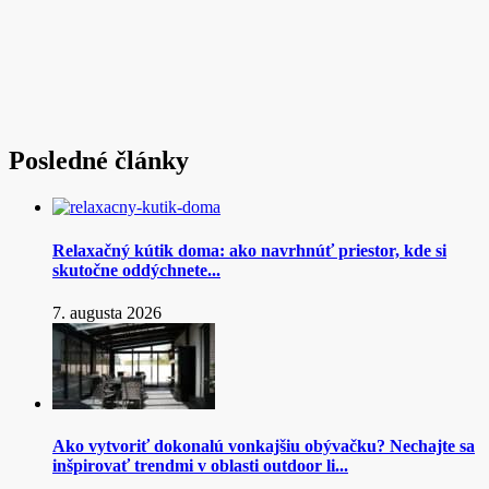
Posledné články
Relaxačný kútik doma: ako navrhnúť priestor, kde si
skutočne oddýchnete...
7. augusta 2026
Ako vytvoriť dokonalú vonkajšiu obývačku? Nechajte sa
inšpirovať trendmi v oblasti outdoor li...