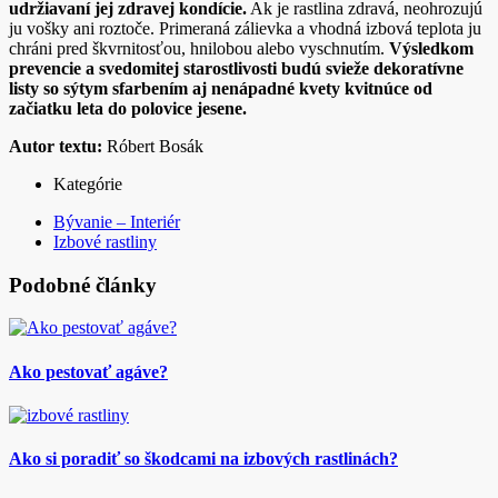
udržiavaní jej zdravej kondície.
Ak je rastlina zdravá, neohrozujú
ju vošky ani roztoče. Primeraná zálievka a vhodná izbová teplota ju
chráni pred škvrnitosťou, hnilobou alebo vyschnutím.
Výsledkom
prevencie a svedomitej starostlivosti budú svieže dekoratívne
listy so sýtym sfarbením aj nenápadné kvety kvitnúce od
začiatku leta do polovice jesene.
Autor textu:
Róbert Bosák
Kategórie
Bývanie – Interiér
Izbové rastliny
Podobné články
Ako pestovať agáve?
Ako si poradiť so škodcami na izbových rastlinách?