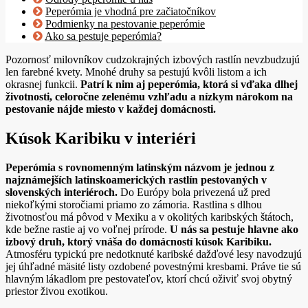
Peperómia je vhodná pre začiatočníkov
Podmienky na pestovanie peperómie
Ako sa pestuje peperómia?
Pozornosť milovníkov cudzokrajných izbových rastlín nevzbudzujú
len farebné kvety. Mnohé druhy sa pestujú kvôli listom a ich
okrasnej funkcii.
Patrí k nim aj peperómia, ktorá si vďaka dlhej
životnosti, celoročne zelenému vzhľadu a nízkym nárokom na
pestovanie nájde miesto v každej domácnosti.
Kúsok Karibiku v interiéri
Peperómia s rovnomenným latinským názvom je jednou z
najznámejších latinskoamerických rastlín pestovaných v
slovenských interiéroch.
Do Európy bola privezená už pred
niekoľkými storočiami priamo zo zámoria. Rastlina s dlhou
životnosťou má pôvod v Mexiku a v okolitých karibských štátoch,
kde bežne rastie aj vo voľnej prírode.
U nás sa pestuje hlavne ako
izbový druh, ktorý vnáša do domácností kúsok Karibiku.
Atmosféru typickú pre nedotknuté karibské dažďové lesy navodzujú
jej úhľadné mäsité listy ozdobené povestnými kresbami. Práve tie sú
hlavným lákadlom pre pestovateľov, ktorí chcú oživiť svoj obytný
priestor živou exotikou.