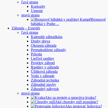
ľavá strana
Kuriozity
Umenie
pravá strana
Bronzové
bábätká v Prahe…
Záhrada – Exteriér
ľavá strana
Kalendár záhradkára
Druhy dreva
Okrasná záhrada
Permakultúrne záhrady
Príroda
Liečivé rastliny
Projekty záhrad
Rastliny v záhrade
Úžitková záhrada
Voda v záhrade
Záhradná technika
Záhradné stavby
Záhradný nábytok
pravá strana
Ako sa pestuje a spracúva kvaka?
Aké choroby ruží poznáme?
Ako pestovať šošovicu?