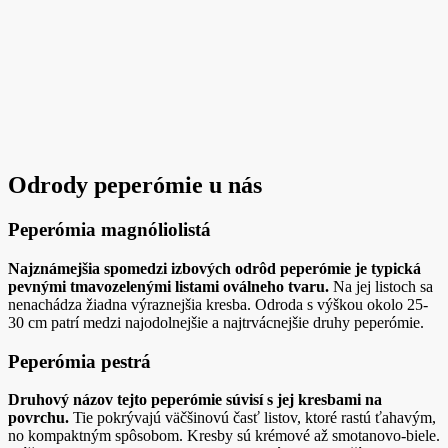
Odrody peperómie u nás
Peperómia magnóliolistá
Najznámejšia spomedzi izbových odrôd peperómie je typická
pevnými tmavozelenými listami oválneho tvaru.
Na jej listoch sa
nenachádza žiadna výraznejšia kresba. Odroda s výškou okolo 25-
30 cm patrí medzi najodolnejšie a najtrvácnejšie druhy peperómie.
Peperómia pestrá
Druhový názov tejto peperómie súvisí s jej kresbami na
povrchu.
Tie pokrývajú väčšinovú časť listov, ktoré rastú ťahavým,
no kompaktným spôsobom. Kresby sú krémové až smotanovo-biele.