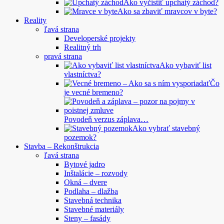
Ako vyčistiť upchatý záchod?
Ako sa zbaviť mravcov v byte?
Reality
ľavá strana
Developerské projekty
Realitný trh
pravá strana
Ako vybaviť list
vlastníctva?
Čo
je vecné bremeno?
Povodeň verzus záplava…
Ako vybrať stavebný
pozemok?
Stavba – Rekonštrukcia
ľavá strana
Bytové jadro
Inštalácie – rozvody
Okná – dvere
Podlaha – dlažba
Stavebná technika
Stavebné materiály
Steny – fasády