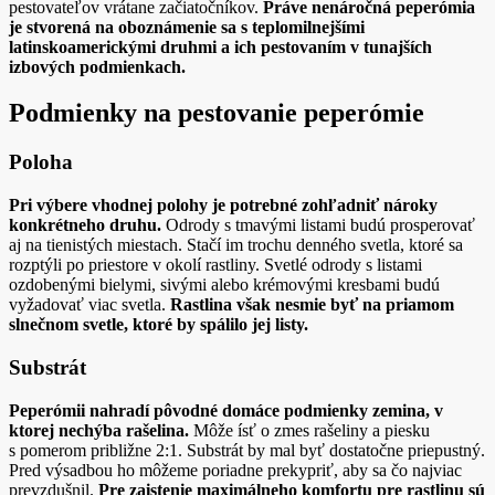
pestovateľov vrátane začiatočníkov.
Práve nenáročná peperómia
je stvorená na oboznámenie sa s teplomilnejšími
latinskoamerickými druhmi a ich pestovaním v tunajších
izbových podmienkach.
Podmienky na pestovanie peperómie
Poloha
Pri výbere vhodnej polohy je potrebné zohľadniť nároky
konkrétneho druhu.
Odrody s tmavými listami budú prosperovať
aj na tienistých miestach. Stačí im trochu denného svetla, ktoré sa
rozptýli po priestore v okolí rastliny. Svetlé odrody s listami
ozdobenými bielymi, sivými alebo krémovými kresbami budú
vyžadovať viac svetla.
Rastlina však nesmie byť na priamom
slnečnom svetle, ktoré by spálilo jej listy.
Substrát
Peperómii nahradí pôvodné domáce podmienky zemina, v
ktorej nechýba rašelina.
Môže ísť o zmes rašeliny a piesku
s pomerom približne 2:1. Substrát by mal byť dostatočne priepustný.
Pred výsadbou ho môžeme poriadne prekypriť, aby sa čo najviac
prevzdušnil.
Pre zaistenie maximálneho komfortu pre rastlinu sú