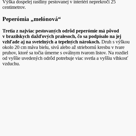
Výška dospelej rastliny pestovanej v interiéri neprekročí 25
centimetrov.
Peperómia „melónová“
Tretia z najviac pestovaných odrôd peperómie má pôvod
v brazílskych dažďových pralesoch, čo sa podpísalo na jej
vzhľade aj na svetelných a tepelných nárokoch.
Druh s výškou
okolo 20 cm máva bielu, sivú alebo až striebornú kresbu v tvare
pruhov, ktoré sa točia úmerne s oválnym tvarom listov. Na rozdiel
od vyššie uvedených odrôd potrebuje viac svetla a vyššiu vlhkosť
vzduchu.