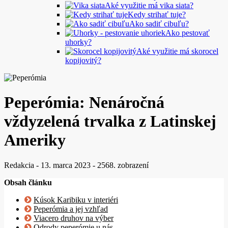
Aké využitie má vika siata?
Kedy strihať tuje?
Ako sadiť cibuľu?
Ako pestovať
uhorky?
Aké využitie má skorocel
kopijovitý?
Peperómia: Nenáročná
vždyzelená trvalka z Latinskej
Ameriky
Redakcia
-
13. marca 2023
-
2568. zobrazení
Obsah článku
Kúsok Karibiku v interiéri
Peperómia a jej vzhľad
Viacero druhov na výber
Odrody peperómie u nás