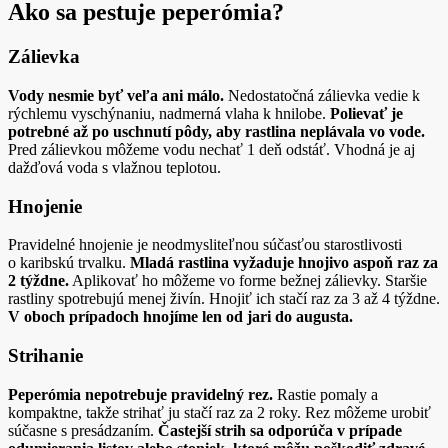
Ako sa pestuje peperómia?
Zálievka
Vody nesmie byť veľa ani málo.
Nedostatočná zálievka vedie k
rýchlemu vyschýnaniu, nadmerná vlaha k hnilobe.
Polievať je
potrebné až po uschnutí pôdy, aby rastlina neplávala vo vode.
Pred zálievkou môžeme vodu nechať 1 deň odstáť. Vhodná je aj
dažďová voda s vlažnou teplotou.
Hnojenie
Pravidelné hnojenie je neodmysliteľnou súčasťou starostlivosti
o karibskú trvalku.
Mladá rastlina vyžaduje hnojivo aspoň raz za
2 týždne.
Aplikovať ho môžeme vo forme bežnej zálievky. Staršie
rastliny spotrebujú menej živín. Hnojiť ich stačí raz za 3 až 4 týždne.
V oboch prípadoch hnojíme len od jari do augusta.
Strihanie
Peperómia nepotrebuje pravidelný rez.
Rastie pomaly a
kompaktne, takže strihať ju stačí raz za 2 roky. Rez môžeme urobiť
súčasne s presádzaním.
Častejší strih sa odporúča v prípade