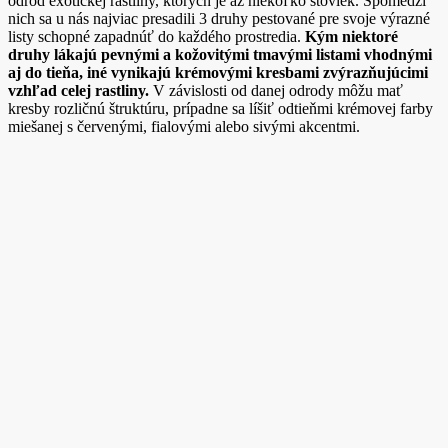
odrôd exotickej rastliny, ktorých je až niekoľko stoviek. Spomedzi
nich sa u nás najviac presadili 3 druhy pestované pre svoje výrazné
listy schopné zapadnúť do každého prostredia.
Kým niektoré
druhy lákajú pevnými a kožovitými tmavými listami vhodnými
aj do tieňa, iné vynikajú krémovými kresbami zvýrazňujúcimi
vzhľad celej rastliny.
V závislosti od danej odrody môžu mať
kresby rozličnú štruktúru, prípadne sa líšiť odtieňmi krémovej farby
miešanej s červenými, fialovými alebo sivými akcentmi.