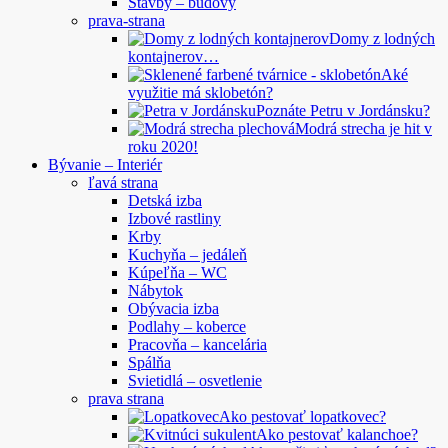
Stavby – budovy
prava-strana
Domy z lodných
kontajnerov…
Aké
využitie má sklobetón?
Poznáte Petru v Jordánsku?
Modrá strecha je hit v
roku 2020!
Bývanie – Interiér
ľavá strana
Detská izba
Izbové rastliny
Krby
Kuchyňa – jedáleň
Kúpeľňa – WC
Nábytok
Obývacia izba
Podlahy – koberce
Pracovňa – kancelária
Spálňa
Svietidlá – osvetlenie
prava strana
Ako pestovať lopatkovec?
Ako pestovať kalanchoe?