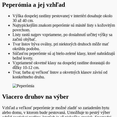
Peperómia a jej vzhľad
Výška dospelej rastliny pestovanej v interiéri dosahuje okolo
30 až 40 cm.
Najtypickejším znakom peperómie sú mäsité listy s kožovitým
povrchom.
Listy rastú najprv vzpriamene, po dosiahnutí určitej výšky sa
začnú ohýbať.
Tvar listov býva oválny, pri niektorých druhoch môže mať
okrúhlu podobu.
Súčasťou peperómie sú aj bielo-zelené klasy, ktoré nahrádzajú
bežné kvety.
Vzpriamené okvetné klasy na dospelej rastline dorastajú do
dĺžky 10-12 cm.
Tvar, farba aj veľkosť listov a okvetných klasov závisí od
konkrétneho druhu.
Viacero druhov na výber
Vzhľad a veľkosť peperómie je možné zladiť so zariadením bytu
alebo domu, v ktorom bude pestovaná. Umožňuje to pestrý výber