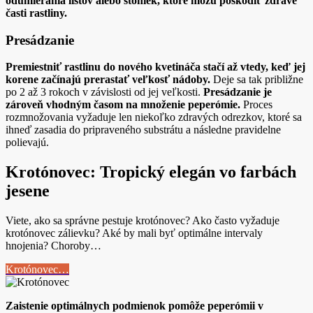
odumierania listov alebo stoniek, ktoré môžu poškodiť zdravé
časti rastliny.
Presádzanie
Premiestniť rastlinu do nového kvetináča stačí až vtedy, keď jej
korene začínajú prerastať veľkosť nádoby.
Deje sa tak približne
po 2 až 3 rokoch v závislosti od jej veľkosti.
Presádzanie je
zároveň vhodným časom na množenie peperómie.
Proces
rozmnožovania vyžaduje len niekoľko zdravých odrezkov, ktoré sa
ihneď zasadia do pripraveného substrátu a následne pravidelne
polievajú.
Krotónovec: Tropický elegán vo farbách
jesene
Viete, ako sa správne pestuje krotónovec? Ako často vyžaduje
krotónovec zálievku? Aké by mali byť optimálne intervaly
hnojenia? Choroby…
Krotónovec…
Zaistenie optimálnych podmienok pomôže peperómii v