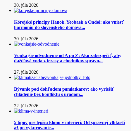
30. júla 2026
Kórejské princípy Hanok, Yeobaek a Ondol: ako vniesť
harmóniu do slovenského domova...
30. júla 2026
Vonkajšie odvodnenie od A po Z: Ako zabezpečiť, aby
dažďová voda z terasy a chodníkov správn...
27. júla 2026
Bývanie pod dohľadom pamiatkarov: ako vyriešiť
chladenie bez konfliktu s úradom...
22. júla 2026
5 tipov pre lepšiu klímu v interiéri: Od správnej vlhkosti
až po vykurovanie...