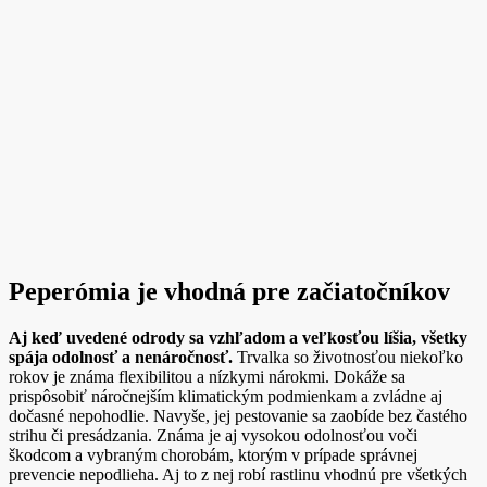
Peperómia je vhodná pre začiatočníkov
Aj keď uvedené odrody sa vzhľadom a veľkosťou líšia, všetky
spája odolnosť a nenáročnosť.
Trvalka so životnosťou niekoľko
rokov je známa flexibilitou a nízkymi nárokmi. Dokáže sa
prispôsobiť náročnejším klimatickým podmienkam a zvládne aj
dočasné nepohodlie. Navyše, jej pestovanie sa zaobíde bez častého
strihu či presádzania. Známa je aj vysokou odolnosťou voči
škodcom a vybraným chorobám, ktorým v prípade správnej
prevencie nepodlieha. Aj to z nej robí rastlinu vhodnú pre všetkých