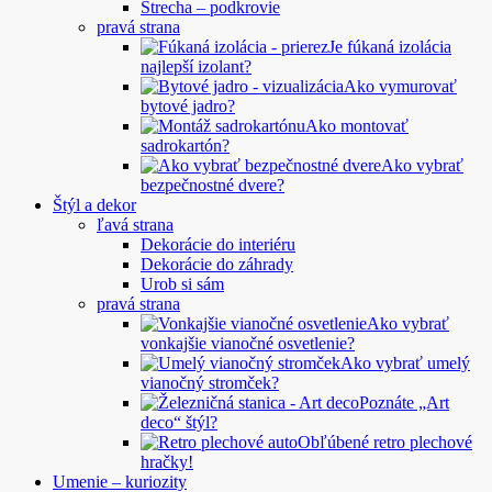
Strecha – podkrovie
pravá strana
Je fúkaná izolácia
najlepší izolant?
Ako vymurovať
bytové jadro?
Ako montovať
sadrokartón?
Ako vybrať
bezpečnostné dvere?
Štýl a dekor
ľavá strana
Dekorácie do interiéru
Dekorácie do záhrady
Urob si sám
pravá strana
Ako vybrať
vonkajšie vianočné osvetlenie?
Ako vybrať umelý
vianočný stromček?
Poznáte „Art
deco“ štýl?
Obľúbené retro plechové
hračky!
Umenie – kuriozity