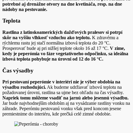
potrebné aj drenážne otvory na dne kvetináča, resp. na dne
nádoby na pestovanie.
Teplota
Rastlina z latinskoamerických dažďových pralesov si potrpí
skôr na vyššiu vlhkosť vzduchu ako teplotu.
K zdravému a
rýchlemu rastu jej stačí normálna izbová teplota do 20 °C.
Prosperovať bude aj pri nižšej teplote okolo 16 až 17 °C.
V zime,
kedy je peperómia vo fáze vegetatívneho odpočinku, sa ideálna
izbová teplota pohybuje na úrovni od 12 do 16 °C.
Čas výsadby
Pri pestovaní peperómie v interiéri nie je výber obdobia na
výsadbu rozhodujúci.
Ak budeme udržiavať izbovú teplotu na
požadovanej úrovni, rastlina sa ujme bez ohľadu na čas výsadby.
Napriek tomu môžeme vsadiť na jarnú alebo jesennú výsadbu.
Jar bude najvhodnejším obdobím aj na vysádzanie rastliny vonku na
záhrade. Peperómiu pestovanú vonku však pred koncom jesene
premiestnime do interiéru, kde prečká celé zimné obdobie.