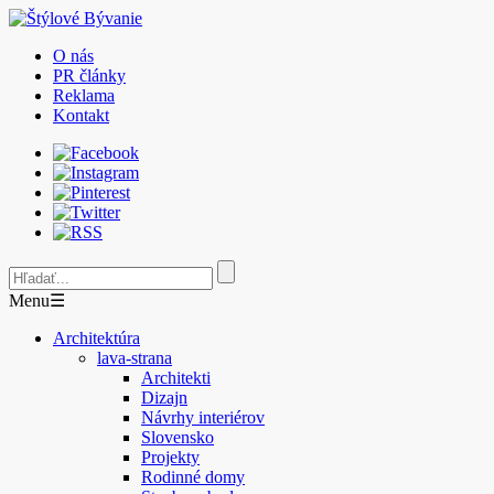
O nás
PR články
Reklama
Kontakt
Menu
☰
Architektúra
lava-strana
Architekti
Dizajn
Návrhy interiérov
Slovensko
Projekty
Rodinné domy