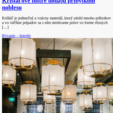
Krištáľové lustre dodajú príbytkom
noblesu
Krištáľ je jedinečný a vzácny materiál, ktorý zdobí mnoho príbytkov
a vo väčšine prípadov sa s ním stretávame práve vo forme rôznych
[…]
Bývanie – Interiér