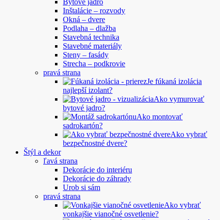
Bytové jadro
Inštalácie – rozvody
Okná – dvere
Podlaha – dlažba
Stavebná technika
Stavebné materiály
Steny – fasády
Strecha – podkrovie
pravá strana
Je fúkaná izolácia
najlepší izolant?
Ako vymurovať
bytové jadro?
Ako montovať
sadrokartón?
Ako vybrať
bezpečnostné dvere?
Štýl a dekor
ľavá strana
Dekorácie do interiéru
Dekorácie do záhrady
Urob si sám
pravá strana
Ako vybrať
vonkajšie vianočné osvetlenie?