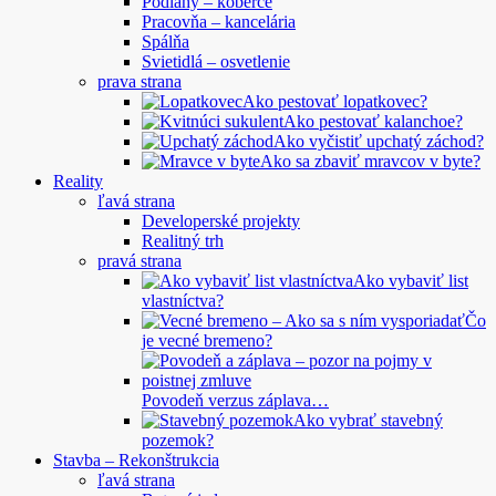
Podlahy – koberce
Pracovňa – kancelária
Spálňa
Svietidlá – osvetlenie
prava strana
Ako pestovať lopatkovec?
Ako pestovať kalanchoe?
Ako vyčistiť upchatý záchod?
Ako sa zbaviť mravcov v byte?
Reality
ľavá strana
Developerské projekty
Realitný trh
pravá strana
Ako vybaviť list
vlastníctva?
Čo
je vecné bremeno?
Povodeň verzus záplava…
Ako vybrať stavebný
pozemok?
Stavba – Rekonštrukcia
ľavá strana