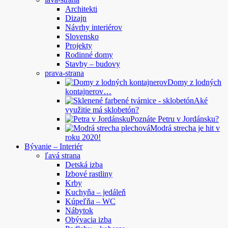
Architekti
Dizajn
Návrhy interiérov
Slovensko
Projekty
Rodinné domy
Stavby – budovy
prava-strana
Domy z lodných
kontajnerov…
Aké
využitie má sklobetón?
Poznáte Petru v Jordánsku?
Modrá strecha je hit v
roku 2020!
Bývanie – Interiér
ľavá strana
Detská izba
Izbové rastliny
Krby
Kuchyňa – jedáleň
Kúpeľňa – WC
Nábytok
Obývacia izba