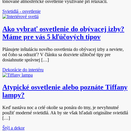
tónované atmosférické osvetlenie využívané pri relaxácii.
Svietidlá - osvetlenie
Ako vybrať osvetlenie do obývacej izby?
Máme pre vás 5 kľúčových tipov
Plánujete inštaláciu nového osvetlenia do obývacej izby a neviete,
od čoho sa odraziť? V článku sa dozviete užitočné tipy pre
dosiahnutie správnej […]
Dekorácie do interiéru
Atypické osvetlenie alebo poznáte Tiffany
lampy?
Keď nastáva noc a celé okolie sa ponára do tmy, je nevyhnutné
použiť moderné svietidlá. Ak by ste však hľadali originálne svietidlá
[…]
Štýl a dekor