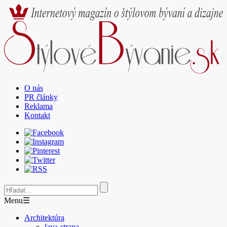
O nás
PR články
Reklama
Kontakt
Menu
☰
Architektúra
lava-strana