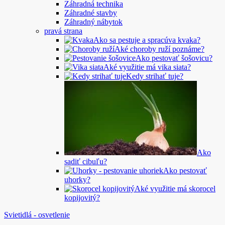
Záhradná technika
Záhradné stavby
Záhradný nábytok
pravá strana
Ako sa pestuje a spracúva kvaka?
Aké choroby ruží poznáme?
Ako pestovať šošovicu?
Aké využitie má vika siata?
Kedy strihať tuje?
Ako
sadiť cibuľu?
Ako pestovať
uhorky?
Aké využitie má skorocel
kopijovitý?
Svietidlá - osvetlenie