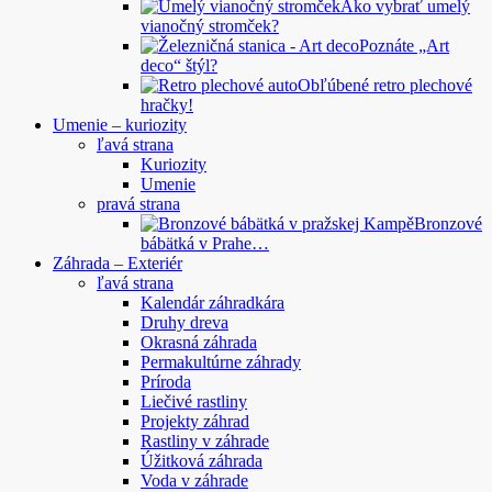
Ako vybrať umelý
vianočný stromček?
Poznáte „Art
deco“ štýl?
Obľúbené retro plechové
hračky!
Umenie – kuriozity
ľavá strana
Kuriozity
Umenie
pravá strana
Bronzové
bábätká v Prahe…
Záhrada – Exteriér
ľavá strana
Kalendár záhradkára
Druhy dreva
Okrasná záhrada
Permakultúrne záhrady
Príroda
Liečivé rastliny
Projekty záhrad
Rastliny v záhrade
Úžitková záhrada
Voda v záhrade