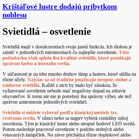
Krištáľové lustre dodajú príbytkom
noblesu
Svietidlá – osvetlenie
Svietidlá majú v domácnostiach svoju jasnú funkciu. Ich úlohou je
zaistiť v jednotlivých miestnostiach čo najlepšie osvetlenie.
Túto
požiadavku však splnia iba kvalitné svietidlá, ktoré ponúkajú
správnu farbu a intenzitu svetla.
V súčasnosti je na trhu mnoho druhov lámp a lustrov, ktoré slúžia na
rôzne účely.
Najviac sa už tradične používajú stropné, stolné a
záhlavné svietidlá.
Každé z nich by malo byť zárukou, že
vyžarované osvetlenie nebude mať negatívny dopad na zdravie
obyvateľov. K tomu ale nie je potrebný iba správny výber, ale tiež
správne umiestnenie jednotlivých svietidiel.
Svietidlá si môžete vyberať podľa klasickej metódy tzv.
vrstvenia svetla.
V rámci neho sa najprv vyberá centrálny zdroj
osvetlenia. Tým je klasický luster alebo stropné bodové LED svetlá.
Potom nasleduje pracovné osvetlenie v podobe stolných alebo
vstavaných lampičiek. Na záver prichádza rôzne doplnkové alebo