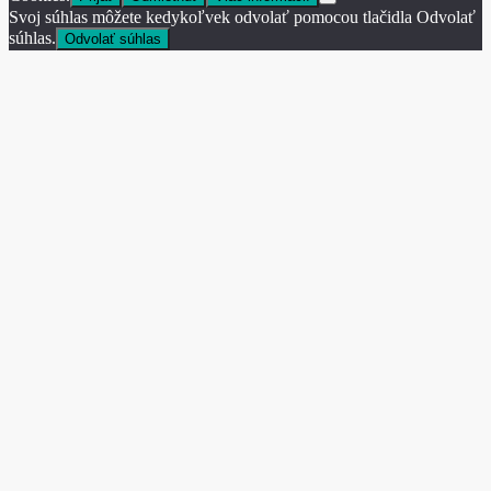
Svoj súhlas môžete kedykoľvek odvolať pomocou tlačidla Odvolať
súhlas.
Odvolať súhlas