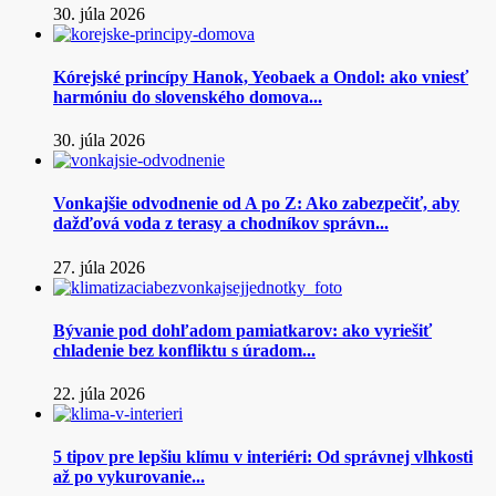
30. júla 2026
Kórejské princípy Hanok, Yeobaek a Ondol: ako vniesť
harmóniu do slovenského domova...
30. júla 2026
Vonkajšie odvodnenie od A po Z: Ako zabezpečiť, aby
dažďová voda z terasy a chodníkov správn...
27. júla 2026
Bývanie pod dohľadom pamiatkarov: ako vyriešiť
chladenie bez konfliktu s úradom...
22. júla 2026
5 tipov pre lepšiu klímu v interiéri: Od správnej vlhkosti
až po vykurovanie...