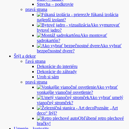
Strecha – podkrovie
pravá strana
Je fúkaná izolácia
najlepší izolant?
Ako vymurovať
bytové jadro?
Ako montovať
sadrokartón?
Ako vybrať
bezpečnostné dvere?
Štýl a dekor
ľavá strana
Dekorácie do interiéru
Dekorácie do záhrady
Urob si sám
pravá strana
Ako vybrať
vonkajšie vianočné osvetlenie?
Ako vybrať umelý
vianočný stromček?
Poznáte „Art
deco“ štýl?
Obľúbené retro plechové
hračky!
Umenie – kuriozity