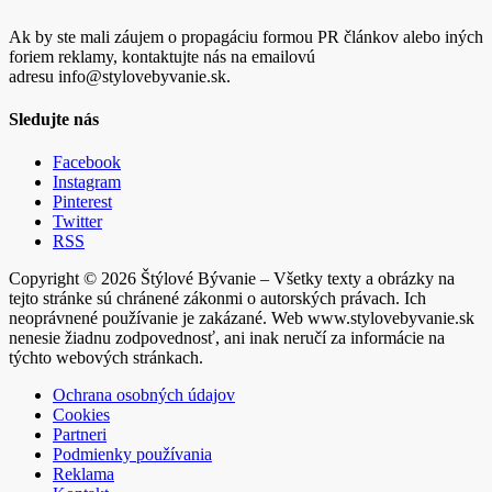
Ak by ste mali záujem o propagáciu formou PR článkov alebo iných
foriem reklamy, kontaktujte nás na emailovú
adresu info@stylovebyvanie.sk.
Sledujte nás
Facebook
Instagram
Pinterest
Twitter
RSS
Copyright © 2026 Štýlové Bývanie – Všetky texty a obrázky na
tejto stránke sú chránené zákonmi o autorských právach. Ich
neoprávnené používanie je zakázané. Web www.stylovebyvanie.sk
nenesie žiadnu zodpovednosť, ani inak neručí za informácie na
týchto webových stránkach.
Ochrana osobných údajov
Cookies
Partneri
Podmienky používania
Reklama