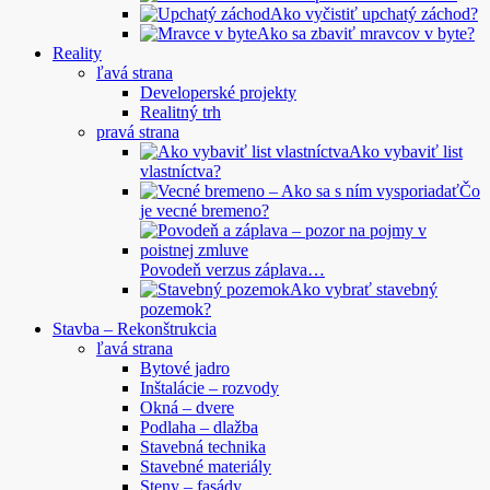
Ako vyčistiť upchatý záchod?
Ako sa zbaviť mravcov v byte?
Reality
ľavá strana
Developerské projekty
Realitný trh
pravá strana
Ako vybaviť list
vlastníctva?
Čo
je vecné bremeno?
Povodeň verzus záplava…
Ako vybrať stavebný
pozemok?
Stavba – Rekonštrukcia
ľavá strana
Bytové jadro
Inštalácie – rozvody
Okná – dvere
Podlaha – dlažba
Stavebná technika
Stavebné materiály
Steny – fasády