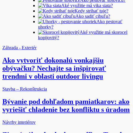
Ako pestovať šošovicu?
Aké využitie má vika siata?
Kedy strihať tuje?
Ako sadiť cibuľu?
Ako pestovať
uhorky?
Aké využitie má skorocel
kopijovitý?
Záhrada - Exteriér
Ako vytvoriť dokonalú vonkajšiu
obývačku? Nechajte sa inšpirovať
trendmi v oblasti outdoor livingu
Stavba – Rekonštrukcia
Bývanie pod dohľadom pamiatkarov: ako
vyriešiť chladenie bez konfliktu s úradom
Návrhy interiérov