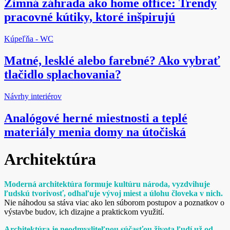
Zimná záhrada ako home office: Trendy
pracovné kútiky, ktoré inšpirujú
Kúpeľňa - WC
Matné, lesklé alebo farebné? Ako vybrať
tlačidlo splachovania?
Návrhy interiérov
Analógové herné miestnosti a teplé
materiály menia domy na útočiská
Architektúra
Moderná architektúra formuje kultúru národa, vyzdvihuje
ľudskú tvorivosť, odhaľuje vývoj miest a úlohu človeka v nich.
Nie náhodou sa stáva viac ako len súborom postupov a poznatkov o
výstavbe budov, ich dizajne a praktickom využití.
Architektúra je neodmysliteľnou súčasťou života ľudí už od