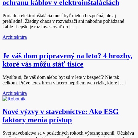
ochranu káblov v elektroinštaláciách
Poriadna elektroinštalácia musí byť nielen bezpečná, ale aj
prehľadná. Žiadny chaos v rozvádzači ani náhodne pohádzané
káble. Lepšie je raz investovať do […]
Architektúra
Je váš dom pripravený na leto? 4 hrozby,
ktoré vás môžu stáť tisíce
Myslíte si, že váš dom alebo byt sú v lete v bezpečí? Nie tak
celkom. Práve teraz hrozí viacero nepríjemných rizík, ktoré […]
Architektúra
Nové výzvy v stavebníctve: Ako ESG
faktory menia prístup
Svet stavebníctva sa v posledných rokoch výrazne zmenil. Očakáva