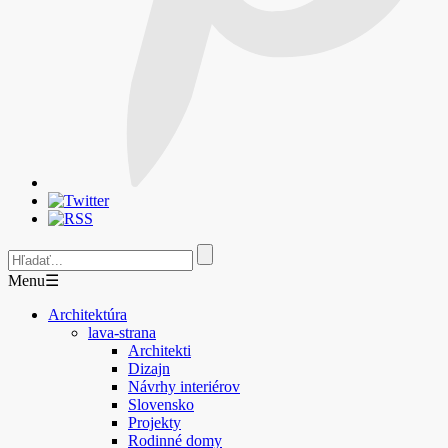
Menu
☰
Architektúra
lava-strana
Architekti
Dizajn
Návrhy interiérov
Slovensko
Projekty
Rodinné domy