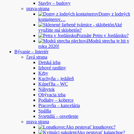
Stavby – budovy
prava-strana
Domy z lodných
kontajnerov…
Aké
využitie má sklobetón?
Poznáte Petru v Jordánsku?
Modrá strecha je hit v
roku 2020!
Bývanie – Interiér
ľavá strana
Detská izba
Izbové rastliny
Krby
Kuchyňa – jedáleň
Kúpeľňa – WC
Nábytok
Obývacia izba
Podlahy – koberce
Pracovňa – kancelária
Spálňa
Svietidlá – osvetlenie
prava strana
Ako pestovať lopatkovec?
Ako pestovať kalanchoe?