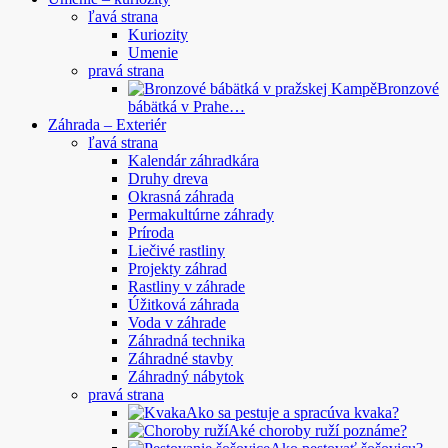
ľavá strana
Kuriozity
Umenie
pravá strana
Bronzové
bábätká v Prahe…
Záhrada – Exteriér
ľavá strana
Kalendár záhradkára
Druhy dreva
Okrasná záhrada
Permakultúrne záhrady
Príroda
Liečivé rastliny
Projekty záhrad
Rastliny v záhrade
Úžitková záhrada
Voda v záhrade
Záhradná technika
Záhradné stavby
Záhradný nábytok
pravá strana
Ako sa pestuje a spracúva kvaka?
Aké choroby ruží poznáme?