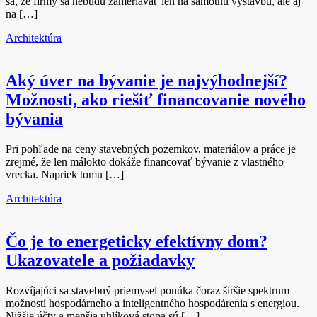
sa, že firmy sa nebudú zameriavať len na samotnú výstavbu, ale aj
na […]
Architektúra
Aký úver na bývanie je najvýhodnejší?
Možnosti, ako riešiť financovanie nového
bývania
Pri pohľade na ceny stavebných pozemkov, materiálov a práce je
zrejmé, že len málokto dokáže financovať bývanie z vlastného
vrecka. Napriek tomu […]
Architektúra
Čo je to energeticky efektívny dom?
Ukazovatele a požiadavky
Rozvíjajúci sa stavebný priemysel ponúka čoraz širšie spektrum
možností hospodárneho a inteligentného hospodárenia s energiou.
Nižšie účty a menšia uhlíková stopa sú […]