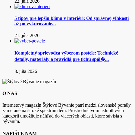
22. júla 2026
5 tipov pre lepšiu klímu v interiéri: Od správnej vlhkosti
až po vykurovanie...
21. júla 2026
Kompletný sprievodca výberom postele: Technické
detaily, materiály a pravidlá pre tichú spál�...
8. júla 2026
O NÁS
Internetový magazín Štýlové Bývanie patrí medzi slovenské portály
zamerané na široké spektrum tém. Prostredníctvom jednotlivých
kategórií umožňuje náhľad do viacerých oblastí, ktoré súvisia s
bývaním.
NAPÍŠTE NÁM