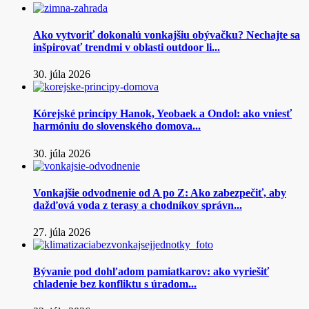
Ako vytvoriť dokonalú vonkajšiu obývačku? Nechajte sa
inšpirovať trendmi v oblasti outdoor li...
30. júla 2026
Kórejské princípy Hanok, Yeobaek a Ondol: ako vniesť
harmóniu do slovenského domova...
30. júla 2026
Vonkajšie odvodnenie od A po Z: Ako zabezpečiť, aby
dažďová voda z terasy a chodníkov správn...
27. júla 2026
Bývanie pod dohľadom pamiatkarov: ako vyriešiť
chladenie bez konfliktu s úradom...