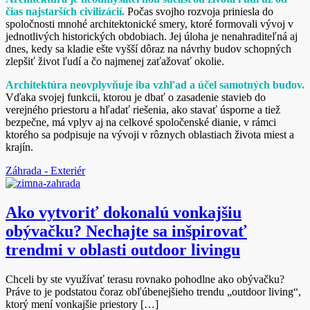
čias najstarších civilizácií.
Počas svojho rozvoja priniesla do
spoločnosti mnohé architektonické smery, ktoré formovali vývoj v
jednotlivých historických obdobiach. Jej úloha je nenahraditeľná aj
dnes, kedy sa kladie ešte vyšší dôraz na návrhy budov schopných
zlepšiť život ľudí a čo najmenej zaťažovať okolie.
Architektúra neovplyvňuje iba vzhľad a účel samotných budov.
Vďaka svojej funkcii, ktorou je dbať o zasadenie stavieb do
verejného priestoru a hľadať riešenia, ako stavať úsporne a tiež
bezpečne, má vplyv aj na celkové spoločenské dianie, v rámci
ktorého sa podpisuje na vývoji v rôznych oblastiach života miest a
krajín.
Záhrada - Exteriér
Ako vytvoriť dokonalú vonkajšiu
obývačku? Nechajte sa inšpirovať
trendmi v oblasti outdoor livingu
Chceli by ste využívať terasu rovnako pohodlne ako obývačku?
Práve to je podstatou čoraz obľúbenejšieho trendu „outdoor living“,
ktorý mení vonkajšie priestory […]