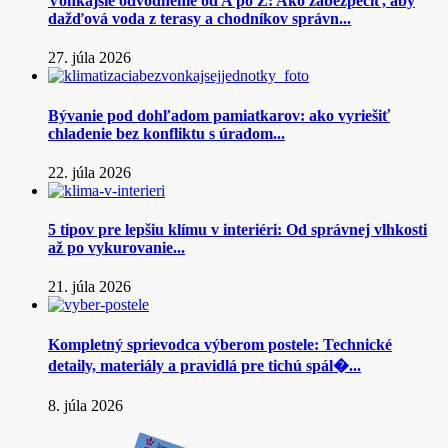
Vonkajšie odvodnenie od A po Z: Ako zabezpečiť, aby
dažďová voda z terasy a chodníkov správn...
27. júla 2026
Bývanie pod dohľadom pamiatkarov: ako vyriešiť
chladenie bez konfliktu s úradom...
22. júla 2026
5 tipov pre lepšiu klímu v interiéri: Od správnej vlhkosti
až po vykurovanie...
21. júla 2026
Kompletný sprievodca výberom postele: Technické
detaily, materiály a pravidlá pre tichú spál�...
8. júla 2026