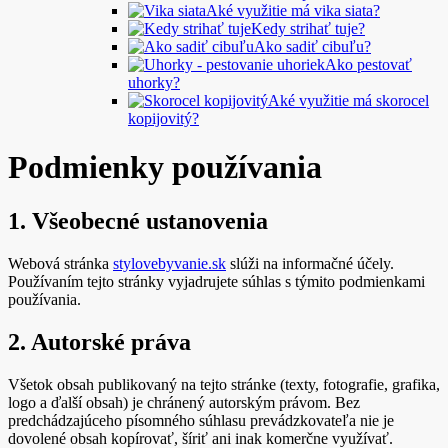
Aké využitie má vika siata?
Kedy strihať tuje?
Ako sadiť cibuľu?
Ako pestovať
uhorky?
Aké využitie má skorocel
kopijovitý?
Podmienky používania
1. Všeobecné ustanovenia
Webová stránka
stylovebyvanie.sk
slúži na informačné účely.
Používaním tejto stránky vyjadrujete súhlas s týmito podmienkami
používania.
2. Autorské práva
Všetok obsah publikovaný na tejto stránke (texty, fotografie, grafika,
logo a ďalší obsah) je chránený autorským právom. Bez
predchádzajúceho písomného súhlasu prevádzkovateľa nie je
dovolené obsah kopírovať, šíriť ani inak komerčne využívať.