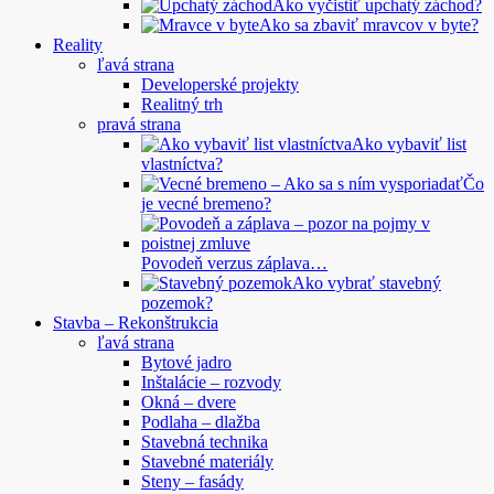
Ako vyčistiť upchatý záchod?
Ako sa zbaviť mravcov v byte?
Reality
ľavá strana
Developerské projekty
Realitný trh
pravá strana
Ako vybaviť list
vlastníctva?
Čo
je vecné bremeno?
Povodeň verzus záplava…
Ako vybrať stavebný
pozemok?
Stavba – Rekonštrukcia
ľavá strana
Bytové jadro
Inštalácie – rozvody
Okná – dvere
Podlaha – dlažba
Stavebná technika
Stavebné materiály
Steny – fasády