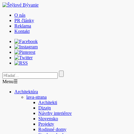
O nás
PR články
Reklama
Kontakt
Menu
☰
Architektúra
lava-strana
Architekti
Dizajn
Návrhy interiérov
Slovensko
Projekty
Rodinné domy