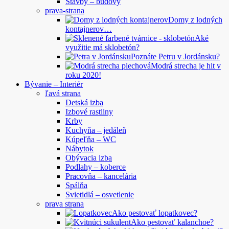
Stavby – budovy
prava-strana
Domy z lodných
kontajnerov…
Aké
využitie má sklobetón?
Poznáte Petru v Jordánsku?
Modrá strecha je hit v
roku 2020!
Bývanie – Interiér
ľavá strana
Detská izba
Izbové rastliny
Krby
Kuchyňa – jedáleň
Kúpeľňa – WC
Nábytok
Obývacia izba
Podlahy – koberce
Pracovňa – kancelária
Spálňa
Svietidlá – osvetlenie
prava strana
Ako pestovať lopatkovec?
Ako pestovať kalanchoe?