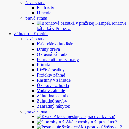
ľavá strana
Kuriozity
Umenie
pravá strana
Bronzové
bábätká v Prahe…
Záhrada – Exteriér
ľavá strana
Kalendár záhradkára
Druhy dreva
Okrasná záhrada
Permakultúrne záhrady
Príroda
Liečivé rastliny
Projekty záhrad
Rastliny v záhrade
Úžitková záhrada
Voda v záhrade
Záhradná technika
Záhradné stavby
Záhradný nábytok
pravá strana
Ako sa pestuje a spracúva kvaka?
Aké choroby ruží poznáme?
Ako pestovať šošovicu?