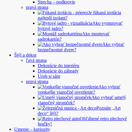
Strecha – podkrovie
pravá strana
Je fúkaná izolácia
najlepší izolant?
Ako vymurovať
bytové jadro?
Ako montovať
sadrokartón?
Ako vybrať
bezpečnostné dvere?
Štýl a dekor
ľavá strana
Dekorácie do interiéru
Dekorácie do záhrady
Urob si sám
pravá strana
Ako vybrať
vonkajšie vianočné osvetlenie?
Ako vybrať umelý
vianočný stromček?
Poznáte „Art
deco“ štýl?
Obľúbené retro plechové
hračky!
Umenie – kuriozity