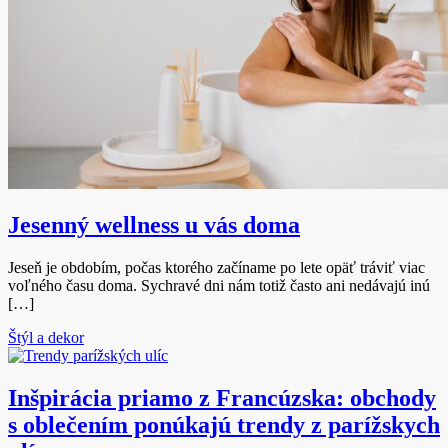
Jesenný wellness u vás doma
Jeseň je obdobím, počas ktorého začíname po lete opäť tráviť viac
voľného času doma. Sychravé dni nám totiž často ani nedávajú inú
[…]
Štýl a dekor
Inšpirácia priamo z Francúzska: obchody
s oblečením ponúkajú trendy z parížskych