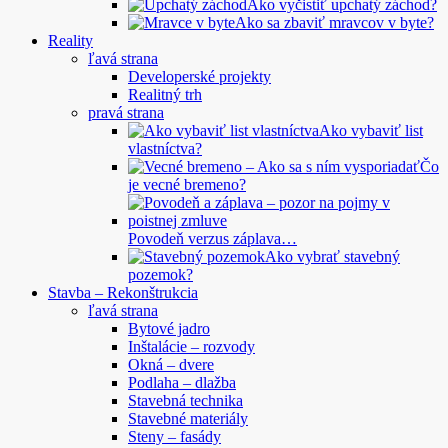
Ako vyčistiť upchatý záchod?
Ako sa zbaviť mravcov v byte?
Reality
ľavá strana
Developerské projekty
Realitný trh
pravá strana
Ako vybaviť list
vlastníctva?
Čo
je vecné bremeno?
Povodeň verzus záplava…
Ako vybrať stavebný
pozemok?
Stavba – Rekonštrukcia
ľavá strana
Bytové jadro
Inštalácie – rozvody
Okná – dvere
Podlaha – dlažba
Stavebná technika
Stavebné materiály
Steny – fasády