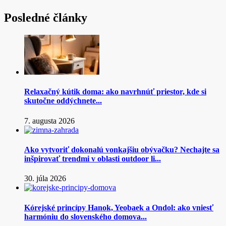
Posledné články
Relaxačný kútik doma: ako navrhnúť priestor, kde si
skutočne oddýchnete...
7. augusta 2026
Ako vytvoriť dokonalú vonkajšiu obývačku? Nechajte sa
inšpirovať trendmi v oblasti outdoor li...
30. júla 2026
Kórejské princípy Hanok, Yeobaek a Ondol: ako vniesť
harmóniu do slovenského domova...