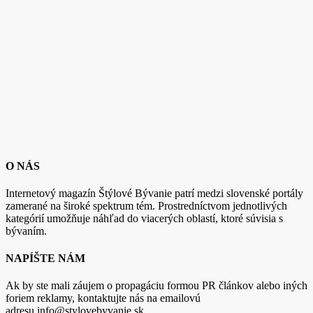
O NÁS
Internetový magazín Štýlové Bývanie patrí medzi slovenské portály
zamerané na široké spektrum tém. Prostredníctvom jednotlivých
kategórií umožňuje náhľad do viacerých oblastí, ktoré súvisia s
bývaním.
NAPÍŠTE NÁM
Ak by ste mali záujem o propagáciu formou PR článkov alebo iných
foriem reklamy, kontaktujte nás na emailovú
adresu info@stylovebyvanie.sk.