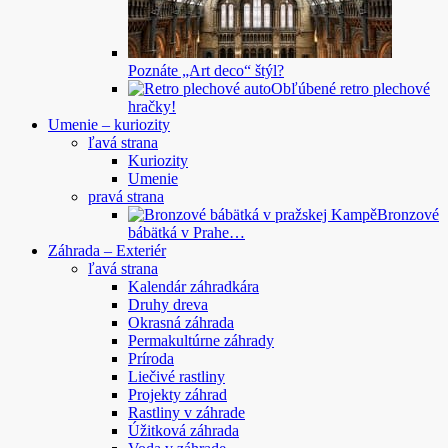
Poznáte „Art deco“ štýl?
Obľúbené retro plechové
hračky!
Umenie – kuriozity
ľavá strana
Kuriozity
Umenie
pravá strana
Bronzové
bábätká v Prahe…
Záhrada – Exteriér
ľavá strana
Kalendár záhradkára
Druhy dreva
Okrasná záhrada
Permakultúrne záhrady
Príroda
Liečivé rastliny
Projekty záhrad
Rastliny v záhrade
Úžitková záhrada