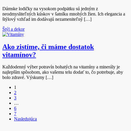
Dámske lodičky na vysokom podpätku sú jedným z
neodmysliteľných kúskov v šatníku mnohých žien. Ich elegancia a
štýlový vzhľad im dodávajú nezameniteľný […]
Štýl a dekor
Ako zistíme, či máme dostatok
vitamínov?
Každodenný výber potravín bohatých na vitamíny a minerály je
najlepším spôsobom, ako vašemu telu dodať to, čo potrebuje, aby
bolo zdravé. Výskumy […]
1
2
3
…
6
7
Nasledujúca