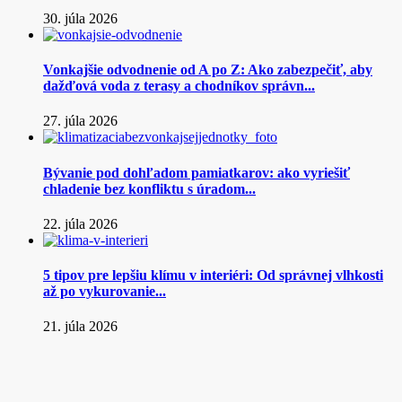
30. júla 2026
Vonkajšie odvodnenie od A po Z: Ako zabezpečiť, aby
dažďová voda z terasy a chodníkov správn...
27. júla 2026
Bývanie pod dohľadom pamiatkarov: ako vyriešiť
chladenie bez konfliktu s úradom...
22. júla 2026
5 tipov pre lepšiu klímu v interiéri: Od správnej vlhkosti
až po vykurovanie...
21. júla 2026