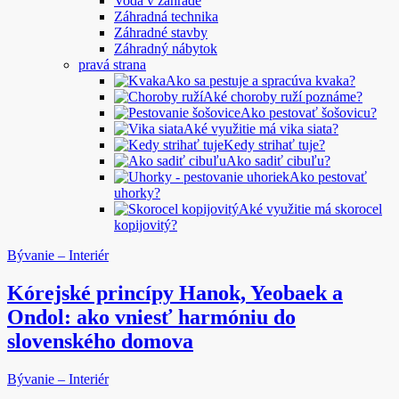
Voda v záhrade
Záhradná technika
Záhradné stavby
Záhradný nábytok
pravá strana
Ako sa pestuje a spracúva kvaka?
Aké choroby ruží poznáme?
Ako pestovať šošovicu?
Aké využitie má vika siata?
Kedy strihať tuje?
Ako sadiť cibuľu?
Ako pestovať
uhorky?
Aké využitie má skorocel
kopijovitý?
Bývanie – Interiér
Kórejské princípy Hanok, Yeobaek a
Ondol: ako vniesť harmóniu do
slovenského domova
Bývanie – Interiér