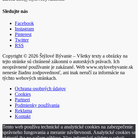
Sledujte nás
Facebook
Instagram
Pinterest
Twitter
RSS
Copyright © 2026 Štýlové Bývanie – Všetky texty a obrázky na
tejto stránke sú chránené zákonmi o autorských právach. Ich
neoprávnené používanie je zakázané. Web www.stylovebyvanie.sk
nenesie žiadnu zodpovednosť, ani inak neručí za informácie na
týchto webových stránkach.
Ochrana osobných údajov
Cookies
Partneri
Podmienky používania
Reklama
Kontakt
Tento web používa technické a analytické cookies na zabezpečenie
správneho fungovania a meranie návštevnosti. Analytické cookies sa
aktivujú iba po vašom súhlase. Viac informácií nájdete v sekcii