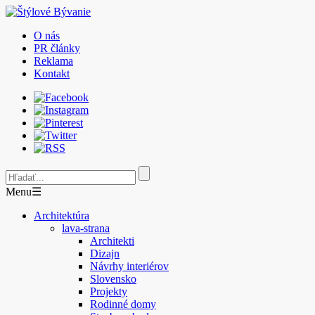
O nás
PR články
Reklama
Kontakt
Menu
☰
Architektúra
lava-strana
Architekti
Dizajn
Návrhy interiérov
Slovensko
Projekty
Rodinné domy