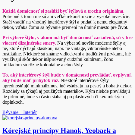
Každá domácnosť si zaslúži byť štýlová a trochu originálna.
Potrebné k tomu nie sú ani veľké rekonštrukcie a vysoké investície.
Stačí vsadiť na vhodný interiérový štýl a pridať k nemu elegantný
dekor, vďaka čomu sa bývanie premení na útulné miesto pre život.
Pri výbere štýlu, v akom má byť domácnosť zariadená, sú v hre
viaceré dizajnérske smery.
Na výber sú novšie moderné štýly aj
tie, ktoré dýchajú klasikou, napr. tie vintage, viktoriánske alebo
rustikálne. Niektoré sú známe vidieckymi a tradičnými prvkami, iné
využívajú skôr dekor inšpirovaný cudzími kultúrami, čoho
príkladom sú rôzne koloniálne a etno štýly.
To, aký interiérový štýl bude v domácnosti prevládať, ovplyvní,
aký bude mať príbytok ráz.
Niektoré interiérové štýly
uprednostňujú minimalizmus, iné vsádzajú na pestrý a bohatý dekor.
Rozdiely sa týkajú aj použitých materiálov. Kým niekde prevládajú
tie prírodné, inde sa často siaha aj po plastových či keramických
doplnkoch.
Bývanie – Interiér
Kórejské princípy Hanok, Yeobaek a