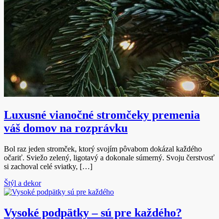
Luxusné vianočné stromčeky premenia
váš domov na rozprávku
Bol raz jeden stromček, ktorý svojím pôvabom dokázal každého
očariť. Sviežo zelený, ligotavý a dokonale súmerný. Svoju čerstvosť
si zachoval celé sviatky, […]
Štýl a dekor
Vysoké podpätky – sú pre každého?