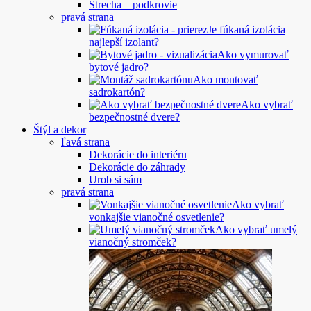
Strecha – podkrovie
pravá strana
Je fúkaná izolácia
najlepší izolant?
Ako vymurovať
bytové jadro?
Ako montovať
sadrokartón?
Ako vybrať
bezpečnostné dvere?
Štýl a dekor
ľavá strana
Dekorácie do interiéru
Dekorácie do záhrady
Urob si sám
pravá strana
Ako vybrať
vonkajšie vianočné osvetlenie?
Ako vybrať umelý
vianočný stromček?