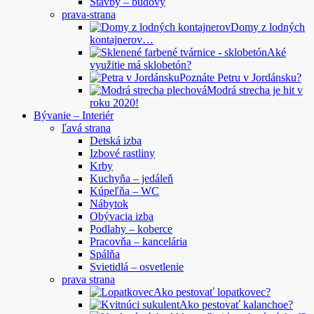
Stavby – budovy
prava-strana
Domy z lodných
kontajnerov…
Aké
využitie má sklobetón?
Poznáte Petru v Jordánsku?
Modrá strecha je hit v
roku 2020!
Bývanie – Interiér
ľavá strana
Detská izba
Izbové rastliny
Krby
Kuchyňa – jedáleň
Kúpeľňa – WC
Nábytok
Obývacia izba
Podlahy – koberce
Pracovňa – kancelária
Spálňa
Svietidlá – osvetlenie
prava strana
Ako pestovať lopatkovec?
Ako pestovať kalanchoe?