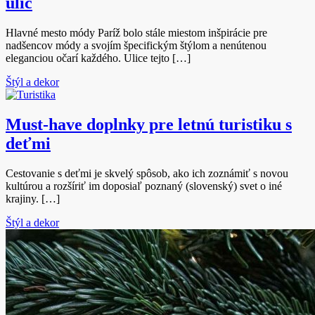
ulíc
Hlavné mesto módy Paríž bolo stále miestom inšpirácie pre
nadšencov módy a svojím špecifickým štýlom a nenútenou
eleganciou očarí každého. Ulice tejto […]
Štýl a dekor
Must-have doplnky pre letnú turistiku s
deťmi
Cestovanie s deťmi je skvelý spôsob, ako ich zoznámiť s novou
kultúrou a rozšíriť im doposiaľ poznaný (slovenský) svet o iné
krajiny. […]
Štýl a dekor