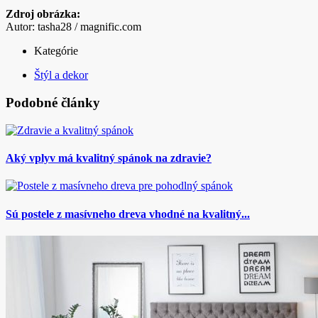
Zdroj obrázka:
Autor: tasha28 / magnific.com
Kategórie
Štýl a dekor
Podobné články
Aký vplyv má kvalitný spánok na zdravie?
Sú postele z masívneho dreva vhodné na kvalitný...