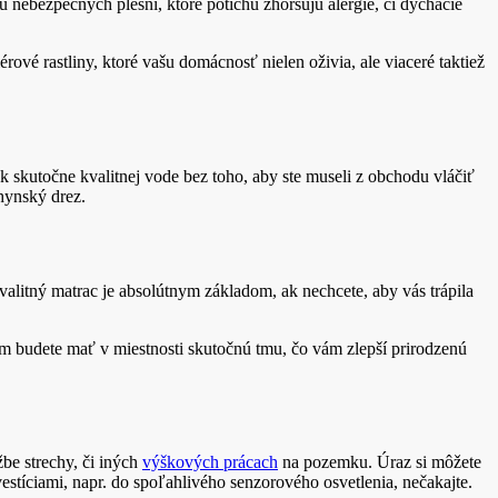
nebezpečných plesní, ktoré potichu zhoršujú alergie, či dýchacie
rové rastliny, ktoré vašu domácnosť nielen oživia, ale viaceré taktiež
p k skutočne kvalitnej vode bez toho, aby ste museli z obchodu vláčiť
ynský drez.
alitný matrac je absolútnym základom, ak nechcete, aby vás trápila
rým budete mať v miestnosti skutočnú tmu, čo vám zlepší prirodzenú
be strechy, či iných
výškových prácach
na pozemku. Úraz si môžete
vestíciami, napr. do spoľahlivého senzorového osvetlenia, nečakajte.