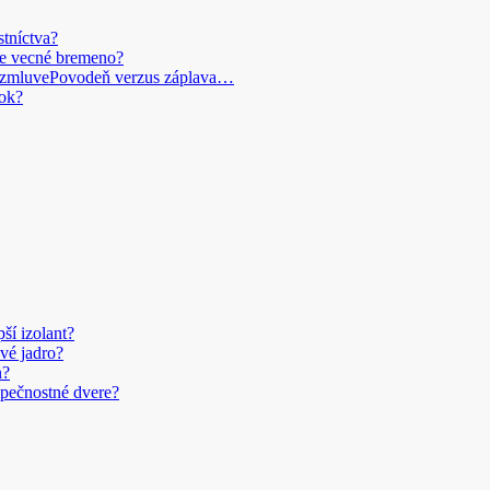
stníctva?
je vecné bremeno?
Povodeň verzus záplava…
ok?
pší izolant?
vé jadro?
n?
pečnostné dvere?