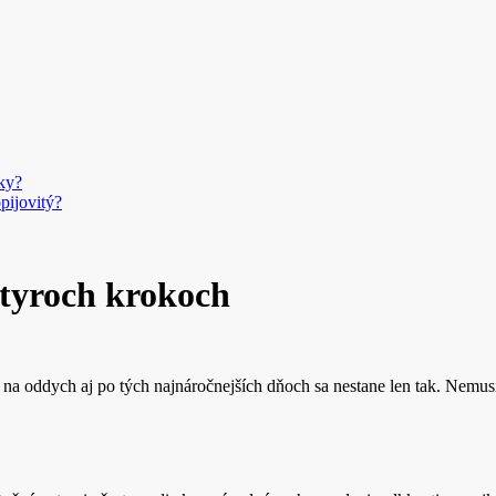
ky?
pijovitý?
štyroch krokoch
oddych aj po tých najnáročnejších dňoch sa nestane len tak. Nemusí t