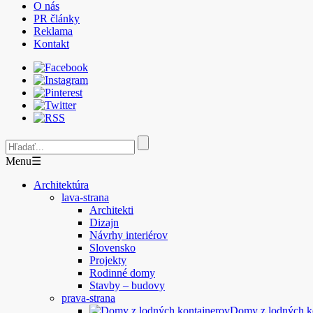
O nás
PR články
Reklama
Kontakt
Menu
☰
Architektúra
lava-strana
Architekti
Dizajn
Návrhy interiérov
Slovensko
Projekty
Rodinné domy
Stavby – budovy
prava-strana
Domy z lodných 