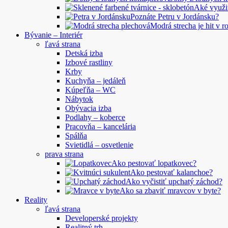
Aké využi
Poznáte Petru v Jordánsku?
Modrá strecha je hit v 
Bývanie – Interiér
ľavá strana
Detská izba
Izbové rastliny
Krby
Kuchyňa – jedáleň
Kúpeľňa – WC
Nábytok
Obývacia izba
Podlahy – koberce
Pracovňa – kancelária
Spálňa
Svietidlá – osvetlenie
prava strana
Ako pestovať lopatkovec?
Ako pestovať kalanchoe?
Ako vyčistiť upchatý záchod?
Ako sa zbaviť mravcov v byte?
Reality
ľavá strana
Developerské projekty
Realitný trh