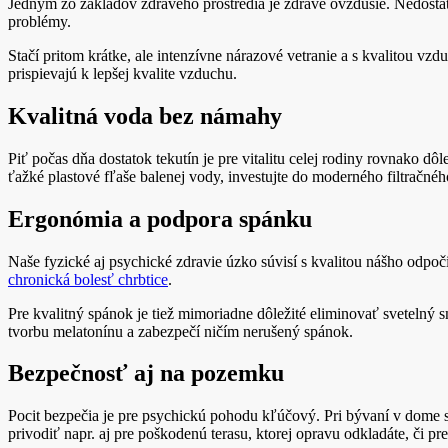
Jedným zo základov zdravého prostredia je zdravé ovzdušie. Nedostat
problémy.
Stačí pritom krátke, ale intenzívne nárazové vetranie a s kvalitou vz
prispievajú k lepšej kvalite vzduchu.
Kvalitná voda bez námahy
Piť počas dňa dostatok tekutín je pre vitalitu celej rodiny rovnako dô
ťažké plastové fľaše balenej vody, investujte do moderného filtračnéh
Ergonómia a podpora spánku
Naše fyzické aj psychické zdravie úzko súvisí s kvalitou nášho odpo
chronická bolesť chrbtice
.
Pre kvalitný spánok je tiež mimoriadne dôležité eliminovať svetelný 
tvorbu melatonínu a zabezpečí ničím nerušený spánok.
Bezpečnosť aj na pozemku
Pocit bezpečia je pre psychickú pohodu kľúčový. Pri bývaní v dome sa
privodiť napr. aj pre poškodenú terasu, ktorej opravu odkladáte, či p