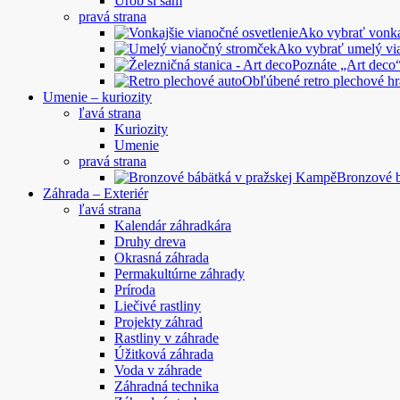
Urob si sám
pravá strana
Ako vybrať vonkaj
Ako vybrať umelý vi
Poznáte „Art deco“
Obľúbené retro plechové hr
Umenie – kuriozity
ľavá strana
Kuriozity
Umenie
pravá strana
Bronzové 
Záhrada – Exteriér
ľavá strana
Kalendár záhradkára
Druhy dreva
Okrasná záhrada
Permakultúrne záhrady
Príroda
Liečivé rastliny
Projekty záhrad
Rastliny v záhrade
Úžitková záhrada
Voda v záhrade
Záhradná technika