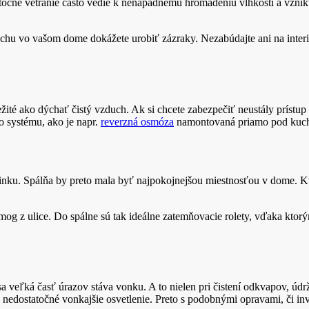
očné vetranie často vedie k nenápadnému hromadeniu vlhkosti a vzniku 
duchu vo vašom dome dokážete urobiť zázraky. Nezabúdajte ani na interié
ležité ako dýchať čistý vzduch. Ak si chcete zabezpečiť neustály prístu
o systému, ako je napr.
reverzná osmóza
namontovaná priamo pod kuch
činku. Spálňa by preto mala byť najpokojnejšou miestnosťou v dome. Kv
smog z ulice. Do spálne sú tak ideálne zatemňovacie rolety, vďaka kto
 veľká časť úrazov stáva vonku. A to nielen pri čistení odkvapov, údrž
re nedostatočné vonkajšie osvetlenie. Preto s podobnými opravami, či in