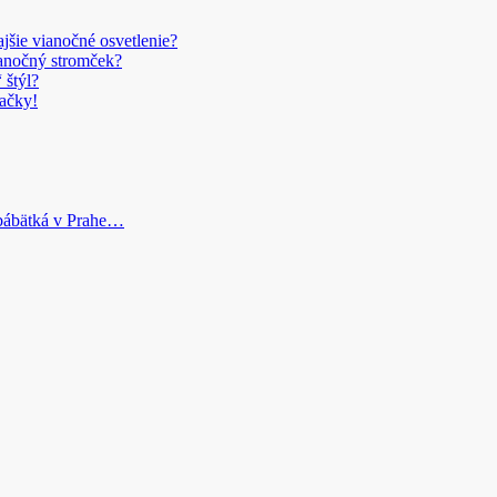
šie vianočné osvetlenie?
anočný stromček?
 štýl?
ačky!
bábätká v Prahe…