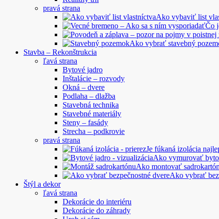
pravá strana
Ako vybaviť list vla
Čo 
Ako vybrať stavebný pozem
Stavba – Rekonštrukcia
ľavá strana
Bytové jadro
Inštalácie – rozvody
Okná – dvere
Podlaha – dlažba
Stavebná technika
Stavebné materiály
Steny – fasády
Strecha – podkrovie
pravá strana
Je fúkaná izolácia najle
Ako vymurovať byto
Ako montovať sadrokartó
Ako vybrať bez
Štýl a dekor
ľavá strana
Dekorácie do interiéru
Dekorácie do záhrady