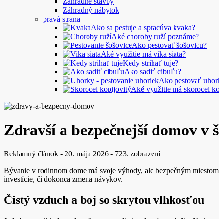
Záhradné stavby
Záhradný nábytok
pravá strana
Ako sa pestuje a spracúva kvaka?
Aké choroby ruží poznáme?
Ako pestovať šošovicu?
Aké využitie má vika siata?
Kedy strihať tuje?
Ako sadiť cibuľu?
Ako pestovať uhor
Aké využitie má skorocel ko
Zdravší a bezpečnejší domov v 
Reklamný článok
-
20. mája 2026
-
723. zobrazení
Bývanie v rodinnom dome má svoje výhody, ale bezpečným miestom na 
investície, či dokonca zmena návykov.
Čistý vzduch a boj so skrytou vlhkosťou