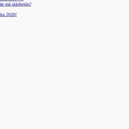
tie má sklobetón?
roku 2020!