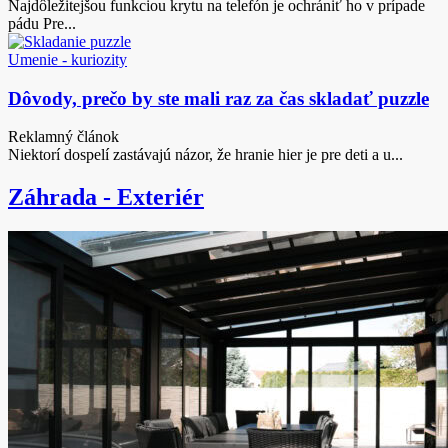
Najdôležitejšou funkciou krytu na telefón je ochrániť ho v prípade
pádu Pre...
Umenie - kuriozity
Dôvody, prečo by ste mali raz za čas skladať puzzle
Reklamný článok
Niektorí dospelí zastávajú názor, že hranie hier je pre deti a u...
Záhrada - Exteriér