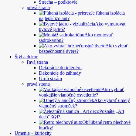
Strecha – podkrovie
pravá strana
Je fúkaná izolácia
najlepší izolant?
Ako vymurovať
bytové jadro?
Ako montovať
sadrokartón?
Ako vybrať
bezpečnostné dvere?
Štýl a dekor
ľavá strana
Dekorácie do interiéru
Dekorácie do záhrady
Urob si sám
pravá strana
Ako vybrať
vonkajšie vianočné osvetlenie?
Ako vybrať umelý
vianočný stromček?
Poznáte „Art
deco“ štýl?
Obľúbené retro plechové
hračky!
Umenie – kuriozity