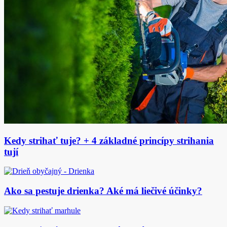
Kedy strihať tuje? + 4 základné princípy strihania
tují
Ako sa pestuje drienka? Aké má liečivé účinky?