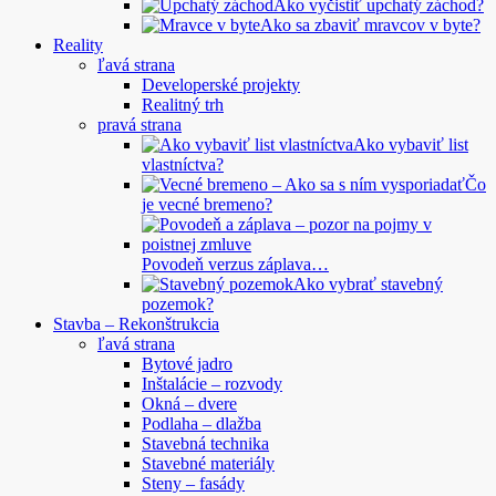
Ako vyčistiť upchatý záchod?
Ako sa zbaviť mravcov v byte?
Reality
ľavá strana
Developerské projekty
Realitný trh
pravá strana
Ako vybaviť list
vlastníctva?
Čo
je vecné bremeno?
Povodeň verzus záplava…
Ako vybrať stavebný
pozemok?
Stavba – Rekonštrukcia
ľavá strana
Bytové jadro
Inštalácie – rozvody
Okná – dvere
Podlaha – dlažba
Stavebná technika
Stavebné materiály
Steny – fasády