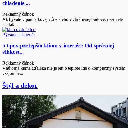
chladenie ...
Reklamný článok
Ak bývate v pamiatkovej zóne alebo v chránenej budove, nesmiete
len tak...
Bývanie – Interiér
5 tipov pre lepšiu klímu v interiéri: Od správnej
vlhkost...
Reklamný článok
Vnútorná klíma zďaleka nie je len o teplote Ide o komplexný systém
vzájomne...
Štýl a dekor