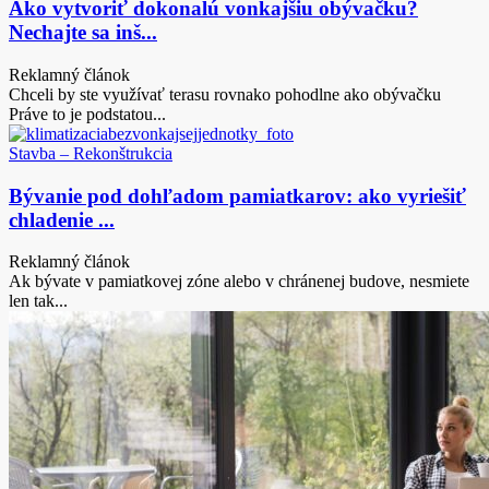
Ako vytvoriť dokonalú vonkajšiu obývačku?
Nechajte sa inš...
Reklamný článok
Chceli by ste využívať terasu rovnako pohodlne ako obývačku
Práve to je podstatou...
Stavba – Rekonštrukcia
Bývanie pod dohľadom pamiatkarov: ako vyriešiť
chladenie ...
Reklamný článok
Ak bývate v pamiatkovej zóne alebo v chránenej budove, nesmiete
len tak...