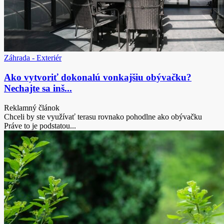
Záhrada - Exteriér
Ako vytvoriť dokonalú vonkajšiu obývačku?
Nechajte sa inš...
Reklamný článok
Chceli by ste využívať terasu rovnako pohodlne ako obývačku
Práve to je podstatou...