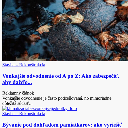
Stavba – Rekonštrukcia
Vonkajšie odvodnenie od A po Z: Ako zabezpečiť,
aby dažďo...
Reklamný článok
Vonkajšie odvodnenie je často podceňovaná, no mimoriadne
dôležitá súčasť...
Stavba – Rekonštrukcia
Bývanie pod dohľadom pamiatkarov: ako vyriešiť