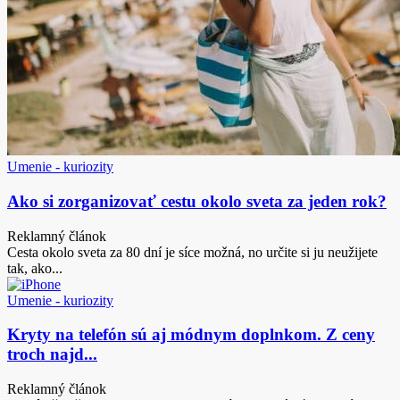
Umenie - kuriozity
Ako si zorganizovať cestu okolo sveta za jeden rok?
Reklamný článok
Cesta okolo sveta za 80 dní je síce možná, no určite si ju neužijete
tak, ako...
Umenie - kuriozity
Kryty na telefón sú aj módnym doplnkom. Z ceny
troch najd...
Reklamný článok