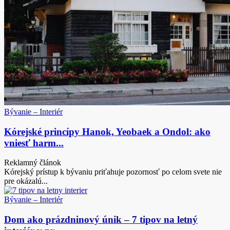
Bývanie – Interiér
Kórejské princípy Hanok, Yeobaek a Ondol: ako
vniesť harm...
Reklamný článok
Kórejský prístup k bývaniu priťahuje pozornosť po celom svete nie
pre okázalú...
Bývanie – Interiér
Dom ako prázdninový únik – 7 tipov na letný