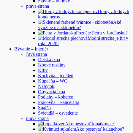
Stavby – budovy
prava-strana
Domy z lodných
kontajnerov…
Aké
využitie má sklobetón?
Poznáte Petru v Jordánsku?
Modrá strecha je hit v
roku 2020!
Bývanie – Interiér
ľavá strana
Detská izba
Izbové rastliny
Krby
Kuchyňa – jedáleň
Kúpeľňa – WC
Nábytok
Obývacia izba
Podlahy – koberce
Pracovňa – kancelária
Spálňa
Svietidlá – osvetlenie
prava strana
Ako pestovať lopatkovec?
Ako pestovať kalanchoe?