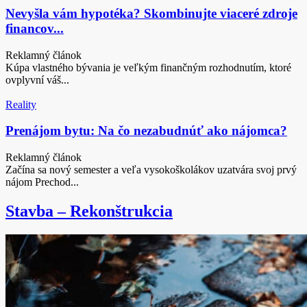
Nevyšla vám hypotéka? Skombinujte viaceré zdroje
financov...
Reklamný článok
Kúpa vlastného bývania je veľkým finančným rozhodnutím, ktoré
ovplyvní váš...
Reality
Prenájom bytu: Na čo nezabudnúť ako nájomca?
Reklamný článok
Začína sa nový semester a veľa vysokoškolákov uzatvára svoj prvý
nájom Prechod...
Stavba – Rekonštrukcia