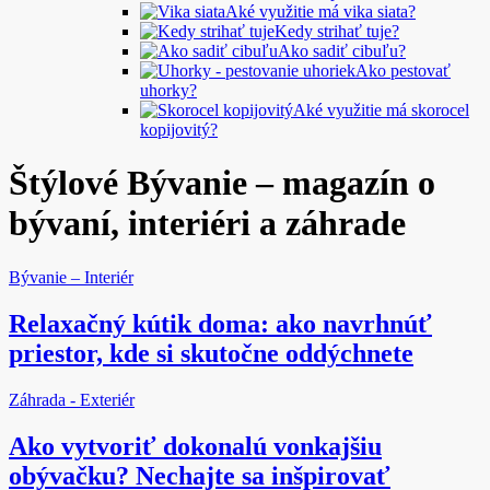
Aké využitie má vika siata?
Kedy strihať tuje?
Ako sadiť cibuľu?
Ako pestovať
uhorky?
Aké využitie má skorocel
kopijovitý?
Štýlové Bývanie – magazín o
bývaní, interiéri a záhrade
Bývanie – Interiér
Relaxačný kútik doma: ako navrhnúť
priestor, kde si skutočne oddýchnete
Záhrada - Exteriér
Ako vytvoriť dokonalú vonkajšiu
obývačku? Nechajte sa inšpirovať