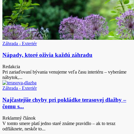
Záhrada - Exteriér
Nápady, ktoré oživia každú záhradu
Redakcia
Pri zariaďovaní bývania venujeme veľa času interiéru – vyberáme
nábytok,...
Záhrada - Exteriér
Najčastejšie chyby pri pokládke terasovej dlažby –
čomu s...
Reklamný článok
V tomto smere platí jedno staré známe pravidlo – ak to teraz
odfláknete, neskôr to...