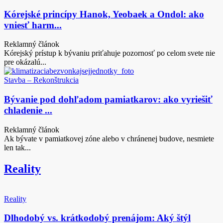
Kórejské princípy Hanok, Yeobaek a Ondol: ako
vniesť harm...
Reklamný článok
Kórejský prístup k bývaniu priťahuje pozornosť po celom svete nie
pre okázalú...
Stavba – Rekonštrukcia
Bývanie pod dohľadom pamiatkarov: ako vyriešiť
chladenie ...
Reklamný článok
Ak bývate v pamiatkovej zóne alebo v chránenej budove, nesmiete
len tak...
Reality
Reality
Dlhodobý vs. krátkodobý prenájom: Aký štýl