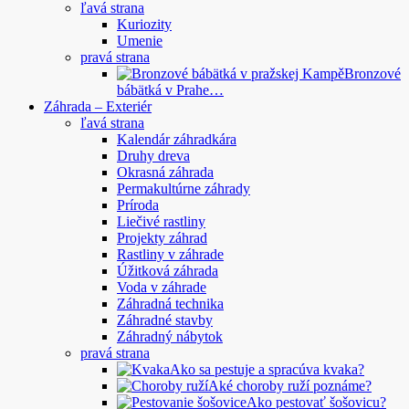
ľavá strana
Kuriozity
Umenie
pravá strana
Bronzové
bábätká v Prahe…
Záhrada – Exteriér
ľavá strana
Kalendár záhradkára
Druhy dreva
Okrasná záhrada
Permakultúrne záhrady
Príroda
Liečivé rastliny
Projekty záhrad
Rastliny v záhrade
Úžitková záhrada
Voda v záhrade
Záhradná technika
Záhradné stavby
Záhradný nábytok
pravá strana
Ako sa pestuje a spracúva kvaka?
Aké choroby ruží poznáme?
Ako pestovať šošovicu?