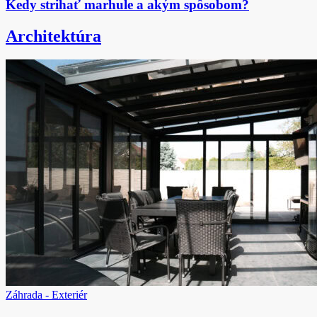
Kedy strihať marhule a akým spôsobom?
Architektúra
Záhrada - Exteriér