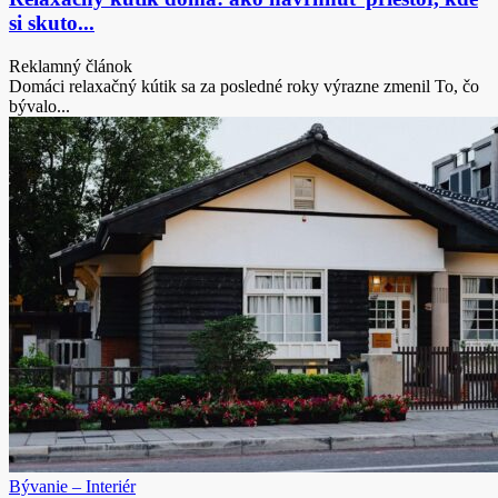
si skuto...
Reklamný článok
Domáci relaxačný kútik sa za posledné roky výrazne zmenil To, čo
bývalo...
Bývanie – Interiér