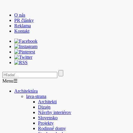
O nás
PR články
Reklama
Kontakt
Menu
☰
Architektúra
lava-strana
Architekti
Dizajn
Návrhy interiérov
Slovensko
Projekty
Rodinné domy