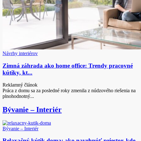
Návrhy interiérov
Zimná záhrada ako home office: Trendy pracovné
kútiky, kt...
Reklamný článok
Práca z domu sa za posledné roky zmenila z núdzového riešenia na
plnohodnotný...
Bývanie – Interiér
Bývanie – Interiér
Relaxačný kútik doma: ako navrhnúť priestor, kde