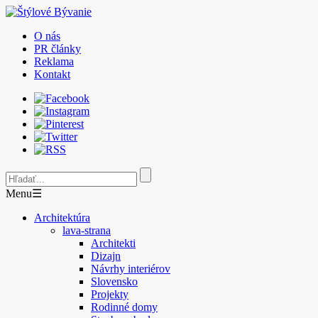
O nás
PR články
Reklama
Kontakt
Menu
☰
Architektúra
lava-strana
Architekti
Dizajn
Návrhy interiérov
Slovensko
Projekty
Rodinné domy