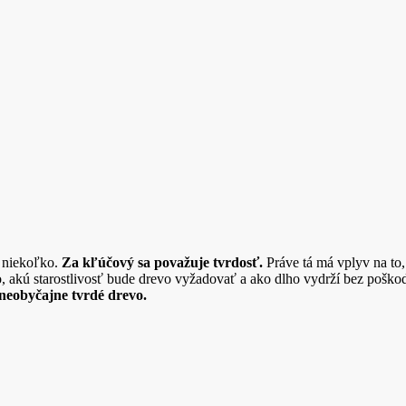
ď niekoľko.
Za kľúčový sa považuje tvrdosť.
Práve tá má vplyv na to,
, akú starostlivosť bude drevo vyžadovať a ako dlho vydrží bez poško
neobyčajne tvrdé drevo.