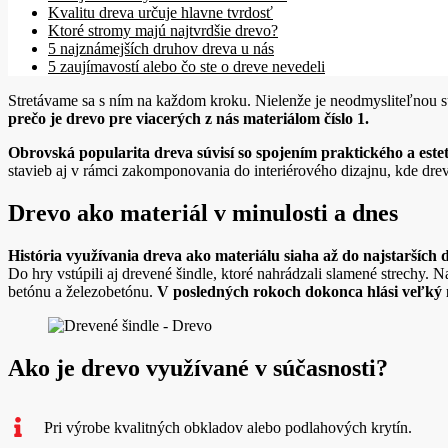
Kvalitu dreva určuje hlavne tvrdosť
Ktoré stromy majú najtvrdšie drevo?
5 najznámejších druhov dreva u nás
5 zaujímavostí alebo čo ste o dreve nevedeli
Stretávame sa s ním na každom kroku. Nielenže je neodmysliteľnou sú
prečo je drevo pre viacerých z nás materiálom číslo 1.
Obrovská popularita dreva súvisí so spojením praktického a est
stavieb aj v rámci zakomponovania do interiérového dizajnu, kde dre
Drevo ako materiál v minulosti a dnes
História využívania dreva ako materiálu siaha až do najstarších d
Do hry vstúpili aj drevené šindle, ktoré nahrádzali slamené strechy. 
betónu a železobetónu.
V posledných rokoch dokonca hlási veľký 
Ako je drevo využívané v súčasnosti?
Pri výrobe kvalitných obkladov alebo podlahových krytín.