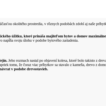
časťou okolitého prostredia, v rôznych podobách zdobí aj naše príbyt
etického úžitku, ktoré prináša majiteľom bytov a domov maximálne
vo napĺňa svoju úlohu v podobe bytového zariadenia.
ejín.
Jeho rozmach nastal po objavení kolesa, ktoré bolo takisto z drev
Napriek tomu, že čoraz viac príbytkov sa stavalo z kameňa, drevo z dom
návrat v podobe drevostavieb.