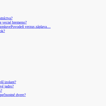
stníctva?
je vecné bremeno?
Povodeň verzus záplava…
ok?
pší izolant?
vé jadro?
n?
pečnostné dvere?