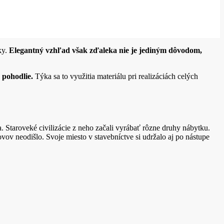
ky.
Elegantný vzhľad však zďaleka nie je jediným dôvodom,
 pohodlie.
Týka sa to využitia materiálu pri realizáciách celých
a. Staroveké civilizácie z neho začali vyrábať rôzne druhy nábytku.
ovov neodišlo. Svoje miesto v stavebníctve si udržalo aj po nástupe