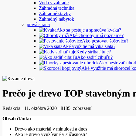
Voda v záhrade
Záhradná technika
Záhradné stavby
Záhradný nábytok
pravá strana
Ako sa pestuje a spracúva kvaka?
Aké choroby ruží poznáme?
Ako pestovať šošovicu?
Aké využitie má vika siata?
Kedy strihať tuje?
Ako sadiť cibuľu?
Ako pestovať uhor
Aké využitie má skorocel ko
Prečo je drevo TOP stavebným m
Redakcia
-
11. októbra 2020
-
8185. zobrazení
Obsah článku
Drevo ako materiál v minulosti a dnes
Ako je drevo využívané v súčasnosti?