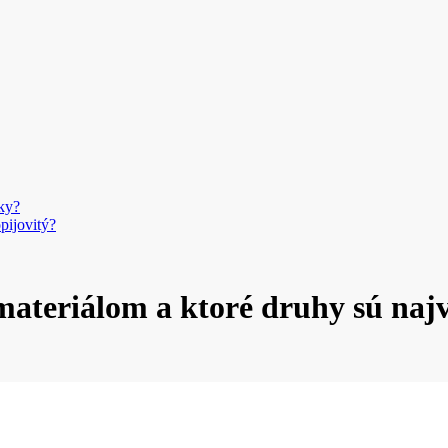
ky?
pijovitý?
ateriálom a ktoré druhy sú najv