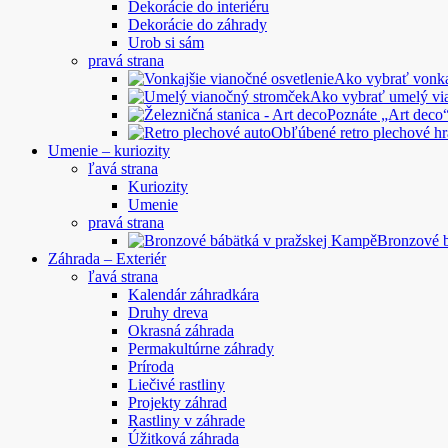
Dekorácie do interiéru
Dekorácie do záhrady
Urob si sám
pravá strana
Ako vybrať vonkaj
Ako vybrať umelý vi
Poznáte „Art deco“
Obľúbené retro plechové hr
Umenie – kuriozity
ľavá strana
Kuriozity
Umenie
pravá strana
Bronzové 
Záhrada – Exteriér
ľavá strana
Kalendár záhradkára
Druhy dreva
Okrasná záhrada
Permakultúrne záhrady
Príroda
Liečivé rastliny
Projekty záhrad
Rastliny v záhrade
Úžitková záhrada