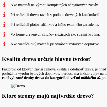
Ako materiál na výrobu kompletných nábytkových zostáv.
Pri realizácii drevostavieb v podobe drevených konštrukcií.
Pri realizácii plotov, altánkov a iného externého zariadenia.
Vo forme drevených šindľov slúžiacich ako strešná krytina.
Ako viacúčelový materiál pri vyrábaní bytových doplnkov.
Kvalitu dreva určuje hlavne tvrdosť
Faktorov, od ktorých závisí celková kvalita a odolnosť dreva, je hne
poslúži na výrobu bytových doplnkov. Tvrdosť má takisto vplyv na to
radí vybrané druhy dreva do kategórií od veľmi mäkkého až po 
Ktoré stromy majú najtvrdšie drevo?