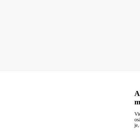
A
m
Vi
os
je