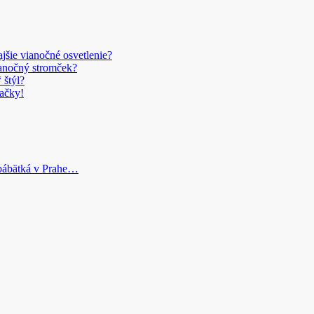
šie vianočné osvetlenie?
anočný stromček?
 štýl?
ačky!
bábätká v Prahe…