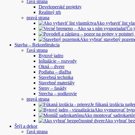
ľavá strana
Developerské projekty
Realitný trh
pravá strana
Ako vybaviť list vla
Čo 
Ako vybrať stavebný pozem
Stavba – Rekonštrukcia
ľavá strana
Bytové jadro
Inštalácie – rozvody
Okná – dvere
Podlaha – dlažba
Stavebná technika
Stavebné materiály
Steny – fasády
Strecha – podkrovie
pravá strana
Je fúkaná izolácia najle
Ako vymurovať byto
Ako montovať sadrokartó
Ako vybrať bez
Štýl a dekor
ľavá strana