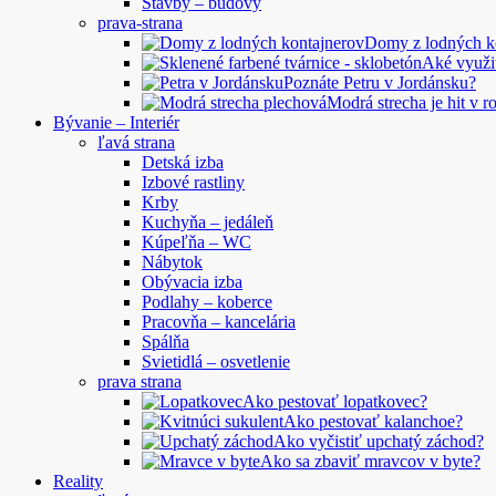
Stavby – budovy
prava-strana
Domy z lodných 
Aké využi
Poznáte Petru v Jordánsku?
Modrá strecha je hit v 
Bývanie – Interiér
ľavá strana
Detská izba
Izbové rastliny
Krby
Kuchyňa – jedáleň
Kúpeľňa – WC
Nábytok
Obývacia izba
Podlahy – koberce
Pracovňa – kancelária
Spálňa
Svietidlá – osvetlenie
prava strana
Ako pestovať lopatkovec?
Ako pestovať kalanchoe?
Ako vyčistiť upchatý záchod?
Ako sa zbaviť mravcov v byte?
Reality