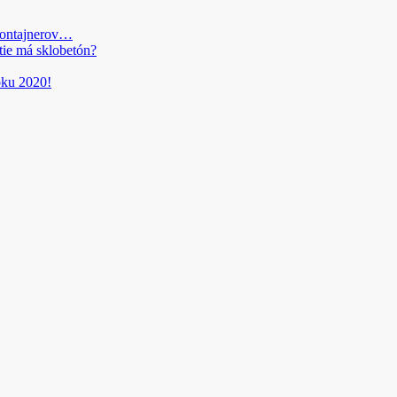
kontajnerov…
tie má sklobetón?
roku 2020!