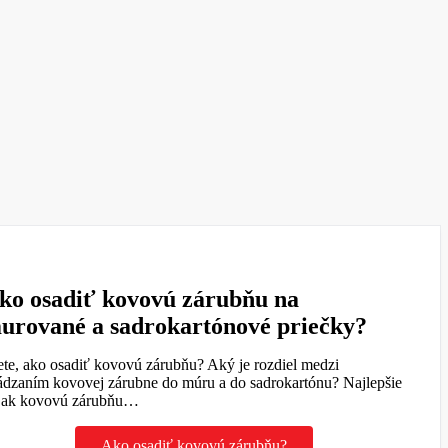
ko osadiť kovovú zárubňu na
urované a sadrokartónové priečky?
ete, ako osadiť kovovú zárubňu? Aký je rozdiel medzi
ádzaním kovovej zárubne do múru a do sadrokartónu? Najlepšie
, ak kovovú zárubňu…
Ako osadiť kovovú zárubňu?