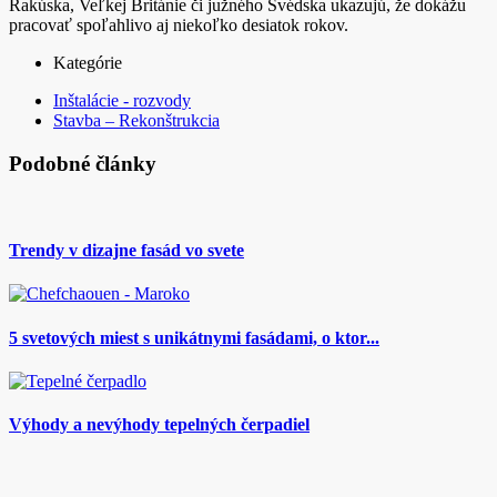
Rakúska, Veľkej Británie či južného Švédska ukazujú, že dokážu
pracovať spoľahlivo aj niekoľko desiatok rokov.
Kategórie
Inštalácie - rozvody
Stavba – Rekonštrukcia
Podobné články
Trendy v dizajne fasád vo svete
5 svetových miest s unikátnymi fasádami, o ktor...
Výhody a nevýhody tepelných čerpadiel