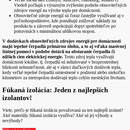
Viedeň počítajú s výrazným zvýšením podielu obnoviteľných
zdrojov energií na výrobe tepla pre domácnosti.
Obnoviteľné zdroje energií sú čoraz častejšie využívané aj v
poľnohospodárstve, kde pomáhajú znižovať náklady na
produkciu a zároveň uspokojujú dopyt spotrebiteľov po
potravinách s minimálnou uhlíkovou stopou.
V dodávkach obnoviteľných zdrojov energií pre domácnosti
majú tepelné čerpadlá primárnu úlohu, a to aj vďaka masívnej
štátnej pomoci v podobe dotácií na obstaranie čerpadla či
nižších cien elektrickej energie.
Tento zdroj tepla využívajú
domácnosti lokálne, tj. čerpadlá sú inštalované v bezprostrednej
blízkosti nehnuteľnosti, ale aj v rámci diaľkových dodávok tepla,
kedy veľké tepelné čerpadlá umiestnené v podzemí alebo niekoľko
kilometrov za metropolou dodávajú teplo celým mestským štvrtiam.
Fúkaná izolácia: Jeden z najlepších
izolantov!
Viete, prečo je fúkaná izolácia považovaná za ten najlepší izolant?
Aké materiály fúkaná izolácia využíva? Aké sú jej výhody a
nevýhody?