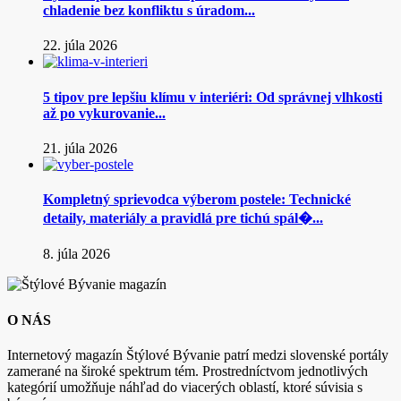
chladenie bez konfliktu s úradom...
22. júla 2026
5 tipov pre lepšiu klímu v interiéri: Od správnej vlhkosti
až po vykurovanie...
21. júla 2026
Kompletný sprievodca výberom postele: Technické
detaily, materiály a pravidlá pre tichú spál�...
8. júla 2026
O NÁS
Internetový magazín Štýlové Bývanie patrí medzi slovenské portály
zamerané na široké spektrum tém. Prostredníctvom jednotlivých
kategórií umožňuje náhľad do viacerých oblastí, ktoré súvisia s