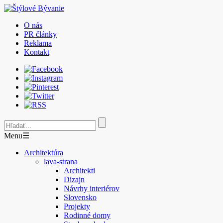
O nás
PR články
Reklama
Kontakt
Menu
☰
Architektúra
lava-strana
Architekti
Dizajn
Návrhy interiérov
Slovensko
Projekty
Rodinné domy