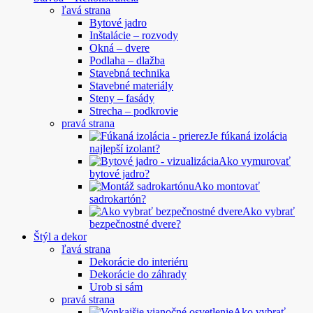
ľavá strana
Bytové jadro
Inštalácie – rozvody
Okná – dvere
Podlaha – dlažba
Stavebná technika
Stavebné materiály
Steny – fasády
Strecha – podkrovie
pravá strana
Je fúkaná izolácia
najlepší izolant?
Ako vymurovať
bytové jadro?
Ako montovať
sadrokartón?
Ako vybrať
bezpečnostné dvere?
Štýl a dekor
ľavá strana
Dekorácie do interiéru
Dekorácie do záhrady
Urob si sám
pravá strana
Ako vybrať