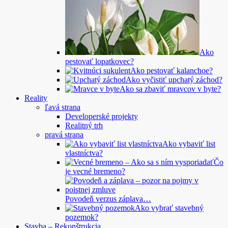
Ako
pestovať lopatkovec?
Ako pestovať kalanchoe?
Ako vyčistiť upchatý záchod?
Ako sa zbaviť mravcov v byte?
Reality
ľavá strana
Developerské projekty
Realitný trh
pravá strana
Ako vybaviť list
vlastníctva?
Čo
je vecné bremeno?
Povodeň verzus záplava…
Ako vybrať stavebný
pozemok?
Stavba – Rekonštrukcia