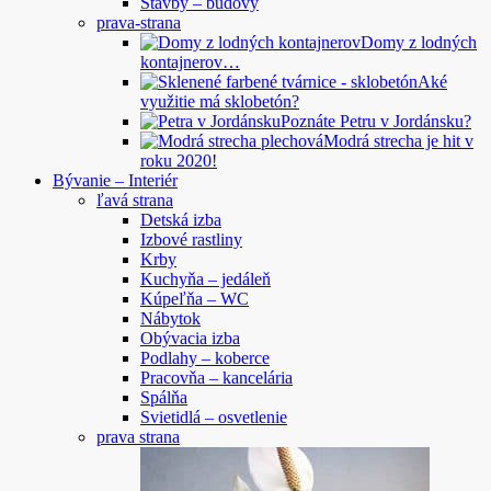
Stavby – budovy
prava-strana
Domy z lodných
kontajnerov…
Aké
využitie má sklobetón?
Poznáte Petru v Jordánsku?
Modrá strecha je hit v
roku 2020!
Bývanie – Interiér
ľavá strana
Detská izba
Izbové rastliny
Krby
Kuchyňa – jedáleň
Kúpeľňa – WC
Nábytok
Obývacia izba
Podlahy – koberce
Pracovňa – kancelária
Spálňa
Svietidlá – osvetlenie
prava strana