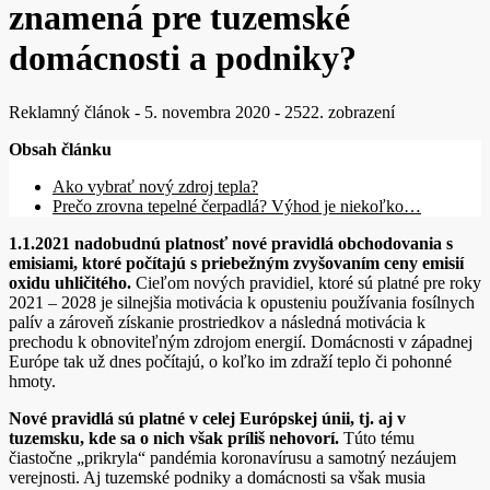
znamená pre tuzemské
domácnosti a podniky?
Reklamný článok
-
5. novembra 2020
-
2522. zobrazení
Obsah článku
Ako vybrať nový zdroj tepla?
Prečo zrovna tepelné čerpadlá? Výhod je niekoľko…
1.1.2021 nadobudnú platnosť nové pravidlá obchodovania s
emisiami, ktoré počítajú s priebežným zvyšovaním ceny emisií
oxidu uhličitého.
Cieľom nových pravidiel, ktoré sú platné pre roky
2021 – 2028 je silnejšia motivácia k opusteniu používania fosílnych
palív a zároveň získanie prostriedkov a následná motivácia k
prechodu k obnoviteľným zdrojom energií. Domácnosti v západnej
Európe tak už dnes počítajú, o koľko im zdraží teplo či pohonné
hmoty.
Nové pravidlá sú platné v celej Európskej únii, tj. aj v
tuzemsku, kde sa o nich však príliš nehovorí.
Túto tému
čiastočne „prikryla“ pandémia koronavírusu a samotný nezáujem
verejnosti. Aj tuzemské podniky a domácnosti sa však musia