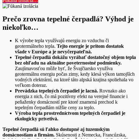
Fúkaná izolácia…
Prečo zrovna tepelné čerpadlá? Výhod je
niekoľko…
K výrobe tepla využívajú energiu zo vzduchu či
geotermálneho tepla.
Tejto energie je pritom dostatok
všade v Európe a je nevyčerpateľná.
Tepelné čerpadlá dokážu vyrábať dostatočný objem tepla
bez ohľadu na aktuálne poveternostné podmienky.
Zaujímavosťou môže byť, že Švajčiarsko využíva
geotermálnu energiu počas zimy, kedy klesá výkon tamojších
vodných elektrární, na ktoré táto alpská krajina spoliehala vo
veľkom doteraz.
Prevádzka tepelných čerpadiel je lacná.
Rovnako ako
energia z nich, čo má pozitívny efekt na verejné financie i
peňaženky domácností pre ktoré znamená prechod k
tepelným čerpadlám nižšie ceny za teplo.
Výroba tepla prostredníctvom tepelných čerpadiel je
ekologicky prívetivá.
Tepelné čerpadlá sú ľahko dostupné aj tuzemským
domácnostiam a firmám.
Skúsenosti z Nemecka, Francúzska,