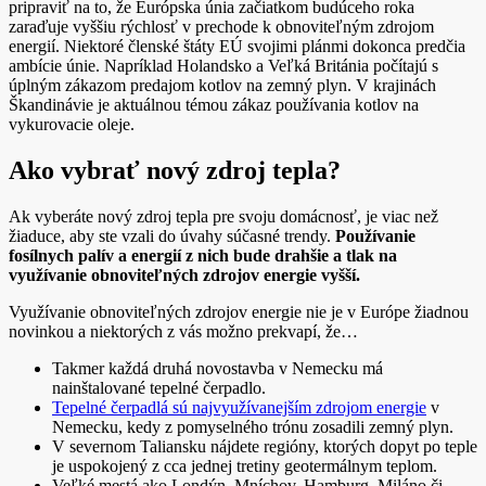
pripraviť na to, že Európska únia začiatkom budúceho roka
zaraďuje vyššiu rýchlosť v prechode k obnoviteľným zdrojom
energií. Niektoré členské štáty EÚ svojimi plánmi dokonca predčia
ambície únie. Napríklad Holandsko a Veľká Británia počítajú s
úplným zákazom predajom kotlov na zemný plyn. V krajinách
Škandinávie je aktuálnou témou zákaz používania kotlov na
vykurovacie oleje.
Ako vybrať nový zdroj tepla?
Ak vyberáte nový zdroj tepla pre svoju domácnosť, je viac než
žiaduce, aby ste vzali do úvahy súčasné trendy.
Používanie
fosílnych palív a energií z nich bude drahšie a tlak na
využívanie obnoviteľných zdrojov energie vyšší.
Využívanie obnoviteľných zdrojov energie nie je v Európe žiadnou
novinkou a niektorých z vás možno prekvapí, že…
Takmer každá druhá novostavba v Nemecku má
nainštalované tepelné čerpadlo.
Tepelné čerpadlá sú najvyužívanejším zdrojom energie
v
Nemecku, kedy z pomyselného trónu zosadili zemný plyn.
V severnom Taliansku nájdete regióny, ktorých dopyt po teple
je uspokojený z cca jednej tretiny geotermálnym teplom.
Veľké mestá ako Londýn, Mníchov, Hamburg, Miláno či