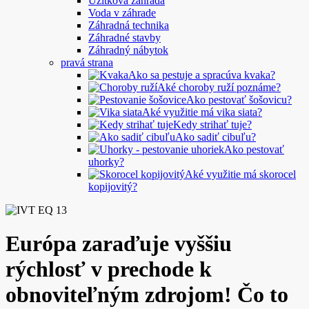
Úžitková záhrada
Voda v záhrade
Záhradná technika
Záhradné stavby
Záhradný nábytok
pravá strana
Ako sa pestuje a spracúva kvaka?
Aké choroby ruží poznáme?
Ako pestovať šošovicu?
Aké využitie má vika siata?
Kedy strihať tuje?
Ako sadiť cibuľu?
Ako pestovať
uhorky?
Aké využitie má skorocel
kopijovitý?
Európa zaraďuje vyššiu
rýchlosť v prechode k
obnoviteľným zdrojom! Čo to