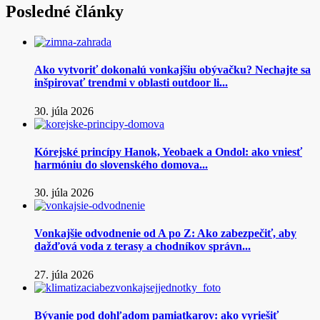
Posledné články
Ako vytvoriť dokonalú vonkajšiu obývačku? Nechajte sa
inšpirovať trendmi v oblasti outdoor li...
30. júla 2026
Kórejské princípy Hanok, Yeobaek a Ondol: ako vniesť
harmóniu do slovenského domova...
30. júla 2026
Vonkajšie odvodnenie od A po Z: Ako zabezpečiť, aby
dažďová voda z terasy a chodníkov správn...
27. júla 2026
Bývanie pod dohľadom pamiatkarov: ako vyriešiť