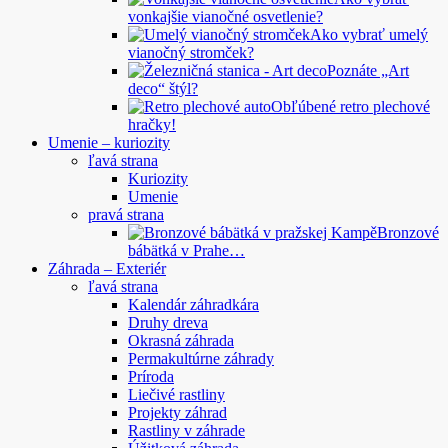
vonkajšie vianočné osvetlenie?
Ako vybrať umelý
vianočný stromček?
Poznáte „Art
deco“ štýl?
Obľúbené retro plechové
hračky!
Umenie – kuriozity
ľavá strana
Kuriozity
Umenie
pravá strana
Bronzové
bábätká v Prahe…
Záhrada – Exteriér
ľavá strana
Kalendár záhradkára
Druhy dreva
Okrasná záhrada
Permakultúrne záhrady
Príroda
Liečivé rastliny
Projekty záhrad
Rastliny v záhrade