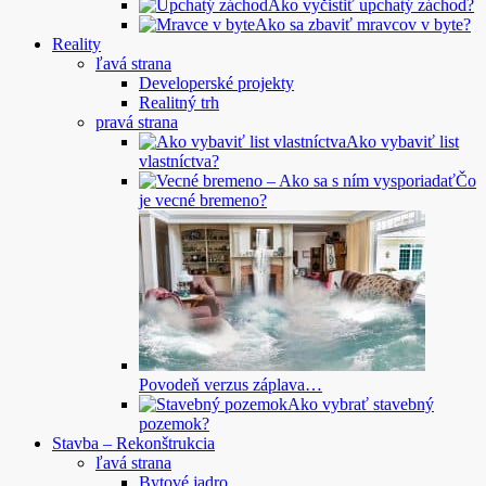
Ako vyčistiť upchatý záchod?
Ako sa zbaviť mravcov v byte?
Reality
ľavá strana
Developerské projekty
Realitný trh
pravá strana
Ako vybaviť list
vlastníctva?
Čo
je vecné bremeno?
Povodeň verzus záplava…
Ako vybrať stavebný
pozemok?
Stavba – Rekonštrukcia
ľavá strana
Bytové jadro