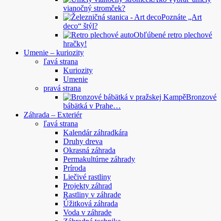
vianočný stromček?
Poznáte „Art
deco“ štýl?
Obľúbené retro plechové
hračky!
Umenie – kuriozity
ľavá strana
Kuriozity
Umenie
pravá strana
Bronzové
bábätká v Prahe…
Záhrada – Exteriér
ľavá strana
Kalendár záhradkára
Druhy dreva
Okrasná záhrada
Permakultúrne záhrady
Príroda
Liečivé rastliny
Projekty záhrad
Rastliny v záhrade
Úžitková záhrada
Voda v záhrade