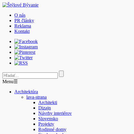
O nás
PR články
Reklama
Kontakt
Menu
☰
Architektúra
lava-strana
Architekti
Dizajn
Návrhy interiérov
Slovensko
Projekty
Rodinné domy