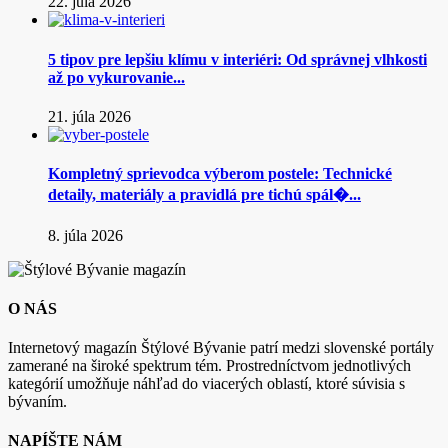
22. júla 2026
5 tipov pre lepšiu klímu v interiéri: Od správnej vlhkosti
až po vykurovanie...
21. júla 2026
Kompletný sprievodca výberom postele: Technické
detaily, materiály a pravidlá pre tichú spál�...
8. júla 2026
O NÁS
Internetový magazín Štýlové Bývanie patrí medzi slovenské portály
zamerané na široké spektrum tém. Prostredníctvom jednotlivých
kategórií umožňuje náhľad do viacerých oblastí, ktoré súvisia s
bývaním.
NAPÍŠTE NÁM