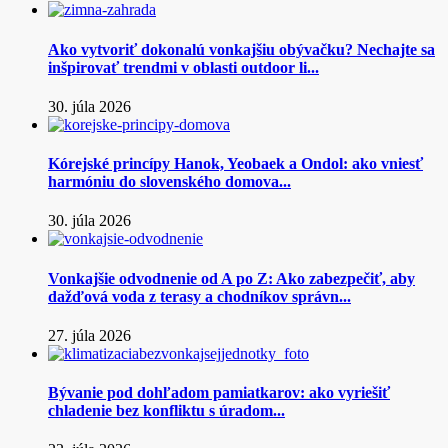
Ako vytvoriť dokonalú vonkajšiu obývačku? Nechajte sa
inšpirovať trendmi v oblasti outdoor li...
30. júla 2026
Kórejské princípy Hanok, Yeobaek a Ondol: ako vniesť
harmóniu do slovenského domova...
30. júla 2026
Vonkajšie odvodnenie od A po Z: Ako zabezpečiť, aby
dažďová voda z terasy a chodníkov správn...
27. júla 2026
Bývanie pod dohľadom pamiatkarov: ako vyriešiť
chladenie bez konfliktu s úradom...