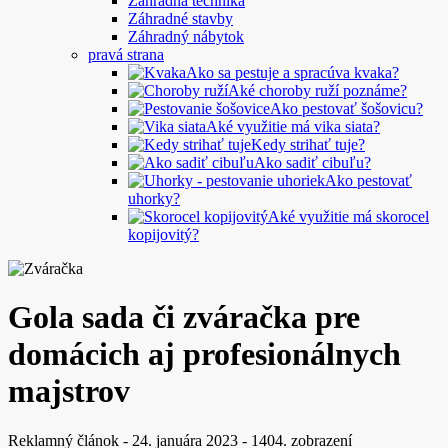
Záhradná technika
Záhradné stavby
Záhradný nábytok
pravá strana
Ako sa pestuje a spracúva kvaka?
Aké choroby ruží poznáme?
Ako pestovať šošovicu?
Aké využitie má vika siata?
Kedy strihať tuje?
Ako sadiť cibuľu?
Ako pestovať
uhorky?
Aké využitie má skorocel
kopijovitý?
Gola sada či zváračka pre
domácich aj profesionálnych
majstrov
Reklamný článok
-
24. januára 2023
-
1404. zobrazení