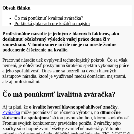
Obsah článku
Čo má ponúknuť kvalitná zváračka?
Praktická gola sada pre každého majstra
Profesionálne náradie je jedným z hlavných faktorov, ako
dosiahnuť očakávaný výsledok vašej práce doma či v
zamestnaní. V tomto smere určite nie je na mieste žiadne
podcenenie či šetrenie na kvalite.
Pracovné náradie tiež ovplyvnil technologický pokrok. Čo sa však
nemení, je dôležitosť poskytnutia širokého spektra vykonanej práce
a jeho spoľahlivosť. Dnes sme sa pozreli na dvoch hlavných
zástupcov náradia, ktoré je využívané medzi domácimi majstrami,
ale aj profesionálmi.
Čo má ponúknuť kvalitná zváračka?
Aj tu platí, že
o kvalite hovorí hlavne spoľahlivosť značky
.
Zváračka
môže pochádzať od rôzneho výrobcu, no
dlhoročné
skúsenosti a spokojnosť
sú tou prvou zbraňou, ktorou spoločnosť
Fronius svojich konkurentov pravidelne poráža. Zváračky tejto
značky sú schopné zvariť všetky zvariteľné materiály. V tomto
prípade sú dostupné všetky dôležité technológie ako TIG.AC/DC či