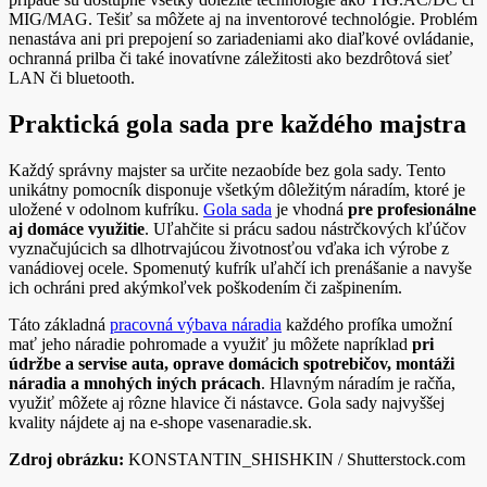
MIG/MAG. Tešiť sa môžete aj na inventorové technológie. Problém
nenastáva ani pri prepojení so zariadeniami ako diaľkové ovládanie,
ochranná prilba či také inovatívne záležitosti ako bezdrôtová sieť
LAN či bluetooth.
Praktická gola sada pre každého majstra
Každý správny majster sa určite nezaobíde bez gola sady. Tento
unikátny pomocník disponuje všetkým dôležitým náradím, ktoré je
uložené v odolnom kufríku.
Gola sada
je vhodná
pre profesionálne
aj domáce využitie
. Uľahčite si prácu sadou nástrčkových kľúčov
vyznačujúcich sa dlhotrvajúcou životnosťou vďaka ich výrobe z
vanádiovej ocele. Spomenutý kufrík uľahčí ich prenášanie a navyše
ich ochráni pred akýmkoľvek poškodením či zašpinením.
Táto základná
pracovná výbava náradia
každého profíka umožní
mať jeho náradie pohromade a využiť ju môžete napríklad
pri
údržbe a servise auta, oprave domácich spotrebičov, montáži
náradia a mnohých iných prácach
. Hlavným náradím je račňa,
využiť môžete aj rôzne hlavice či nástavce. Gola sady najvyššej
kvality nájdete aj na e-shope vasenaradie.sk.
Zdroj obrázku:
KONSTANTIN_SHISHKIN / Shutterstock.com