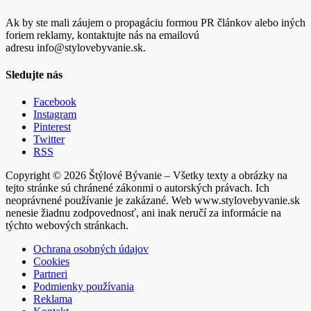
Ak by ste mali záujem o propagáciu formou PR článkov alebo iných
foriem reklamy, kontaktujte nás na emailovú
adresu info@stylovebyvanie.sk.
Sledujte nás
Facebook
Instagram
Pinterest
Twitter
RSS
Copyright © 2026 Štýlové Bývanie – Všetky texty a obrázky na
tejto stránke sú chránené zákonmi o autorských právach. Ich
neoprávnené používanie je zakázané. Web www.stylovebyvanie.sk
nenesie žiadnu zodpovednosť, ani inak neručí za informácie na
týchto webových stránkach.
Ochrana osobných údajov
Cookies
Partneri
Podmienky používania
Reklama