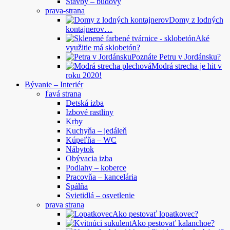
Stavby – budovy
prava-strana
Domy z lodných
kontajnerov…
Aké
využitie má sklobetón?
Poznáte Petru v Jordánsku?
Modrá strecha je hit v
roku 2020!
Bývanie – Interiér
ľavá strana
Detská izba
Izbové rastliny
Krby
Kuchyňa – jedáleň
Kúpeľňa – WC
Nábytok
Obývacia izba
Podlahy – koberce
Pracovňa – kancelária
Spálňa
Svietidlá – osvetlenie
prava strana
Ako pestovať lopatkovec?
Ako pestovať kalanchoe?