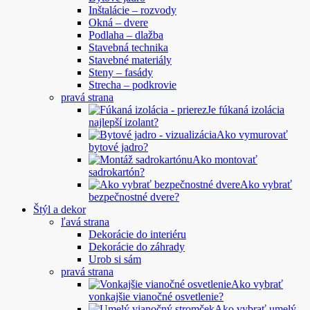
Inštalácie – rozvody
Okná – dvere
Podlaha – dlažba
Stavebná technika
Stavebné materiály
Steny – fasády
Strecha – podkrovie
pravá strana
Je fúkaná izolácia
najlepší izolant?
Ako vymurovať
bytové jadro?
Ako montovať
sadrokartón?
Ako vybrať
bezpečnostné dvere?
Štýl a dekor
ľavá strana
Dekorácie do interiéru
Dekorácie do záhrady
Urob si sám
pravá strana
Ako vybrať
vonkajšie vianočné osvetlenie?
Ako vybrať umelý