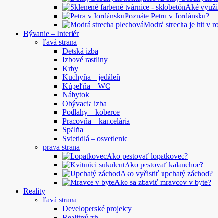
Aké využi
Poznáte Petru v Jordánsku?
Modrá strecha je hit v 
Bývanie – Interiér
ľavá strana
Detská izba
Izbové rastliny
Krby
Kuchyňa – jedáleň
Kúpeľňa – WC
Nábytok
Obývacia izba
Podlahy – koberce
Pracovňa – kancelária
Spálňa
Svietidlá – osvetlenie
prava strana
Ako pestovať lopatkovec?
Ako pestovať kalanchoe?
Ako vyčistiť upchatý záchod?
Ako sa zbaviť mravcov v byte?
Reality
ľavá strana
Developerské projekty
Realitný trh