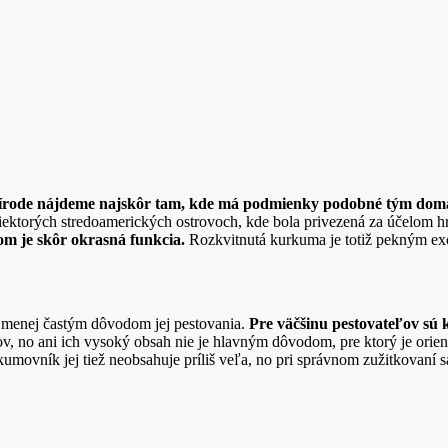
prírode nájdeme najskôr tam, kde má podmienky podobné tým dom
niektorých stredoamerických ostrovoch, kde bola privezená za účelom
ľom je skôr okrasná funkcia.
Rozkvitnutá kurkuma je totiž pekným ex
ne menej častým dôvodom jej pestovania.
Pre väčšinu pestovateľov sú 
 no ani ich vysoký obsah nie je hlavným dôvodom, pre ktorý je orientá
umovník jej tiež neobsahuje príliš veľa, no pri správnom zužitkovaní