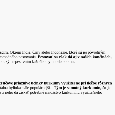
ácim.
Okrem Indie, Číny alebo Indonézie, ktoré sú jej pôvodným
 hromadného pestovania.
Pestovať sa však dá aj v našich končinách,
otickým spestrením každého bytu alebo domu.
kľúčové priaznivé účinky kurkumy využiteľné pri liečbe rôznych
lna bylinka stále populárnejšia.
Tým je samotný kurkumín, čo je
 sa z neho dá získať potrebné množstvo kurkumínu využiteľného