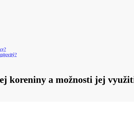
ky?
pijovitý?
j koreniny a možnosti jej využit