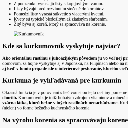
Z podzemku vyrastajú listy s kopijovitým tvarom.
Listy bývajú pred rozvinutím stočené do kornútov.
Pomedzi listy vyrastá súkvetie s viacerými kvetmi.
Kvety sú typické bledožltým až zlatistým sfarbením.
Žltý býva aj koreň, ktorý sa spracováva na korenie.
Kde sa kurkumovník vyskytuje najviac?
Ako orientálnu rastlinu s juhoázijským pôvodom ju vo voľnej 
domovom, sa hojne vyskytuje aj v Japonsku, na Filipínach alebo na 
aj keď v tomto prípade ide o interiérové pestovanie, ktorého cie
Kurkuma je vyhľadávaná pre kurkumín
Okrasná funkcia je v porovnaní s liečivou silou tejto rastliny pomer
chorôb.
Kurkumovník je totiž bohatým zdrojom vitamínov a minerálov,
vzácna látka, ktorú bežne v iných rastlinách nenachádzame.
Kurk
(nielen) vo forme bežného kuchynského korenia.
Na výrobu korenia sa spracovávajú korene