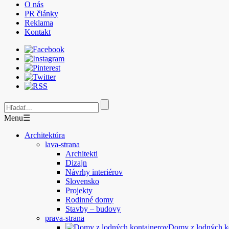
O nás
PR články
Reklama
Kontakt
Menu
☰
Architektúra
lava-strana
Architekti
Dizajn
Návrhy interiérov
Slovensko
Projekty
Rodinné domy
Stavby – budovy
prava-strana
Domy z lodných 