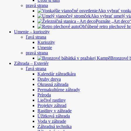
Urob si sám
pravá strana
Ako vybrať vonkaj
Ako vybrať umelý vi
Poznáte „Art deco“
Obľúbené retro plechové hr
Umenie – kuriozity
ľavá strana
Kuriozity
Umenie
pravá strana
Bronzové 
Záhrada – Exteriér
ľavá strana
Kalendár záhradkára
Druhy dreva
Okrasná záhrada
Permakultúrne záhrady
Príroda
Liečivé rastliny
Projekty záhrad
Rastliny v záhrade
Úžitková záhrada
Voda v záhrade
Záhradná technika