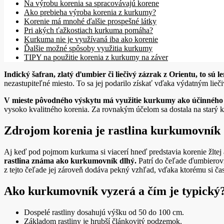
Na výrobu korenia sa spracovávajú korene
Ako prebieha výroba korenia z kurkumy?
Korenie má mnohé ďalšie prospešné látky
Pri akých ťažkostiach kurkuma pomáha?
Kurkuma nie je využívaná iba ako korenie
Ďalšie možné spôsoby využitia kurkumy
TIPY na použitie korenia z kurkumy na záver
Indický šafran, zlatý ďumbier či liečivý zázrak z Orientu, to sú
nezastupiteľné miesto. To sa jej podarilo získať vďaka výdatným lieč
V mieste pôvodného výskytu má využitie kurkumy ako účinného p
vysoko kvalitného korenia. Za rovnakým účelom sa dostala na starý ko
Zdrojom korenia je rastlina kurkumovník
Aj keď pod pojmom kurkuma si viacerí hneď predstavia korenie žltej 
rastlina známa ako kurkumovník dlhý.
Patrí do čeľade ďumbierovi
z tejto čeľade jej zároveň dodáva pekný vzhľad, vďaka ktorému si čas
Ako kurkumovník vyzerá a čím je typický
Dospelé rastliny dosahujú výšku od 50 do 100 cm.
Základom rastliny je hrubší článkovitý podzemok.