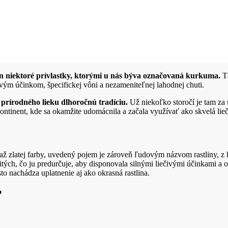
 len niektoré prívlastky, ktorými u nás býva označovaná kurkuma.
Tá
ivým účinkom, špecifickej vôni a nezameniteľnej lahodnej chuti.
rírodného lieku dlhoročnú tradíciu.
Už niekoľko storočí je tam za 
ntinent, kde sa okamžite udomácnila a začala využívať ako skvelá lieč
až zlatej farby, uvedený pojem je zároveň ľudovým názvom rastliny, z 
tých, čo ju predurčuje, aby disponovala silnými liečivými účinkami a 
to nachádza uplatnenie aj ako okrasná rastlina.
?