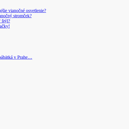
šie vianočné osvetlenie?
anočný stromček?
 štýl?
ačky!
bábätká v Prahe…