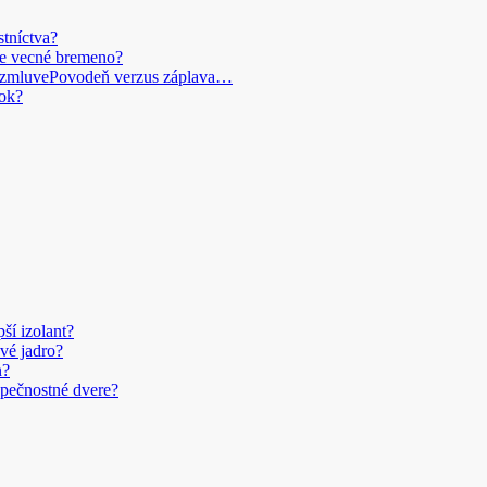
stníctva?
je vecné bremeno?
Povodeň verzus záplava…
ok?
pší izolant?
vé jadro?
n?
pečnostné dvere?