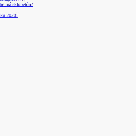
tie má sklobetón?
roku 2020!