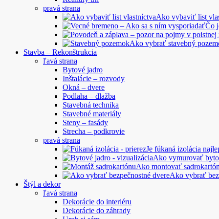
pravá strana
Ako vybaviť list vla
Čo 
Ako vybrať stavebný pozem
Stavba – Rekonštrukcia
ľavá strana
Bytové jadro
Inštalácie – rozvody
Okná – dvere
Podlaha – dlažba
Stavebná technika
Stavebné materiály
Steny – fasády
Strecha – podkrovie
pravá strana
Je fúkaná izolácia najle
Ako vymurovať byto
Ako montovať sadrokartó
Ako vybrať bez
Štýl a dekor
ľavá strana
Dekorácie do interiéru
Dekorácie do záhrady