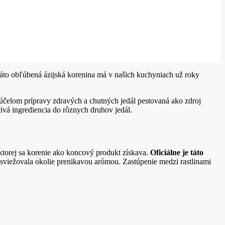
to obľúbená ázijská korenina má v našich kuchyniach už roky
účelom prípravy zdravých a chutných jedál pestovaná ako zdroj
ivá ingrediencia do rôznych druhov jedál.
ktorej sa korenie ako koncový produkt získava.
Oficiálne je táto
osviežovala okolie prenikavou arómou. Zastúpenie medzi rastlinami