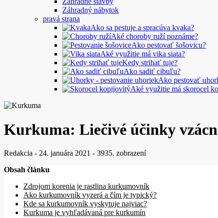
Záhradné stavby
Záhradný nábytok
pravá strana
Ako sa pestuje a spracúva kvaka?
Aké choroby ruží poznáme?
Ako pestovať šošovicu?
Aké využitie má vika siata?
Kedy strihať tuje?
Ako sadiť cibuľu?
Ako pestovať uhor
Aké využitie má skorocel ko
Kurkuma: Liečivé účinky vzácne
Redakcia
-
24. januára 2021
-
3935. zobrazení
Obsah článku
Zdrojom korenia je rastlina kurkumovník
Ako kurkumovník vyzerá a čím je typický?
Kde sa kurkumovník vyskytuje najviac?
Kurkuma je vyhľadávaná pre kurkumín