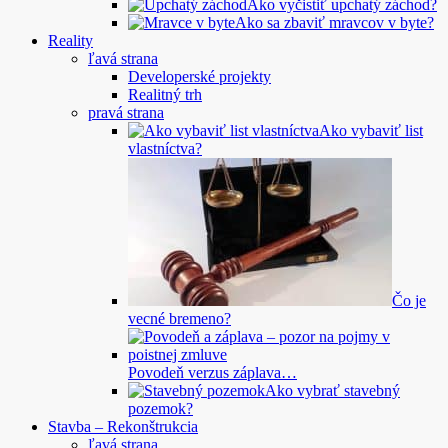
Ako vyčistiť upchatý záchod?
Ako sa zbaviť mravcov v byte?
Reality
ľavá strana
Developerské projekty
Realitný trh
pravá strana
Ako vybaviť list
vlastníctva?
Čo je
vecné bremeno?
Povodeň verzus záplava…
Ako vybrať stavebný
pozemok?
Stavba – Rekonštrukcia
ľavá strana