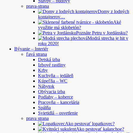
Stavby – budovy
prava-strana
Domy z lodných
kontajnerov…
Aké
využitie má sklobetón?
Poznáte Petru v Jordánsku?
Modrá strecha je hit v
roku 2020!
Bývanie – Interiér
ľavá strana
Detská izba
Izbové rastliny
Krby
Kuchyňa – jedáleň
Kúpeľňa – WC
Nábytok
Obývacia izba
Podlahy – koberce
Pracovňa – kancelária
Spálňa
Svietidlá – osvetlenie
prava strana
Ako pestovať lopatkovec?
Ako pestovať kalanchoe?