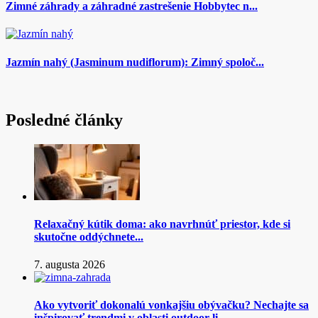
Zimné záhrady a záhradné zastrešenie Hobbytec n...
Jazmín nahý (Jasminum nudiflorum): Zimný spoloč...
Posledné články
Relaxačný kútik doma: ako navrhnúť priestor, kde si
skutočne oddýchnete...
7. augusta 2026
Ako vytvoriť dokonalú vonkajšiu obývačku? Nechajte sa
inšpirovať trendmi v oblasti outdoor li...