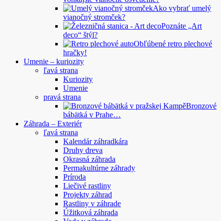
Ako vybrať umelý
vianočný stromček?
Poznáte „Art
deco“ štýl?
Obľúbené retro plechové
hračky!
Umenie – kuriozity
ľavá strana
Kuriozity
Umenie
pravá strana
Bronzové
bábätká v Prahe…
Záhrada – Exteriér
ľavá strana
Kalendár záhradkára
Druhy dreva
Okrasná záhrada
Permakultúrne záhrady
Príroda
Liečivé rastliny
Projekty záhrad
Rastliny v záhrade
Úžitková záhrada