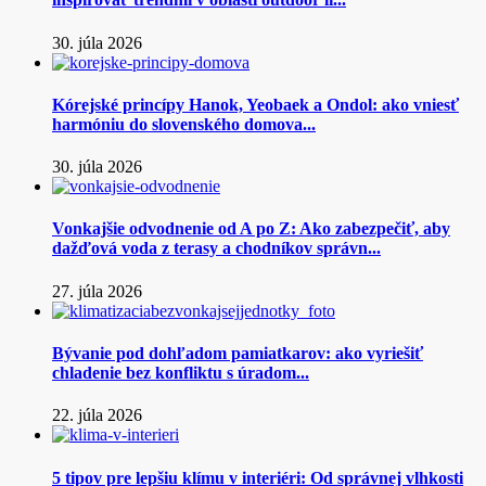
30. júla 2026
Kórejské princípy Hanok, Yeobaek a Ondol: ako vniesť
harmóniu do slovenského domova...
30. júla 2026
Vonkajšie odvodnenie od A po Z: Ako zabezpečiť, aby
dažďová voda z terasy a chodníkov správn...
27. júla 2026
Bývanie pod dohľadom pamiatkarov: ako vyriešiť
chladenie bez konfliktu s úradom...
22. júla 2026
5 tipov pre lepšiu klímu v interiéri: Od správnej vlhkosti