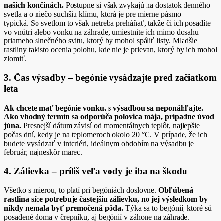
našich končinách.
Postupne si však zvykajú na dostatok denného
svetla a o niečo suchšiu klímu, ktorá je pre mierne pásmo
typická. So svetlom to však netreba preháňať, takže či ich posadíte
vo vnútri alebo vonku na záhrade, umiestnite ich mimo dosahu
priameho slnečného svitu, ktorý by mohol spáliť listy. Mladšie
rastliny takisto ocenia polohu, kde nie je prievan, ktorý by ich mohol
zlomiť.
3. Čas výsadby – begónie vysádzajte pred začiatkom
leta
Ak chcete mať begónie vonku, s výsadbou sa neponáhľajte.
Ako vhodný termín sa odporúča polovica mája, prípadne úvod
júna.
Presnejší dátum závisí od momentálnych teplôt, najlepšie
počas dní, kedy je na teplomeroch okolo 20 °C. V prípade, že ich
budete vysádzať v interiéri, ideálnym obdobím na výsadbu je
február, najneskôr marec.
4. Zálievka – príliš veľa vody je iba na škodu
Všetko s mierou, to platí pri begóniách doslovne.
Obľúbená
rastlina síce potrebuje častejšiu zálievku, no jej výsledkom by
nikdy nemala byť premočená pôda.
Týka sa to begónií, ktoré sú
posadené doma v črepníku, aj begónií v záhone na záhrade.