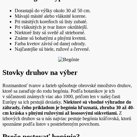
Dorastajú do výšky okolo 30 až 50 cm.
Mávajú mäsité alebo vláknité korene.
Pri mäsitých koreňoch sú listy zubaté.
Pri vláknitých je tvar listov okrúhlejší.
Niektoré listy sú svetlé až strieborné.
Známe sú bohatými a plnými kvetmi.
Farba kvetov závisí od danej odrody.
Najčastejšie sú biele, ružové a červené.
Stovky druhov na výber
Rozmanitosť tvarov a farieb spôsobuje obrovské množstvo druhov,
ktoré sa zaraďuje do rodu begónia. Podľa botanikov je ich
v súčasnosti známych viac ako 1000, pričom len v našej časti
Európy sa ich pestujú desiatky.
Niektoré sú vhodné výhradne do
záhrady, čoho príkladom je begónia hľuznatá, zhruba 30 až 40-
cm kráska s plnými ružovými až lososovými súkvetiami.
Z
izbových druhov sa u nás najviac pestuje begónia kráľovská, ktorú
spoznáme podľa listov s postriebreným povrchom.
Prečo pestovať begónie?