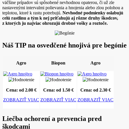
väčšine prípadov sú spôsobené nevhodnou opaterou, či už zle
nastavenými intervalmi polievania a hnojenia alebo zlou polohou a
teplotou, ktoré k rastu potrebujú.
Nevhodné podmienky oslabujú
celú rastlinu a tým k nej priťahujú aj rôzne druhy škodcov,
z ktorých ju najviac ohrozujú drobné vošky a roztoče.
Náš TIP na osvedčené hnojivá pre begónie
Agro
Biopon
Agro
Cena: od 2.00 €
Cena: od 1.50 €
Cena: od 2.30 €
ZOBRAZIŤ VIAC
ZOBRAZIŤ VIAC
ZOBRAZIŤ VIAC
Liečba ochorení a prevencia pred
škodcami