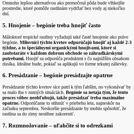
Omnoho lepšou alternatívou ako premočená pôda bude vlhkejšie
prostredie, ktoré pomôže rastlinám vydržať bez vody aj niekoľko
dní.
5. Hnojenie – begónie treba hnojiť často
Máloktoré tropické rastliny vyžadujú také časté hnojenie ako práve
begónie.
Milovníci týchto kvetov odporúčajú hnojiť aj každé 2-3
týždne, a to špeciálnymi organickými hnojivami, ktoré si
zaobstaráte v každom dobrom obchode so záhradkárskymi
potrebami.
Hnojiť sa odporúča produktmi s čo najnižším obsahom
dusíka. Ideálne bude, pokiaľ sa aplikujú vo forme tekutej zálievky.
6. Presádzanie – begónie presádzajte opatrne
Presádzanie týchto kvetov síce patrí k tým ľahším, no vykonávať by
sa malo iba v nutných situáciách.
Begónie sa netaja tým, že tento
proces vôbec neobľubujú, takže presádzať treba maximálne
opatrne.
Odporúčame to stihnúť v priebehu leta, najneskôr na
začiatku septembra. Neskoršie presádzanie by mohlo spôsobiť, že
rastlina sa do zimy nestihne zakoreniť.
7. Rozmnožovanie – uľahčite si to odrezkami