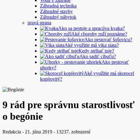
Voda v záhrade
Záhradná technika
Záhradné stavby
Záhradný nábytok
pravá strana
Ako sa pestuje a spracúva kvaka?
Aké choroby ruží poznáme?
Ako pestovať šošovicu?
Aké využitie má vika siata?
Kedy strihať tuje?
Ako sadiť cibuľu?
Ako pestovať
uhorky?
Aké využitie má skorocel
kopijovitý?
9 rád pre správnu starostlivosť
o begónie
Redakcia
-
21. júna 2019
-
13237. zobrazení