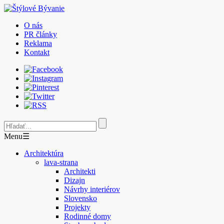
O nás
PR články
Reklama
Kontakt
Menu
☰
Architektúra
lava-strana
Architekti
Dizajn
Návrhy interiérov
Slovensko
Projekty
Rodinné domy