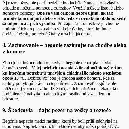
Aj rozmnožovanie patrí medzi jednoduchšie činnosti, obzvlášť v
prípade množenia pomocou odrezkov. Využiť môžete listové alebo
stonkové odrezky.
Obe sa vám celkom dobre ujmú, ak tak
urobíte koncom jari alebo v lete, teda v rovnakom období, kedy
sa odporúča aj ich výsadba.
Pri zapúšťaní odrezkov je vhodné
umiestniť ich do piesku alebo vlhkej rašeliny, ktorá im bude
dodávať všetky potrebné živiny urýchľujúce rast.
8. Zazimovanie – begónie zazimujte na chodbe alebo
v komore
Zima je jediným obdobím, kedy si begónie nepotrpia na viac
denného svetla.
V jej priebehu ocenia skôr odpočinkový režim,
ku ktorému potrebujú tmavšie a chladnejšie miesto s teplotou
okolo 15 °C.
Dobrou voľbou je chodba alebo komora, kde sa
teploty pohybujú práve na tejto úrovni. Zazimovať begónie ale
môžeme aj v zimnej záhrade. Stačí, ak ich položíme niekam, kde
budú tienené nábytkom alebo inými rastlinami v zasklenom
priestore.
9. Škodcovia – dajte pozor na vošky a roztoče
Begónie nepatria medzi rastliny, ktoré by boli príliš náchylné na
ochorenia. Napriek tomu ich niektoré neduhy môžu potrápiť. Vo