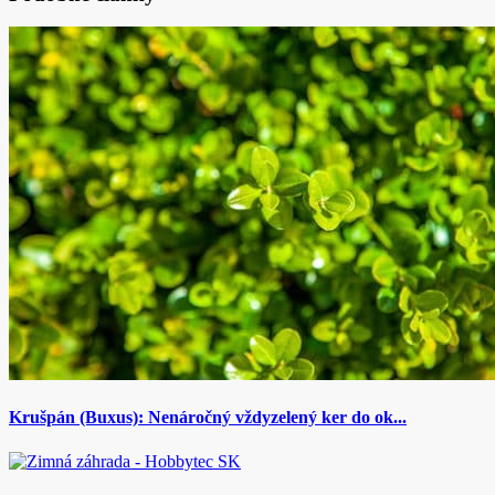
Krušpán (Buxus): Nenáročný vždyzelený ker do ok...