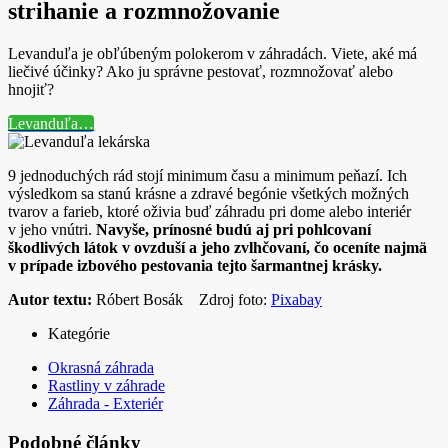
strihanie a rozmnožovanie
Levanduľa je obľúbeným polokerom v záhradách. Viete, aké má
liečivé účinky? Ako ju správne pestovať, rozmnožovať alebo
hnojiť?
Levanduľa…
9 jednoduchých rád stojí minimum času a minimum peňazí. Ich
výsledkom sa stanú krásne a zdravé begónie všetkých možných
tvarov a farieb, ktoré oživia buď záhradu pri dome alebo interiér
v jeho vnútri.
Navyše, prínosné budú aj pri pohlcovaní
škodlivých látok v ovzduší a jeho zvlhčovaní, čo oceníte najmä
v prípade izbového pestovania tejto šarmantnej krásky.
Autor textu:
Róbert Bosák Zdroj foto:
Pixabay
Kategórie
Okrasná záhrada
Rastliny v záhrade
Záhrada - Exteriér
Podobné články