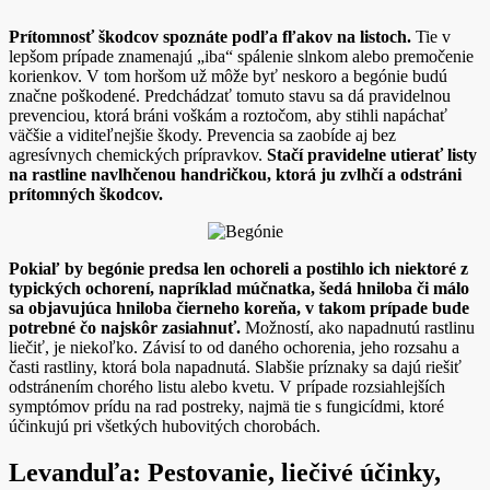
Prítomnosť škodcov spoznáte podľa fľakov na listoch.
Tie v
lepšom prípade znamenajú „iba“ spálenie slnkom alebo premočenie
korienkov. V tom horšom už môže byť neskoro a begónie budú
značne poškodené. Predchádzať tomuto stavu sa dá pravidelnou
prevenciou, ktorá bráni voškám a roztočom, aby stihli napáchať
väčšie a viditeľnejšie škody. Prevencia sa zaobíde aj bez
agresívnych chemických prípravkov.
Stačí pravidelne utierať listy
na rastline navlhčenou handričkou, ktorá ju zvlhčí a odstráni
prítomných škodcov.
Pokiaľ by begónie predsa len ochoreli a postihlo ich niektoré z
typických ochorení, napríklad múčnatka, šedá hniloba či málo
sa objavujúca hniloba čierneho koreňa, v takom prípade bude
potrebné čo najskôr zasiahnuť.
Možností, ako napadnutú rastlinu
liečiť, je niekoľko. Závisí to od daného ochorenia, jeho rozsahu a
časti rastliny, ktorá bola napadnutá. Slabšie príznaky sa dajú riešiť
odstránením chorého listu alebo kvetu. V prípade rozsiahlejších
symptómov prídu na rad postreky, najmä tie s fungicídmi, ktoré
účinkujú pri všetkých hubovitých chorobách.
Levanduľa: Pestovanie, liečivé účinky,