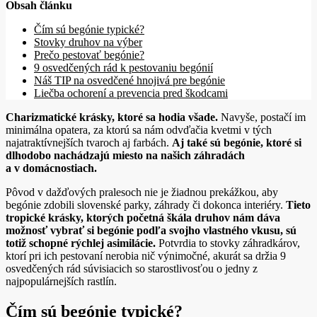
Obsah článku
Čím sú begónie typické?
Stovky druhov na výber
Prečo pestovať begónie?
9 osvedčených rád k pestovaniu begónií
Náš TIP na osvedčené hnojivá pre begónie
Liečba ochorení a prevencia pred škodcami
Charizmatické krásky, ktoré sa hodia všade.
Navyše, postačí im
minimálna opatera, za ktorú sa nám odvďačia kvetmi v tých
najatraktívnejších tvaroch aj farbách.
Aj také sú begónie, ktoré si
dlhodobo nachádzajú miesto na našich záhradách
a v domácnostiach.
Pôvod v dažďových pralesoch nie je žiadnou prekážkou, aby
begónie zdobili slovenské parky, záhrady či dokonca interiéry.
Tieto
tropické krásky, ktorých početná škála druhov nám dáva
možnosť vybrať si begónie podľa svojho vlastného vkusu, sú
totiž schopné rýchlej asimilácie.
Potvrdia to stovky záhradkárov,
ktorí pri ich pestovaní nerobia nič výnimočné, akurát sa držia 9
osvedčených rád súvisiacich so starostlivosťou o jedny z
najpopulárnejších rastlín.
Čím sú begónie typické?