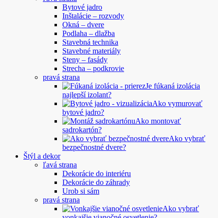
Bytové jadro
Inštalácie – rozvody
Okná – dvere
Podlaha – dlažba
Stavebná technika
Stavebné materiály
Steny – fasády
Strecha – podkrovie
pravá strana
Je fúkaná izolácia
najlepší izolant?
Ako vymurovať
bytové jadro?
Ako montovať
sadrokartón?
Ako vybrať
bezpečnostné dvere?
Štýl a dekor
ľavá strana
Dekorácie do interiéru
Dekorácie do záhrady
Urob si sám
pravá strana
Ako vybrať
vonkajšie vianočné osvetlenie?