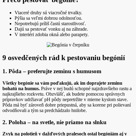
Viaceré druhy sú viacročné trvalky.
Pýšia sa veľmi dobrou odolnosťou.
Nepotrebujú príliš častú starostlivosť.
Dajú sa pestovať vonku aj na záhrade.
V interiéri zdobia okná alebo parapety.
9 osvedčených rád k pestovaniu begónií
1. Pôda – preferujte zeminu s humusom
Všetky begónie sa vám poďakujú, ak im doprajete zeminu
bohatú na humus.
Práve v nej budú schopné najzdravšieho rastu a
najkrajšieho rozkvetu. Obzvlášť, ak budete pomocou správnych
prípravkov udržiavať pH pôdy nepretržite v mierne kyslom stave.
Pôda má byť zároveň dobre priepustná, aby sa korene pri polievaní
odvodňovali a tým sa predchádzalo hnilobe.
2. Poloha – na svetle, nie priamo na slnku
Zvyk na polotieň v dažďových pralesoch ostal begóniám aj v