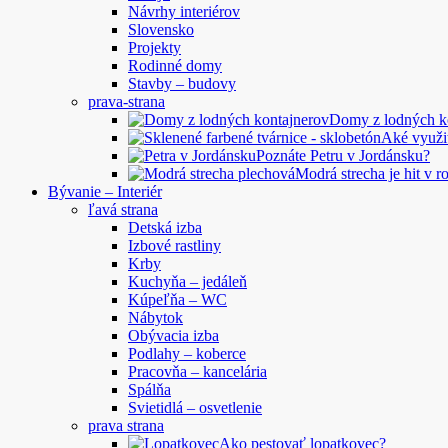
Návrhy interiérov
Slovensko
Projekty
Rodinné domy
Stavby – budovy
prava-strana
Domy z lodných 
Aké využi
Poznáte Petru v Jordánsku?
Modrá strecha je hit v 
Bývanie – Interiér
ľavá strana
Detská izba
Izbové rastliny
Krby
Kuchyňa – jedáleň
Kúpeľňa – WC
Nábytok
Obývacia izba
Podlahy – koberce
Pracovňa – kancelária
Spálňa
Svietidlá – osvetlenie
prava strana
Ako pestovať lopatkovec?