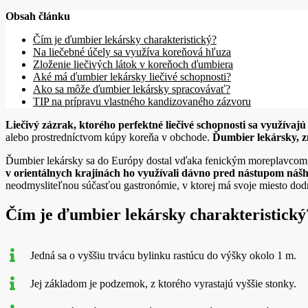
Obsah článku
Čím je ďumbier lekársky charakteristický?
Na liečebné účely sa využíva koreňová hľuza
Zloženie liečivých látok v koreňoch ďumbiera
Aké má ďumbier lekársky liečivé schopnosti?
Ako sa môže ďumbier lekársky spracovávať?
TIP na prípravu vlastného kandizovaného zázvoru
Liečivý zázrak, ktorého perfektné liečivé schopnosti sa využívaj
alebo prostredníctvom kúpy koreňa v obchode.
Ďumbier lekársky, z
Ďumbier lekársky sa do Európy dostal vďaka fenickým moreplavcom, 
v orientálnych krajinách ho využívali dávno pred nástupom nášh
neodmysliteľnou súčasťou gastronómie, v ktorej má svoje miesto dod
Čím je ďumbier lekársky charakteristický
Jedná sa o vyššiu trvácu bylinku rastúcu do výšky okolo 1 m.
Jej základom je podzemok, z ktorého vyrastajú vyššie stonky.