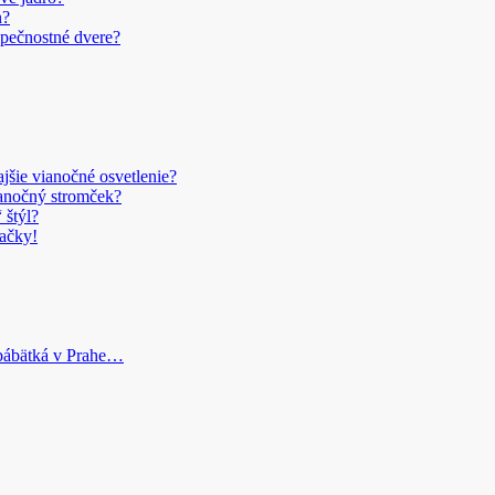
n?
pečnostné dvere?
šie vianočné osvetlenie?
anočný stromček?
 štýl?
ačky!
bábätká v Prahe…