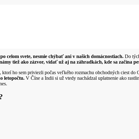
ú po celom svete, nesmie chýbať ani v našich domácnostiach.
Do tých
námy tiež ako zázvor, vídať už aj na záhradkách, kde sa začína p
ktorí ho sem priviezli počas veľkého rozmachu obchodných ciest do 
o letopočtu.
V Číne a Indii si už vtedy nachádzal uplatnenie ako rastlin
nes.
?