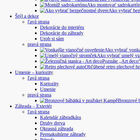
Ako montovať sadrokartó
Ako vybrať bez
Štýl a dekor
ľavá strana
Dekorácie do interiéru
Dekorácie do záhrady
Urob si sám
pravá strana
Ako vybrať vonkaj
Ako vybrať umelý vi
Poznáte „Art deco“
Obľúbené retro plechové hr
Umenie – kuriozity
ľavá strana
Kuriozity
Umenie
pravá strana
Bronzové 
Záhrada – Exteriér
ľavá strana
Kalendár záhradkára
Druhy dreva
Okrasná záhrada
Permakultúrne záhrady
Príroda