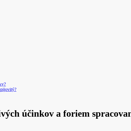
ky?
pijovitý?
ivých účinkov a foriem spracova