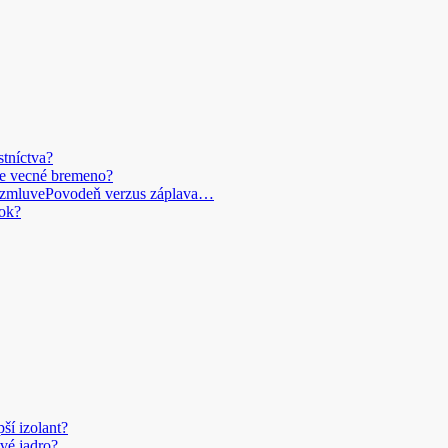
stníctva?
je vecné bremeno?
Povodeň verzus záplava…
ok?
pší izolant?
vé jadro?