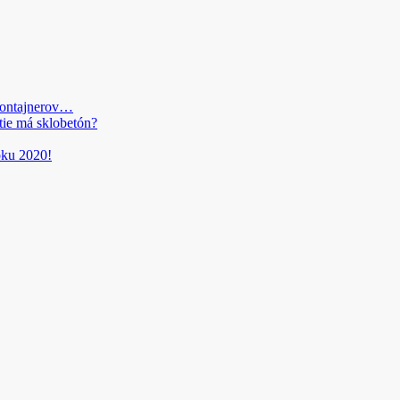
kontajnerov…
tie má sklobetón?
roku 2020!