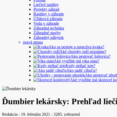
Liečivé rastliny
Projekty záhrad
Rastliny v záhrade
Úžitková záhrada
Voda v záhrade
Záhradná technika
Záhradné stavby
Záhradný nábytok
pravá strana
Ako sa pestuje a spracúva kvaka?
Aké choroby ruží poznáme?
Ako pestovať šošovicu?
Aké využitie má vika siata?
Kedy strihať tuje?
Ako sadiť cibuľu?
Ako pestovať uhor
Aké využitie má skorocel ko
Ďumbier lekársky: Prehľad lieč
Redakcia
-
19. februára 2021
-
3285. zobrazení