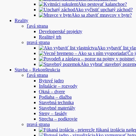
Ako pestovať kalanchoe?
Ako vyčistiť upchatý záchod?
Ako sa zbaviť mravcov v byte?
Reality
ľavá strana
Developerské projekty
Realitný trh
pravá strana
Ako vybaviť list vla
Čo 
Ako vybrať stavebný pozem
Stavba – Rekonštrukcia
ľavá strana
Bytové jadro
Inštalácie – rozvody
Okná – dvere
Podlaha – dlažba
Stavebná technika
Stavebné materiály
Steny – fasády
Strecha – podkrovie
pravá strana
Je fúkaná izolácia najle
Ako vymurovať byto