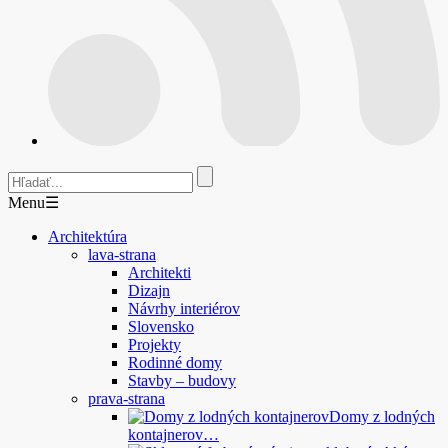
Menu
☰
Architektúra
lava-strana
Architekti
Dizajn
Návrhy interiérov
Slovensko
Projekty
Rodinné domy
Stavby – budovy
prava-strana
Domy z lodných
kontajnerov…