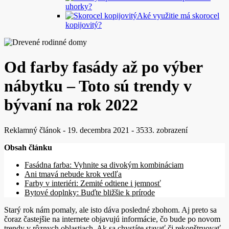
uhorky?
Aké využitie má skorocel
kopijovitý?
Od farby fasády až po výber
nábytku – Toto sú trendy v
bývaní na rok 2022
Reklamný článok
-
19. decembra 2021
-
3533. zobrazení
Obsah článku
Fasádna farba: Vyhnite sa divokým kombináciam
Ani tmavá nebude krok vedľa
Farby v interiéri: Zemité odtiene i jemnosť
Bytové doplnky: Buďte bližšie k prírode
Starý rok nám pomaly, ale isto dáva posledné zbohom. Aj preto sa
čoraz častejšie na internete objavujú informácie, čo bude po novom
trendy v rôznych oblastiach. Ak sa chystáte stavať či rekonštruovať