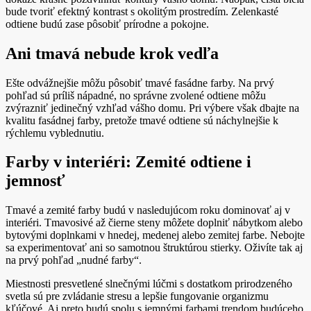
bude tvoriť efektný kontrast s okolitým prostredím. Zelenkasté
odtiene budú zase pôsobiť prírodne a pokojne.
Ani tmavá nebude krok vedľa
Ešte odvážnejšie môžu pôsobiť tmavé fasádne farby. Na prvý
pohľad sú príliš nápadné, no správne zvolené odtiene môžu
zvýrazniť jedinečný vzhľad vášho domu. Pri výbere však dbajte na
kvalitu fasádnej farby, pretože tmavé odtiene sú náchylnejšie k
rýchlemu vyblednutiu.
Farby v interiéri: Zemité odtiene i
jemnosť
Tmavé a zemité farby budú v nasledujúcom roku dominovať aj v
interiéri. Tmavosivé až čierne steny môžete doplniť nábytkom alebo
bytovými doplnkami v hnedej, medenej alebo zemitej farbe. Nebojte
sa experimentovať ani so samotnou štruktúrou stierky. Oživíte tak aj
na prvý pohľad „nudné farby“.
Miestnosti presvetlené slnečnými lúčmi s dostatkom prirodzeného
svetla sú pre zvládanie stresu a lepšie fungovanie organizmu
kľúčové. Aj preto budú spolu s jemnými farbami trendom budúceho