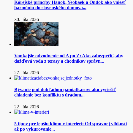
Kórejské princípy Hanok, Yeobaek a Ondol: ako vniesť
harmóniu do slovenského domova...
30. júla 2026
Vonkajšie odvodnenie od A po Z: Ako zabezpečiť, aby
dažďová voda z terasy a chodníkov správn...
27. júla 2026
Bývanie pod dohľadom pamiatkarov: ako vyriešiť
chladenie bez konfliktu s úradom...
22. júla 2026
5 tipov pre lepšiu klímu v interiéri: Od správnej vlhkosti
až po vykurovanie...