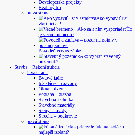
Developerské projekty
Realitný trh
pravá strana
Ako vybaviť list
vlastníctva?
Čo
je vecné bremeno?
Povodeň verzus záplava…
Ako vybrať stavebný
pozemok?
Stavba – Rekonštrukcia
ľavá strana
Bytové jadro
Inštalácie – rozvody
Okná – dvere
Podlaha – dlažba
Stavebná technika
Stavebné materiály
Steny – fasády
Strecha – podkrovie
pravá strana
Je fúkaná izolácia
najlepší izolant?