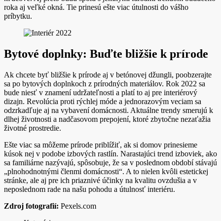
roka aj veľké okná. Tie prinesú ešte viac útulnosti do vášho
príbytku.
Bytové doplnky: Buďte bližšie k prírode
Ak chcete byť bližšie k prírode aj v betónovej džungli, poobzerajte
sa po bytových doplnkoch z prírodných materiálov. Rok 2022 sa
bude niesť v znamení udržateľnosti a platí to aj pre interiérový
dizajn. Revolúcia proti rýchlej móde a jednorazovým veciam sa
odzrkadľuje aj na vybavení domácnosti. Aktuálne trendy smerujú k
dlhej životnosti a nadčasovom prepojení, ktoré zbytočne nezaťažia
životné prostredie.
Ešte viac sa môžeme prírode priblížiť, ak si domov prinesieme
kúsok nej v podobe izbových rastlín. Narastajúci trend izboviek, ako
sa familiárne nazývajú, spôsobuje, že sa v poslednom období stávajú
„plnohodnotnými členmi domácnosti“. A to nielen kvôli estetickej
stránke, ale aj pre ich priaznivé účinky na kvalitu ovzdušia a v
neposlednom rade na našu pohodu a útulnosť interiéru.
Zdroj fotografií:
Pexels.com