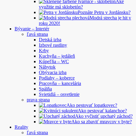
Aké
využitie má sklobetón?
Poznáte Petru v Jordánsku?
Modrá strecha je hit v
roku 2020!
Bývanie – Interiér
ľavá strana
Detská izba
Izbové rastliny
Krby
Kuchyňa – jedáleň
Kúpeľňa – WC
Nábytok
Obývacia izba
Podlahy – koberce
Pracovňa – kancelária
Spálňa
Svietidlá – osvetlenie
prava strana
Ako pestovať lopatkovec?
Ako pestovať kalanchoe?
Ako vyčistiť upchatý záchod?
Ako sa zbaviť mravcov v byte?
Reality
ľavá strana