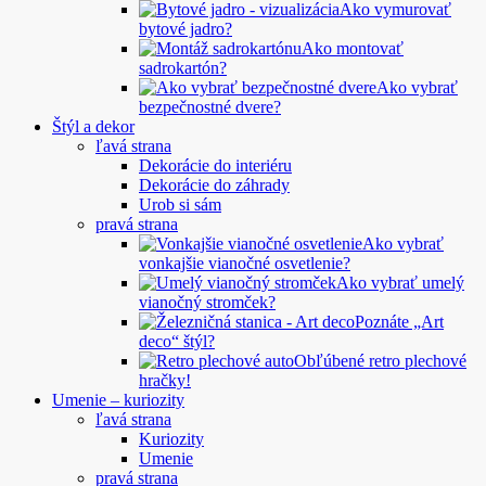
Ako vymurovať
bytové jadro?
Ako montovať
sadrokartón?
Ako vybrať
bezpečnostné dvere?
Štýl a dekor
ľavá strana
Dekorácie do interiéru
Dekorácie do záhrady
Urob si sám
pravá strana
Ako vybrať
vonkajšie vianočné osvetlenie?
Ako vybrať umelý
vianočný stromček?
Poznáte „Art
deco“ štýl?
Obľúbené retro plechové
hračky!
Umenie – kuriozity
ľavá strana
Kuriozity
Umenie
pravá strana