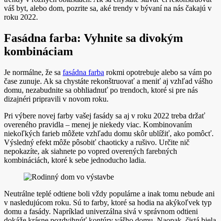
váš byt, alebo dom, pozrite sa, aké trendy v bývaní na nás čakajú v
roku 2022.
Fasádna farba: Vyhnite sa divokým
kombináciam
Je normálne, že sa
fasádna farba
rokmi opotrebuje alebo sa vám po
čase zunuje. Ak sa chystáte rekonštruovať a meniť aj vzhľad vášho
domu, nezabudnite sa obhliadnuť po trendoch, ktoré si pre nás
dizajnéri pripravili v novom roku.
Pri výbere novej farby vašej fasády sa aj v roku 2022 treba držať
overeného pravidla – menej je niekedy viac. Kombinovaním
niekoľkých farieb môžete vzhľadu domu skôr ublížiť, ako pomôcť.
Výsledný efekt môže pôsobiť chaoticky a rušivo. Určite nič
nepokazíte, ak siahnete po vopred overených farebných
kombináciách, ktoré k sebe jednoducho ladia.
Neutrálne teplé odtiene boli vždy populárne a inak tomu nebude ani
v nasledujúcom roku. Sú to farby, ktoré sa hodia na akýkoľvek typ
domu a fasády. Napríklad univerzálna sivá v správnom odtieni
dokáže krásne pozdvihnúť kontúry vášho domu. Naopak, čistá biela