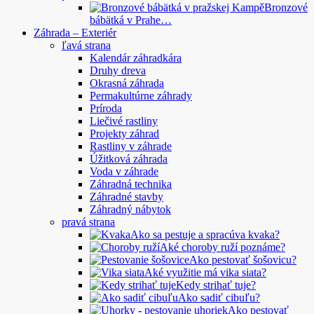
Bronzové
bábätká v Prahe…
Záhrada – Exteriér
ľavá strana
Kalendár záhradkára
Druhy dreva
Okrasná záhrada
Permakultúrne záhrady
Príroda
Liečivé rastliny
Projekty záhrad
Rastliny v záhrade
Úžitková záhrada
Voda v záhrade
Záhradná technika
Záhradné stavby
Záhradný nábytok
pravá strana
Ako sa pestuje a spracúva kvaka?
Aké choroby ruží poznáme?
Ako pestovať šošovicu?
Aké využitie má vika siata?
Kedy strihať tuje?
Ako sadiť cibuľu?
Ako pestovať