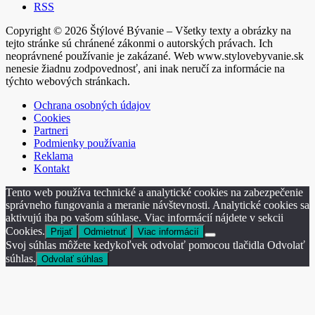
RSS
Copyright © 2026 Štýlové Bývanie – Všetky texty a obrázky na
tejto stránke sú chránené zákonmi o autorských právach. Ich
neoprávnené používanie je zakázané. Web www.stylovebyvanie.sk
nenesie žiadnu zodpovednosť, ani inak neručí za informácie na
týchto webových stránkach.
Ochrana osobných údajov
Cookies
Partneri
Podmienky používania
Reklama
Kontakt
Tento web používa technické a analytické cookies na zabezpečenie
správneho fungovania a meranie návštevnosti. Analytické cookies sa
aktivujú iba po vašom súhlase. Viac informácií nájdete v sekcii
Cookies.
Prijať
Odmietnuť
Viac informácií
Svoj súhlas môžete kedykoľvek odvolať pomocou tlačidla Odvolať
súhlas.
Odvolať súhlas