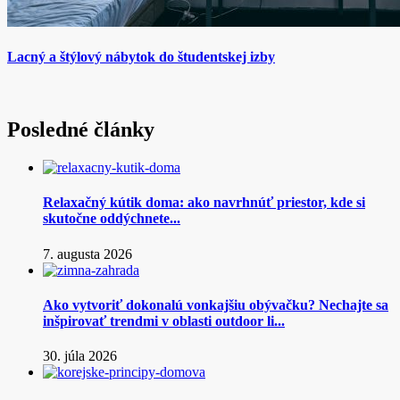
Lacný a štýlový nábytok do študentskej izby
Posledné články
Relaxačný kútik doma: ako navrhnúť priestor, kde si
skutočne oddýchnete...
7. augusta 2026
Ako vytvoriť dokonalú vonkajšiu obývačku? Nechajte sa
inšpirovať trendmi v oblasti outdoor li...
30. júla 2026