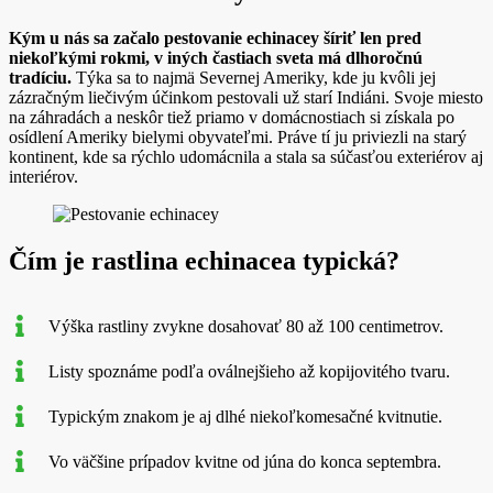
Kým u nás sa začalo pestovanie echinacey šíriť len pred
niekoľkými rokmi, v iných častiach sveta má dlhoročnú
tradíciu.
Týka sa to najmä Severnej Ameriky, kde ju kvôli jej
zázračným liečivým účinkom pestovali už starí Indiáni. Svoje miesto
na záhradách a neskôr tiež priamo v domácnostiach si získala po
osídlení Ameriky bielymi obyvateľmi. Práve tí ju priviezli na starý
kontinent, kde sa rýchlo udomácnila a stala sa súčasťou exteriérov aj
interiérov.
Čím je rastlina echinacea typická?
Výška rastliny zvykne dosahovať 80 až 100 centimetrov.
Listy spoznáme podľa oválnejšieho až kopijovitého tvaru.
Typickým znakom je aj dlhé niekoľkomesačné kvitnutie.
Vo väčšine prípadov kvitne od júna do konca septembra.