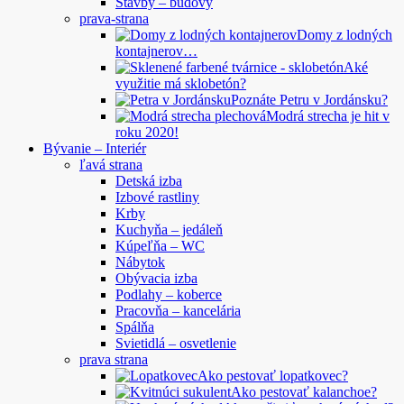
Stavby – budovy
prava-strana
Domy z lodných
kontajnerov…
Aké
využitie má sklobetón?
Poznáte Petru v Jordánsku?
Modrá strecha je hit v
roku 2020!
Bývanie – Interiér
ľavá strana
Detská izba
Izbové rastliny
Krby
Kuchyňa – jedáleň
Kúpeľňa – WC
Nábytok
Obývacia izba
Podlahy – koberce
Pracovňa – kancelária
Spálňa
Svietidlá – osvetlenie
prava strana
Ako pestovať lopatkovec?
Ako pestovať kalanchoe?