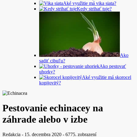
Aké využitie má vika siata?
Kedy strihať tuje?
Ako
sadiť cibuľu?
Ako pestovať
uhorky?
Aké využitie má skorocel
kopijovitý?
Pestovanie echinacey na
záhrade alebo v izbe
Redakcia
-
15. decembra 2020
-
6775. zobrazení