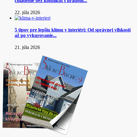
chladenie bez konfliktu s úradom...
22. júla 2026
5 tipov pre lepšiu klímu v interiéri: Od správnej vlhkosti
až po vykurovanie...
21. júla 2026