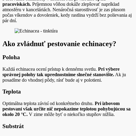
pracoviskách.
Príjemnou vôňou dokáže zlepšovať napríklad
atmosféru v kanceláriách. Nenáročná starostlivosť je zas plusom
počas víkendov a dovoleniek, kedy rastlina vydrží bez polievania aj
pár dní.
Ako zvládnuť pestovanie echinacey?
Poloha
Každá echinacea ocení prístup k dennému svetlu.
Pri výbere
správnej polohy tak uprednostnime slnečné stanovište.
Ak ju
posadíme do vhodnej pôdy, rásť bude aj v polotieni.
Teplota
Optimálna teplota závisí od konkrétneho druhu.
Pri izbovom
pestovaní však určite nič nepokazíme teplotou pohybujúcou sa
okolo 20 °C.
V zime môže byť o niekoľko stupňov nižšia.
Substrát