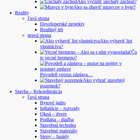
Ako vyčistiť upchatý záchod?
Ako sa zbaviť mravcov v byte?
Reality
ľavá strana
Developerské projekty
Realitný trh
pravá strana
Ako vybaviť list
vlastníctva?
Čo
je vecné bremeno?
Povodeň verzus záplava…
Ako vybrať stavebný
pozemok?
Stavba – Rekonštrukcia
ľavá strana
Bytové jadro
Inštalácie – rozvody
Okná – dvere
Podlaha – dlažba
Stavebná technika
Stavebné materiály
Steny – fasády