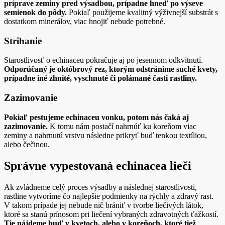
príprave zeminy pred výsadbou, prípadne hneď po výseve
semienok do pôdy.
Pokiaľ použijeme kvalitný výživnejší substrát s
dostatkom minerálov, viac hnojiť nebude potrebné.
Strihanie
Starostlivosť o echinaceu pokračuje aj po jesennom odkvitnutí.
Odporúčaný je októbrový rez, ktorým odstránime suché kvety,
prípadne iné zhnité, vyschnuté či polámané časti rastliny.
Zazimovanie
Pokiaľ pestujeme echinaceu vonku, potom nás čaká aj
zazimovanie.
K tomu nám postačí nahrnúť ku koreňom viac
zeminy a nahrnutú vrstvu následne prikryť buď tenkou textíliou,
alebo čečinou.
Správne vypestovaná echinacea lieči
Ak zvládneme celý proces výsadby a následnej starostlivosti,
rastline vytvoríme čo najlepšie podmienky na rýchly a zdravý rast.
V takom prípade jej nebude nič brániť v tvorbe liečivých látok,
ktoré sa stanú prínosom pri liečení vybraných zdravotných ťažkostí.
Tie nájdeme buď v kvetoch, alebo v koreňoch, ktoré tiež