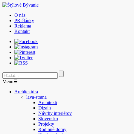
O nás
PR články
Reklama
Kontakt
Menu
☰
Architektúra
lava-strana
Architekti
Dizajn
Návrhy interiérov
Slovensko
Projekty
Rodinné domy