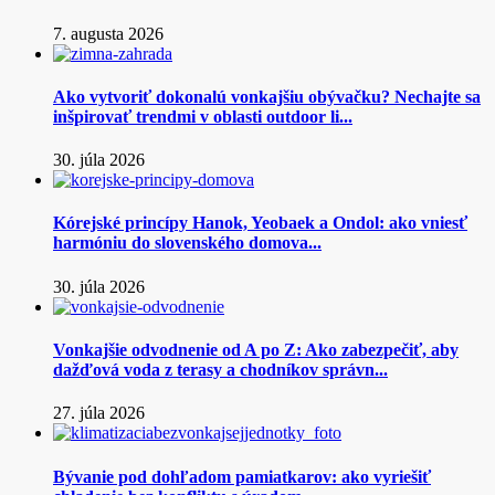
7. augusta 2026
Ako vytvoriť dokonalú vonkajšiu obývačku? Nechajte sa
inšpirovať trendmi v oblasti outdoor li...
30. júla 2026
Kórejské princípy Hanok, Yeobaek a Ondol: ako vniesť
harmóniu do slovenského domova...
30. júla 2026
Vonkajšie odvodnenie od A po Z: Ako zabezpečiť, aby
dažďová voda z terasy a chodníkov správn...
27. júla 2026
Bývanie pod dohľadom pamiatkarov: ako vyriešiť