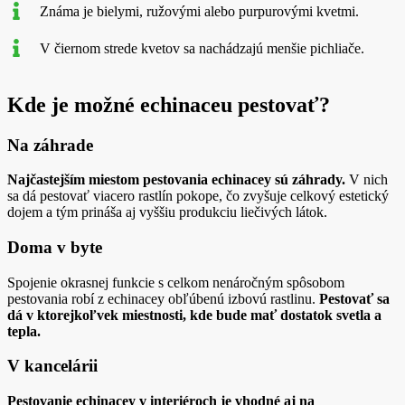
Známa je bielymi, ružovými alebo purpurovými kvetmi.
V čiernom strede kvetov sa nachádzajú menšie pichliače.
Kde je možné echinaceu pestovať?
Na záhrade
Najčastejším miestom pestovania echinacey sú záhrady.
V nich
sa dá pestovať viacero rastlín pokope, čo zvyšuje celkový estetický
dojem a tým prináša aj vyššiu produkciu liečivých látok.
Doma v byte
Spojenie okrasnej funkcie s celkom nenáročným spôsobom
pestovania robí z echinacey obľúbenú izbovú rastlinu.
Pestovať sa
dá v ktorejkoľvek miestnosti, kde bude mať dostatok svetla a
tepla.
V kancelárii
Pestovanie echinacey v interiéroch je vhodné aj na