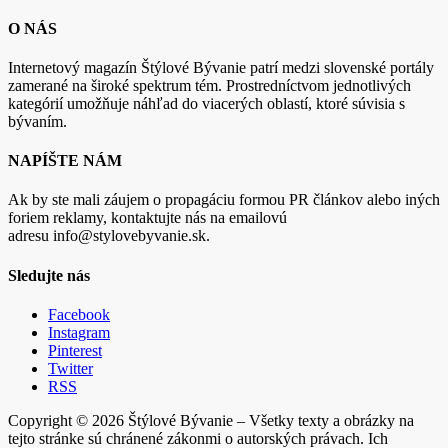
O NÁS
Internetový magazín Štýlové Bývanie patrí medzi slovenské portály
zamerané na široké spektrum tém. Prostredníctvom jednotlivých
kategórií umožňuje náhľad do viacerých oblastí, ktoré súvisia s
bývaním.
NAPÍŠTE NÁM
Ak by ste mali záujem o propagáciu formou PR článkov alebo iných
foriem reklamy, kontaktujte nás na emailovú
adresu info@stylovebyvanie.sk.
Sledujte nás
Facebook
Instagram
Pinterest
Twitter
RSS
Copyright © 2026 Štýlové Bývanie – Všetky texty a obrázky na
tejto stránke sú chránené zákonmi o autorských právach. Ich