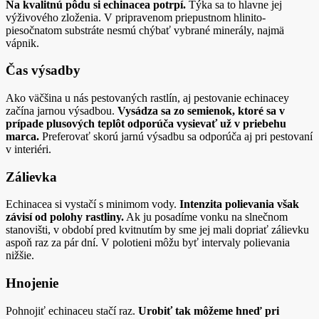
Na kvalitnú pôdu si echinacea potrpí.
Týka sa to hlavne jej
výživového zloženia. V pripravenom priepustnom hlinito-
piesočnatom substráte nesmú chýbať vybrané minerály, najmä
vápnik.
Čas výsadby
Ako väčšina u nás pestovaných rastlín, aj pestovanie echinacey
začína jarnou výsadbou.
Vysádza sa zo semienok, ktoré sa v
prípade plusových teplôt odporúča vysievať už v priebehu
marca.
Preferovať skorú jarnú výsadbu sa odporúča aj pri pestovaní
v interiéri.
Zálievka
Echinacea si vystačí s minimom vody.
Intenzita polievania však
závisí od polohy rastliny.
Ak ju posadíme vonku na slnečnom
stanovišti, v období pred kvitnutím by sme jej mali dopriať zálievku
aspoň raz za pár dní. V polotieni môžu byť intervaly polievania
nižšie.
Hnojenie
Pohnojiť echinaceu stačí raz.
Urobiť tak môžeme hneď pri