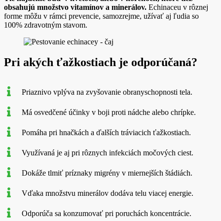
obsahujú množstvo vitamínov a minerálov.
Echinaceu v rôznej
forme môžu v rámci prevencie, samozrejme, užívať aj ľudia so
100% zdravotným stavom.
Pri akých ťažkostiach je odporúčaná?
Priaznivo vplýva na zvyšovanie obranyschopnosti tela.
Má osvedčené účinky v boji proti nádche alebo chrípke.
Pomáha pri hnačkách a ďalších tráviacich ťažkostiach.
Využívaná je aj pri rôznych infekciách močových ciest.
Dokáže tlmiť príznaky migrény v miernejších štádiách.
Vďaka množstvu minerálov dodáva telu viacej energie.
Odporúča sa konzumovať pri poruchách koncentrácie.