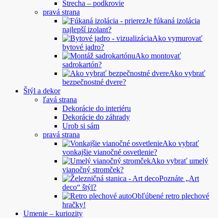
Strecha – podkrovie
pravá strana
Je fúkaná izolácia
najlepší izolant?
Ako vymurovať
bytové jadro?
Ako montovať
sadrokartón?
Ako vybrať
bezpečnostné dvere?
Štýl a dekor
ľavá strana
Dekorácie do interiéru
Dekorácie do záhrady
Urob si sám
pravá strana
Ako vybrať
vonkajšie vianočné osvetlenie?
Ako vybrať umelý
vianočný stromček?
Poznáte „Art
deco“ štýl?
Obľúbené retro plechové
hračky!
Umenie – kuriozity