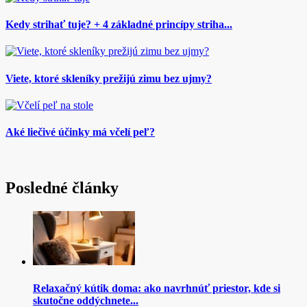
Kedy strihať tuje? + 4 základné princípy striha...
Viete, ktoré skleníky prežijú zimu bez ujmy?
Aké liečivé účinky má včelí peľ?
Posledné články
Relaxačný kútik doma: ako navrhnúť priestor, kde si
skutočne oddýchnete...