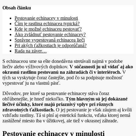
Obsah článku
Pestovanie echinacey v minulosti
Čím je rastlina echinacea typická?
Kde je možné echinaceu pestovať?
Ako zvládnuť pestovanie echinacey?
Správne vypestovaná echinacea lieči
Pri akých ťažkostiach je odporúčaná?
Rada na záver…
S echinaceou sme sa ešte donedávna stretávali najmä v podobe
liečiv alebo výživových doplnkov.
V súčasnosti ju už vídať aj ako
okrasnú rastlinu pestovanú na záhradách či v interiéroch.
V
tých sa vyskytuje čoraz častejšie, pod čo sa podpisuje možnosť
vypestovať ju na vlastnú päsť.
Dôvodov, pre ktoré sa pestovanie echinacey stáva čoraz
obľúbenejšie, je hneď niekoľko.
Tým hlavným sú jej dokázané
liečivé účinky, ktoré majú priaznivý vplyv pri rôznych
zdravotných ťažkostiach.
O jej pestovanie je však záujem aj kvôli
vzhľadu rastliny. Tá si plní aj estetickú funkciu, vďaka ktorej nemá
zaslúžené miesto iba v úžitkovej, ale tiež v okrasnej záhrade.
Pestovanie echinacey v minulosti