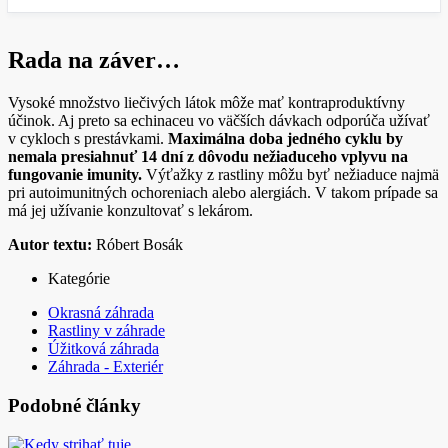
Rada na záver…
Vysoké množstvo liečivých látok môže mať kontraproduktívny
účinok. Aj preto sa echinaceu vo väčších dávkach odporúča užívať
v cykloch s prestávkami.
Maximálna doba jedného cyklu by
nemala presiahnuť 14 dní z dôvodu nežiaduceho vplyvu na
fungovanie imunity.
Výťažky z rastliny môžu byť nežiaduce najmä
pri autoimunitných ochoreniach alebo alergiách. V takom prípade sa
má jej užívanie konzultovať s lekárom.
Autor textu:
Róbert Bosák
Kategórie
Okrasná záhrada
Rastliny v záhrade
Úžitková záhrada
Záhrada - Exteriér
Podobné články