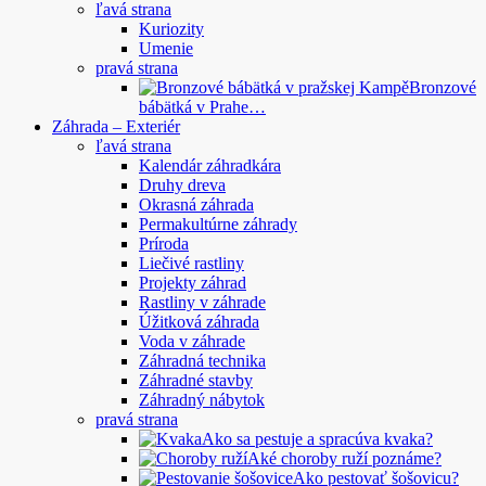
ľavá strana
Kuriozity
Umenie
pravá strana
Bronzové
bábätká v Prahe…
Záhrada – Exteriér
ľavá strana
Kalendár záhradkára
Druhy dreva
Okrasná záhrada
Permakultúrne záhrady
Príroda
Liečivé rastliny
Projekty záhrad
Rastliny v záhrade
Úžitková záhrada
Voda v záhrade
Záhradná technika
Záhradné stavby
Záhradný nábytok
pravá strana
Ako sa pestuje a spracúva kvaka?
Aké choroby ruží poznáme?
Ako pestovať šošovicu?