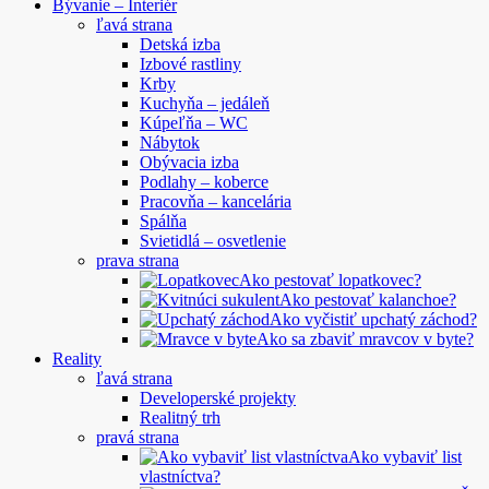
Bývanie – Interiér
ľavá strana
Detská izba
Izbové rastliny
Krby
Kuchyňa – jedáleň
Kúpeľňa – WC
Nábytok
Obývacia izba
Podlahy – koberce
Pracovňa – kancelária
Spálňa
Svietidlá – osvetlenie
prava strana
Ako pestovať lopatkovec?
Ako pestovať kalanchoe?
Ako vyčistiť upchatý záchod?
Ako sa zbaviť mravcov v byte?
Reality
ľavá strana
Developerské projekty
Realitný trh
pravá strana
Ako vybaviť list
vlastníctva?