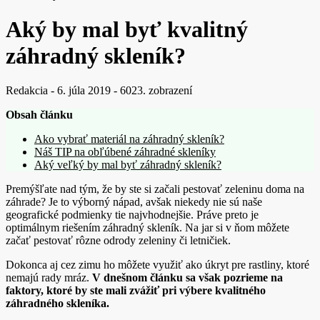
Aký by mal byť kvalitný
záhradný skleník?
Redakcia
-
6. júla 2019
-
6023. zobrazení
Obsah článku
Ako vybrať materiál na záhradný skleník?
Náš TIP na obľúbené záhradné skleníky
Aký veľký by mal byť záhradný skleník?
Premýšľate nad tým, že by ste si začali pestovať zeleninu doma na
záhrade? Je to výborný nápad, avšak niekedy nie sú naše
geografické podmienky tie najvhodnejšie. Práve preto je
optimálnym riešením záhradný skleník. Na jar si v ňom môžete
začať pestovať rôzne odrody zeleniny či letničiek.
Dokonca aj cez zimu ho môžete využiť ako úkryt pre rastliny, ktoré
nemajú rady mráz.
V dnešnom článku sa však pozrieme na
faktory, ktoré by ste mali zvážiť pri výbere kvalitného
záhradného skleníka.