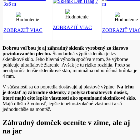
ZOBRAZIŤ VIAC
ZOBRAZIŤ VIAC
ZOBRAZIŤ VIA
Dobrou voľbou je aj záhradný skleník vyrobený zo žiarovo
pozinkovaného plechu.
Štandardná výplň skleníka je tzv.
skleníkové sklo. Jeho hlavná výhoda spočíva v tom, že výborne
pohlcuje ultrafialové žiarenie. Avšak je tu riziko rozbitia. Preto sa
neodporúča tenšie skleníkové sklo, minimálna odporúčaná hrúbka je
4 mm.
V súčasnosti sa do popredia dostávajú aj plastové výplne.
Na trhu
je dostať aj záhradné skleníky z polykarbonátových dosiek,
ktoré majú ešte lepšie vlastnosti ako spomínané skelníkové sklo.
Majú dlhšiu životnosť, lepšie tepelno-izolačné vlastnosti a sú
jednoduchšie na montáž.
Záhradný domček oceníte v zime, ale aj
na jar