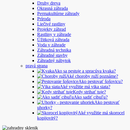
Druhy dreva
Okrasná záhrada
Permakultúrne záhrady
Príroda
Liečivé rastliny
Projekty záhrad
Rastliny v záhrade
Úžitková záhrada
Voda v záhrade
Záhradná technika
Záhradné stavby
Záhradný nábytok
pravá strana
Ako sa pestuje a spracúva kvaka?
Aké choroby ruží poznáme?
Ako pestovať šošovicu?
Aké využitie má vika siata?
Kedy strihať tuje?
Ako sadiť cibuľu?
Ako pestovať
uhorky?
Aké využitie má skorocel
kopijovitý?