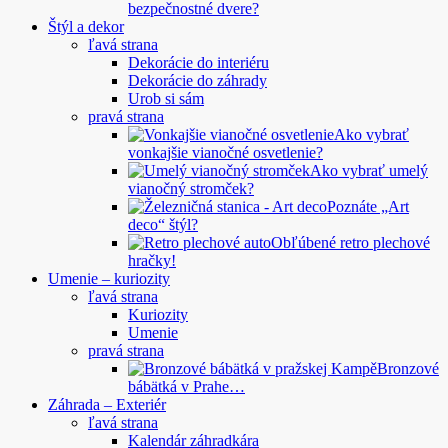
bezpečnostné dvere?
Štýl a dekor
ľavá strana
Dekorácie do interiéru
Dekorácie do záhrady
Urob si sám
pravá strana
Ako vybrať
vonkajšie vianočné osvetlenie?
Ako vybrať umelý
vianočný stromček?
Poznáte „Art
deco“ štýl?
Obľúbené retro plechové
hračky!
Umenie – kuriozity
ľavá strana
Kuriozity
Umenie
pravá strana
Bronzové
bábätká v Prahe…
Záhrada – Exteriér
ľavá strana
Kalendár záhradkára