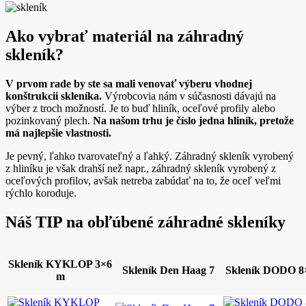
Ako vybrať materiál na záhradný
skleník?
V prvom rade by ste sa mali venovať výberu vhodnej
konštrukcii skleníka.
Výrobcovia nám v súčasnosti dávajú na
výber z troch možností. Je to buď hliník, oceľové profily alebo
pozinkovaný plech.
Na našom trhu je číslo jedna hliník, pretože
má najlepšie vlastnosti.
Je pevný, ľahko tvarovateľný a ľahký. Záhradný skleník vyrobený
z hliníku je však drahší než napr., záhradný skleník vyrobený z
oceľových profilov, avšak netreba zabúdať na to, že oceľ veľmi
rýchlo koroduje.
Náš TIP na obľúbené záhradné skleníky
Skleník KYKLOP 3×6
Skleník Den Haag 7
Skleník DODO 8
m