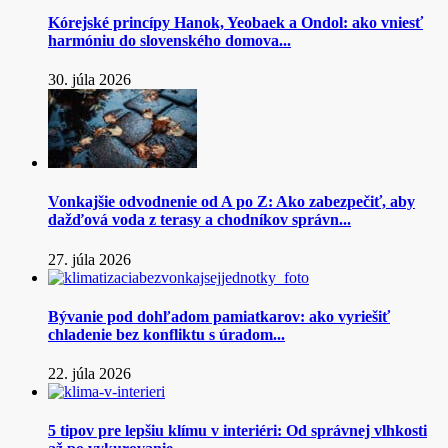
Kórejské princípy Hanok, Yeobaek a Ondol: ako vniesť
harmóniu do slovenského domova...
30. júla 2026
Vonkajšie odvodnenie od A po Z: Ako zabezpečiť, aby
dažďová voda z terasy a chodníkov správn...
27. júla 2026
Bývanie pod dohľadom pamiatkarov: ako vyriešiť
chladenie bez konfliktu s úradom...
22. júla 2026
5 tipov pre lepšiu klímu v interiéri: Od správnej vlhkosti