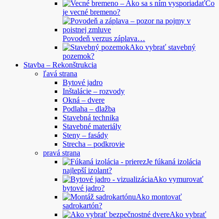
Čo
je vecné bremeno?
Povodeň verzus záplava…
Ako vybrať stavebný
pozemok?
Stavba – Rekonštrukcia
ľavá strana
Bytové jadro
Inštalácie – rozvody
Okná – dvere
Podlaha – dlažba
Stavebná technika
Stavebné materiály
Steny – fasády
Strecha – podkrovie
pravá strana
Je fúkaná izolácia
najlepší izolant?
Ako vymurovať
bytové jadro?
Ako montovať
sadrokartón?
Ako vybrať