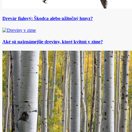
Drevár fialový: Škodca alebo užitočný hmyz?
Aké sú najznámejšie dreviny, ktoré kvitnú v zime?