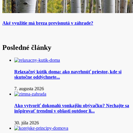
Aké využitie má breza previsnutá v záhrade?
Posledné články
Relaxačný kútik doma: ako navrhnúť priestor, kde si
skutočne oddýchnete...
7. augusta 2026
Ako vytvoriť dokonalú vonkajšiu obývačku? Nechajte sa
inšpirovať trendmi v oblasti outdoor li...
30. júla 2026