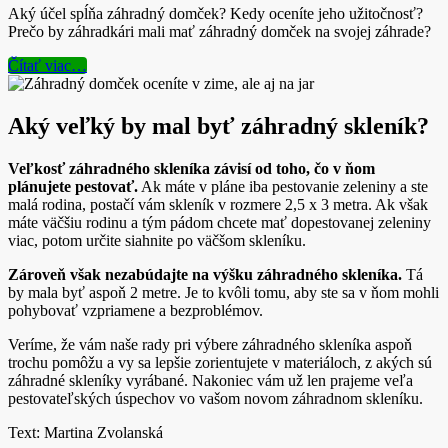
Aký účel spĺňa záhradný domček? Kedy oceníte jeho užitočnosť?
Prečo by záhradkári mali mať záhradný domček na svojej záhrade?
Čítať viac…
Aký veľký by mal byť záhradný skleník?
Veľkosť záhradného skleníka závisí od toho, čo v ňom
plánujete pestovať.
Ak máte v pláne iba pestovanie zeleniny a ste
malá rodina, postačí vám skleník v rozmere 2,5 x 3 metra. Ak však
máte väčšiu rodinu a tým pádom chcete mať dopestovanej zeleniny
viac, potom určite siahnite po väčšom skleníku.
Zároveň však nezabúdajte na výšku záhradného skleníka.
Tá
by mala byť aspoň 2 metre. Je to kvôli tomu, aby ste sa v ňom mohli
pohybovať vzpriamene a bezproblémov.
Veríme, že vám naše rady pri výbere záhradného skleníka aspoň
trochu pomôžu a vy sa lepšie zorientujete v materiáloch, z akých sú
záhradné skleníky vyrábané. Nakoniec vám už len prajeme veľa
pestovateľských úspechov vo vašom novom záhradnom skleníku.
Text: Martina Zvolanská