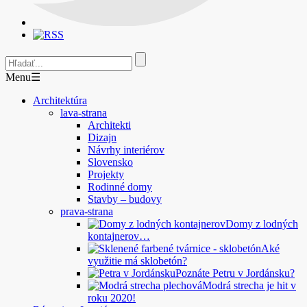
Menu
☰
Architektúra
lava-strana
Architekti
Dizajn
Návrhy interiérov
Slovensko
Projekty
Rodinné domy
Stavby – budovy
prava-strana
Domy z lodných
kontajnerov…
Aké
využitie má sklobetón?
Poznáte Petru v Jordánsku?
Modrá strecha je hit v
roku 2020!