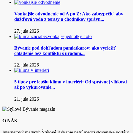
Vonkajšie odvodnenie od A po Z: Ako zabezpečiť, aby
dažďová voda z terasy a chodníkov správn...
27. júla 2026
Bývanie pod dohľadom pamiatkarov: ako vyriešiť
chladenie bez konfliktu s úradom...
22. júla 2026
5 tipov pre lepšiu klímu v interiéri: Od správnej vlhkosti
až po vykurovanie...
21. júla 2026
O NÁS
Internetový magazín Štýlové Bývanie patrí medzi slovenské portály