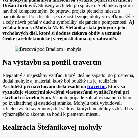
Dušan Jurkovič.
Skúsený architekt po správe o Štefánikovej smrti
navrhol kompetentným, že pripraví projekt pietneho miesta s
pamätníkom. Po ich súhlase sa zhostil svojej úlohy vo veľkom štýle
a celý návrh poňal v duchu symboliky, elegancie a pompéznosti.
Aj
vďaka tomu sa Mohyla M. R. Štefánika stala jedným z jeho
vrcholových diel, ktoré si dodnes získava obdiv a uznanie
širokej architektonickej verejnosti doma aj v zahraničí.
Na výstavbu sa použil travertín
Elegantný a majestátny vzhľad, ktorý ideálne zapadol do prostredia,
dodal mohyle aj materiál, ktorý bol použitý na jej realizáciu.
Architekt pri navrhovaní diela vsadil na
travertín
, ktorý sa
vyznačuje viacerými skvelými vlastnosťami využiteľnými pri
stavbách rôzneho typu.
V tomto prípade zohral významnú úlohu
po kvalitatívnej aj estetickej stránke. Mohylu totiž vybudovali
z bielosivých travertínových kvádrov, ktorých neutrálny vzhľad bez
výraznejšieho akcentu sa hodil k pietnemu miestu.
Realizácia Štefánikovej mohyly