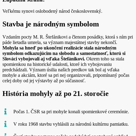
Veľkému synovi oslobodený národ československý.
Stavba je národným symbolom
Vzdaním pocty M. R. Štefánikovi a členom posádky, ktorá s ním pri
páde lietadla umrela, sa význam majestátnej stavby nekončí.
Mohyla sa hneď po ukončení realizácie stala národným
symbolom odkazujúcim na slobodu a samostatnosť, ktorú si
Slováci vybojovali aj vďaka Štefánikovi.
Okrem toho sa stala
spomienkou na historické udalosti, ktoré ich vybojovaniu
predchádzali. Význam úsilia našich predkov tak bol aj vďaka
mohyle a akciám, ktoré sa pri nej organizovali, pripomínaný počas
celej doby od jej výstavby až po súčasnosť.
História mohyly až po 21. storočie
Počas 1. ČSR sa pri mohyle konali spomienkové ceremónie.
V roku 1968 stavbu vyhlásili za národnú kultúrnu pamiatku.