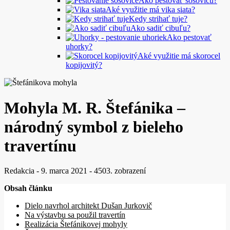
Ako pestovať šošovicu?
Aké využitie má vika siata?
Kedy strihať tuje?
Ako sadiť cibuľu?
Ako pestovať
uhorky?
Aké využitie má skorocel
kopijovitý?
Mohyla M. R. Štefánika –
národný symbol z bieleho
travertínu
Redakcia
-
9. marca 2021
-
4503. zobrazení
Obsah článku
Dielo navrhol architekt Dušan Jurkovič
Na výstavbu sa použil travertín
Realizácia Štefánikovej mohyly