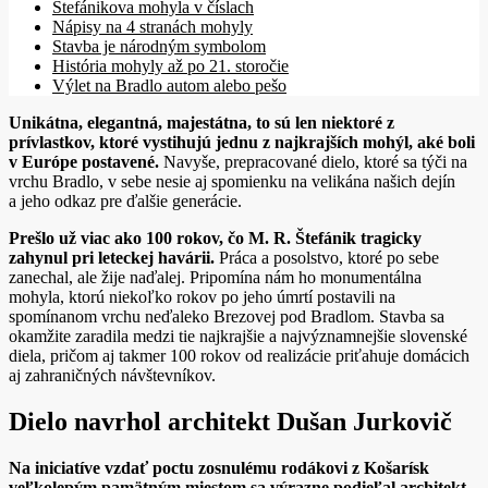
Štefánikova mohyla v číslach
Nápisy na 4 stranách mohyly
Stavba je národným symbolom
História mohyly až po 21. storočie
Výlet na Bradlo autom alebo pešo
Unikátna, elegantná, majestátna, to sú len niektoré z
prívlastkov, ktoré vystihujú jednu z najkrajších mohýl, aké boli
v Európe postavené.
Navyše, prepracované dielo, ktoré sa týči na
vrchu Bradlo, v sebe nesie aj spomienku na velikána našich dejín
a jeho odkaz pre ďalšie generácie.
Prešlo už viac ako 100 rokov, čo M. R. Štefánik tragicky
zahynul pri leteckej havárii.
Práca a posolstvo, ktoré po sebe
zanechal, ale žije naďalej. Pripomína nám ho monumentálna
mohyla, ktorú niekoľko rokov po jeho úmrtí postavili na
spomínanom vrchu neďaleko Brezovej pod Bradlom. Stavba sa
okamžite zaradila medzi tie najkrajšie a najvýznamnejšie slovenské
diela, pričom aj takmer 100 rokov od realizácie priťahuje domácich
aj zahraničných návštevníkov.
Dielo navrhol architekt Dušan Jurkovič
Na iniciatíve vzdať poctu zosnulému rodákovi z Košarísk
veľkolepým pamätným miestom sa výrazne podieľal architekt