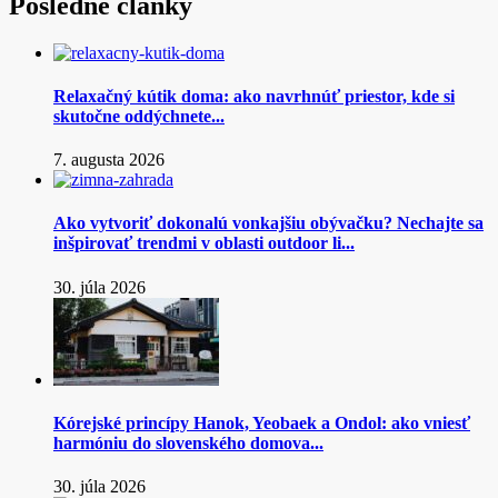
Posledné články
Relaxačný kútik doma: ako navrhnúť priestor, kde si
skutočne oddýchnete...
7. augusta 2026
Ako vytvoriť dokonalú vonkajšiu obývačku? Nechajte sa
inšpirovať trendmi v oblasti outdoor li...
30. júla 2026
Kórejské princípy Hanok, Yeobaek a Ondol: ako vniesť
harmóniu do slovenského domova...
30. júla 2026