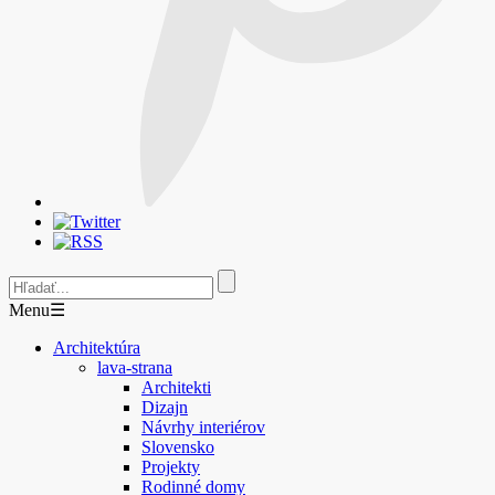
Menu
☰
Architektúra
lava-strana
Architekti
Dizajn
Návrhy interiérov
Slovensko
Projekty
Rodinné domy