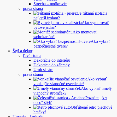
Strecha – podkrovie
pravá strana
Je fúkaná izolácia
najlepší izolant?
Ako vymurovať
bytové jadro?
Ako montovať
sadrokartón?
Ako vybrať
bezpečnostné dvere?
Štýl a dekor
ľavá strana
Dekorácie do interiéru
Dekorácie do záhrady
Urob si sám
pravá strana
Ako vybrať
vonkajšie vianočné osvetlenie?
Ako vybrať umelý
vianočný stromček?
Poznáte „Art
deco“ štýl?
Obľúbené retro plechové
hračky!
Umenie – kuriozity