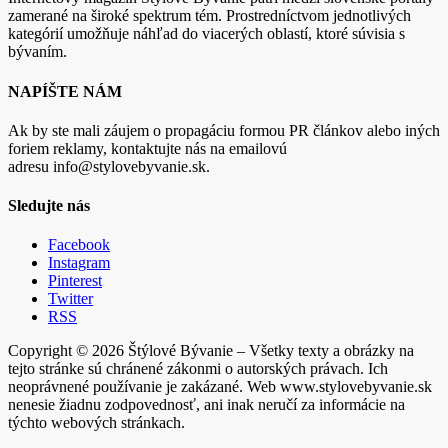
zamerané na široké spektrum tém. Prostredníctvom jednotlivých
kategórií umožňuje náhľad do viacerých oblastí, ktoré súvisia s
bývaním.
NAPÍŠTE NÁM
Ak by ste mali záujem o propagáciu formou PR článkov alebo iných
foriem reklamy, kontaktujte nás na emailovú
adresu info@stylovebyvanie.sk.
Sledujte nás
Facebook
Instagram
Pinterest
Twitter
RSS
Copyright © 2026 Štýlové Bývanie – Všetky texty a obrázky na
tejto stránke sú chránené zákonmi o autorských právach. Ich
neoprávnené používanie je zakázané. Web www.stylovebyvanie.sk
nenesie žiadnu zodpovednosť, ani inak neručí za informácie na
týchto webových stránkach.