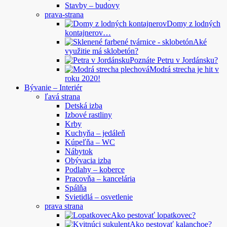
Stavby – budovy
prava-strana
Domy z lodných
kontajnerov…
Aké
využitie má sklobetón?
Poznáte Petru v Jordánsku?
Modrá strecha je hit v
roku 2020!
Bývanie – Interiér
ľavá strana
Detská izba
Izbové rastliny
Krby
Kuchyňa – jedáleň
Kúpeľňa – WC
Nábytok
Obývacia izba
Podlahy – koberce
Pracovňa – kancelária
Spálňa
Svietidlá – osvetlenie
prava strana
Ako pestovať lopatkovec?
Ako pestovať kalanchoe?