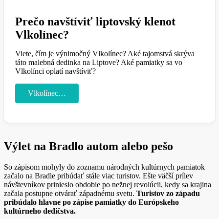
Prečo navštíviť liptovský klenot
Vlkolínec?
Viete, čím je výnimočný Vlkolínec? Aké tajomstvá skrýva
táto malebná dedinka na Liptove? Aké pamiatky sa vo
Vlkolínci oplatí navštíviť?
Vlkolínec…
Výlet na Bradlo autom alebo pešo
So zápisom mohyly do zoznamu národných kultúrnych pamiatok
začalo na Bradle pribúdať stále viac turistov. Ešte väčší prílev
návštevníkov prinieslo obdobie po nežnej revolúcii, kedy sa krajina
začala postupne otvárať západnému svetu.
Turistov zo západu
pribúdalo hlavne po zápise pamiatky do Európskeho
kultúrneho dedičstva.