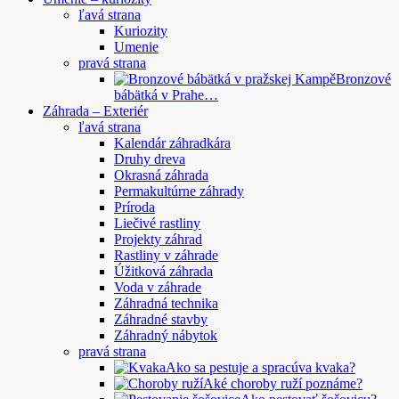
ľavá strana
Kuriozity
Umenie
pravá strana
Bronzové
bábätká v Prahe…
Záhrada – Exteriér
ľavá strana
Kalendár záhradkára
Druhy dreva
Okrasná záhrada
Permakultúrne záhrady
Príroda
Liečivé rastliny
Projekty záhrad
Rastliny v záhrade
Úžitková záhrada
Voda v záhrade
Záhradná technika
Záhradné stavby
Záhradný nábytok
pravá strana
Ako sa pestuje a spracúva kvaka?
Aké choroby ruží poznáme?