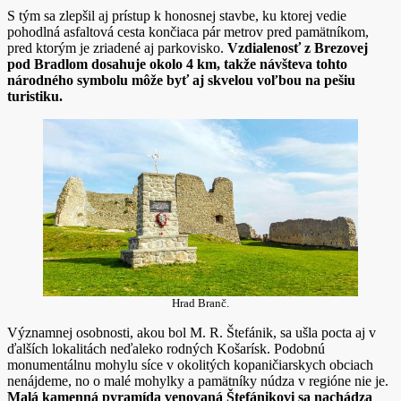
S tým sa zlepšil aj prístup k honosnej stavbe, ku ktorej vedie
pohodlná asfaltová cesta končiaca pár metrov pred pamätníkom,
pred ktorým je zriadené aj parkovisko.
Vzdialenosť z Brezovej
pod Bradlom dosahuje okolo 4 km, takže návšteva tohto
národného symbolu môže byť aj skvelou voľbou na pešiu
turistiku.
Hrad Branč.
Významnej osobnosti, akou bol M. R. Štefánik, sa ušla pocta aj v
ďalších lokalitách neďaleko rodných Košarísk. Podobnú
monumentálnu mohylu síce v okolitých kopaničiarskych obciach
nenájdeme, no o malé mohylky a pamätníky núdza v regióne nie je.
Malá kamenná pyramída venovaná Štefánikovi sa nachádza