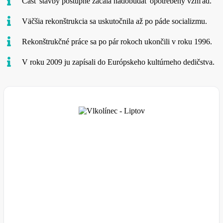
Časť stavby postupne začala nadobúdať opotrebený vzhľad.
Väčšia rekonštrukcia sa uskutočnila až po páde socializmu.
Rekonštrukčné práce sa po pár rokoch ukončili v roku 1996.
V roku 2009 ju zapísali do Európskeho kultúrneho dedičstva.