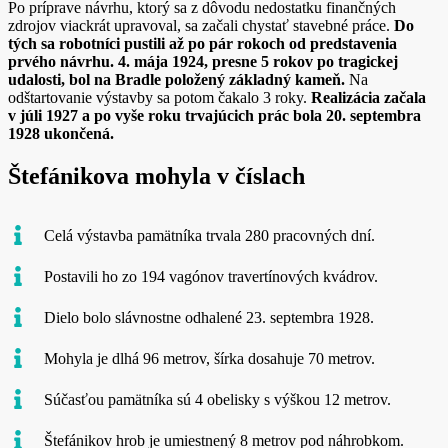
Po príprave návrhu, ktorý sa z dôvodu nedostatku finančných
zdrojov viackrát upravoval, sa začali chystať stavebné práce.
Do
tých sa robotníci pustili až po pár rokoch od predstavenia
prvého návrhu. 4. mája 1924, presne 5 rokov po tragickej
udalosti, bol na Bradle položený základný kameň.
Na
odštartovanie výstavby sa potom čakalo 3 roky.
Realizácia začala
v júli 1927 a po vyše roku trvajúcich prác bola 20. septembra
1928 ukončená.
Štefánikova mohyla v číslach
Celá výstavba pamätníka trvala 280 pracovných dní.
Postavili ho zo 194 vagónov travertínových kvádrov.
Dielo bolo slávnostne odhalené 23. septembra 1928.
Mohyla je dlhá 96 metrov, šírka dosahuje 70 metrov.
Súčasťou pamätníka sú 4 obelisky s výškou 12 metrov.
Štefánikov hrob je umiestnený 8 metrov pod náhrobkom.