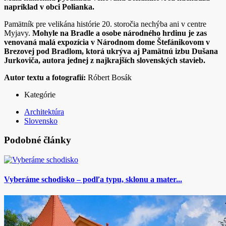
napríklad v obci Polianka.
Pamätník pre velikána histórie 20. storočia nechýba ani v centre
Myjavy.
Mohyle na Bradle a osobe národného hrdinu je zas
venovaná malá expozícia v Národnom dome Štefánikovom v
Brezovej pod Bradlom, ktorá ukrýva aj Pamätnú izbu Dušana
Jurkoviča, autora jednej z najkrajších slovenských stavieb.
Autor textu a fotografií:
Róbert Bosák
Kategórie
Architektúra
Slovensko
Podobné články
Vyberáme schodisko – podľa typu, sklonu a mater...