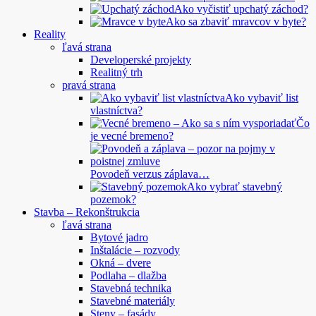
Ako vyčistiť upchatý záchod?
Ako sa zbaviť mravcov v byte?
Reality
ľavá strana
Developerské projekty
Realitný trh
pravá strana
Ako vybaviť list
vlastníctva?
Čo
je vecné bremeno?
Povodeň verzus záplava…
Ako vybrať stavebný
pozemok?
Stavba – Rekonštrukcia
ľavá strana
Bytové jadro
Inštalácie – rozvody
Okná – dvere
Podlaha – dlažba
Stavebná technika
Stavebné materiály
Steny – fasády