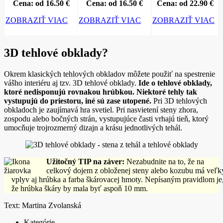
Cena: od 16.50 €
Cena: od 16.50 €
Cena: od 22.90 €
ZOBRAZIŤ VIAC
ZOBRAZIŤ VIAC
ZOBRAZIŤ VIAC
3D tehlové obklady?
Okrem klasických tehlových obkladov môžete použiť na spestrenie
vášho interiéru aj tzv. 3D tehlové obklady.
Ide o tehlové obklady,
ktoré nedisponujú rovnakou hrúbkou. Niektoré tehly tak
vystupujú do priestoru, iné sú zase utopené.
Pri 3D tehlových
obkladoch je zaujímavá hra svetiel. Pri nasvietení steny zhora,
zospodu alebo bočných strán, vystupujúce časti vrhajú tieň, ktorý
umocňuje trojrozmerný dizajn a krásu jednotlivých tehál.
Užitočný TIP na záver:
Nezabudnite na to, že na
celkový dojem z obloženej steny alebo kozubu má veľk
vplyv aj hrúbka a farba škárovacej hmoty. Nepísaným pravidlom je
že hrúbka škáry by mala byť aspoň 10 mm.
Text: Martina Zvolanská
Kategórie