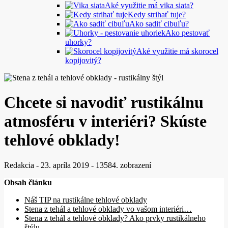
Aké využitie má vika siata?
Kedy strihať tuje?
Ako sadiť cibuľu?
Ako pestovať
uhorky?
Aké využitie má skorocel
kopijovitý?
Chcete si navodiť rustikálnu
atmosféru v interiéri? Skúste
tehlové obklady!
Redakcia
-
23. apríla 2019
-
13584. zobrazení
Obsah článku
Náš TIP na rustikálne tehlové obklady
Stena z tehál a tehlové obklady vo vašom interiéri…
Stena z tehál a tehlové obklady? Ako prvky rustikálneho
štýlu…