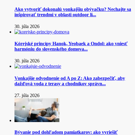
Ako vytvoriť dokonalú vonkajšiu obývačku? Nechajte sa
inšpirovať trendmi v oblasti outdoor li...
30. júla 2026
Kórejské princípy Hanok, Yeobaek a Ondol: ako vniesť
harmóniu do slovenského domova...
30. júla 2026
Vonkajšie odvodnenie od A po Z: Ako zabezpečiť, aby
dažďová voda z terasy a chodníkov správn...
27. júla 2026
Bývanie pod dohľadom pamiatkarov: ako vyriešiť