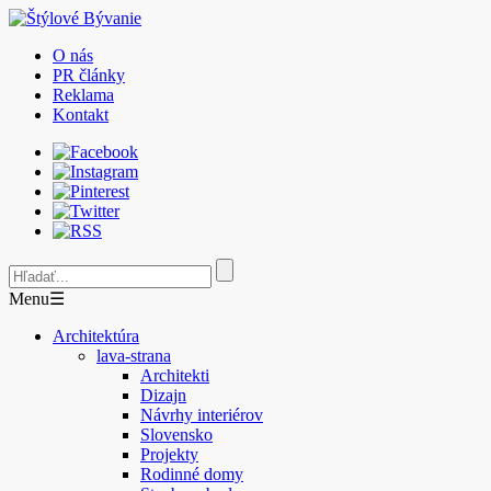
O nás
PR články
Reklama
Kontakt
Menu
☰
Architektúra
lava-strana
Architekti
Dizajn
Návrhy interiérov
Slovensko
Projekty
Rodinné domy