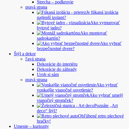
Strecha – podkrovie
pravá strana
Je fúkaná izolácia
najlepší izolant?
Ako vymurovať
bytové jadro?
Ako montovať
sadrokartón?
Ako vybrať
bezpečnostné dvere?
Štýl a dekor
ľavá strana
Dekorácie do interiéru
Dekorácie do záhrady
Urob si sám
pravá strana
Ako vybrať
vonkajšie vianočné osvetlenie?
Ako vybrať umelý
vianočný stromček?
Poznáte „Art
deco“ štýl?
Obľúbené retro plechové
hračky!
Umenie – kuriozity