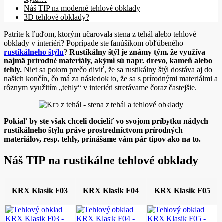
Náš TIP na moderné tehlové obklady
3D tehlové obklady?
Patríte k ľuďom, ktorým učarovala stena z tehál alebo tehlové
obklady v interiéri? Poprípade ste fanúšikom obľúbeného
rustikálneho štýlu
?
Rustikálny štýl je známy tým, že využíva
najmä prírodné materiály, akými sú napr. drevo, kameň alebo
tehly.
Niet sa potom prečo diviť, že sa rustikálny štýl dostáva aj do
našich končín, čo má za následok to, že sa s prírodnými materiálmi a
rôznym využitím „tehly“ v interiéri stretávame čoraz častejšie.
Pokiaľ by ste však chceli docieliť vo svojom príbytku nádych
rustikálneho štýlu práve prostredníctvom prírodných
materiálov, resp. tehly, prinášame vám pár tipov ako na to.
Náš TIP na rustikálne tehlové obklady
KRX Klasik F03
KRX Klasik F04
KRX Klasik F05