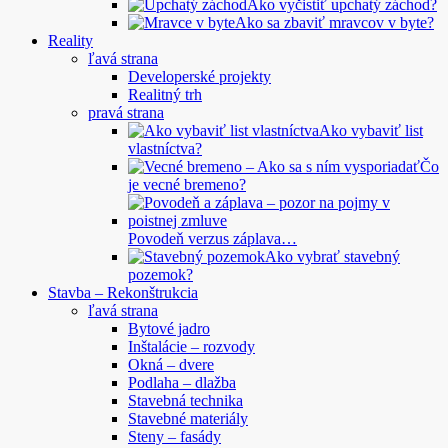
Ako vyčistiť upchatý záchod?
Ako sa zbaviť mravcov v byte?
Reality
ľavá strana
Developerské projekty
Realitný trh
pravá strana
Ako vybaviť list
vlastníctva?
Čo
je vecné bremeno?
Povodeň verzus záplava…
Ako vybrať stavebný
pozemok?
Stavba – Rekonštrukcia
ľavá strana
Bytové jadro
Inštalácie – rozvody
Okná – dvere
Podlaha – dlažba
Stavebná technika
Stavebné materiály
Steny – fasády