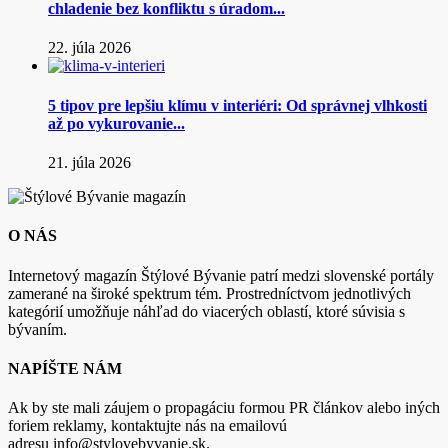
chladenie bez konfliktu s úradom...
22. júla 2026
5 tipov pre lepšiu klímu v interiéri: Od správnej vlhkosti
až po vykurovanie...
21. júla 2026
O NÁS
Internetový magazín Štýlové Bývanie patrí medzi slovenské portály
zamerané na široké spektrum tém. Prostredníctvom jednotlivých
kategórií umožňuje náhľad do viacerých oblastí, ktoré súvisia s
bývaním.
NAPÍŠTE NÁM
Ak by ste mali záujem o propagáciu formou PR článkov alebo iných
foriem reklamy, kontaktujte nás na emailovú
adresu info@stylovebyvanie.sk.