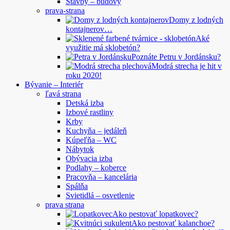
Stavby – budovy
prava-strana
Domy z lodných
kontajnerov…
Aké
využitie má sklobetón?
Poznáte Petru v Jordánsku?
Modrá strecha je hit v
roku 2020!
Bývanie – Interiér
ľavá strana
Detská izba
Izbové rastliny
Krby
Kuchyňa – jedáleň
Kúpeľňa – WC
Nábytok
Obývacia izba
Podlahy – koberce
Pracovňa – kancelária
Spálňa
Svietidlá – osvetlenie
prava strana
Ako pestovať lopatkovec?
Ako pestovať kalanchoe?