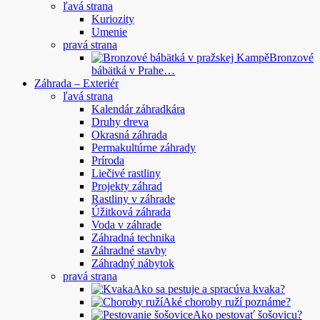
ľavá strana
Kuriozity
Umenie
pravá strana
Bronzové
bábätká v Prahe…
Záhrada – Exteriér
ľavá strana
Kalendár záhradkára
Druhy dreva
Okrasná záhrada
Permakultúrne záhrady
Príroda
Liečivé rastliny
Projekty záhrad
Rastliny v záhrade
Úžitková záhrada
Voda v záhrade
Záhradná technika
Záhradné stavby
Záhradný nábytok
pravá strana
Ako sa pestuje a spracúva kvaka?
Aké choroby ruží poznáme?
Ako pestovať šošovicu?