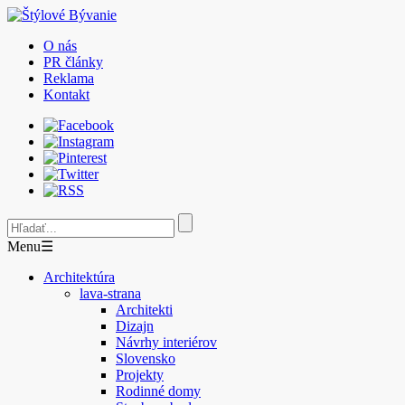
O nás
PR články
Reklama
Kontakt
Menu
☰
Architektúra
lava-strana
Architekti
Dizajn
Návrhy interiérov
Slovensko
Projekty
Rodinné domy