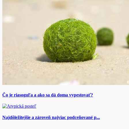
Čo je riasoguľa a ako sa dá doma vypestovať?
Najdôležitejšie a zároveň najviac podceňované p...