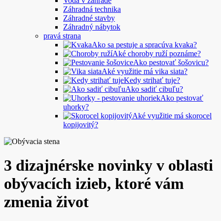
Voda v záhrade
Záhradná technika
Záhradné stavby
Záhradný nábytok
pravá strana
Ako sa pestuje a spracúva kvaka?
Aké choroby ruží poznáme?
Ako pestovať šošovicu?
Aké využitie má vika siata?
Kedy strihať tuje?
Ako sadiť cibuľu?
Ako pestovať
uhorky?
Aké využitie má skorocel
kopijovitý?
3 dizajnérske novinky v oblasti
obývacích izieb, ktoré vám
zmenia život