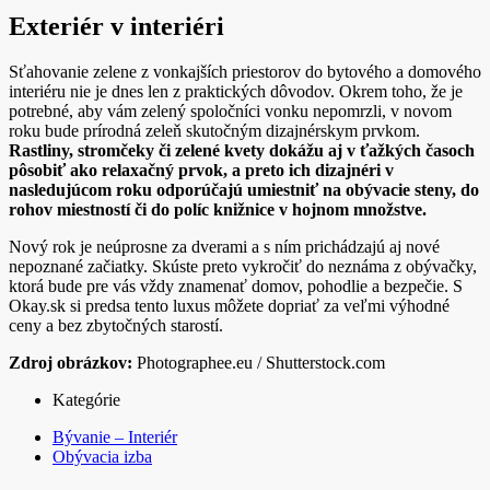
Exteriér v interiéri
Sťahovanie zelene z vonkajších priestorov do bytového a domového
interiéru nie je dnes len z praktických dôvodov. Okrem toho, že je
potrebné, aby vám zelený spoločníci vonku nepomrzli, v novom
roku bude prírodná zeleň skutočným dizajnérskym prvkom.
Rastliny, stromčeky či zelené kvety dokážu aj v ťažkých časoch
pôsobiť ako relaxačný prvok, a preto ich dizajnéri v
nasledujúcom roku odporúčajú umiestniť na obývacie steny, do
rohov miestností či do políc knižnice v hojnom množstve.
Nový rok je neúprosne za dverami a s ním prichádzajú aj nové
nepoznané začiatky. Skúste preto vykročiť do neznáma z obývačky,
ktorá bude pre vás vždy znamenať domov, pohodlie a bezpečie. S
Okay.sk si predsa tento luxus môžete dopriať za veľmi výhodné
ceny a bez zbytočných starostí.
Zdroj obrázkov:
Photographee.eu / Shutterstock.com
Kategórie
Bývanie – Interiér
Obývacia izba