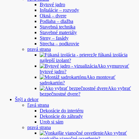
Bytové jadro
Inštalácie – rozvody
Okná – dvere
Podlaha – dlažba
Stavebná technika
Stavebné materiály
Steny – fasády
Strecha – podkrovie
pravá strana
Je fúkaná izolácia
najlepší izolant?
Ako vymurovať
bytové jadro?
Ako montovať
sadrokartón?
Ako vybrať
bezpečnostné dvere?
Štýl a dekor
ľavá strana
Dekorácie do interiéru
Dekorácie do záhrady
Urob si sám
pravá strana
Ako vybrať
vonkajšie vianočné osvetlenie?