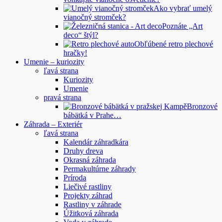
Ako vybrať umelý
vianočný stromček?
Poznáte „Art
deco“ štýl?
Obľúbené retro plechové
hračky!
Umenie – kuriozity
ľavá strana
Kuriozity
Umenie
pravá strana
Bronzové
bábätká v Prahe…
Záhrada – Exteriér
ľavá strana
Kalendár záhradkára
Druhy dreva
Okrasná záhrada
Permakultúrne záhrady
Príroda
Liečivé rastliny
Projekty záhrad
Rastliny v záhrade
Úžitková záhrada