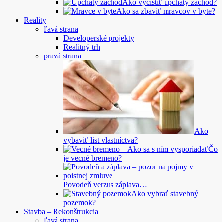
Ako vyčistiť upchatý záchod?
Ako sa zbaviť mravcov v byte?
Reality
ľavá strana
Developerské projekty
Realitný trh
pravá strana
Ako
vybaviť list vlastníctva?
Čo
je vecné bremeno?
Povodeň verzus záplava…
Ako vybrať stavebný
pozemok?
Stavba – Rekonštrukcia
ľavá strana