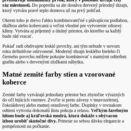
ráz miestnosti.
Do popredia sa ale dostáva drevený prírodný dizajn,
ktorý vytvára pravé teplo domova už na prvý pohľad.
Okrem toho je drevo ľahko kombinovateľné s plávajúcou podlahou,
dlažbou alebo kobercami a veľmi vhodné pre vytvorenie zdravej
klímy. Vytvára aj príjemný a útulný priestor, do ktorého sa každý
bude rád vracať.
Pokiaľ radi obdivujete lesklé povrchy, ani tým nebude v novom
roku definitívne odzvonené. Moderný dizajn lesklého bieleho či
čierneho povrchu môžete pokojne kombinovať s matnými odtieňmi
grafitu alebo s drevenými zložkami nábytku.
Matné zemité farby stien a vzorované
koberce
Zemité farby vytvárajú jednoliaty priestor bez zbytočne výrazných
do očí bijúcich vnemov. Zvoľte si preto závesy v tmavozelenej,
čokoládovej alebo matnej oranžovej farbe. Doplnky v rovnakom
odtieni vytvoria dokonalú líniu pokoja a relaxu.
Veľkým farebným
hitom bude aj kráľovská modrá, ktorá dokáže s obývacou
izbou urobiť skutočné divy.
Prinesie so sebou dávku elegancie a
pompéznosti na počkanie.