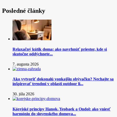
Posledné články
Relaxačný kútik doma: ako navrhnúť priestor, kde si
skutočne oddýchnete...
7. augusta 2026
Ako vytvoriť dokonalú vonkajšiu obývačku? Nechajte sa
inšpirovať trendmi v oblasti outdoor li...
30. júla 2026
Kórejské princípy Hanok, Yeobaek a Ondol: ako vniesť
harmóniu do slovenského domova...