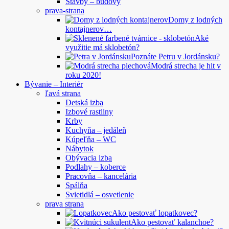
Stavby – budovy
prava-strana
Domy z lodných
kontajnerov…
Aké
využitie má sklobetón?
Poznáte Petru v Jordánsku?
Modrá strecha je hit v
roku 2020!
Bývanie – Interiér
ľavá strana
Detská izba
Izbové rastliny
Krby
Kuchyňa – jedáleň
Kúpeľňa – WC
Nábytok
Obývacia izba
Podlahy – koberce
Pracovňa – kancelária
Spálňa
Svietidlá – osvetlenie
prava strana
Ako pestovať lopatkovec?
Ako pestovať kalanchoe?