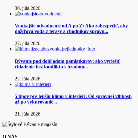
30. júla 2026
Vonkajšie odvodnenie od A po Z: Ako zabezpečiť, aby
dažďová voda z terasy a chodníkov správn...
27. júla 2026
Bývanie pod dohľadom pamiatkarov: ako vyriešiť
chladenie bez konfliktu s úradom...
22. júla 2026
5 tipov pre lepšiu klímu v interiéri: Od správnej vlhkosti
až po vykurovanie...
21. júla 2026
O NÁS