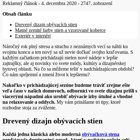
Reklamný článok
-
4. decembra 2020
-
2747. zobrazení
Obsah článku
Drevený dizajn obývacích stien
Matné zemité farby stien a vzorované koberce
Exteriér v interiéri
Náročný rok plný stresu a strachu z neznámych vecí sa náhli ku
svojmu koncu a ten nový sa už nevie dočkať svojho kraľovania. S
každým začiatkom prichádzajú nielen nové nádeje v lepšie
zajtrajšky, ale aj novinky vo svete módy, kultúry a dizajnérskej
bytovej oblasti. Na čo sa môžeme tešiť v nadchádzajúcom období?
Čo nám spríjemní a zmení život k lepšiemu?
Nakoľko v prichádzajúcej sezóne budeme tráviť zrejme ešte
veľa času v našich domovoch, odborníci vo svete dizajnu prišli s
viacerými nápadmi ako urobiť obývacie izby útulné a vhodné
na relaxovanie a oddych.
My vám prinášame tri tipy, ktoré
rozhodne stoja za zváženie.
Drevený dizajn obývacích stien
Každá jedna klasická alebo moderná
obývačková stena
predstavuje dominantný prvok, ktorý v podstate určuje celý