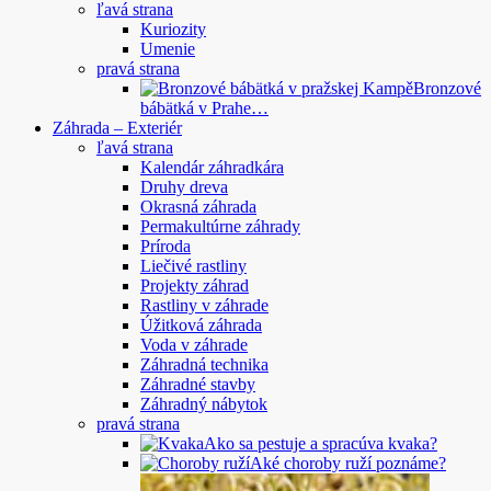
ľavá strana
Kuriozity
Umenie
pravá strana
Bronzové
bábätká v Prahe…
Záhrada – Exteriér
ľavá strana
Kalendár záhradkára
Druhy dreva
Okrasná záhrada
Permakultúrne záhrady
Príroda
Liečivé rastliny
Projekty záhrad
Rastliny v záhrade
Úžitková záhrada
Voda v záhrade
Záhradná technika
Záhradné stavby
Záhradný nábytok
pravá strana
Ako sa pestuje a spracúva kvaka?
Aké choroby ruží poznáme?