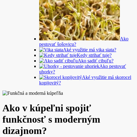
Ako
pestovať šošovicu?
Aké využitie má vika siata?
Kedy strihať tuje?
Ako sadiť cibuľu?
Ako pestovať
uhorky?
Aké využitie má skorocel
kopijovitý?
Ako v kúpeľni spojiť
funkčnosť s moderným
dizajnom?