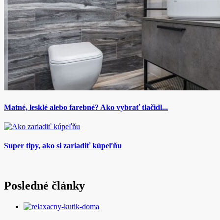
Matné, lesklé alebo farebné? Ako vybrať tlačidl...
Super tipy, ako si zariadiť kúpeľňu
Posledné články