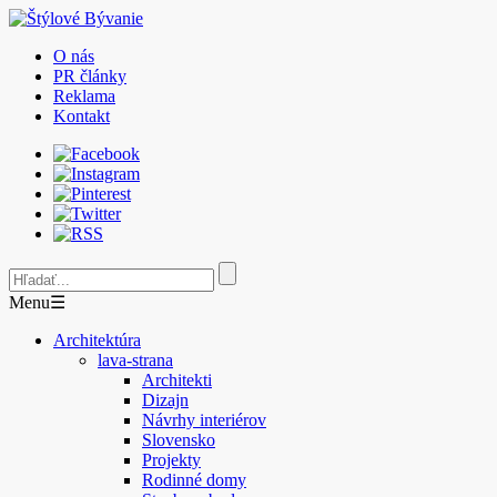
O nás
PR články
Reklama
Kontakt
Menu
☰
Architektúra
lava-strana
Architekti
Dizajn
Návrhy interiérov
Slovensko
Projekty
Rodinné domy