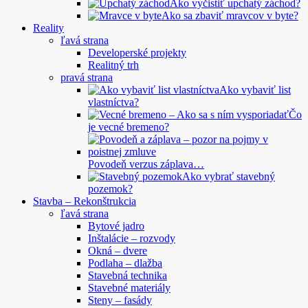
Ako vyčistiť upchatý záchod?
Ako sa zbaviť mravcov v byte?
Reality
ľavá strana
Developerské projekty
Realitný trh
pravá strana
Ako vybaviť list
vlastníctva?
Čo
je vecné bremeno?
Povodeň verzus záplava…
Ako vybrať stavebný
pozemok?
Stavba – Rekonštrukcia
ľavá strana
Bytové jadro
Inštalácie – rozvody
Okná – dvere
Podlaha – dlažba
Stavebná technika
Stavebné materiály
Steny – fasády