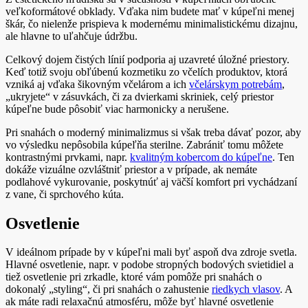
veľkoformátové obklady. Vďaka nim budete mať v kúpeľni menej
škár, čo nielenže prispieva k modernému minimalistickému dizajnu,
ale hlavne to uľahčuje údržbu.
Celkový dojem čistých línií podporia aj uzavreté úložné priestory.
Keď totiž svoju obľúbenú kozmetiku zo včelích produktov, ktorá
vzniká aj vďaka šikovným včelárom a ich
včelárskym potrebám
,
„ukryjete“ v zásuvkách, či za dvierkami skriniek, celý priestor
kúpeľne bude pôsobiť viac harmonicky a nerušene.
Pri snahách o moderný minimalizmus si však treba dávať pozor, aby
vo výsledku nepôsobila kúpeľňa sterilne. Zabrániť tomu môžete
kontrastnými prvkami, napr.
kvalitným kobercom do kúpeľne
. Ten
dokáže vizuálne ozvláštniť priestor a v prípade, ak nemáte
podlahové vykurovanie, poskytnúť aj väčší komfort pri vychádzaní
z vane, či sprchového kúta.
Osvetlenie
V ideálnom prípade by v kúpeľni mali byť aspoň dva zdroje svetla.
Hlavné osvetlenie, napr. v podobe stropných bodových svietidiel a
tiež osvetlenie pri zrkadle, ktoré vám pomôže pri snahách o
dokonalý „styling“, či pri snahách o zahustenie
riedkych vlasov
. A
ak máte radi relaxačnú atmosféru, môže byť hlavné osvetlenie