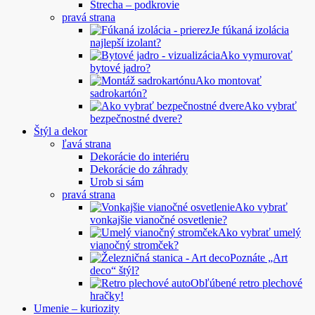
Strecha – podkrovie
pravá strana
Je fúkaná izolácia
najlepší izolant?
Ako vymurovať
bytové jadro?
Ako montovať
sadrokartón?
Ako vybrať
bezpečnostné dvere?
Štýl a dekor
ľavá strana
Dekorácie do interiéru
Dekorácie do záhrady
Urob si sám
pravá strana
Ako vybrať
vonkajšie vianočné osvetlenie?
Ako vybrať umelý
vianočný stromček?
Poznáte „Art
deco“ štýl?
Obľúbené retro plechové
hračky!
Umenie – kuriozity