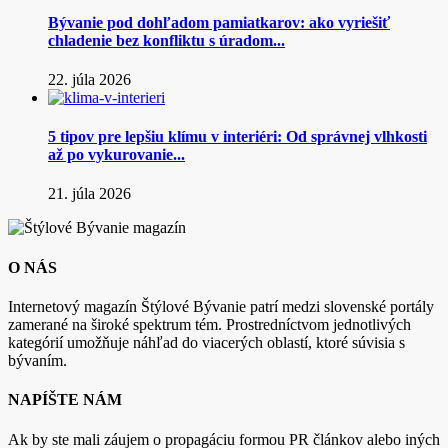
Bývanie pod dohľadom pamiatkarov: ako vyriešiť
chladenie bez konfliktu s úradom...
22. júla 2026
5 tipov pre lepšiu klímu v interiéri: Od správnej vlhkosti
až po vykurovanie...
21. júla 2026
O NÁS
Internetový magazín Štýlové Bývanie patrí medzi slovenské portály
zamerané na široké spektrum tém. Prostredníctvom jednotlivých
kategórií umožňuje náhľad do viacerých oblastí, ktoré súvisia s
bývaním.
NAPÍŠTE NÁM
Ak by ste mali záujem o propagáciu formou PR článkov alebo iných