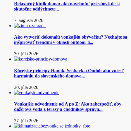
Relaxačný kútik doma: ako navrhnúť priestor, kde si
skutočne oddýchnete...
7. augusta 2026
Ako vytvoriť dokonalú vonkajšiu obývačku? Nechajte sa
inšpirovať trendmi v oblasti outdoor li...
30. júla 2026
Kórejské princípy Hanok, Yeobaek a Ondol: ako vniesť
harmóniu do slovenského domova...
30. júla 2026
Vonkajšie odvodnenie od A po Z: Ako zabezpečiť, aby
dažďová voda z terasy a chodníkov správn...
27. júla 2026