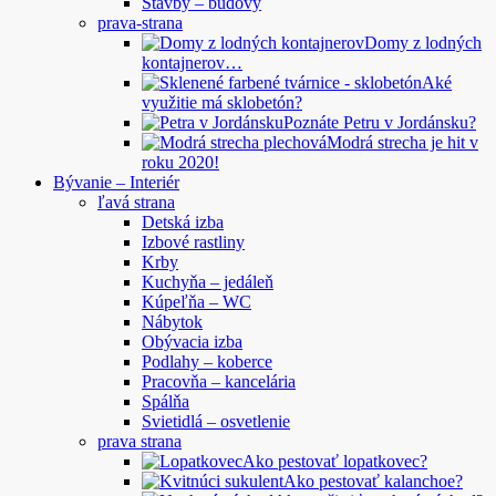
Stavby – budovy
prava-strana
Domy z lodných
kontajnerov…
Aké
využitie má sklobetón?
Poznáte Petru v Jordánsku?
Modrá strecha je hit v
roku 2020!
Bývanie – Interiér
ľavá strana
Detská izba
Izbové rastliny
Krby
Kuchyňa – jedáleň
Kúpeľňa – WC
Nábytok
Obývacia izba
Podlahy – koberce
Pracovňa – kancelária
Spálňa
Svietidlá – osvetlenie
prava strana
Ako pestovať lopatkovec?
Ako pestovať kalanchoe?