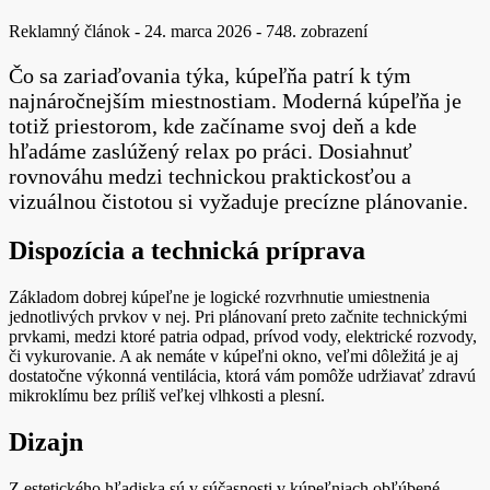
Reklamný článok
-
24. marca 2026
-
748. zobrazení
Čo sa zariaďovania týka, kúpeľňa patrí k tým
najnáročnejším miestnostiam. Moderná kúpeľňa je
totiž priestorom, kde začíname svoj deň a kde
hľadáme zaslúžený relax po práci. Dosiahnuť
rovnováhu medzi technickou praktickosťou a
vizuálnou čistotou si vyžaduje precízne plánovanie.
Dispozícia a technická príprava
Základom dobrej kúpeľne je logické rozvrhnutie umiestnenia
jednotlivých prvkov v nej. Pri plánovaní preto začnite technickými
prvkami, medzi ktoré patria odpad, prívod vody, elektrické rozvody,
či vykurovanie. A ak nemáte v kúpeľni okno, veľmi dôležitá je aj
dostatočne výkonná ventilácia, ktorá vám pomôže udržiavať zdravú
mikroklímu bez príliš veľkej vlhkosti a plesní.
Dizajn
Z estetického hľadiska sú v súčasnosti v kúpeľniach obľúbené