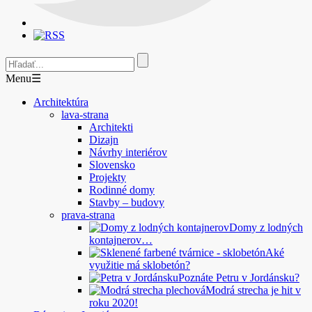
Menu
☰
Architektúra
lava-strana
Architekti
Dizajn
Návrhy interiérov
Slovensko
Projekty
Rodinné domy
Stavby – budovy
prava-strana
Domy z lodných
kontajnerov…
Aké
využitie má sklobetón?
Poznáte Petru v Jordánsku?
Modrá strecha je hit v
roku 2020!