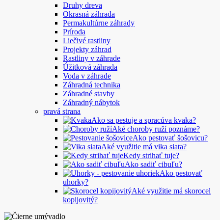
Druhy dreva
Okrasná záhrada
Permakultúrne záhrady
Príroda
Liečivé rastliny
Projekty záhrad
Rastliny v záhrade
Úžitková záhrada
Voda v záhrade
Záhradná technika
Záhradné stavby
Záhradný nábytok
pravá strana
Ako sa pestuje a spracúva kvaka?
Aké choroby ruží poznáme?
Ako pestovať šošovicu?
Aké využitie má vika siata?
Kedy strihať tuje?
Ako sadiť cibuľu?
Ako pestovať
uhorky?
Aké využitie má skorocel
kopijovitý?