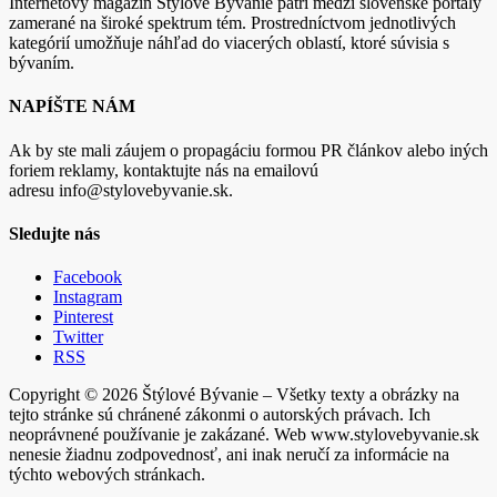
Internetový magazín Štýlové Bývanie patrí medzi slovenské portály
zamerané na široké spektrum tém. Prostredníctvom jednotlivých
kategórií umožňuje náhľad do viacerých oblastí, ktoré súvisia s
bývaním.
NAPÍŠTE NÁM
Ak by ste mali záujem o propagáciu formou PR článkov alebo iných
foriem reklamy, kontaktujte nás na emailovú
adresu info@stylovebyvanie.sk.
Sledujte nás
Facebook
Instagram
Pinterest
Twitter
RSS
Copyright © 2026 Štýlové Bývanie – Všetky texty a obrázky na
tejto stránke sú chránené zákonmi o autorských právach. Ich
neoprávnené používanie je zakázané. Web www.stylovebyvanie.sk
nenesie žiadnu zodpovednosť, ani inak neručí za informácie na
týchto webových stránkach.