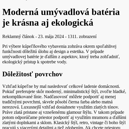
Moderná umývadlová batéria
je krásna aj ekologická
Reklamný článok
-
23. mája 2024
-
1311. zobrazení
Pri výbere kúpeľňového vybavenia zohráva okrem spoľahlivej
funkčnosti dôležitú úlohu aj design a estetika. V prípade
umývadlovej batérie je ďalším z aspektov, ktorý treba zohľadniť,
ekologický prístup k spotrebe vody.
Dôležitosť povrchov
Vzhľad kúpeľne by mal nasledovať celkové ladenie domácnosti.
Pokiaľ preferujete skôr moderný, minimalistický štýl, zvoľte hladké,
nekomplikované línie. Nadčasovosť môžete podporiť aj menej
tradičnými povrchmi, skvele pôsobí čierna farba alebo matná
nerezová. Luxusnejší vzhľad dosiahnete využitím zlatých tónov.
Práve zlatá pristane aj vznešenému glamour štýlu. V takom prípade
potom odporúčame priestor podporiť aj využitím mramoru a ďalšími
zlatými doplnkami a sklom. Klasický štýl, retro, vintage či boho štýl
pracujú s viacerými detailmi a tiež zdobením. Ak chcete priestoru