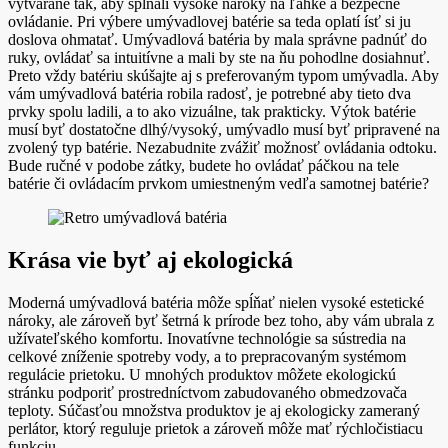
vytvárané tak, aby spĺňali vysoké nároky na ľahké a bezpečné
ovládanie. Pri výbere umývadlovej batérie sa teda oplatí ísť si ju
doslova ohmatať. Umývadlová batéria by mala správne padnúť do
ruky, ovládať sa intuitívne a mali by ste na ňu pohodlne dosiahnuť.
Preto vždy batériu skúšajte aj s preferovaným typom umývadla. Aby
vám umývadlová batéria robila radosť, je potrebné aby tieto dva
prvky spolu ladili, a to ako vizuálne, tak prakticky. Výtok batérie
musí byť dostatočne dlhý/vysoký, umývadlo musí byť pripravené na
zvolený typ batérie. Nezabudnite zvážiť možnosť ovládania odtoku.
Bude ručné v podobe zátky, budete ho ovládať páčkou na tele
batérie či ovládacím prvkom umiestneným vedľa samotnej batérie?
Krása vie byť aj ekologická
Moderná umývadlová batéria môže spĺňať nielen vysoké estetické
nároky, ale zároveň byť šetrná k prírode bez toho, aby vám ubrala z
užívateľského komfortu. Inovatívne technológie sa sústredia na
celkové zníženie spotreby vody, a to prepracovaným systémom
regulácie prietoku. U mnohých produktov môžete ekologickú
stránku podporiť prostredníctvom zabudovaného obmedzovača
teploty. Súčasťou množstva produktov je aj ekologicky zameraný
perlátor, ktorý reguluje prietok a zároveň môže mať rýchločistiacu
funkciu.