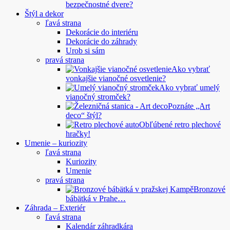
bezpečnostné dvere?
Štýl a dekor
ľavá strana
Dekorácie do interiéru
Dekorácie do záhrady
Urob si sám
pravá strana
Ako vybrať
vonkajšie vianočné osvetlenie?
Ako vybrať umelý
vianočný stromček?
Poznáte „Art
deco“ štýl?
Obľúbené retro plechové
hračky!
Umenie – kuriozity
ľavá strana
Kuriozity
Umenie
pravá strana
Bronzové
bábätká v Prahe…
Záhrada – Exteriér
ľavá strana
Kalendár záhradkára