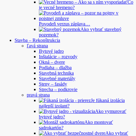
Čo
je vecné bremeno?
Povodeň verzus záplava…
Ako vybrať stavebný
pozemok?
Stavba – Rekonštrukcia
ľavá strana
Bytové jadro
Inštalácie – rozvody
Okná – dvere
Podlaha – dlažba
Stavebná technika
Stavebné materiály
Steny – fasády
Strecha – podkrovie
pravá strana
Je fúkaná izolácia
najlepší izolant?
Ako vymurovať
bytové jadro?
Ako montovať
sadrokartón?
Ako vybrať