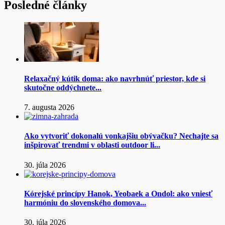
Posledné články
Relaxačný kútik doma: ako navrhnúť priestor, kde si
skutočne oddýchnete...
7. augusta 2026
Ako vytvoriť dokonalú vonkajšiu obývačku? Nechajte sa
inšpirovať trendmi v oblasti outdoor li...
30. júla 2026
Kórejské princípy Hanok, Yeobaek a Ondol: ako vniesť
harmóniu do slovenského domova...
30. júla 2026