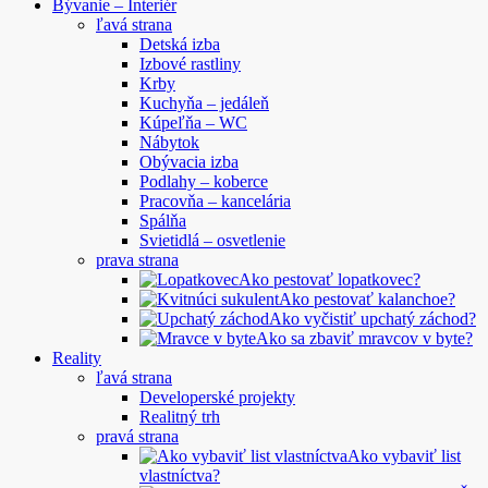
Bývanie – Interiér
ľavá strana
Detská izba
Izbové rastliny
Krby
Kuchyňa – jedáleň
Kúpeľňa – WC
Nábytok
Obývacia izba
Podlahy – koberce
Pracovňa – kancelária
Spálňa
Svietidlá – osvetlenie
prava strana
Ako pestovať lopatkovec?
Ako pestovať kalanchoe?
Ako vyčistiť upchatý záchod?
Ako sa zbaviť mravcov v byte?
Reality
ľavá strana
Developerské projekty
Realitný trh
pravá strana
Ako vybaviť list
vlastníctva?