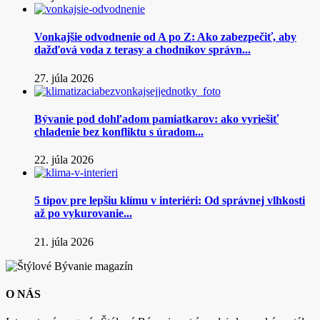
Vonkajšie odvodnenie od A po Z: Ako zabezpečiť, aby
dažďová voda z terasy a chodníkov správn...
27. júla 2026
Bývanie pod dohľadom pamiatkarov: ako vyriešiť
chladenie bez konfliktu s úradom...
22. júla 2026
5 tipov pre lepšiu klímu v interiéri: Od správnej vlhkosti
až po vykurovanie...
21. júla 2026
O NÁS