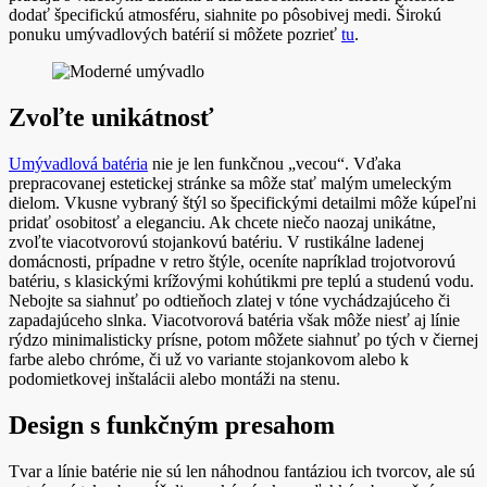
dodať špecifickú atmosféru, siahnite po pôsobivej medi. Širokú
ponuku umývadlových batérií si môžete pozrieť
tu
.
Zvoľte unikátnosť
Umývadlová batéria
nie je len funkčnou „vecou“. Vďaka
prepracovanej estetickej stránke sa môže stať malým umeleckým
dielom. Vkusne vybraný štýl so špecifickými detailmi môže kúpeľni
pridať osobitosť a eleganciu. Ak chcete niečo naozaj unikátne,
zvoľte viacotvorovú stojankovú batériu. V rustikálne ladenej
domácnosti, prípadne v retro štýle, oceníte napríklad trojotvorovú
batériu, s klasickými krížovými kohútikmi pre teplú a studenú vodu.
Nebojte sa siahnuť po odtieňoch zlatej v tóne vychádzajúceho či
zapadajúceho slnka. Viacotvorová batéria však môže niesť aj línie
rýdzo minimalisticky prísne, potom môžete siahnuť po tých v čiernej
farbe alebo chróme, či už vo variante stojankovom alebo k
podomietkovej inštalácii alebo montáži na stenu.
Design s funkčným presahom
Tvar a línie batérie nie sú len náhodnou fantáziou ich tvorcov, ale sú