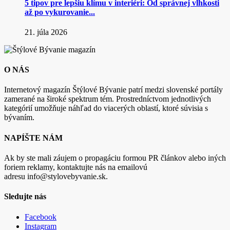
5 tipov pre lepšiu klímu v interiéri: Od správnej vlhkosti
až po vykurovanie...
21. júla 2026
O NÁS
Internetový magazín Štýlové Bývanie patrí medzi slovenské portály
zamerané na široké spektrum tém. Prostredníctvom jednotlivých
kategórií umožňuje náhľad do viacerých oblastí, ktoré súvisia s
bývaním.
NAPÍŠTE NÁM
Ak by ste mali záujem o propagáciu formou PR článkov alebo iných
foriem reklamy, kontaktujte nás na emailovú
adresu info@stylovebyvanie.sk.
Sledujte nás
Facebook
Instagram