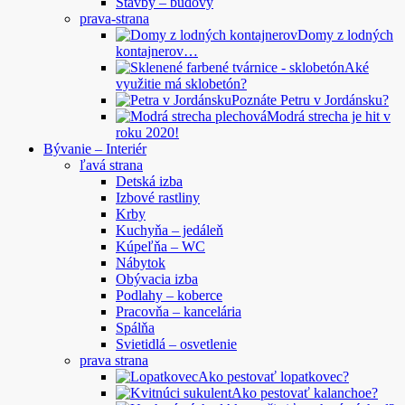
Stavby – budovy
prava-strana
Domy z lodných
kontajnerov…
Aké
využitie má sklobetón?
Poznáte Petru v Jordánsku?
Modrá strecha je hit v
roku 2020!
Bývanie – Interiér
ľavá strana
Detská izba
Izbové rastliny
Krby
Kuchyňa – jedáleň
Kúpeľňa – WC
Nábytok
Obývacia izba
Podlahy – koberce
Pracovňa – kancelária
Spálňa
Svietidlá – osvetlenie
prava strana
Ako pestovať lopatkovec?
Ako pestovať kalanchoe?