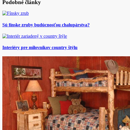
Podobné články
Sú fínske zruby budúcnosťou chalupárstva?
Interiéry pre milovníkov country štýlu