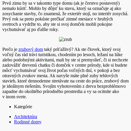
Prvú zimu by sa v takomto type domu (ak je čerstvo postavený)
nemalo kúriť. Mohlo by dôjsť ku stavu, ktorý sa označuje aj ako
zosychanie stavby, čo znamená, že exteriér stojí, no interiér zosychá.
Prvý rok sa preto pokúste prečkať zimné mesiace v hrubých
svetroch a vydržte to, aby ste si svoj domček mohli pokojne
vychutnávať aj po ďalšie roky.
Prečo je
zrubový dom
taký príťažlivý? Ak ste človek, ktorý svoj
voľný čas rád trávi turistikou, chodením po lesoch, ležaní na lúke
alebo podobnými aktivitami, mali by ste si premyslieť, či si nechcete
zadovážiť drevenú chatku či domček v centre prírody, kde si budete
môcť vychutnávať svoj život počas voľných dní, v pokoji a bez
otravných zvukov mesta. Ak navyše máte plné zuby tehlových
stavieb, ktoré dennodenne stretávate na ceste do práce, zrubový dom
je ideálnym riešením. Svojím vyhotovením z dreva bezproblémovo
zapadne do okolitého prírodného prostredia a vy sa ocitnite ako
v inom svete.
Kategórie
Architektúra
Rodinné domy