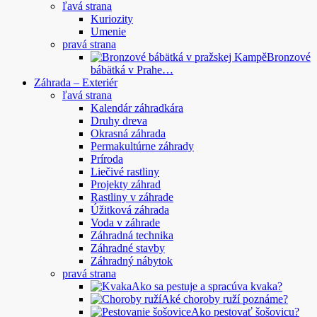
ľavá strana
Kuriozity
Umenie
pravá strana
Bronzové
bábätká v Prahe…
Záhrada – Exteriér
ľavá strana
Kalendár záhradkára
Druhy dreva
Okrasná záhrada
Permakultúrne záhrady
Príroda
Liečivé rastliny
Projekty záhrad
Rastliny v záhrade
Úžitková záhrada
Voda v záhrade
Záhradná technika
Záhradné stavby
Záhradný nábytok
pravá strana
Ako sa pestuje a spracúva kvaka?
Aké choroby ruží poznáme?
Ako pestovať šošovicu?