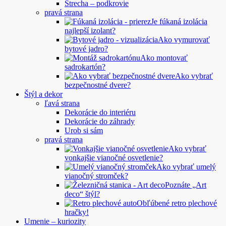
Strecha – podkrovie
pravá strana
Je fúkaná izolácia
najlepší izolant?
Ako vymurovať
bytové jadro?
Ako montovať
sadrokartón?
Ako vybrať
bezpečnostné dvere?
Štýl a dekor
ľavá strana
Dekorácie do interiéru
Dekorácie do záhrady
Urob si sám
pravá strana
Ako vybrať
vonkajšie vianočné osvetlenie?
Ako vybrať umelý
vianočný stromček?
Poznáte „Art
deco“ štýl?
Obľúbené retro plechové
hračky!
Umenie – kuriozity