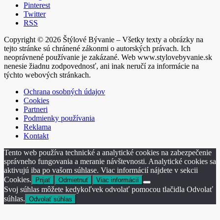
Pinterest
Twitter
RSS
Copyright © 2026 Štýlové Bývanie – Všetky texty a obrázky na
tejto stránke sú chránené zákonmi o autorských právach. Ich
neoprávnené používanie je zakázané. Web www.stylovebyvanie.sk
nenesie žiadnu zodpovednosť, ani inak neručí za informácie na
týchto webových stránkach.
Ochrana osobných údajov
Cookies
Partneri
Podmienky používania
Reklama
Kontakt
Tento web používa technické a analytické cookies na zabezpečenie
správneho fungovania a meranie návštevnosti. Analytické cookies sa
aktivujú iba po vašom súhlase. Viac informácií nájdete v sekcii
Cookies.
Prijať
Odmietnuť
Viac informácií
Svoj súhlas môžete kedykoľvek odvolať pomocou tlačidla Odvolať
súhlas.
Odvolať súhlas