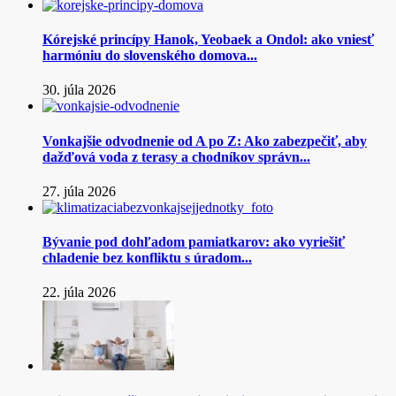
Kórejské princípy Hanok, Yeobaek a Ondol: ako vniesť
harmóniu do slovenského domova...
30. júla 2026
Vonkajšie odvodnenie od A po Z: Ako zabezpečiť, aby
dažďová voda z terasy a chodníkov správn...
27. júla 2026
Bývanie pod dohľadom pamiatkarov: ako vyriešiť
chladenie bez konfliktu s úradom...
22. júla 2026