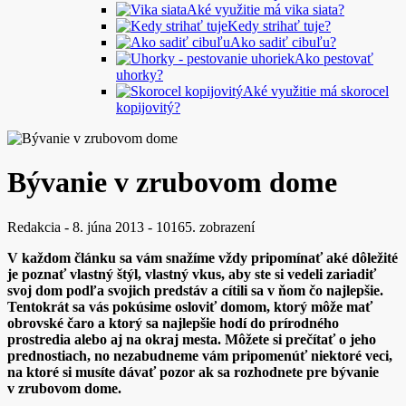
Aké využitie má vika siata?
Kedy strihať tuje?
Ako sadiť cibuľu?
Ako pestovať
uhorky?
Aké využitie má skorocel
kopijovitý?
Bývanie v zrubovom dome
Redakcia
-
8. júna 2013
-
10165. zobrazení
V každom článku sa vám snažíme vždy pripomínať aké dôležité
je poznať vlastný štýl, vlastný vkus, aby ste si vedeli zariadiť
svoj dom podľa svojich predstáv a cítili sa v ňom čo najlepšie.
Tentokrát sa vás pokúsime osloviť domom, ktorý môže mať
obrovské čaro a ktorý sa najlepšie hodí do prírodného
prostredia alebo aj na okraj mesta. Môžete si prečítať o jeho
prednostiach, no nezabudneme vám pripomenúť niektoré veci,
na ktoré si musíte dávať pozor ak sa rozhodnete pre bývanie
v zrubovom dome.