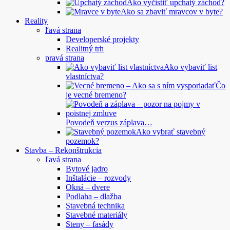
Ako vyčistiť upchatý záchod?
Ako sa zbaviť mravcov v byte?
Reality
ľavá strana
Developerské projekty
Realitný trh
pravá strana
Ako vybaviť list
vlastníctva?
Čo
je vecné bremeno?
Povodeň verzus záplava…
Ako vybrať stavebný
pozemok?
Stavba – Rekonštrukcia
ľavá strana
Bytové jadro
Inštalácie – rozvody
Okná – dvere
Podlaha – dlažba
Stavebná technika
Stavebné materiály
Steny – fasády