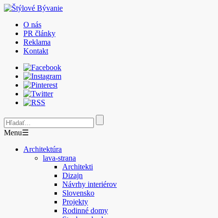
O nás
PR články
Reklama
Kontakt
Menu
☰
Architektúra
lava-strana
Architekti
Dizajn
Návrhy interiérov
Slovensko
Projekty
Rodinné domy