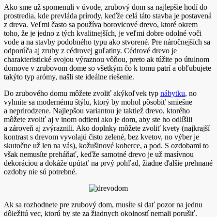
Ako sme už spomenuli v úvode, zrubový dom sa najlepšie hodí do
prostredia, kde prevláda prírody, keďže celá táto stavba je postavená
z dreva. Veľmi často sa používa borovicové drevo, ktoré okrem
toho, že je jedno z tých kvalitnejších, je veľmi dobre odolné voči
vode a na stavby podobného typu ako stvorené. Pre náročnejších sa
odporúča aj zruby z cédrovej guľatiny. Cédrové drevo je
charakteristické svojou výraznou vôňou, preto ak túžite po útulnom
domove v zrubovom dome so všetkým čo k tomu patrí a obľubujete
takýto typ arómy, našli ste ideálne riešenie.
Do zrubového domu môžete zvoliť akýkoľvek typ
nábytku
, no
vyhnite sa modernému štýlu, ktorý by mohol pôsobiť smiešne
a neprirodzene. Najlepšou variantou je taktiež drevo, ktorého
môžete zvoliť aj v inom odtieni ako je dom, aby ste ho odlíšili
a zároveň aj zvýraznili. Ako doplnky môžete zvoliť kvety (najkrajší
kontrast s drevom vyvolajú čisto zelené, bez kvetov, no výber je
skutočne už len na vás), kožušinové koberce, a pod. S ozdobami to
však nemusíte preháňať, keďže samotné drevo je už masívnou
dekoráciou a dokáže upútať na prvý pohľad, žiadne ďalšie prehnané
ozdoby nie sú potrebné.
Ak sa rozhodnete pre zrubový dom, musíte si dať pozor na jednu
dôležitú vec, ktorú by ste za žiadnych okolností nemali porušiť.