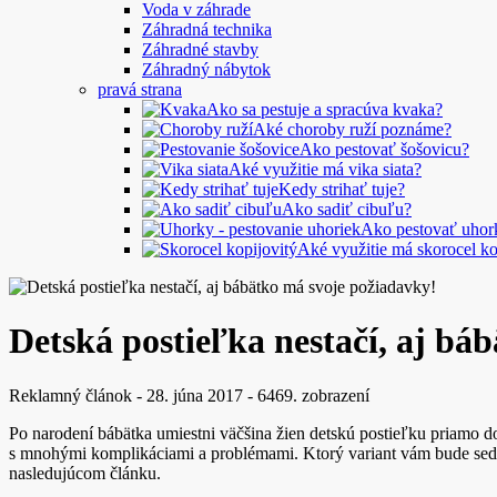
Voda v záhrade
Záhradná technika
Záhradné stavby
Záhradný nábytok
pravá strana
Ako sa pestuje a spracúva kvaka?
Aké choroby ruží poznáme?
Ako pestovať šošovicu?
Aké využitie má vika siata?
Kedy strihať tuje?
Ako sadiť cibuľu?
Ako pestovať uhor
Aké využitie má skorocel ko
Detská postieľka nestačí, aj bá
Reklamný článok
-
28. júna 2017
-
6469. zobrazení
Po narodení bábätka umiestni väčšina žien detskú postieľku priamo d
s mnohými komplikáciami a problémami. Ktorý variant vám bude sedie
nasledujúcom článku.