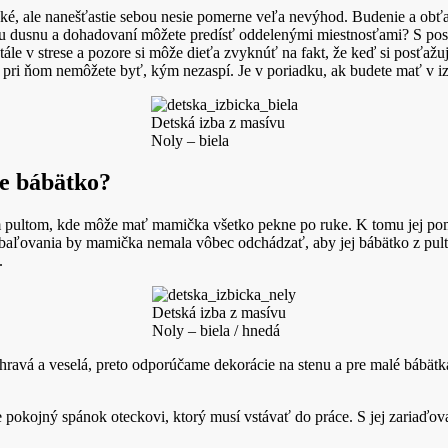
cké, ale nanešťastie sebou nesie pomerne veľa nevýhod. Budenie a ob
 dusnu a dohadovaní môžete predísť oddelenými miestnosťami? S posti
 v strese a pozore si môže dieťa zvyknúť na fakt, že keď si posťažuj
e pri ňom nemôžete byť, kým nezaspí. Je v poriadku, ak budete mať v 
Detská izba z masívu
Noly – biela
re bábätko?
pultom, kde môže mať mamička všetko pekne po ruke. K tomu jej pomôž
prebaľovania by mamička nemala vôbec odchádzať, aby jej bábätko z pu
.
Detská izba z masívu
Noly – biela / hnedá
avá a veselá, preto odporúčame dekorácie na stenu a pre malé bábätká 
e pokojný spánok oteckovi, ktorý musí vstávať do práce. S jej zariaď