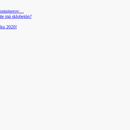
kontajnerov…
tie má sklobetón?
roku 2020!