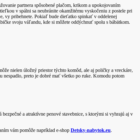
ťažovanie partnera spôsobené plačom, krikom a upokojovaním
eľkou v spálni sa neubránite okamžitému vyskočeniu z postele pri
e, vy pribehnete. Pokiaľ bude dieťatko spinkať v oddelenej
izbičke svoju váľandu, kde si môžete oddýchnuť spolu s bábätkom.
e nielen úložný priestor týchto komôd, ale aj poličky a vreckáre,
ltu nespadlo, preto je dobré mať všetko po ruke. Komodu potom
bezpečné a atraktívne penové stavebnice, s ktorými si vyhrajú aj v
ovaním vám pomôže napríklad e-shop
Detsky-nabytok.eu
.