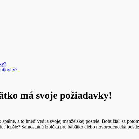
ky?
pijovitý?
bätko má svoje požiadavky!
o spálne, a to hneď vedľa svojej manželskej postele. Bohužiaľ sa pot
ť lepšie? Samostatná izbička pre bábätko alebo novorodenecká postieľ