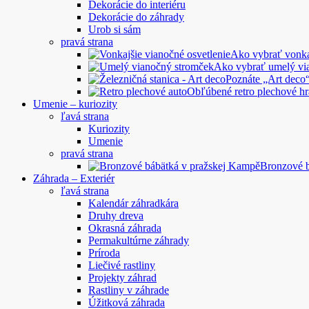
Dekorácie do interiéru
Dekorácie do záhrady
Urob si sám
pravá strana
Ako vybrať vonkaj
Ako vybrať umelý vi
Poznáte „Art deco“
Obľúbené retro plechové hr
Umenie – kuriozity
ľavá strana
Kuriozity
Umenie
pravá strana
Bronzové 
Záhrada – Exteriér
ľavá strana
Kalendár záhradkára
Druhy dreva
Okrasná záhrada
Permakultúrne záhrady
Príroda
Liečivé rastliny
Projekty záhrad
Rastliny v záhrade
Úžitková záhrada