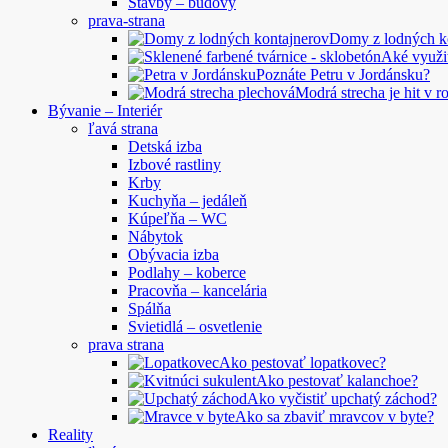
Stavby – budovy
prava-strana
Domy z lodných 
Aké využi
Poznáte Petru v Jordánsku?
Modrá strecha je hit v 
Bývanie – Interiér
ľavá strana
Detská izba
Izbové rastliny
Krby
Kuchyňa – jedáleň
Kúpeľňa – WC
Nábytok
Obývacia izba
Podlahy – koberce
Pracovňa – kancelária
Spálňa
Svietidlá – osvetlenie
prava strana
Ako pestovať lopatkovec?
Ako pestovať kalanchoe?
Ako vyčistiť upchatý záchod?
Ako sa zbaviť mravcov v byte?
Reality