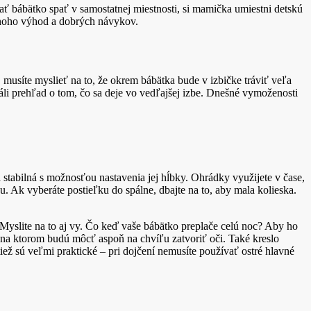
hať bábätko spať v samostatnej miestnosti, si mamička umiestni detskú
mnoho výhod a dobrých návykov.
, musíte myslieť na to, že okrem bábätka bude v izbičke tráviť veľa
 stáli prehľad o tom, čo sa deje vo vedľajšej izbe. Dnešné vymoženosti
a stabilná s možnosťou nastavenia jej hĺbky. Ohrádky využijete v čase,
 Ak vyberáte postieľku do spálne, dbajte na to, aby mala kolieska.
. Myslite na to aj vy. Čo keď vaše bábätko preplače celú noc? Aby ho
, na ktorom budú môcť aspoň na chvíľu zatvoriť oči. Také kreslo
iež sú veľmi praktické – pri dojčení nemusíte používať ostré hlavné