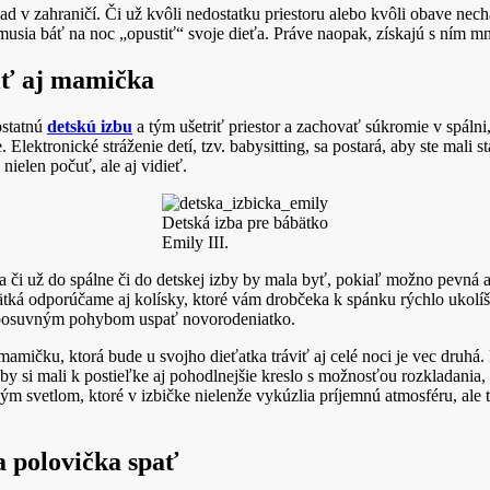
lad v zahraničí. Či už kvôli nedostatku priestoru alebo kvôli obave nec
musia báť na noc „opustiť“ svoje dieťa. Práve naopak, získajú s ním 
viť aj mamička
ostatnú
detskú izbu
a tým ušetriť priestor a zachovať súkromie v spálni
 Elektronické stráženie detí, tzv. babysitting, sa postará, aby ste mali
ielen počuť, ale aj vidieť.
Detská izba pre bábätko
Emily III.
ka či už do spálne či do detskej izby by mala byť, pokiaľ možno pevná 
ká odporúčame aj kolísky, ktoré vám drobčeka k spánku rýchlo ukolíšu.
 posuvným pohybom uspať novorodeniatko.
mamičku, ktorá bude u svojho dieťatka tráviť aj celé noci je vec druhá
by si mali k postieľke aj pohodlnejšie kreslo s možnosťou rozkladania
ým svetlom, ktoré v izbičke nielenže vykúzlia príjemnú atmosféru, ale t
 polovička spať