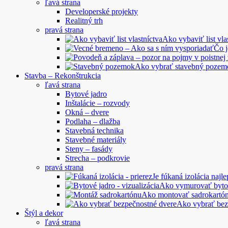
ľavá strana
Developerské projekty
Realitný trh
pravá strana
Ako vybaviť list vla
Čo 
Ako vybrať stavebný pozem
Stavba – Rekonštrukcia
ľavá strana
Bytové jadro
Inštalácie – rozvody
Okná – dvere
Podlaha – dlažba
Stavebná technika
Stavebné materiály
Steny – fasády
Strecha – podkrovie
pravá strana
Je fúkaná izolácia najle
Ako vymurovať byto
Ako montovať sadrokartó
Ako vybrať bez
Štýl a dekor
ľavá strana