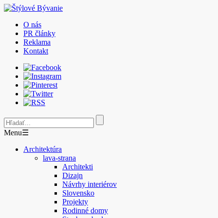
O nás
PR články
Reklama
Kontakt
Menu
☰
Architektúra
lava-strana
Architekti
Dizajn
Návrhy interiérov
Slovensko
Projekty
Rodinné domy