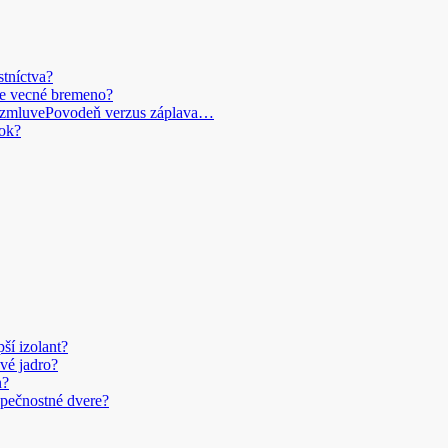
stníctva?
je vecné bremeno?
Povodeň verzus záplava…
ok?
pší izolant?
vé jadro?
n?
pečnostné dvere?