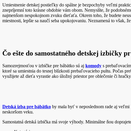
Umiestnenie detskej postieľky do spálne je bezpochyby veľmi prakti
znepríjemní toto krásne obdobie vám obom. Nemyslíte, že podobnému
najmenšom nespokojnom zvuku dieťaťa. Okrem toho, že budete neustále
miestnosti, lepšie sa naučí seba upokojovaniu. Neznamená to však, ž
Čo ešte do samostatného detskej izbičky p
Samozrejmosťou v izbičke pre bábätko sú aj
komody
s prebaľovacím 
ktoré sa umiestnia do tesnej blízkosti prebaľovacieho pultu. Počas 
využijete až dieťa vyrastie ako úložný priestor pre oblečenie či hračky
Detská izba pre bábätko
by mala byť v neposlednom rade aj veľmi hr
neskoršom veku.
Samostatná detská izbička má svoje výhody. Minimálne ňou doprajet