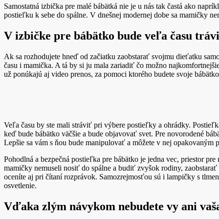
Samostatná izbička pre malé bábätká nie je u nás tak častá ako naprík
postieľku k sebe do spálne. V dnešnej modernej dobe sa mamičky ne
V izbičke pre bábätko bude veľa času trá
Ak sa rozhodujete hneď od začiatku zaobstarať svojmu dieťatku sam
času i mamička. A tá by si ju mala zariadiť čo možno najkomfortnejšie.
už ponúkajú aj video prenos, za pomoci ktorého budete svoje bábätko n
Veľa času by ste mali stráviť pri výbere postieľky a ohrádky. Postieľ
keď bude bábätko väčšie a bude objavovať svet. Pre novorodené bábät
Lepšie sa vám s ňou bude manipulovať a môžete v nej opakovaným
Pohodlná a bezpečná postieľka pre bábätko je jedna vec, priestor pre 
mamičky nemuseli nosiť do spálne a budiť zvyšok rodiny, zaobstarať 
oceníte aj pri čítaní rozprávok. Samozrejmosťou sú i lampičky s tlmen
osvetlenie.
Vďaka zlým návykom nebudete vy ani vaša