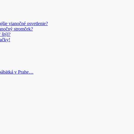
šie vianočné osvetlenie?
anočný stromček?
 štýl?
ačky!
bábätká v Prahe…