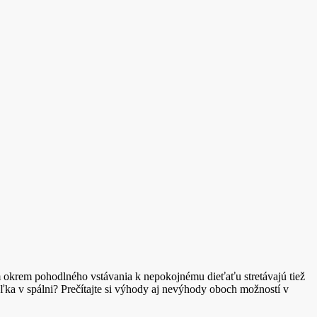
om okrem pohodlného vstávania k nepokojnému dieťaťu stretávajú tiež
ka v spálni? Prečítajte si výhody aj nevýhody oboch možností v