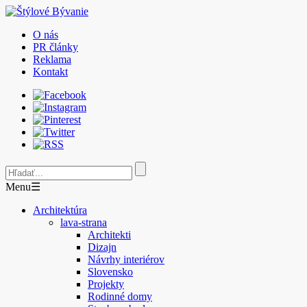
O nás
PR články
Reklama
Kontakt
Menu
☰
Architektúra
lava-strana
Architekti
Dizajn
Návrhy interiérov
Slovensko
Projekty
Rodinné domy