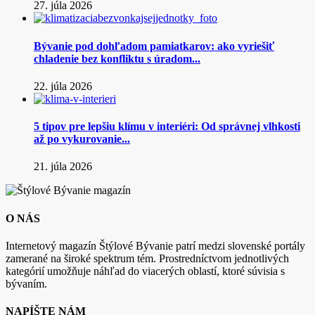
27. júla 2026
Bývanie pod dohľadom pamiatkarov: ako vyriešiť
chladenie bez konfliktu s úradom...
22. júla 2026
5 tipov pre lepšiu klímu v interiéri: Od správnej vlhkosti
až po vykurovanie...
21. júla 2026
O NÁS
Internetový magazín Štýlové Bývanie patrí medzi slovenské portály
zamerané na široké spektrum tém. Prostredníctvom jednotlivých
kategórií umožňuje náhľad do viacerých oblastí, ktoré súvisia s
bývaním.
NAPÍŠTE NÁM