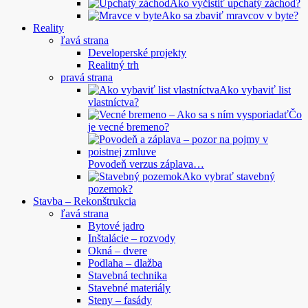
Ako vyčistiť upchatý záchod?
Ako sa zbaviť mravcov v byte?
Reality
ľavá strana
Developerské projekty
Realitný trh
pravá strana
Ako vybaviť list
vlastníctva?
Čo
je vecné bremeno?
Povodeň verzus záplava…
Ako vybrať stavebný
pozemok?
Stavba – Rekonštrukcia
ľavá strana
Bytové jadro
Inštalácie – rozvody
Okná – dvere
Podlaha – dlažba
Stavebná technika
Stavebné materiály
Steny – fasády