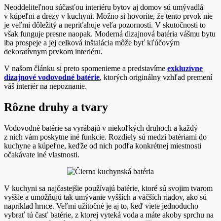
Neoddeliteľnou súčasťou interiéru bytov aj domov sú umývadlá
v kúpeľni a drezy v kuchyni. Možno si hovoríte, že tento prvok nie
je veľmi dôležitý a nepriťahuje veľa pozornosti. V skutočnosti to
však funguje presne naopak. Moderná dizajnová batéria vášmu bytu
iba prospeje a jej celková inštalácia môže byť kľúčovým
dekoratívnym prvkom interiéru.
V našom článku si preto spomenieme a predstavíme
exkluzívne
dizajnové vodovodné batérie
, ktorých originálny vzhľad premení
váš interiér na nepoznanie.
Rôzne druhy a tvary
Vodovodné batérie sa vyrábajú v niekoľkých druhoch a každý
z nich vám poskytne iné funkcie. Rozdiely sú medzi batériami do
kuchyne a kúpeľne, keďže od nich podľa konkrétnej miestnosti
očakávate iné vlastnosti.
V kuchyni sa najčastejšie používajú batérie, ktoré sú svojim tvarom
vyššie a umožňujú tak umývanie vyšších a väčších riadov, ako sú
napríklad hrnce. Veľmi užitočné je aj to, keď viete jednoducho
vybrať tú časť batérie, z ktorej vyteká voda a máte akoby sprchu na