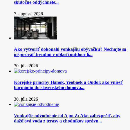
skutočne oddýchnete...
7. augusta 2026
Ako vytvoriť dokonalú vonkajšiu obývačku? Nechajte sa
inšpirovať trendmi v oblasti outdoor li...
30. júla 2026
Kórejské princípy Hanok, Yeobaek a Ondol: ako vniesť
harmóniu do slovenského domova...
30. júla 2026
Vonkajšie odvodnenie od A po Z: Ako zabezpečiť, aby
dažďová voda z terasy a chodníkov správn...