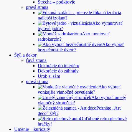
Strecha – podkrovie
pravá strana
Je fúkaná izolácia
najlepší izolant?
Ako vymurovať
bytové jadro?
Ako montovať
sadrokartón?
Ako vybrať
bezpečnostné dvere?
Štýl a dekor
ľavá strana
Dekorácie do interiéru
Dekorácie do záhrady
Urob si sám
pravá strana
Ako vybrať
vonkajšie vianočné osvetlenie?
Ako vybrať umelý
vianočný stromček?
Poznáte „Art
deco“ štýl?
Obľúbené retro plechové
hračky!
Umenie – kuriozity