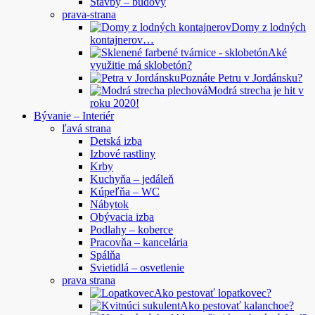
Stavby – budovy
prava-strana
Domy z lodných
kontajnerov…
Aké
využitie má sklobetón?
Poznáte Petru v Jordánsku?
Modrá strecha je hit v
roku 2020!
Bývanie – Interiér
ľavá strana
Detská izba
Izbové rastliny
Krby
Kuchyňa – jedáleň
Kúpeľňa – WC
Nábytok
Obývacia izba
Podlahy – koberce
Pracovňa – kancelária
Spálňa
Svietidlá – osvetlenie
prava strana
Ako pestovať lopatkovec?
Ako pestovať kalanchoe?