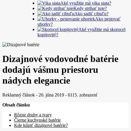
Aké využitie má vika siata?
Kedy strihať tuje?
Ako sadiť cibuľu?
Ako pestovať
uhorky?
Aké využitie má skorocel
kopijovitý?
Dizajnové vodovodné batérie
dodajú vášmu priestoru
nádych elegancie
Reklamný článok
-
20. júna 2019
-
6115. zobrazení
Obsah článku
Rôzne druhy a tvary
Čierne kuchynské batérie
Kde kúpiť dizajnové batérie?