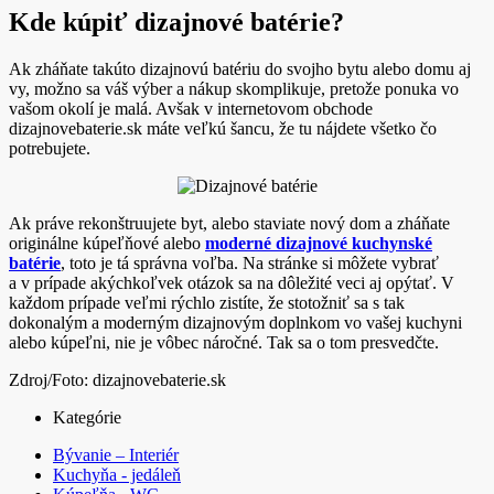
Kde kúpiť dizajnové batérie?
Ak zháňate takúto dizajnovú batériu do svojho bytu alebo domu aj
vy, možno sa váš výber a nákup skomplikuje, pretože ponuka vo
vašom okolí je malá. Avšak v internetovom obchode
dizajnovebaterie.sk máte veľkú šancu, že tu nájdete všetko čo
potrebujete.
Ak práve rekonštruujete byt, alebo staviate nový dom a zháňate
originálne kúpeľňové alebo
moderné dizajnové kuchynské
batérie
, toto je tá správna voľba. Na stránke si môžete vybrať
a v prípade akýchkoľvek otázok sa na dôležité veci aj opýtať. V
každom prípade veľmi rýchlo zistíte, že stotožniť sa s tak
dokonalým a moderným dizajnovým doplnkom vo vašej kuchyni
alebo kúpeľni, nie je vôbec náročné. Tak sa o tom presvedčte.
Zdroj/Foto: dizajnovebaterie.sk
Kategórie
Bývanie – Interiér
Kuchyňa - jedáleň