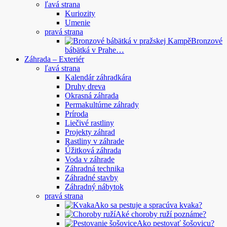
ľavá strana
Kuriozity
Umenie
pravá strana
Bronzové
bábätká v Prahe…
Záhrada – Exteriér
ľavá strana
Kalendár záhradkára
Druhy dreva
Okrasná záhrada
Permakultúrne záhrady
Príroda
Liečivé rastliny
Projekty záhrad
Rastliny v záhrade
Úžitková záhrada
Voda v záhrade
Záhradná technika
Záhradné stavby
Záhradný nábytok
pravá strana
Ako sa pestuje a spracúva kvaka?
Aké choroby ruží poznáme?
Ako pestovať šošovicu?