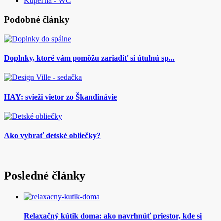
Kúpeľňa - WC
Podobné články
Doplnky, ktoré vám pomôžu zariadiť si útulnú sp...
HAY: svieži vietor zo Škandinávie
Ako vybrať detské obliečky?
Posledné články
Relaxačný kútik doma: ako navrhnúť priestor, kde si