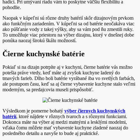
hadici. Pri umývaní riadu vám to poskytne väčšiu flexibilitu a
pohodlie.
Naopak v kúpeľni sú rôzne druhy batérií skôr dizajnovým prvkom
ako funkčným zariadením. V kúpeľni sa od batérie neočakáva viac
ako púšťanie vody z takej výšky, aby sa vám pod ňu zmestili ruky.
To umožňuje viac priestoru na výber dizajnu, ktorý v dnešnej dobe
ponúka naozaj širokú škálu možností.
Čierne kuchynské batérie
Pokiaľ si na dizajn potrpíte aj v kuchyni, čierne batérie vás možno
potešia práve vtedy, keď máte aj zvyšok kuchyne ladený do
tmavých farieb. Dlho boli batérie vyrábané iba vo svetlých farbách,
ale postupom času, keď sa aj čierne vybavenie kuchyne stalo veľmi
moderným, sa predajcovia museli prispôsobiť.
Výsledkom je pomerne bohatý
výber čiernych kuchynských
batérií
, ktoré nájdete v rôznych tvaroch a s rôznymi funkciami.
Dokonca máte na výber aj medzi matnými a lesklými modelmi,
vďaka čomu môžete mať vybavenie kuchyne zladené naozaj do
posledného detailu a navyše to bude aj praktické.