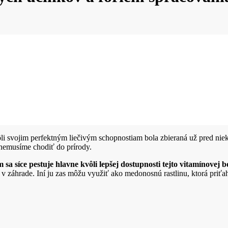
i svojim perfektným liečivým schopnostiam bola zbieraná už pred nie
 nemusíme chodiť do prírody.
 sa síce pestuje hlavne kvôli lepšej dostupnosti tejto vitamínovej 
 v záhrade. Iní ju zas môžu využiť ako medonosnú rastlinu, ktorá pri