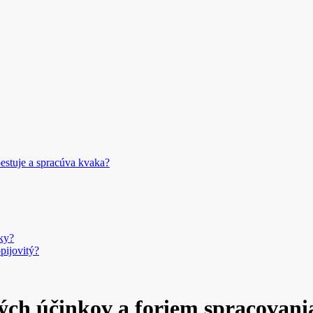
estuje a spracúva kvaka?
ky?
pijovitý?
vých účinkov a foriem spracovani