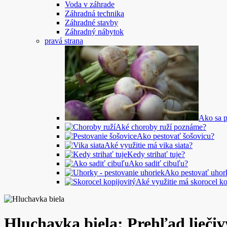
Voda v záhrade
Záhradná technika
Záhradné stavby
Záhradný nábytok
pravá strana
Ako sa p
Aké choroby ruží poznáme?
Ako pestovať šošovicu?
Aké využitie má vika siata?
Kedy strihať tuje?
Ako sadiť cibuľu?
Ako pestovať uhor
Aké využitie má skorocel ko
Hluchavka biela: Prehľad lieči