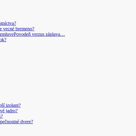
stníctva?
je vecné bremeno?
Povodeň verzus záplava…
ok?
pší izolant?
vé jadro?
n?
pečnostné dvere?