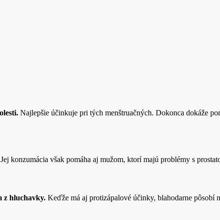
lesti.
Najlepšie účinkuje pri tých menštruačných. Dokonca dokáže po
Jej konzumácia však pomáha aj mužom, ktorí majú problémy s prostato
m z hluchavky.
Keďže má aj protizápalové účinky, blahodarne pôsobí na