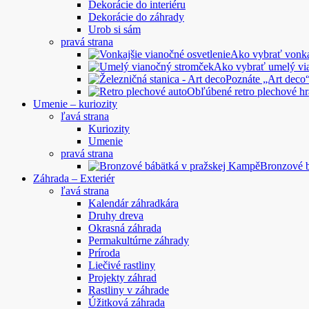
Dekorácie do interiéru
Dekorácie do záhrady
Urob si sám
pravá strana
Ako vybrať vonkaj
Ako vybrať umelý vi
Poznáte „Art deco“
Obľúbené retro plechové hr
Umenie – kuriozity
ľavá strana
Kuriozity
Umenie
pravá strana
Bronzové 
Záhrada – Exteriér
ľavá strana
Kalendár záhradkára
Druhy dreva
Okrasná záhrada
Permakultúrne záhrady
Príroda
Liečivé rastliny
Projekty záhrad
Rastliny v záhrade
Úžitková záhrada