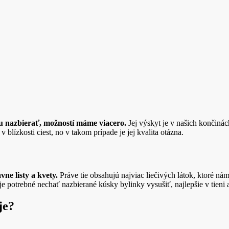
ju nazbierať, možností máme viacero.
Jej výskyt je v našich končiná
blízkosti ciest, no v takom prípade je jej kvalita otázna.
vne listy a kvety.
Práve tie obsahujú najviac liečivých látok, ktoré n
e potrebné nechať nazbierané kúsky bylinky vysušiť, najlepšie v tieni
je?