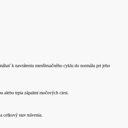
máhať k navráteniu menštruačného cyklu do normálu pri jeho
u alebo trpia zápalmi močových ciest.
 celkový stav trávenia.