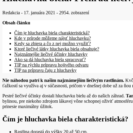
Redakcia
-
17. januára 2021
-
2954. zobrazení
Obsah článku
Čím je hluchavka biela charakteristická?
Kde v prírode môžeme nájsť hluchavku?
Kedy sa zbiera a čo z nej možno využiť?
Ktoré liečivé látky hluchavka biela obsahuje?
Najznámejšie liečivé účinky hluchavky
Ako sa dá hluchavka biela spracovať?
TIP na rýchlu prípravu hojivého odvaru
TIP na prípravu čaju z hluchavky
Nie náhodou patrí k našim najznámejším liečivým rastlinám.
Kvôl
ťažkostí sa využíva aj v súčasnosti, pričom v dnešnej dobe už za ňou
Pestré liečivé účinky dostali hluchavku bielu až do našich záhrad.
Tam
bylinou, pre niekoho zdrojom lákavej vône schopnej oživiť atmosféru
prinesie maximálny úžitok.
Čím je hluchavka biela charakteristická?
Rastlina dorastá do výšky 20 až 50 cm.