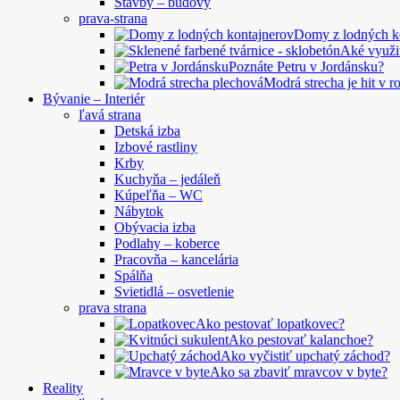
Stavby – budovy
prava-strana
Domy z lodných 
Aké využi
Poznáte Petru v Jordánsku?
Modrá strecha je hit v 
Bývanie – Interiér
ľavá strana
Detská izba
Izbové rastliny
Krby
Kuchyňa – jedáleň
Kúpeľňa – WC
Nábytok
Obývacia izba
Podlahy – koberce
Pracovňa – kancelária
Spálňa
Svietidlá – osvetlenie
prava strana
Ako pestovať lopatkovec?
Ako pestovať kalanchoe?
Ako vyčistiť upchatý záchod?
Ako sa zbaviť mravcov v byte?
Reality