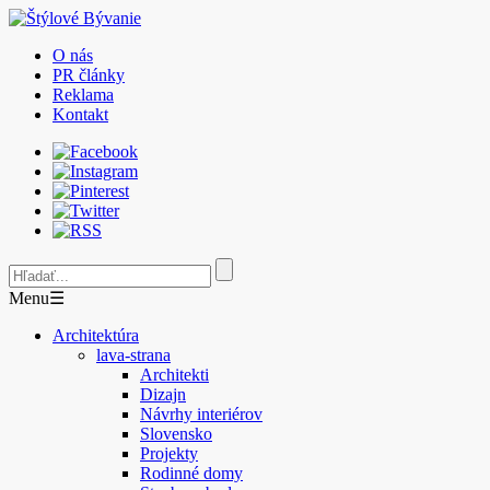
O nás
PR články
Reklama
Kontakt
Menu
☰
Architektúra
lava-strana
Architekti
Dizajn
Návrhy interiérov
Slovensko
Projekty
Rodinné domy