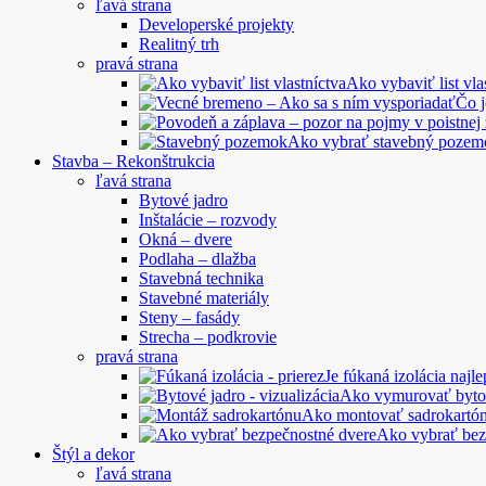
ľavá strana
Developerské projekty
Realitný trh
pravá strana
Ako vybaviť list vla
Čo 
Ako vybrať stavebný pozem
Stavba – Rekonštrukcia
ľavá strana
Bytové jadro
Inštalácie – rozvody
Okná – dvere
Podlaha – dlažba
Stavebná technika
Stavebné materiály
Steny – fasády
Strecha – podkrovie
pravá strana
Je fúkaná izolácia najle
Ako vymurovať byto
Ako montovať sadrokartó
Ako vybrať bez
Štýl a dekor
ľavá strana