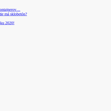
kontajnerov…
tie má sklobetón?
roku 2020!