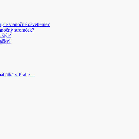
šie vianočné osvetlenie?
anočný stromček?
 štýl?
ačky!
bábätká v Prahe…