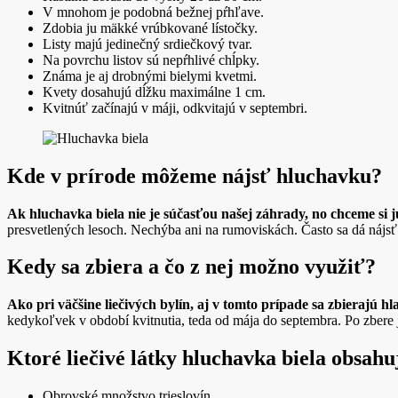
V mnohom je podobná bežnej pŕhľave.
Zdobia ju mäkké vrúbkované lístočky.
Listy majú jedinečný srdiečkový tvar.
Na povrchu listov sú nepŕhlivé chĺpky.
Známa je aj drobnými bielymi kvetmi.
Kvety dosahujú dĺžku maximálne 1 cm.
Kvitnúť začínajú v máji, odkvitajú v septembri.
Kde v prírode môžeme nájsť hluchavku?
Ak hluchavka biela nie je súčasťou našej záhrady, no chceme si 
presvetlených lesoch. Nechýba ani na rumoviskách. Často sa dá nájsť v 
Kedy sa zbiera a čo z nej možno využiť?
Ako pri väčšine liečivých bylín, aj v tomto prípade sa zbierajú hla
kedykoľvek v období kvitnutia, teda od mája do septembra. Po zbere j
Ktoré liečivé látky hluchavka biela obsahu
Obrovské množstvo trieslovín.