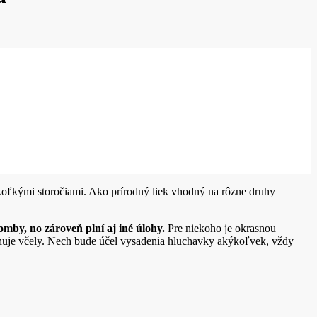
koľkými storočiami. Ako prírodný liek vhodný na rôzne druhy
bomby, no zároveň plní aj iné úlohy.
Pre niekoho je okrasnou
ťahuje včely. Nech bude účel vysadenia hluchavky akýkoľvek, vždy