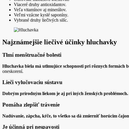
Viaceré druhy antioxidantov.
Veľa vitamínov aj minerálov.
Veľmi vzácne kyslé saponíny.
Vybrané druhy liečivých silíc.
Najznámejšie liečivé účinky hluchavky
Tlmí menštruačné bolesti
Hluchavka biela má utlmujúce schopnosti pri rôznych formách bo
oneskorení.
Lieči vylučovaciu sústavu
Dobrým prírodným liekom je aj pri iných ženských problémoch.
Pomáha zlepšiť trávenie
Nadúvanie, zápcha, kŕče, to všetko sa dá zmierniť horúcim čajo
Je účinná pri nespavosti