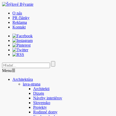
O nás
PR články
Reklama
Kontakt
Menu
☰
Architektúra
lava-strana
Architekti
Dizajn
Návrhy interiérov
Slovensko
Projekty
Rodinné domy