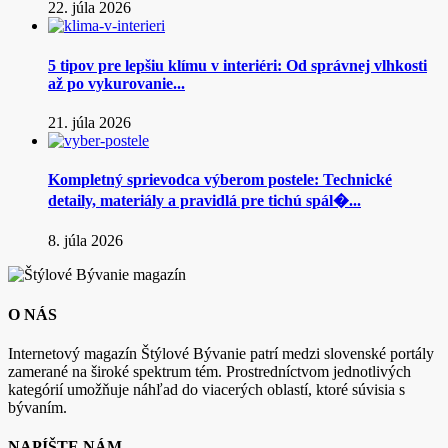
22. júla 2026
5 tipov pre lepšiu klímu v interiéri: Od správnej vlhkosti
až po vykurovanie...
21. júla 2026
Kompletný sprievodca výberom postele: Technické
detaily, materiály a pravidlá pre tichú spál�...
8. júla 2026
O NÁS
Internetový magazín Štýlové Bývanie patrí medzi slovenské portály
zamerané na široké spektrum tém. Prostredníctvom jednotlivých
kategórií umožňuje náhľad do viacerých oblastí, ktoré súvisia s
bývaním.
NAPÍŠTE NÁM