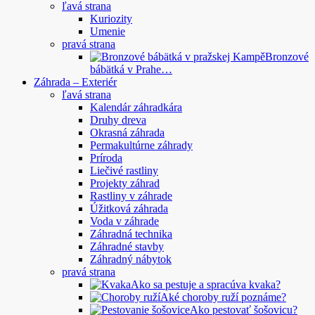
ľavá strana
Kuriozity
Umenie
pravá strana
Bronzové
bábätká v Prahe…
Záhrada – Exteriér
ľavá strana
Kalendár záhradkára
Druhy dreva
Okrasná záhrada
Permakultúrne záhrady
Príroda
Liečivé rastliny
Projekty záhrad
Rastliny v záhrade
Úžitková záhrada
Voda v záhrade
Záhradná technika
Záhradné stavby
Záhradný nábytok
pravá strana
Ako sa pestuje a spracúva kvaka?
Aké choroby ruží poznáme?
Ako pestovať šošovicu?