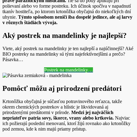
práve parazitickými hlísticami.
Tie sa do pôdy aplikujú pri
polievaní alebo vo forme postreku. Ich účinok spočíva v napadnutí
tkanív hostiteľa, po ktorom krtonôžka obyčajná do niekoľkých dní
uhynie.
Týmto spôsobom neničí iba dospelé jedince, ale aj larvy
v rôznych štádiách vývoja.
Aký postrek na mandelinky je najlepší?
Viete, aký postrek na mandelinky je ten najlepší a najúčinnejší? Aké
BIO postreky na mandelinky sú tými najefektívnejšími a prečo?
Pásavka…
Postrek na mandelinky…
Pomôcť môžu aj prirodzení predátori
Krtonôžka obyčajná je súčasťou potravinového reťazca, takže
okrem chemických postrekov a hlístic je likvidovaná aj
prirodzenými predátormi v prírode.
Medzi jej najväčších
nepriateľov patria sovy, škorce, vrany alebo krtkovia.
Najviac
ich požierajú poslední menovaní, ktorí žijú rovnako ako krtonôžky
pod zemou, kde k nim majú priamy prístup.