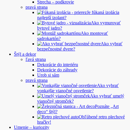
Strecha – podkrovie
pravá strana
Je fúkaná izolácia
najlepší izolant?
Ako vymurovať
bytové jadro?
Ako montovať
sadrokartón?
Ako vybrať
bezpečnostné dvere?
Štýl a dekor
ľavá strana
Dekorácie do interiéru
Dekorácie do záhrady
Urob si sám
pravá strana
Ako vybrať
vonkajšie vianočné osvetlenie?
Ako vybrať umelý
vianočný stromček?
Poznáte „Art
deco“ štýl?
Obľúbené retro plechové
hračky!
Umenie – kuriozity