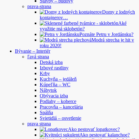
Stavby – budovy
prava-strana
Domy z lodných
kontajnerov…
Aké
využitie má sklobetón?
Poznáte Petru v Jordánsku?
Modrá strecha je hit v
roku 2020!
Bývanie – Interiér
ľavá strana
Detská izba
Izbové rastliny
Krby
Kuchyňa – jedáleň
Kúpeľňa – WC
Nábytok
Obývacia izba
Podlahy – koberce
Pracovňa – kancelária
Spálňa
Svietidlá – osvetlenie
prava strana
Ako pestovať lopatkovec?
Ako pestovať kalanchoe?