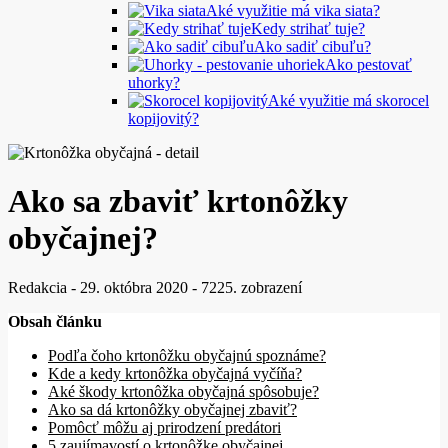
Aké využitie má vika siata?
Kedy strihať tuje?
Ako sadiť cibuľu?
Ako pestovať
uhorky?
Aké využitie má skorocel
kopijovitý?
Ako sa zbaviť krtonôžky
obyčajnej?
Redakcia
-
29. októbra 2020
-
7225. zobrazení
Obsah článku
Podľa čoho krtonôžku obyčajnú spoznáme?
Kde a kedy krtonôžka obyčajná vyčíňa?
Aké škody krtonôžka obyčajná spôsobuje?
Ako sa dá krtonôžky obyčajnej zbaviť?
Pomôcť môžu aj prirodzení predátori
5 zaujímavostí o krtonôžke obyčajnej…