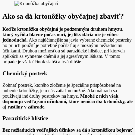
Ako sa dá krtonôžky obyčajnej zbaviť?
Keďže krtonôžka obyčajná je podzemným druhom hmyzu,
ktorý vyčíňa hlavne počas noci, jej likvidácia nie je vôbec
jednoduchá.
Ako najúčinnejšie sa javia vybrané chemické postreky,
no pri ich použití je potrebné počítať aj s možnými nežiaducimi
účinkami. Druhou možnosťou sú parazitické hlístice, pri ktorých
aplikácii sa vyhneme chémii a jej agresívnym látkam. V tomto
prípade je však účinok slabší a trvá dlhšie.
Chemický postrek
Zohnať postrek, ktorého zloženie je špeciálne prispôsobené na
hubenie krtonôžky, je u nás zatiaľ nemožné. Ako náhrada sa
používajú iné druhy postrekov na hmyz.
Mnohé z nich však
disponujú vedľajšími účinkami, ktoré neničia iba krtonôžky, ale
aj rastliny v záhrade.
Parazitické hlístice
Bez nežiaducich vedľajších účinkov sa dá s krtonôžkou bojovať