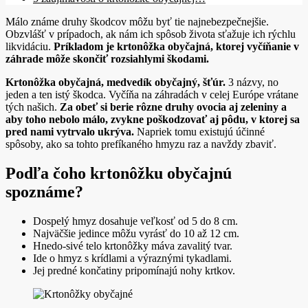
Málo známe druhy škodcov môžu byť tie najnebezpečnejšie.
Obzvlášť v prípadoch, ak nám ich spôsob života sťažuje ich rýchlu
likvidáciu.
Príkladom je krtonôžka obyčajná, ktorej vyčíňanie v
záhrade môže skončiť rozsiahlymi škodami.
Krtonôžka obyčajná, medvedík obyčajný, šťúr.
3 názvy, no
jeden a ten istý škodca. Vyčíňa na záhradách v celej Európe vrátane
tých našich.
Za obeť si berie rôzne druhy ovocia aj zeleniny a
aby toho nebolo málo, zvykne poškodzovať aj pôdu, v ktorej sa
pred nami vytrvalo ukrýva.
Napriek tomu existujú účinné
spôsoby, ako sa tohto prefíkaného hmyzu raz a navždy zbaviť.
Podľa čoho krtonôžku obyčajnú
spoznáme?
Dospelý hmyz dosahuje veľkosť od 5 do 8 cm.
Najväčšie jedince môžu vyrásť do 10 až 12 cm.
Hnedo-sivé telo krtonôžky máva zavalitý tvar.
Ide o hmyz s krídlami a výraznými tykadlami.
Jej predné končatiny pripomínajú nohy krtkov.