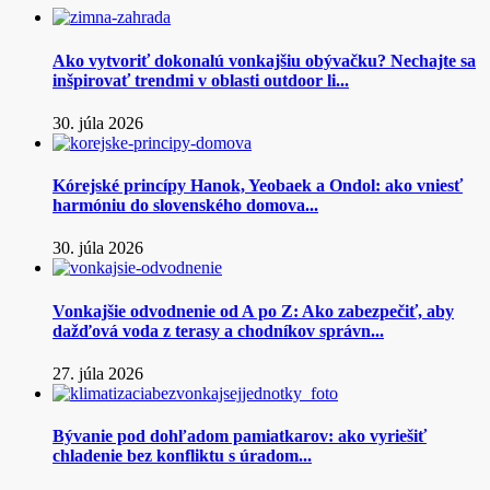
Ako vytvoriť dokonalú vonkajšiu obývačku? Nechajte sa
inšpirovať trendmi v oblasti outdoor li...
30. júla 2026
Kórejské princípy Hanok, Yeobaek a Ondol: ako vniesť
harmóniu do slovenského domova...
30. júla 2026
Vonkajšie odvodnenie od A po Z: Ako zabezpečiť, aby
dažďová voda z terasy a chodníkov správn...
27. júla 2026
Bývanie pod dohľadom pamiatkarov: ako vyriešiť
chladenie bez konfliktu s úradom...