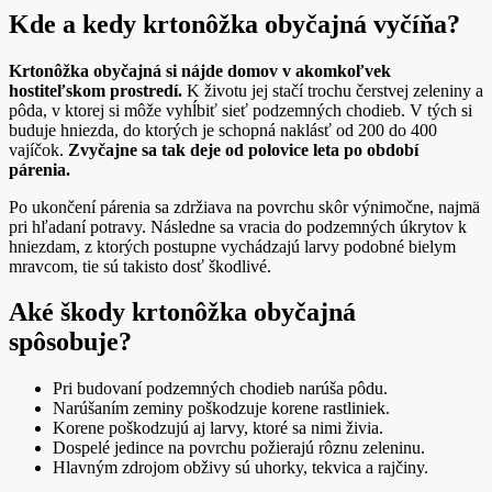
Kde a kedy krtonôžka obyčajná vyčíňa?
Krtonôžka obyčajná si nájde domov v akomkoľvek
hostiteľskom prostredí.
K životu jej stačí trochu čerstvej zeleniny a
pôda, v ktorej si môže vyhĺbiť sieť podzemných chodieb. V tých si
buduje hniezda, do ktorých je schopná naklásť od 200 do 400
vajíčok.
Zvyčajne sa tak deje od polovice leta po období
párenia.
Po ukončení párenia sa zdržiava na povrchu skôr výnimočne, najmä
pri hľadaní potravy. Následne sa vracia do podzemných úkrytov k
hniezdam, z ktorých postupne vychádzajú larvy podobné bielym
mravcom, tie sú takisto dosť škodlivé.
Aké škody krtonôžka obyčajná
spôsobuje?
Pri budovaní podzemných chodieb narúša pôdu.
Narúšaním zeminy poškodzuje korene rastliniek.
Korene poškodzujú aj larvy, ktoré sa nimi živia.
Dospelé jedince na povrchu požierajú rôznu zeleninu.
Hlavným zdrojom obživy sú uhorky, tekvica a rajčiny.