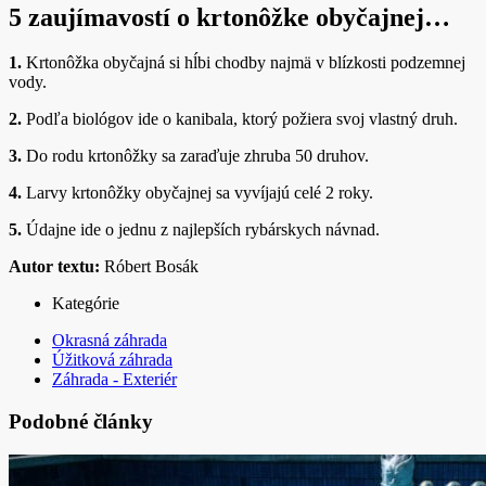
5 zaujímavostí o krtonôžke obyčajnej…
1.
Krtonôžka obyčajná si hĺbi chodby najmä v blízkosti podzemnej
vody.
2.
Podľa biológov ide o kanibala, ktorý požiera svoj vlastný druh.
3.
Do rodu krtonôžky sa zaraďuje zhruba 50 druhov.
4.
Larvy krtonôžky obyčajnej sa vyvíjajú celé 2 roky.
5.
Údajne ide o jednu z najlepších rybárskych návnad.
Autor textu:
Róbert Bosák
Kategórie
Okrasná záhrada
Úžitková záhrada
Záhrada - Exteriér
Podobné články