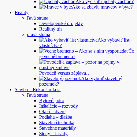
Ako vyčistiť upchatý záchod?
Ako sa zbaviť mravcov v byte?
Reality
ľavá strana
Developerské projekty
Realitný trh
pravá strana
Ako vybaviť list
vlastníctva?
Čo
je vecné bremeno?
Povodeň verzus záplava…
Ako vybrať stavebný
pozemok?
Stavba – Rekonštrukcia
ľavá strana
Bytové jadro
Inštalácie – rozvody
Okná – dvere
Podlaha – dlažba
Stavebná technika
Stavebné materiály
Steny – fasády