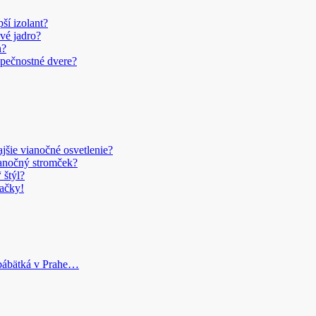
pší izolant?
vé jadro?
n?
pečnostné dvere?
šie vianočné osvetlenie?
anočný stromček?
 štýl?
ačky!
bábätká v Prahe…