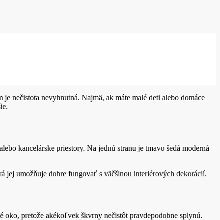
om je nečistota nevyhnutná. Najmä, ak máte malé deti alebo domáce
ie.
lebo kancelárske priestory. Na jednú stranu je tmavo šedá moderná
á jej umožňuje dobre fungovať s väčšinou interiérových dekorácií.
ské oko, pretože akékoľvek škvrny nečistôt pravdepodobne splynú.