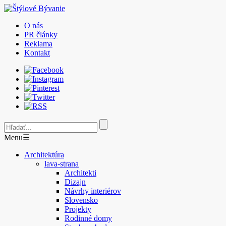
O nás
PR články
Reklama
Kontakt
Menu
☰
Architektúra
lava-strana
Architekti
Dizajn
Návrhy interiérov
Slovensko
Projekty
Rodinné domy