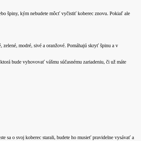
ebo špiny, kým nebudete môcť vyčistiť koberec znovu. Pokiaľ ale
, zelené, modré, sivé a oranžové. Pomáhajú skryť špinu a v
bu, ktorá bude vyhovovať vášmu súčasnému zariadeniu, či už máte
te sa o svoj koberec starali, budete ho musieť pravidelne vysávať a