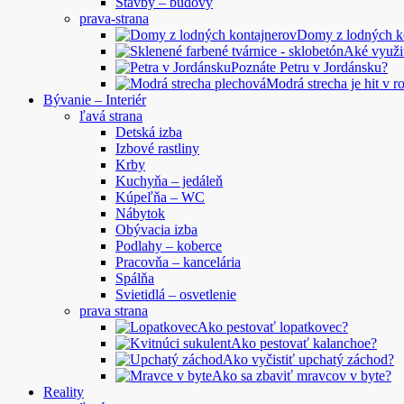
Stavby – budovy
prava-strana
Domy z lodných 
Aké využi
Poznáte Petru v Jordánsku?
Modrá strecha je hit v 
Bývanie – Interiér
ľavá strana
Detská izba
Izbové rastliny
Krby
Kuchyňa – jedáleň
Kúpeľňa – WC
Nábytok
Obývacia izba
Podlahy – koberce
Pracovňa – kancelária
Spálňa
Svietidlá – osvetlenie
prava strana
Ako pestovať lopatkovec?
Ako pestovať kalanchoe?
Ako vyčistiť upchatý záchod?
Ako sa zbaviť mravcov v byte?
Reality