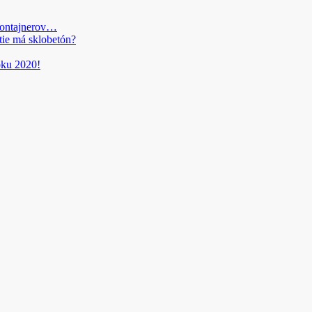
kontajnerov…
tie má sklobetón?
roku 2020!