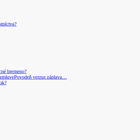
stníctva?
ecné bremeno?
Povodeň verzus záplava…
ok?