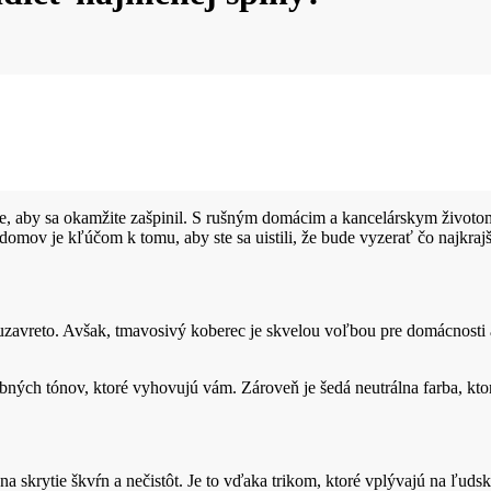
a je, aby sa okamžite zašpinil. S rušným domácim a kancelárskym život
omov je kľúčom k tomu, aby ste sa uistili, že bude vyzerať čo najkrajš
zavreto. Avšak, tmavosivý koberec je skvelou voľbou pre domácnosti a
ných tónov, ktoré vyhovujú vám. Zároveň je šedá neutrálna farba, ktor
 skrytie škvŕn a nečistôt. Je to vďaka trikom, ktoré vplývajú na ľud