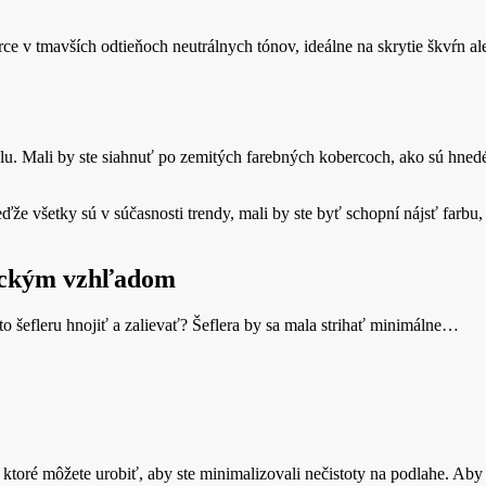
 v tmavších odtieňoch neutrálnych tónov, ideálne na skrytie škvŕn al
u. Mali by ste siahnuť po zemitých farebných kobercoch, ako sú hnedé
 Keďže všetky sú v súčasnosti trendy, mali by ste byť schopní nájsť far
tickým vzhľadom
sto šefleru hnojiť a zalievať? Šeflera by sa mala strihať minimálne…
toré môžete urobiť, aby ste minimalizovali nečistoty na podlahe. Aby s