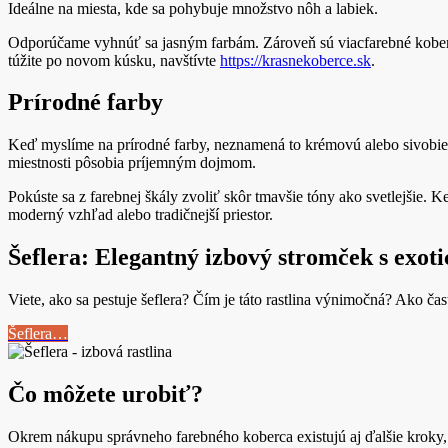
Ideálne na miesta, kde sa pohybuje množstvo nôh a labiek.
Odporúčame vyhnúť sa jasným farbám. Zároveň sú viacfarebné koberce
túžite po novom kúsku, navštívte
https://krasnekoberce.sk
.
Prírodné farby
Keď myslíme na prírodné farby, neznamená to krémovú alebo sivobiel
miestnosti pôsobia príjemným dojmom.
Pokúste sa z farebnej škály zvoliť skôr tmavšie tóny ako svetlejšie.
moderný vzhľad alebo tradičnejší priestor.
Šeflera: Elegantný izbový stromček s exo
Viete, ako sa pestuje šeflera? Čím je táto rastlina výnimočná? Ako ča
Šeflera…
Čo môžete urobiť?
Okrem nákupu správneho farebného koberca existujú aj ďalšie kroky, k