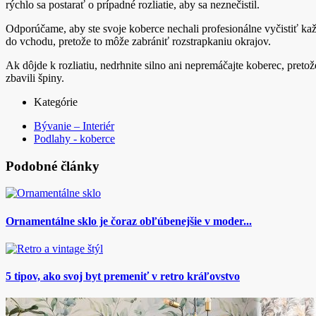
rýchlo sa postarať o prípadné rozliatie, aby sa neznečistil.
Odporúčame, aby ste svoje koberce nechali profesionálne vyčistiť kaž
do vchodu, pretože to môže zabrániť rozstrapkaniu okrajov.
Ak dôjde k rozliatiu, nedrhnite silno ani nepremáčajte koberec, pret
zbavili špiny.
Kategórie
Bývanie – Interiér
Podlahy - koberce
Podobné články
Ornamentálne sklo je čoraz obľúbenejšie v moder...
5 tipov, ako svoj byt premeniť v retro kráľovstvo