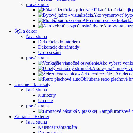
pravá strana
Je fúkaná izolácia najle
Ako vymurovať byto
Ako montovať sadrokartó
Ako vybrať bez
Štýl a dekor
ľavá strana
Dekorácie do interiéru
Dekorácie do záhrady
Urob si sám
pravá strana
Ako vybrať vonkaj
Ako vybrať umelý vi
Poznáte „Art deco“
Obľúbené retro plechové hr
Umenie – kuriozity
ľavá strana
Kuriozity
Umenie
pravá strana
Bronzové 
Záhrada – Exteriér
ľavá strana
Kalendár záhradkára
Druhy dreva