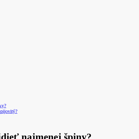
ky?
pijovitý?
idieť najmenej špiny?