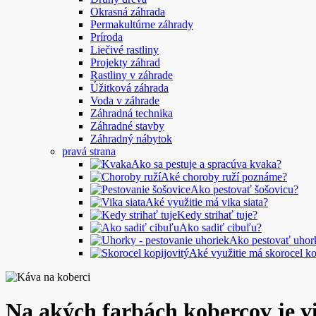
Okrasná záhrada
Permakultúrne záhrady
Príroda
Liečivé rastliny
Projekty záhrad
Rastliny v záhrade
Úžitková záhrada
Voda v záhrade
Záhradná technika
Záhradné stavby
Záhradný nábytok
pravá strana
Ako sa pestuje a spracúva kvaka?
Aké choroby ruží poznáme?
Ako pestovať šošovicu?
Aké využitie má vika siata?
Kedy strihať tuje?
Ako sadiť cibuľu?
Ako pestovať uhor
Aké využitie má skorocel ko
Na akých farbách kobercov je v