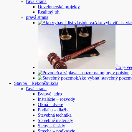
ľavá strana
Developerské projekty
Realitný trh
pravá strana
Ako vybaviť list vla
Čo je v
Ako vybrať stavebný pozem
Stavba – Rekonštrukcia
ľavá strana
Bytové jadro
Inštalácie – rozvody
Okná – dvere
Podlaha – dlažba
Stavebná technika
Stavebné materiály
Steny – fasády
Strecha – podkrovie