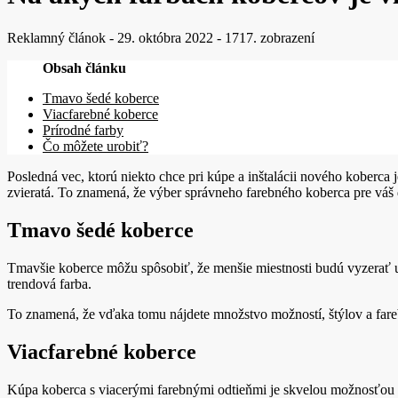
Reklamný článok
-
29. októbra 2022
-
1717. zobrazení
Obsah článku
Tmavo šedé koberce
Viacfarebné koberce
Prírodné farby
Čo môžete urobiť?
Posledná vec, ktorú niekto chce pri kúpe a inštalácii nového koberc
zvieratá. To znamená, že výber správneho farebného koberca pre váš d
Tmavo šedé koberce
Tmavšie koberce môžu spôsobiť, že menšie miestnosti budú vyzerať u
trendová farba.
To znamená, že vďaka tomu nájdete množstvo možností, štýlov a fareb
Viacfarebné koberce
Kúpa koberca s viacerými farebnými odtieňmi je skvelou možnosťou na