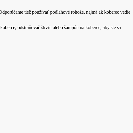
ti. Odporúčame tiež používať podlahové rohože, najmä ak koberec vedie
a koberce, odstraňovač škvŕn alebo šampón na koberce, aby ste sa