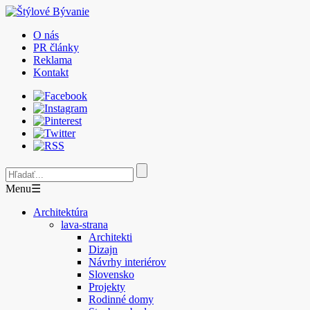
O nás
PR články
Reklama
Kontakt
Menu
☰
Architektúra
lava-strana
Architekti
Dizajn
Návrhy interiérov
Slovensko
Projekty
Rodinné domy