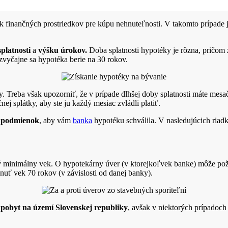
tok finančných prostriedkov pre kúpu nehnuteľnosti. V takomto prípade
platnosti
a
výšku úrokov.
Doba splatnosti hypotéky je rôzna, pričom z
zvyčajne sa hypotéka berie na 30 rokov.
ky. Treba však upozorniť, že v prípade dlhšej doby splatnosti máte mes
ej splátky, aby ste ju každý mesiac zvládli platiť.
o podmienok
, aby vám
banka
hypotéku schválila. V nasledujúcich riad
ý minimálny vek. O hypotekárny úver (v ktorejkoľvek banke) môže po
hnuť vek 70 rokov (v závislosti od danej banky).
 pobyt na území Slovenskej republiky
, avšak v niektorých prípadoch