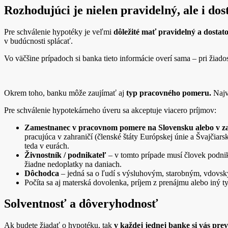
Rozhodujúci je nielen pravidelný, ale i do
Pre schválenie hypotéky je veľmi
dôležité mať pravidelný a dostat
v budúcnosti splácať.
Vo väčšine prípadoch si banka tieto informácie overí sama – pri žiado
Okrem toho, banku môže zaujímať aj
typ pracovného pomeru.
Najv
Pre schválenie hypotekárneho úveru sa akceptuje viacero príjmov:
Zamestnanec v pracovnom pomere na Slovensku alebo v za
pracujúca v zahraničí (členské štáty Európskej únie a Švajčia
teda v eurách.
Živnostník / podnikateľ
– v tomto prípade musí človek podni
žiadne nedoplatky na daniach.
Dôchodca
– jedná sa o ľudí s výsluhovým, starobným, vdovs
Počíta sa aj materská dovolenka, príjem z prenájmu alebo iný t
Solventnosť a dôveryhodnosť
Ak budete žiadať o hypotéku, tak
v
každej jednej banke si vás prev