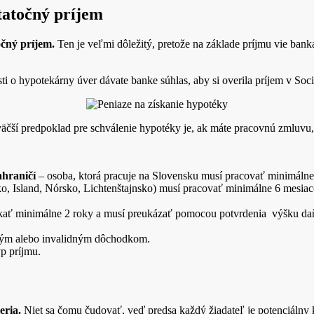
statočný príjem
očný príjem.
Ten je veľmi dôležitý, pretože na základe príjmu vie bank
sti o hypotekárny úver dávate banke súhlas, aby si overila príjem v Soci
äčší predpoklad pre schválenie hypotéky je, ak máte pracovnú zmluvu,
hraničí
– osoba, ktorá pracuje na Slovensku musí pracovať minimálne 
rsko, Island, Nórsko, Lichtenštajnsko) musí pracovať minimálne 6 mesi
kať minimálne 2 roky a musí preukázať pomocou potvrdenia výšku da
kým alebo invalidným dôchodkom.
yp príjmu.
eria.
Niet sa čomu čudovať, veď predsa každý žiadateľ je potenciálny k