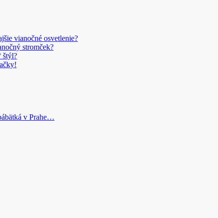
šie vianočné osvetlenie?
anočný stromček?
 štýl?
ačky!
bábätká v Prahe…