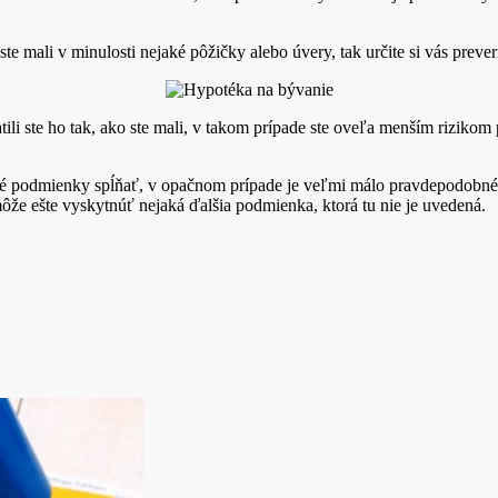
 ste mali v minulosti nejaké pôžičky alebo úvery, tak určite si vás preveri
ili ste ho tak, ako ste mali, v takom prípade ste oveľa menším rizikom 
 podmienky spĺňať, v opačnom prípade je veľmi málo pravdepodobné, ž
ôže ešte vyskytnúť nejaká ďalšia podmienka, ktorá tu nie je uvedená.