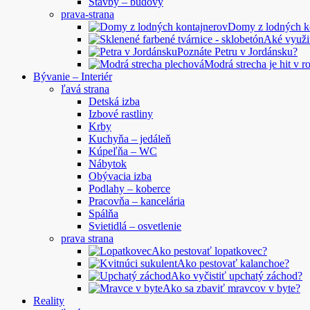
Stavby – budovy
prava-strana
Domy z lodných 
Aké využi
Poznáte Petru v Jordánsku?
Modrá strecha je hit v 
Bývanie – Interiér
ľavá strana
Detská izba
Izbové rastliny
Krby
Kuchyňa – jedáleň
Kúpeľňa – WC
Nábytok
Obývacia izba
Podlahy – koberce
Pracovňa – kancelária
Spálňa
Svietidlá – osvetlenie
prava strana
Ako pestovať lopatkovec?
Ako pestovať kalanchoe?
Ako vyčistiť upchatý záchod?
Ako sa zbaviť mravcov v byte?
Reality