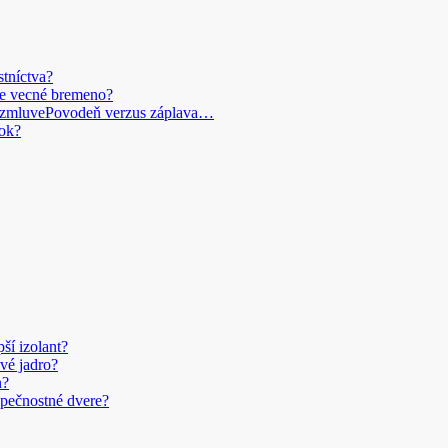
stníctva?
je vecné bremeno?
Povodeň verzus záplava…
ok?
pší izolant?
vé jadro?
n?
pečnostné dvere?