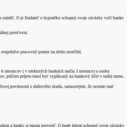
a usúdiť, či je žiadateľ o hypotéku schopný svoje záväzky voči banke
álnej poisťovni.
 respektíve pracovný pomer na dobu neurčitú.
6 mesiacov ( v niektorých bankách stačia 3 mesiace) a osoba
acov, pričom príjem musí byť vyplácaný na bankový účet v našej mene,
ňovej povinnosti z daňového úradu, samozrejme, že nesmie mať
lient a banky si musia preveriť, či bude klient schopný svoje záväzky