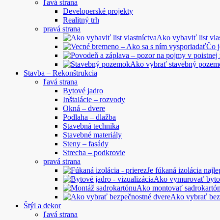
ľavá strana
Developerské projekty
Realitný trh
pravá strana
Ako vybaviť list vla
Čo 
Ako vybrať stavebný pozem
Stavba – Rekonštrukcia
ľavá strana
Bytové jadro
Inštalácie – rozvody
Okná – dvere
Podlaha – dlažba
Stavebná technika
Stavebné materiály
Steny – fasády
Strecha – podkrovie
pravá strana
Je fúkaná izolácia najle
Ako vymurovať byto
Ako montovať sadrokartó
Ako vybrať bez
Štýl a dekor
ľavá strana