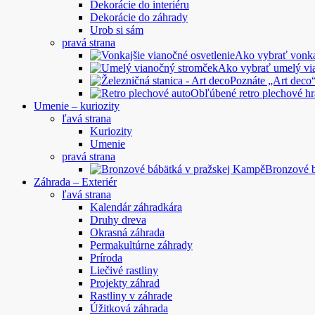
Dekorácie do interiéru
Dekorácie do záhrady
Urob si sám
pravá strana
Ako vybrať vonkaj
Ako vybrať umelý vi
Poznáte „Art deco“
Obľúbené retro plechové hr
Umenie – kuriozity
ľavá strana
Kuriozity
Umenie
pravá strana
Bronzové 
Záhrada – Exteriér
ľavá strana
Kalendár záhradkára
Druhy dreva
Okrasná záhrada
Permakultúrne záhrady
Príroda
Liečivé rastliny
Projekty záhrad
Rastliny v záhrade
Úžitková záhrada