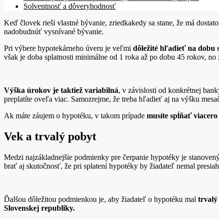
Solventnosť a dôveryhodnosť
Keď človek rieši vlastné bývanie, zriedkakedy sa stane, že má dosta
nadobudnúť vysnívané bývanie.
Pri výbere hypotekárneho úveru je veľmi
dôležité hľadieť na dobu s
však je doba splatnosti minimálne od 1 roka až po dobu 45 rokov, no 
Výška úrokov je taktiež variabilná
, v závislosti od konkrétnej ban
preplatíte oveľa viac. Samozrejme, že treba hľadieť aj na výšku mesačn
Ak máte záujem o hypotéku, v takom prípade
musíte spĺňať viacer
Vek a trvalý pobyt
Medzi najzákladnejšie podmienky pre čerpanie hypotéky je stanoven
brať aj skutočnosť, že pri splatení hypotéky by žiadateľ nemal presia
Ďalšou dôležitou podmienkou je, aby žiadateľ o hypotéku mal
trvalý
Slovenskej republiky.