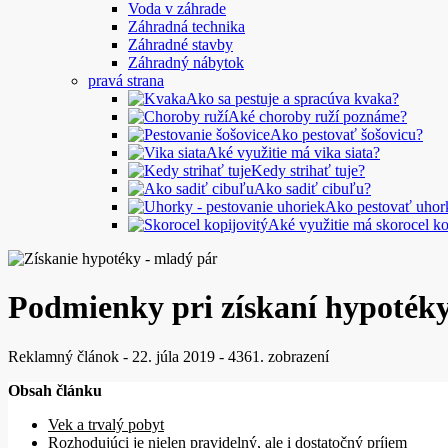
Voda v záhrade
Záhradná technika
Záhradné stavby
Záhradný nábytok
pravá strana
Ako sa pestuje a spracúva kvaka?
Aké choroby ruží poznáme?
Ako pestovať šošovicu?
Aké využitie má vika siata?
Kedy strihať tuje?
Ako sadiť cibuľu?
Ako pestovať uhor
Aké využitie má skorocel ko
Podmienky pri získaní hypoték
Reklamný článok
-
22. júla 2019
-
4361. zobrazení
Obsah článku
Vek a trvalý pobyt
Rozhodujúci je nielen pravidelný, ale i dostatočný príjem