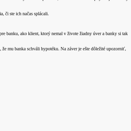
a, či ste ich načas splácali.
pre banku, ako klient, ktorý nemal v živote žiadny úver a banky si tak
e mu banka schváli hypotéku. Na záver je ešte dôležité upozorniť,