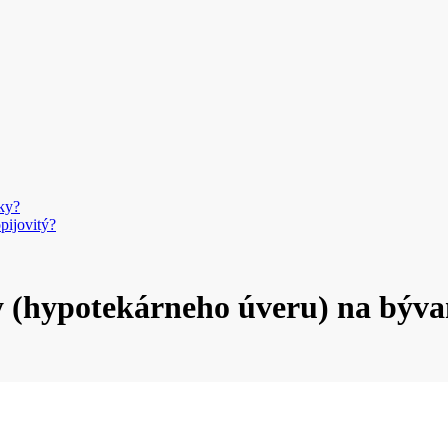
ky?
pijovitý?
y (hypotekárneho úveru) na býva