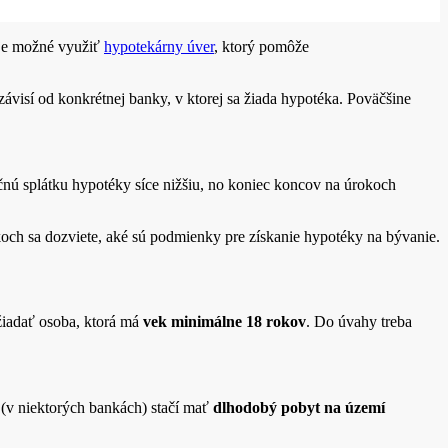
 je možné využiť
hypotekárny úver
, ktorý pomôže
ávisí od konkrétnej banky, v ktorej sa žiada hypotéka. Poväčšine
ačnú splátku hypotéky síce nižšiu, no koniec koncov na úrokoch
koch sa dozviete, aké sú podmienky pre získanie hypotéky na bývanie.
žiadať osoba, ktorá má
vek minimálne 18 rokov
. Do úvahy treba
 (v niektorých bankách) stačí mať
dlhodobý pobyt na území