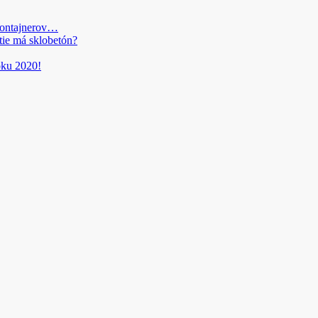
kontajnerov…
tie má sklobetón?
roku 2020!