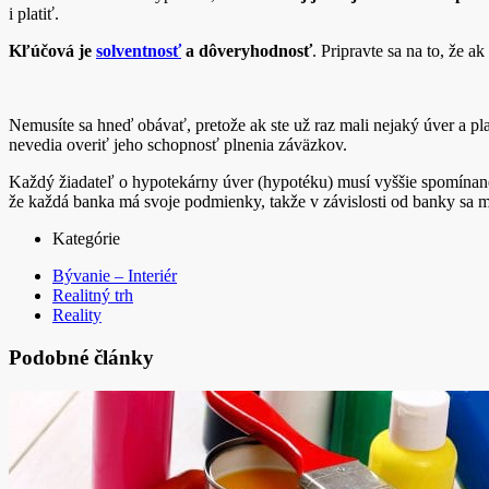
i platiť.
Kľúčová je
solventnosť
a dôveryhodnosť
. Pripravte sa na to, že ak
Nemusíte sa hneď obávať, pretože ak ste už raz mali nejaký úver a plat
nevedia overiť jeho schopnosť plnenia záväzkov.
Každý žiadateľ o hypotekárny úver (hypotéku) musí vyššie spomínané
že každá banka má svoje podmienky, takže v závislosti od banky sa m
Kategórie
Bývanie – Interiér
Realitný trh
Reality
Podobné články