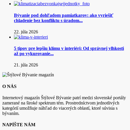
Bývanie pod dohľadom pamiatkarov: ako vyriešiť
chladenie bez konfliktu s úradom...
22. júla 2026
5 tipov pre lepšiu klímu v interiéri: Od správnej vlhkosti
až po vykurovanie...
21. júla 2026
O NÁS
Internetový magazín Štýlové Bývanie patrí medzi slovenské portály
zamerané na široké spektrum tém. Prostredníctvom jednotlivých
kategórií umožňuje náhľad do viacerých oblastí, ktoré súvisia s
bývaním.
NAPÍŠTE NÁM