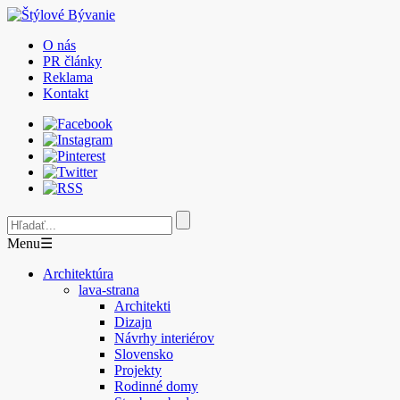
O nás
PR články
Reklama
Kontakt
Menu
☰
Architektúra
lava-strana
Architekti
Dizajn
Návrhy interiérov
Slovensko
Projekty
Rodinné domy