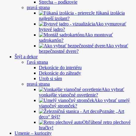
Strecha – podkrovie
pravá strana
Je fúkaná izolácia
najlepší izolant?
Ako vymurovať
bytové jadro?
Ako montovať
sadrokartón?
Ako vybrať
bezpečnostné dvere?
Štýl a dekor
ľavá strana
Dekorácie do interiéru
Dekorácie do záhrady
Urob si sám
pravá strana
Ako vybrať
vonkajšie vianočné osvetlenie?
Ako vybrať umelý
vianočný stromček?
Poznáte „Art
deco“ štýl?
Obľúbené retro plechové
hračky!
Umenie – kuriozity