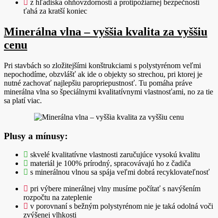
z hľadiska ohňovzdornosti a protipožiarnej bezpečnosti
ťahá za kratší koniec
Minerálna vlna – vyššia kvalita za vyššiu
cenu
Pri stavbách so zložitejšími konštrukciami s polystyrénom veľmi
nepochodíme, obzvlášť ak ide o objekty so strechou, pri ktorej je
nutné zachovať najlepšiu paropriepustnosť. Tu pomáha práve
minerálna vlna so špeciálnymi kvalitatívnymi vlastnosťami, no za tie
sa platí viac.
Plusy a mínusy:
skvelé kvalitatívne vlastnosti zaručujúce vysokú kvalitu
materiál je 100% prírodný, spracovávajú ho z čadiča
s minerálnou vlnou sa spája veľmi dobrá recyklovateľnosť
pri výbere minerálnej vlny musíme počítať s navýšením
rozpočtu na zateplenie
v porovnaní s bežným polystyrénom nie je taká odolná voči
zvýšenej vlhkosti