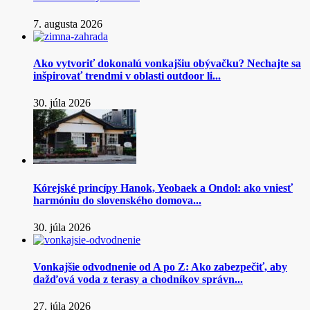
7. augusta 2026
Ako vytvoriť dokonalú vonkajšiu obývačku? Nechajte sa
inšpirovať trendmi v oblasti outdoor li...
30. júla 2026
Kórejské princípy Hanok, Yeobaek a Ondol: ako vniesť
harmóniu do slovenského domova...
30. júla 2026
Vonkajšie odvodnenie od A po Z: Ako zabezpečiť, aby
dažďová voda z terasy a chodníkov správn...
27. júla 2026