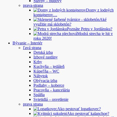
Stavby – budovy
prava-strana
Domy z lodných
kontajnerov…
Aké
využitie má sklobetón?
Poznáte Petru v Jordánsku?
Modrá strecha je hit v
roku 2020!
Bývanie – Interiér
ľavá strana
Detská izba
Izbové rastliny
Krby
Kuchyňa – jedáleň
Kúpeľňa – WC
Nábytok
Obývacia izba
Podlahy – koberce
Pracovňa – kancelária
Spálňa
Svietidlá – osvetlenie
prava strana
Ako pestovať lopatkovec?
Ako pestovať kalanchoe?