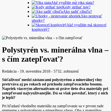
Aké využitie má vika siata?
Kedy strihať tuje?
Ako sadiť cibuľu?
Ako pestovať
uhorky?
Aké využitie má skorocel
kopijovitý?
Polystyrén vs. minerálna vlna –
s čím zatepľovať?
Redakcia
-
19. novembra 2018
-
5732. zobrazení
Súťaživosť medzi zástancami polystyrénu a minerálnej vlny
pretrváva aj po rokoch od príchodu zatepľovacieho boomu.
Napriek viacerým alternatívam sú práve tieto dva materiály pri
zatepľovaní najvyužívanejšie. Dá sa však povedať, ktorý z nich
je lepší?
Pri hľadaní vhodného materiálu na zatepľovanie sa v prvom rade
stretneme s polystyrénom a minerálnou vlnou. Oba z materiálov