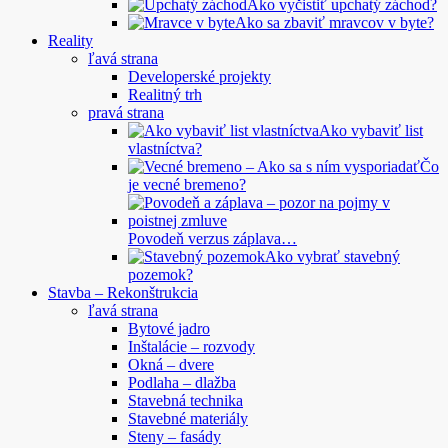
Ako vyčistiť upchatý záchod?
Ako sa zbaviť mravcov v byte?
Reality
ľavá strana
Developerské projekty
Realitný trh
pravá strana
Ako vybaviť list
vlastníctva?
Čo
je vecné bremeno?
Povodeň verzus záplava…
Ako vybrať stavebný
pozemok?
Stavba – Rekonštrukcia
ľavá strana
Bytové jadro
Inštalácie – rozvody
Okná – dvere
Podlaha – dlažba
Stavebná technika
Stavebné materiály
Steny – fasády