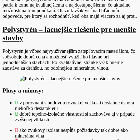
patria k tomu najkvalitnejšiemu a najdostupnejšiemu, čo aktuálne
možnosti na trhu ponúkajú. Otáznik však visí nad hľadaním
odpovede, pre ktorý sa rozhodnúť, keď oba majú viacero za aj proti.
Polystyrén – lacnejšie riešenie pre menšie
stavby
Polystyrén je vôbec najvyužívanejším zatepľovacím materiálom, čo
spôsobuje dobrá cena a možnosť využiť ho hlavne pri
jednoduchších stavbách. Po kvalitatívnej stránke však mierne
zaostáva za drahšou, no odolnejšou minerálnou vlnou.
Plusy a mínusy:
v porovnaní s budovou rovnakej veľkosti dosiahne úspora
niekoľko desiatok eur
dobré tepelno-izolačné vlastnosti si zachováva aj v prípade
zvýšenej vlhkosti
ako zvukový izolant nespĺňa požiadavky tak dobre ako
minerálna vlna