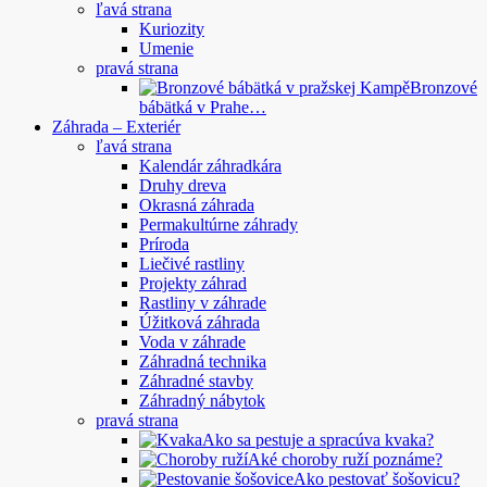
ľavá strana
Kuriozity
Umenie
pravá strana
Bronzové
bábätká v Prahe…
Záhrada – Exteriér
ľavá strana
Kalendár záhradkára
Druhy dreva
Okrasná záhrada
Permakultúrne záhrady
Príroda
Liečivé rastliny
Projekty záhrad
Rastliny v záhrade
Úžitková záhrada
Voda v záhrade
Záhradná technika
Záhradné stavby
Záhradný nábytok
pravá strana
Ako sa pestuje a spracúva kvaka?
Aké choroby ruží poznáme?
Ako pestovať šošovicu?