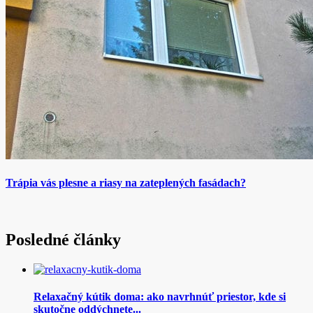
Trápia vás plesne a riasy na zateplených fasádach?
Posledné články
Relaxačný kútik doma: ako navrhnúť priestor, kde si
skutočne oddýchnete...