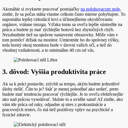
Akonáhle si zvyknete pracovať postojačky
na polohovacom stole
,
zistíte, že sa počas státia vlastne celkom často mierne pohybujete. To
napomáha lepšej cirkulácií krvi a účinnejšiemu okysličovaniu
orgánov, vrátane mozgu. Vďaka tomu sa oveľa lepšie sústredíte na
prácu a budete ju mať rýchlejšie hotovú bez zbytočných chýb.
Nezabudnite tiež na správne nastavenie obrazovky. Môže vám v
tom pomôcť držiak na monitor. Umiestnite ho do správnej výšky,
teda horný okraj monitora bude v úrovni vašich očí, a tiež do
vhodnej vzdialenosti, a to minimálne 40 cm od vás.
3. dôvod: Vyššia produktivita práce
Ak sa k práci postavíte, zrýchli sa tempo, akým budete jednotlivé
úlohy riešiť. Čím to je? Stáť je menej pohodlné ako sedieť, preto
budete mať tendenciu pracovať rýchlejšie. Je to oveľa efektívnejšie
ako nad prácou vysedávať. Skúste to a uvidíte sami! Až zistíte, ako
vám ide práca od ruky, odpadne aj stres z prokrastinácie a
pracovných restov, čo má tiež pozitívny vplyv na psychické a
fyzické zdravie.