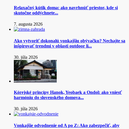
Relaxačný kútik doma: ako navrhnúť priestor, kde si
skutočne oddýchnete...
7. augusta 2026
Ako vytvoriť dokonalú vonkajšiu obývačku? Nechajte sa
inšpirovať trendmi v oblasti outdoor li...
30. júla 2026
Kórejské princípy Hanok, Yeobaek a Ondol: ako vniesť
harmóniu do slovenského domova...
30. júla 2026
Vonkajšie odvodnenie od A po Z: Ako zabezpečiť, aby