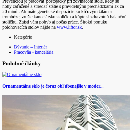
Prevenciou je pracovať postojačky pri zdvíhacom stole, kedy sú
nohy zaťažené a striedať státie s pravidelnými prechádzkami 1x za
20 minút. Ak máte genetické dispozície ku kŕčovým žilám a
trombóze, zrušte kancelársku stoličku a kúpte si zdravotnú balančnú
stoličku. Zaistí vám pohyb aj počas práce. Širokú ponuku
polohovacích stolov nájde na
www.liftor.sk
.
Kategórie
Bývanie – Interiér
Pracovňa - kancelária
Podobné články
Ornamentálne sklo je čoraz obľúbenejšie v moder...