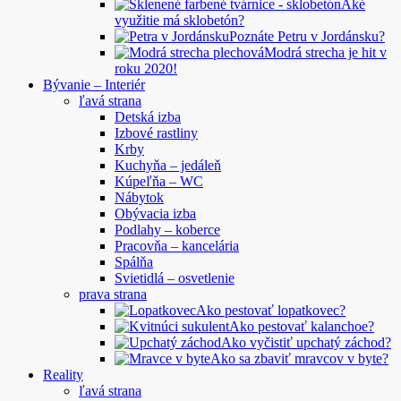
Aké
využitie má sklobetón?
Poznáte Petru v Jordánsku?
Modrá strecha je hit v
roku 2020!
Bývanie – Interiér
ľavá strana
Detská izba
Izbové rastliny
Krby
Kuchyňa – jedáleň
Kúpeľňa – WC
Nábytok
Obývacia izba
Podlahy – koberce
Pracovňa – kancelária
Spálňa
Svietidlá – osvetlenie
prava strana
Ako pestovať lopatkovec?
Ako pestovať kalanchoe?
Ako vyčistiť upchatý záchod?
Ako sa zbaviť mravcov v byte?
Reality
ľavá strana