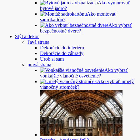
Ako vymurovať
bytové jadro?
Ako montovať
sadrokartón?
Ako vybrať
bezpečnostné dvere?
Štýl a dekor
ľavá strana
Dekorácie do interiéru
Dekorácie do záhrady
Urob si sám
pravá strana
Ako vybrať
vonkajšie vianočné osvetlenie?
Ako vybrať umelý
vianočný stromček?