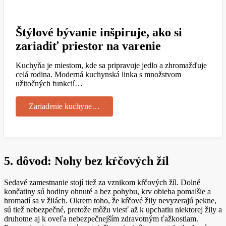
Štýlové bývanie inšpiruje, ako si
zariadiť priestor na varenie
Kuchyňa je miestom, kde sa pripravuje jedlo a zhromažďuje
celá rodina. Moderná kuchynská linka s množstvom
užitočných funkcií…
Zariadenie kuchyne…
5. dôvod: Nohy bez kŕčových žíl
Sedavé zamestnanie stojí tiež za vznikom kŕčových žíl. Dolné
končatiny sú hodiny ohnuté a bez pohybu, krv obieha pomalšie a
hromadí sa v žilách. Okrem toho, že kŕčové žily nevyzerajú pekne,
sú tiež nebezpečné, pretože môžu viesť až k upchatiu niektorej žily a
druhotne aj k oveľa nebezpečnejším zdravotným ťažkostiam.