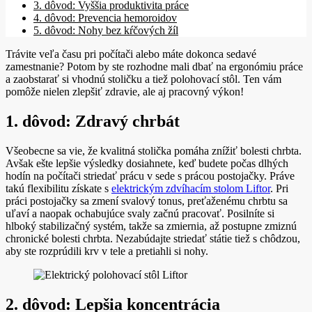
3. dôvod: Vyššia produktivita práce
4. dôvod: Prevencia hemoroidov
5. dôvod: Nohy bez kŕčových žíl
Trávite veľa času pri počítači alebo máte dokonca sedavé
zamestnanie? Potom by ste rozhodne mali dbať na ergonómiu práce
a zaobstarať si vhodnú stoličku a tiež polohovací stôl. Ten vám
pomôže nielen zlepšiť zdravie, ale aj pracovný výkon!
1. dôvod: Zdravý chrbát
Všeobecne sa vie, že kvalitná stolička pomáha znížiť bolesti chrbta.
Avšak ešte lepšie výsledky dosiahnete, keď budete počas dlhých
hodín na počítači striedať prácu v sede s prácou postojačky. Práve
takú flexibilitu získate s
elektrickým zdvíhacím stolom Liftor
. Pri
práci postojačky sa zmení svalový tonus, preťaženému chrbtu sa
uľaví a naopak ochabujúce svaly začnú pracovať. Posilníte si
hlboký stabilizačný systém, takže sa zmiernia, až postupne zmiznú
chronické bolesti chrbta. Nezabúdajte striedať státie tiež s chôdzou,
aby ste rozprúdili krv v tele a pretiahli si nohy.
2. dôvod: Lepšia koncentrácia