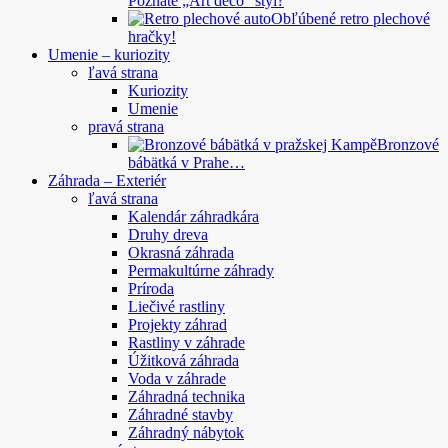
Poznáte „Art deco“ štýl?
Obľúbené retro plechové
hračky!
Umenie – kuriozity
ľavá strana
Kuriozity
Umenie
pravá strana
Bronzové
bábätká v Prahe…
Záhrada – Exteriér
ľavá strana
Kalendár záhradkára
Druhy dreva
Okrasná záhrada
Permakultúrne záhrady
Príroda
Liečivé rastliny
Projekty záhrad
Rastliny v záhrade
Úžitková záhrada
Voda v záhrade
Záhradná technika
Záhradné stavby
Záhradný nábytok