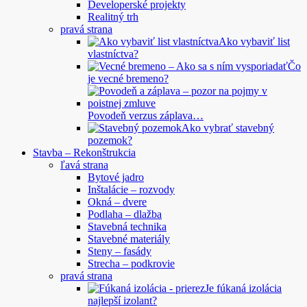
Developerské projekty
Realitný trh
pravá strana
Ako vybaviť list
vlastníctva?
Čo
je vecné bremeno?
Povodeň verzus záplava…
Ako vybrať stavebný
pozemok?
Stavba – Rekonštrukcia
ľavá strana
Bytové jadro
Inštalácie – rozvody
Okná – dvere
Podlaha – dlažba
Stavebná technika
Stavebné materiály
Steny – fasády
Strecha – podkrovie
pravá strana
Je fúkaná izolácia
najlepší izolant?