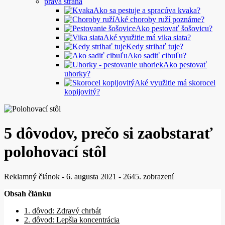
pravá strana
Ako sa pestuje a spracúva kvaka?
Aké choroby ruží poznáme?
Ako pestovať šošovicu?
Aké využitie má vika siata?
Kedy strihať tuje?
Ako sadiť cibuľu?
Ako pestovať
uhorky?
Aké využitie má skorocel
kopijovitý?
5 dôvodov, prečo si zaobstarať
polohovací stôl
Reklamný článok
-
6. augusta 2021
-
2645. zobrazení
Obsah článku
1. dôvod: Zdravý chrbát
2. dôvod: Lepšia koncentrácia