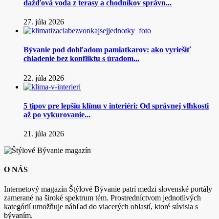
dažďová voda z terasy a chodníkov správn...
27. júla 2026
Bývanie pod dohľadom pamiatkarov: ako vyriešiť
chladenie bez konfliktu s úradom...
22. júla 2026
5 tipov pre lepšiu klímu v interiéri: Od správnej vlhkosti
až po vykurovanie...
21. júla 2026
O NÁS
Internetový magazín Štýlové Bývanie patrí medzi slovenské portály
zamerané na široké spektrum tém. Prostredníctvom jednotlivých
kategórií umožňuje náhľad do viacerých oblastí, ktoré súvisia s
bývaním.