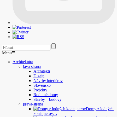
Menu
☰
Architektúra
lava-strana
Architekti
Dizajn
Návrhy interiérov
Slovensko
Projekty
Rodinné domy
Stavby – budovy
prava-strana
Domy z lodných
kontajnerov…