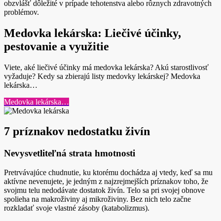
obzvlášť dôležité v prípade tehotenstva alebo rôznych zdravotných
problémov.
Medovka lekárska: Liečivé účinky,
pestovanie a využitie
Viete, aké liečivé účinky má medovka lekárska? Akú starostlivosť
vyžaduje? Kedy sa zbierajú listy medovky lekárskej? Medovka
lekárska…
Medovka lekárska…
7 príznakov nedostatku živín
Nevysvetliteľná strata hmotnosti
Pretrvávajúce chudnutie, ku ktorému dochádza aj vtedy, keď sa mu
aktívne nevenujete, je jedným z najzrejmejších príznakov toho, že
svojmu telu nedodávate dostatok živín. Telo sa pri svojej obnove
spolieha na makroživiny aj mikroživiny. Bez nich telo začne
rozkladať svoje vlastné zásoby (katabolizmus).