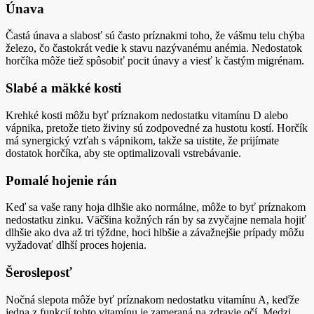
Únava
Častá únava a slabosť sú často príznakmi toho, že vášmu telu chýba
železo, čo častokrát vedie k stavu nazývanému anémia. Nedostatok
horčíka môže tiež spôsobiť pocit únavy a viesť k častým migrénam.
Slabé a mäkké kosti
Krehké kosti môžu byť príznakom nedostatku vitamínu D alebo
vápnika, pretože tieto živiny sú zodpovedné za hustotu kostí. Horčík
má synergický vzťah s vápnikom, takže sa uistite, že prijímate
dostatok horčíka, aby ste optimalizovali vstrebávanie.
Pomalé hojenie rán
Keď sa vaše rany hoja dlhšie ako normálne, môže to byť príznakom
nedostatku zinku. Väčšina kožných rán by sa zvyčajne nemala hojiť
dlhšie ako dva až tri týždne, hoci hlbšie a závažnejšie prípady môžu
vyžadovať dlhší proces hojenia.
Šerosleposť
Nočná slepota môže byť príznakom nedostatku vitamínu A, keďže
jedna z funkcií tohto vitamínu je zameraná na zdravie očí. Medzi