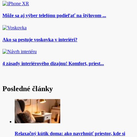
Môže sa aj výber telefónu podieľať na štýlovom ...
Ako sa pestuje voskovka v interiéri?
4 zásady interiérového dizajnu! Komfort, priest...
Posledné články
Relaxačný kútik doma: ako navrhnúť priestor, kde si