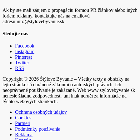
Ak by ste mali záujem o propagáciu formou PR článkov alebo iných
foriem reklamy, kontaktujte nás na emailovú
adresu info@stylovebyvanie.sk.
Sledujte nás
Facebook
Instagram
Pinterest
Twitter
RSS
Copyright © 2026 Štýlové Bývanie – Všetky texty a obrázky na
tejto stránke sú chránené zákonmi o autorských právach. Ich
neoprávnené používanie je zakázané. Web www.stylovebyvanie.sk
nenesie žiadnu zodpovednosť, ani inak neručí za informácie na
týchto webových stránkach.
Ochrana osobných údajov
Cookies
Partneri
Podmienky používania
Reklama