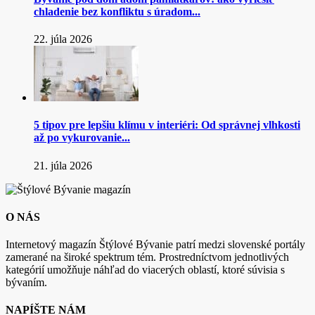
chladenie bez konfliktu s úradom...
22. júla 2026
5 tipov pre lepšiu klímu v interiéri: Od správnej vlhkosti
až po vykurovanie...
21. júla 2026
O NÁS
Internetový magazín Štýlové Bývanie patrí medzi slovenské portály
zamerané na široké spektrum tém. Prostredníctvom jednotlivých
kategórií umožňuje náhľad do viacerých oblastí, ktoré súvisia s
bývaním.
NAPÍŠTE NÁM