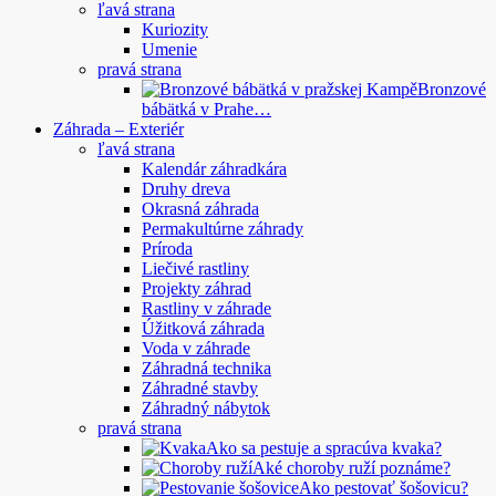
ľavá strana
Kuriozity
Umenie
pravá strana
Bronzové
bábätká v Prahe…
Záhrada – Exteriér
ľavá strana
Kalendár záhradkára
Druhy dreva
Okrasná záhrada
Permakultúrne záhrady
Príroda
Liečivé rastliny
Projekty záhrad
Rastliny v záhrade
Úžitková záhrada
Voda v záhrade
Záhradná technika
Záhradné stavby
Záhradný nábytok
pravá strana
Ako sa pestuje a spracúva kvaka?
Aké choroby ruží poznáme?
Ako pestovať šošovicu?