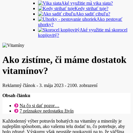
Aké využitie má vika siata?
Kedy strihať tuje?
Ako sadiť cibuľu?
Ako pestovať
uhorky?
Aké využitie má skorocel
kopijovitý?
Ako zistíme, či máme dostatok
vitamínov?
Reklamný článok
-
3. mája 2023
-
2100. zobrazení
Obsah článku
Na čo si dať pozor…
7 príznakov nedostatku živín
Každodenný výber potravín bohatých na vitamíny a minerály je
najlepším spôsobom, ako vašemu telu dodať to, čo potrebuje, aby
bolo zdravé. Výskumy však neustále poukazujú na to, že väčšina