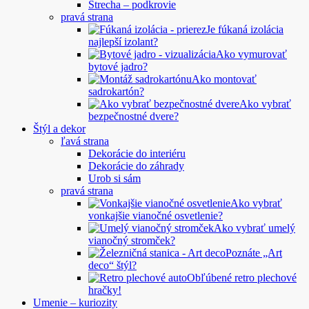
Strecha – podkrovie
pravá strana
Je fúkaná izolácia
najlepší izolant?
Ako vymurovať
bytové jadro?
Ako montovať
sadrokartón?
Ako vybrať
bezpečnostné dvere?
Štýl a dekor
ľavá strana
Dekorácie do interiéru
Dekorácie do záhrady
Urob si sám
pravá strana
Ako vybrať
vonkajšie vianočné osvetlenie?
Ako vybrať umelý
vianočný stromček?
Poznáte „Art
deco“ štýl?
Obľúbené retro plechové
hračky!
Umenie – kuriozity