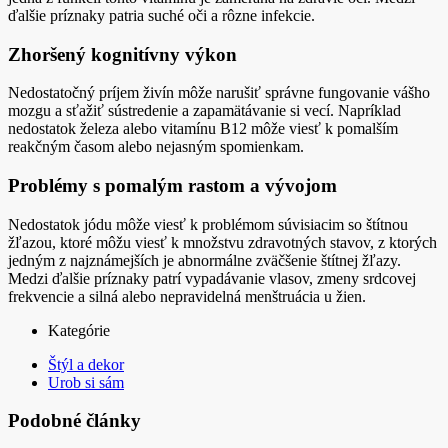
ďalšie príznaky patria suché oči a rôzne infekcie.
Zhoršený kognitívny výkon
Nedostatočný príjem živín môže narušiť správne fungovanie vášho
mozgu a sťažiť sústredenie a zapamätávanie si vecí. Napríklad
nedostatok železa alebo vitamínu B12 môže viesť k pomalším
reakčným časom alebo nejasným spomienkam.
Problémy s pomalým rastom a vývojom
Nedostatok jódu môže viesť k problémom súvisiacim so štítnou
žľazou, ktoré môžu viesť k množstvu zdravotných stavov, z ktorých
jedným z najznámejších je abnormálne zväčšenie štítnej žľazy.
Medzi ďalšie príznaky patrí vypadávanie vlasov, zmeny srdcovej
frekvencie a silná alebo nepravidelná menštruácia u žien.
Kategórie
Štýl a dekor
Urob si sám
Podobné články