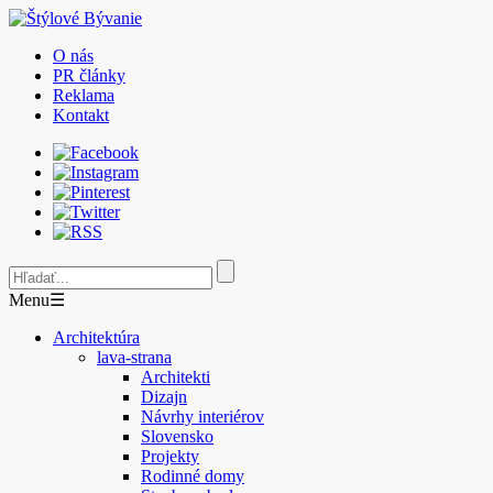
O nás
PR články
Reklama
Kontakt
Menu
☰
Architektúra
lava-strana
Architekti
Dizajn
Návrhy interiérov
Slovensko
Projekty
Rodinné domy