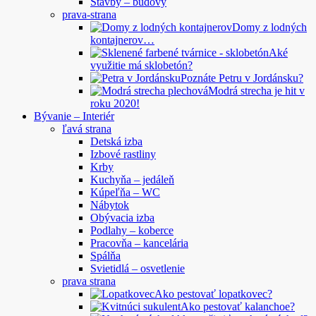
Stavby – budovy
prava-strana
Domy z lodných
kontajnerov…
Aké
využitie má sklobetón?
Poznáte Petru v Jordánsku?
Modrá strecha je hit v
roku 2020!
Bývanie – Interiér
ľavá strana
Detská izba
Izbové rastliny
Krby
Kuchyňa – jedáleň
Kúpeľňa – WC
Nábytok
Obývacia izba
Podlahy – koberce
Pracovňa – kancelária
Spálňa
Svietidlá – osvetlenie
prava strana
Ako pestovať lopatkovec?
Ako pestovať kalanchoe?