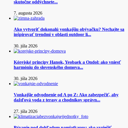
skutočne oddýchnete...
7. augusta 2026
Ako vytvoriť dokonalú vonkajšiu obývačku? Nechajte sa
inšpirovať trendmi v oblasti outdoor li...
30. júla 2026
Kórejské princípy Hanok, Yeobaek a Ondol: ako vniesť
harmóniu do slovenského domova...
30. júla 2026
Vonkajšie odvodnenie od A po Z: Ako zabezpečiť, aby
dažďová voda z terasy a chodníkov správn...
27. júla 2026
Bývanie pod dohľadom pamiatkarov: ako vyriešiť