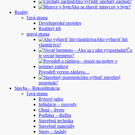
Ako vyčistiť upchatý záchod?
Ako sa zbaviť mravcov v byte?
Reality
ľavá strana
Developerské projekty
Realitný trh
pravá strana
Ako vybaviť list
vlastníctva?
Čo
je vecné bremeno?
Povodeň verzus záplava…
Ako vybrať stavebný
pozemok?
Stavba – Rekonštrukcia
ľavá strana
Bytové jadro
Inštalácie – rozvody
Okná – dvere
Podlaha – dlažba
Stavebná technika
Stavebné materiály
Steny – fasády