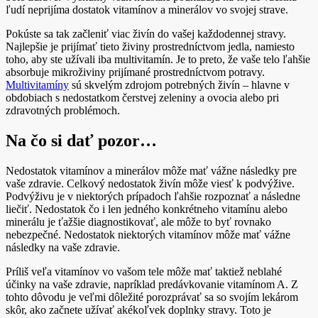
ľudí neprijíma dostatok vitamínov a minerálov vo svojej strave.
Pokúste sa tak začleniť viac živín do vašej každodennej stravy.
Najlepšie je prijímať tieto živiny prostredníctvom jedla, namiesto
toho, aby ste užívali iba multivitamín. Je to preto, že vaše telo ľahšie
absorbuje mikroživiny prijímané prostredníctvom potravy.
Multivitamíny
sú skvelým zdrojom potrebných živín – hlavne v
obdobiach s nedostatkom čerstvej zeleniny a ovocia alebo pri
zdravotných problémoch.
Na čo si dať pozor…
Nedostatok vitamínov a minerálov môže mať vážne následky pre
vaše zdravie. Celkový nedostatok živín môže viesť k podvýžive.
Podvýživu je v niektorých prípadoch ľahšie rozpoznať a následne
liečiť. Nedostatok čo i len jedného konkrétneho vitamínu alebo
minerálu je ťažšie diagnostikovať, ale môže to byť rovnako
nebezpečné. Nedostatok niektorých vitamínov môže mať vážne
následky na vaše zdravie.
Príliš veľa vitamínov vo vašom tele môže mať taktiež neblahé
účinky na vaše zdravie, napríklad predávkovanie vitamínom A. Z
tohto dôvodu je veľmi dôležité porozprávať sa so svojím lekárom
skôr, ako začnete užívať akékoľvek doplnky stravy. Toto je