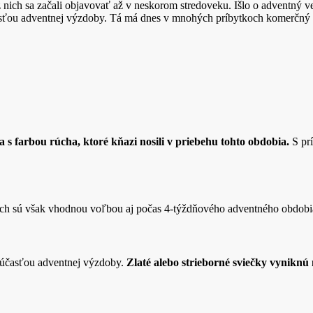
 nich sa začali objavovať až v neskorom stredoveku. Išlo o adventný ven
účasťou adventnej výzdoby. Tá má dnes v mnohých príbytkoch komerčný c
a s farbou rúcha, ktoré kňazi nosili v priebehu tohto obdobia.
S prí
ých sú však vhodnou voľbou aj počas 4-týždňového adventného obdob
 súčasťou adventnej výzdoby.
Zlaté alebo strieborné sviečky vyniknú