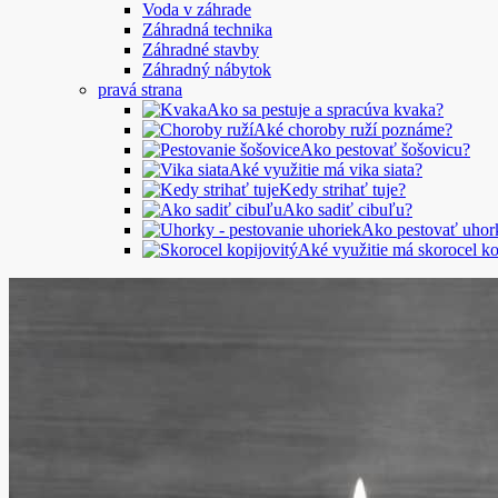
Voda v záhrade
Záhradná technika
Záhradné stavby
Záhradný nábytok
pravá strana
Ako sa pestuje a spracúva kvaka?
Aké choroby ruží poznáme?
Ako pestovať šošovicu?
Aké využitie má vika siata?
Kedy strihať tuje?
Ako sadiť cibuľu?
Ako pestovať uhor
Aké využitie má skorocel ko