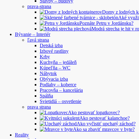
Stavby – budovy
prava-strana
Domy z lodných 
Aké využi
Poznáte Petru v Jordánsku?
Modrá strecha je hit v 
Bývanie – Interiér
ľavá strana
Detská izba
Izbové rastliny
Krby
Kuchyňa – jedáleň
Kúpeľňa – WC
Nábytok
Obývacia izba
Podlahy – koberce
Pracovňa – kancelária
Spálňa
Svietidlá – osvetlenie
prava strana
Ako pestovať lopatkovec?
Ako pestovať kalanchoe?
Ako vyčistiť upchatý záchod?
Ako sa zbaviť mravcov v byte?
Reality