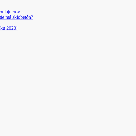
kontajnerov…
tie má sklobetón?
roku 2020!