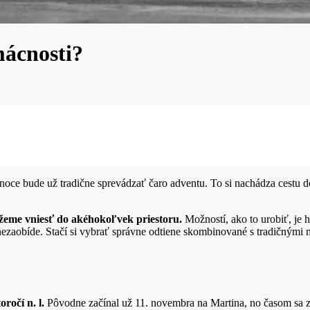
mácnosti?
noce bude už tradične sprevádzať čaro adventu. To si nachádza cestu 
ôžeme vniesť do akéhokoľvek priestoru.
Možností, ako to urobiť, je 
 nezaobíde. Stačí si vybrať správne odtiene skombinované s tradičným
ročí n. l.
Pôvodne začínal už 11. novembra na Martina, no časom sa 