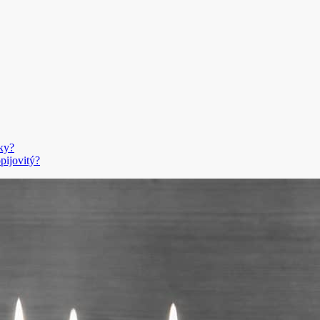
ky?
pijovitý?