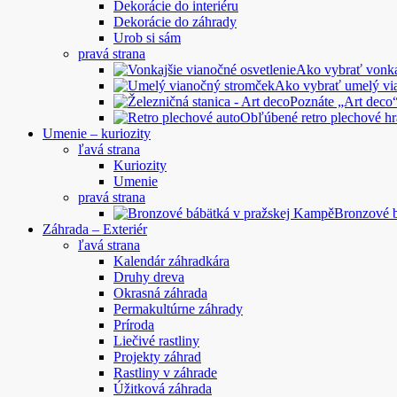
Dekorácie do interiéru
Dekorácie do záhrady
Urob si sám
pravá strana
Ako vybrať vonkaj
Ako vybrať umelý vi
Poznáte „Art deco“
Obľúbené retro plechové hr
Umenie – kuriozity
ľavá strana
Kuriozity
Umenie
pravá strana
Bronzové 
Záhrada – Exteriér
ľavá strana
Kalendár záhradkára
Druhy dreva
Okrasná záhrada
Permakultúrne záhrady
Príroda
Liečivé rastliny
Projekty záhrad
Rastliny v záhrade
Úžitková záhrada