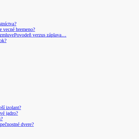
stníctva?
je vecné bremeno?
Povodeň verzus záplava…
ok?
pší izolant?
vé jadro?
n?
pečnostné dvere?