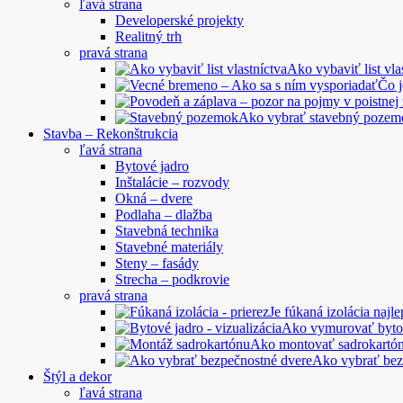
ľavá strana
Developerské projekty
Realitný trh
pravá strana
Ako vybaviť list vla
Čo 
Ako vybrať stavebný pozem
Stavba – Rekonštrukcia
ľavá strana
Bytové jadro
Inštalácie – rozvody
Okná – dvere
Podlaha – dlažba
Stavebná technika
Stavebné materiály
Steny – fasády
Strecha – podkrovie
pravá strana
Je fúkaná izolácia najle
Ako vymurovať byto
Ako montovať sadrokartó
Ako vybrať bez
Štýl a dekor
ľavá strana