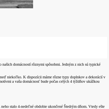
do našich domácností rôznymi spôsobmi. Jedným z nich sú typické
hneď niekoľko. K dispozícii máme rôzne typy doplnkov a dekorácií v
i motívmi a vaša domácnosť bude počas celých 4 týždňov ukážkou
z neho stalo 4-nedeľné obdobie ukončené Štedrým dňom. Vtedy ešte