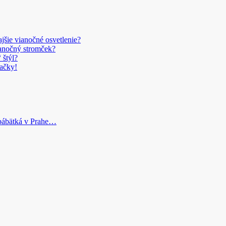
šie vianočné osvetlenie?
anočný stromček?
 štýl?
ačky!
bábätká v Prahe…