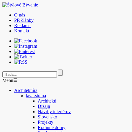
O nás
PR články
Reklama
Kontakt
Menu
☰
Architektúra
lava-strana
Architekti
Dizajn
Návrhy interiérov
Slovensko
Projekty
Rodinné domy