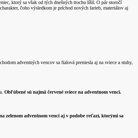
iec, ktorý sa však od tých dnešných trochu líšil. O pár storočí
harakter, čoho výsledkom je príchod nových farieb, materiálov aj
chodom adventných vencov sa fialová preniesla aj na sviece a stuhy,
ia.
Obľúbené sú najmä červené sviece na adventnom venci.
 na zelenom adventnom venci aj v podobe reťazí, ktorými sa