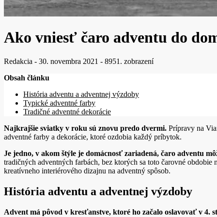
Ako vniesť čaro adventu do do
Redakcia
-
30. novembra 2021
-
8951. zobrazení
Obsah článku
História adventu a adventnej výzdoby
Typické adventné farby
Tradičné adventné dekorácie
Najkrajšie sviatky v roku sú znovu predo dvermi.
Prípravy na Via
adventné farby a dekorácie, ktoré ozdobia každý príbytok.
Je jedno, v akom štýle je domácnosť zariadená, čaro adventu m
tradičných adventných farbách, bez ktorých sa toto čarovné obdobie
kreatívneho interiérového dizajnu na adventný spôsob.
História adventu a adventnej výzdoby
Advent má pôvod v kresťanstve, ktoré ho začalo oslavovať v 4. sto