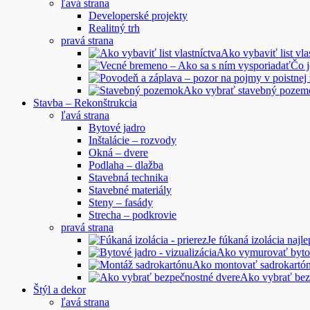
ľavá strana
Developerské projekty
Realitný trh
pravá strana
Ako vybaviť list vla
Čo 
Ako vybrať stavebný pozem
Stavba – Rekonštrukcia
ľavá strana
Bytové jadro
Inštalácie – rozvody
Okná – dvere
Podlaha – dlažba
Stavebná technika
Stavebné materiály
Steny – fasády
Strecha – podkrovie
pravá strana
Je fúkaná izolácia najle
Ako vymurovať byto
Ako montovať sadrokartó
Ako vybrať bez
Štýl a dekor
ľavá strana