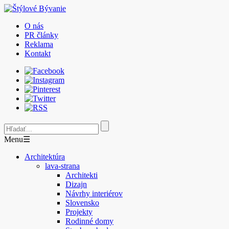
O nás
PR články
Reklama
Kontakt
Menu
☰
Architektúra
lava-strana
Architekti
Dizajn
Návrhy interiérov
Slovensko
Projekty
Rodinné domy