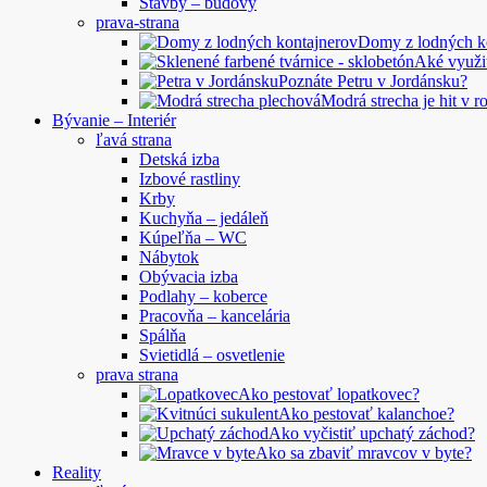
Stavby – budovy
prava-strana
Domy z lodných 
Aké využi
Poznáte Petru v Jordánsku?
Modrá strecha je hit v 
Bývanie – Interiér
ľavá strana
Detská izba
Izbové rastliny
Krby
Kuchyňa – jedáleň
Kúpeľňa – WC
Nábytok
Obývacia izba
Podlahy – koberce
Pracovňa – kancelária
Spálňa
Svietidlá – osvetlenie
prava strana
Ako pestovať lopatkovec?
Ako pestovať kalanchoe?
Ako vyčistiť upchatý záchod?
Ako sa zbaviť mravcov v byte?
Reality