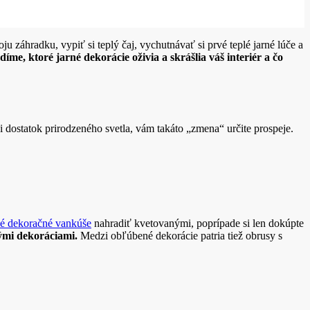
záhradku, vypiť si teplý čaj, vychutnávať si prvé teplé jarné lúče a
me, ktoré jarné dekorácie oživia a skrášlia váš interiér a čo
si dostatok prirodzeného svetla, vám takáto „zmena“ určite prospeje.
né dekoračné vankúše
nahradiť kvetovanými, poprípade si len dokúpte
ými dekoráciami.
Medzi obľúbené dekorácie patria tiež obrusy s