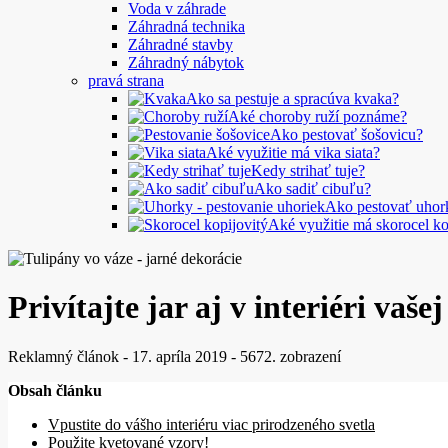
Voda v záhrade
Záhradná technika
Záhradné stavby
Záhradný nábytok
pravá strana
Ako sa pestuje a spracúva kvaka?
Aké choroby ruží poznáme?
Ako pestovať šošovicu?
Aké využitie má vika siata?
Kedy strihať tuje?
Ako sadiť cibuľu?
Ako pestovať uhor
Aké využitie má skorocel ko
Privítajte jar aj v interiéri vaš
Reklamný článok
-
17. apríla 2019
-
5672. zobrazení
Obsah článku
Vpustite do vášho interiéru viac prirodzeného svetla
Použite kvetované vzory!