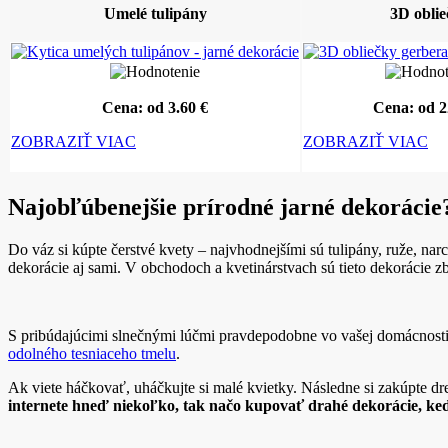
Umelé tulipány
3D obli
Cena: od 3.60 €
Cena: od 2
ZOBRAZIŤ VIAC
ZOBRAZIŤ VIAC
Najobľúbenejšie prírodné jarné dekorácie?
Do váz si kúpte čerstvé kvety – najvhodnejšími sú tulipány, ruže, na
dekorácie aj sami. V obchodoch a kvetinárstvach sú tieto dekorácie 
S pribúdajúcimi slnečnými lúčmi pravdepodobne vo vašej domácnosti o
odolného tesniaceho tmelu
.
Ak viete háčkovať, uháčkujte si malé kvietky. Následne si zakúpte d
internete hneď niekoľko, tak načo kupovať drahé dekorácie, keď