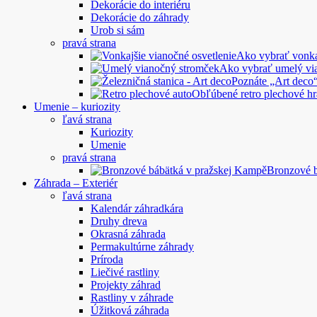
Dekorácie do interiéru
Dekorácie do záhrady
Urob si sám
pravá strana
Ako vybrať vonkaj
Ako vybrať umelý vi
Poznáte „Art deco“
Obľúbené retro plechové hr
Umenie – kuriozity
ľavá strana
Kuriozity
Umenie
pravá strana
Bronzové 
Záhrada – Exteriér
ľavá strana
Kalendár záhradkára
Druhy dreva
Okrasná záhrada
Permakultúrne záhrady
Príroda
Liečivé rastliny
Projekty záhrad
Rastliny v záhrade
Úžitková záhrada