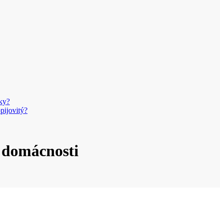
ky?
pijovitý?
ej domácnosti