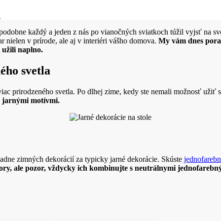
!
bne každý a jeden z nás po vianočných sviatkoch túžil vyjsť na svoju 
r nielen v prírode, ale aj v interiéri vášho domova.
My vám dnes poradí
 užili naplno.
ého svetla
viac prirodzeného svetla. Po dlhej zime, kedy ste nemali možnosť užiť 
s jarnými motívmi.
dne zimných dekorácií za typicky jarné dekorácie. Skúste
jednofareb
ory, ale pozor, vždycky ich kombinujte s neutrálnymi jednofarebn