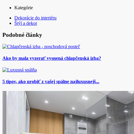
Kategórie
Dekorácie do interiéru
Štýl a dekor
Podobné články
Ako by mala vyzerať vysnená chlapčenská izba?
5 tipov, ako urobiť z vašej spálne najluxusnejš...