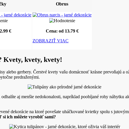
ečky
Obrus
2.99 €
Cena: od 13.79 €
ZOBRAZIŤ VIAC
 Kvety, kvety, kvety!
rcisy alebo gerbery. Čerstvé kvety vašu domácnosť krásne prevoňajú a ož
zbytočne predraženými.
dhalíte aj menšie nedokonalosti, napríklad poobíjané rohy nábytku al
revené dekorácie na ktoré povešate uháčkované kvietky spolu s jutovým
 si ich môžete vyrobiť sami?