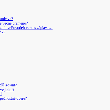
stníctva?
je vecné bremeno?
Povodeň verzus záplava…
ok?
pší izolant?
vé jadro?
n?
pečnostné dvere?