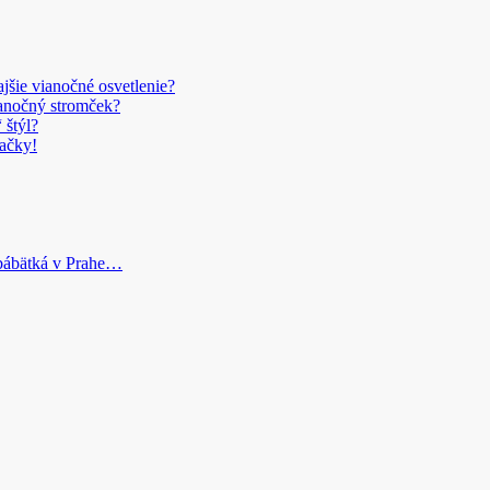
šie vianočné osvetlenie?
anočný stromček?
 štýl?
ačky!
bábätká v Prahe…