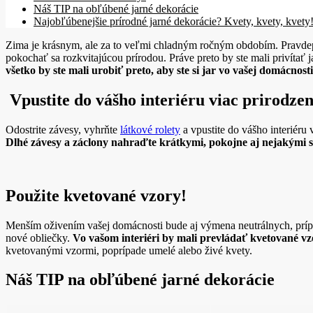
Náš TIP na obľúbené jarné dekorácie
Najobľúbenejšie prírodné jarné dekorácie? Kvety, kvety, kvety
Zima je krásnym, ale za to veľmi chladným ročným obdobím. Pravdepodo
pokochať sa rozkvitajúcou prírodou. Práve preto by ste mali privítať ja
všetko by ste mali urobiť preto, aby ste si jar vo vašej domácnosti
Vpustite do vášho interiéru viac prirodzen
Odostrite závesy, vyhrňte
látkové rolety
a vpustite do vášho interiéru 
Dlhé závesy a záclony nahraďte krátkymi, pokojne aj nejakými 
Použite kvetované vzory!
Menším oživením vašej domácnosti bude aj výmena neutrálnych, prípa
nové obliečky.
Vo vašom interiéri by mali prevládať kvetované vz
kvetovanými vzormi, poprípade umelé alebo živé kvety.
Náš TIP na obľúbené jarné dekorácie