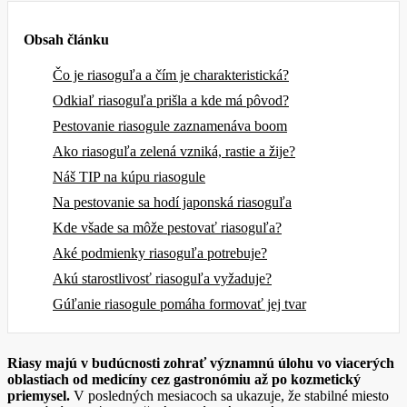
Obsah článku
Čo je riasoguľa a čím je charakteristická?
Odkiaľ riasoguľa prišla a kde má pôvod?
Pestovanie riasogule zaznamenáva boom
Ako riasoguľa zelená vzniká, rastie a žije?
Náš TIP na kúpu riasogule
Na pestovanie sa hodí japonská riasoguľa
Kde všade sa môže pestovať riasoguľa?
Aké podmienky riasoguľa potrebuje?
Akú starostlivosť riasoguľa vyžaduje?
Gúľanie riasogule pomáha formovať jej tvar
Riasy majú v budúcnosti zohrať významnú úlohu vo viacerých
oblastiach od medicíny cez gastronómiu až po kozmetický
priemysel.
V posledných mesiacoch sa ukazuje, že stabilné miesto