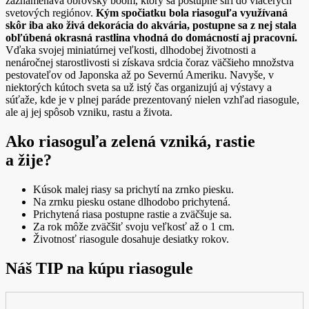
zaznamenáva obrovský boom, ktorý sa postupne šíri do viacerých
svetových regiónov.
Kým spočiatku bola riasoguľa využívaná
skôr iba ako živá dekorácia do akvária, postupne sa z nej stala
obľúbená okrasná rastlina vhodná do domácností aj pracovní.
Vďaka svojej miniatúrnej veľkosti, dlhodobej životnosti a
nenáročnej starostlivosti si získava srdcia čoraz väčšieho množstva
pestovateľov od Japonska až po Severnú Ameriku. Navyše, v
niektorých kútoch sveta sa už istý čas organizujú aj výstavy a
súťaže, kde je v plnej paráde prezentovaný nielen vzhľad riasogule,
ale aj jej spôsob vzniku, rastu a života.
Ako riasoguľa zelená vzniká, rastie
a žije?
Kúsok malej riasy sa prichytí na zrnko piesku.
Na zrnku piesku ostane dlhodobo prichytená.
Prichytená riasa postupne rastie a zväčšuje sa.
Za rok môže zväčšiť svoju veľkosť až o 1 cm.
Životnosť riasogule dosahuje desiatky rokov.
Náš TIP na kúpu riasogule