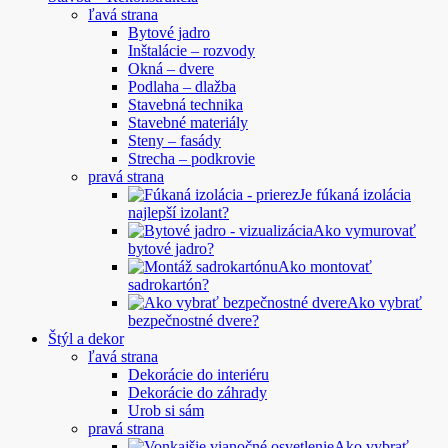
ľavá strana
Bytové jadro
Inštalácie – rozvody
Okná – dvere
Podlaha – dlažba
Stavebná technika
Stavebné materiály
Steny – fasády
Strecha – podkrovie
pravá strana
Je fúkaná izolácia
najlepší izolant?
Ako vymurovať
bytové jadro?
Ako montovať
sadrokartón?
Ako vybrať
bezpečnostné dvere?
Štýl a dekor
ľavá strana
Dekorácie do interiéru
Dekorácie do záhrady
Urob si sám
pravá strana
Ako vybrať