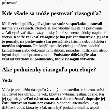
pestovaná.
Kde všade sa môže pestovať riasoguľa?
Malé zelené guličky plávajúce vo vode sa spočiatku pestovali
najmä v akváriách.
Neskôr sa ako vhodné miesta na pestovanie
začali využívať rôzne vázy, misky či iné sklenené nádoby naplnené
vodou.
Keďže veľkosť riasogule je iba pár centimetrov a jej rast
je pomalý, na pestovanie vám postačí akvárium alebo nádoba s
menším objemom.
Pre krajší estetický efekt ju môžete ozdobiť
kamienkami alebo dekoratívnym štrkom, prípadne mušličkami alebo
inými doplnkami priamo z mora.
Podstatne dôležitejšie ako
vzhľad výzdoby sú podmienky, ktoré riasoguli vytvoríte.
Aké podmienky riasoguľa potrebuje?
Voda
Voda je pre každú riasoguľu životným prostredím, v ktorom strávi
celý život bez ohľadu na vek, ktorý sa vybraná rastlina dožije.
Na
jej typ nie je veľmi náročná, no ak máte možnosť, doprajte jej
čistú filtrovanú vodu bez chlóru.
Vhodnou alternatívou je aj
dažďová voda, ktorá by však mala byť poriadne odstáta, aspoň