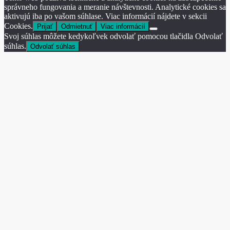
správneho fungovania a meranie návštevnosti. Analytické cookies sa
aktivujú iba po vašom súhlase. Viac informácií nájdete v sekcii
Cookies.
Prijať
Odmietnuť
Viac informácií
Svoj súhlas môžete kedykoľvek odvolať pomocou tlačidla Odvolať
súhlas.
Odvolať súhlas