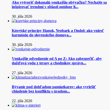
Ako vytvoriť dokonalú vonkajšiu obývačku? Nechajte sa
inšpirovať trendmi v oblasti outdoor li...
30. júla 2026
Kórejské princípy Hanok, Yeobaek a Ondol: ako vniesť
harmóniu do slovenského domova...
30. júla 2026
Vonkajšie odvodnenie od A po Z: Ako zabezpečiť, aby
dažďová voda z terasy a chodníkov správn...
27. júla 2026
Bývanie pod dohľadom pamiatkarov: ako vyriešiť
chladenie bez konfliktu s úradom...
22. júla 2026