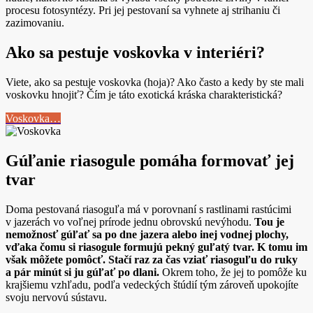
procesu fotosyntézy. Pri jej pestovaní sa vyhnete aj strihaniu či
zazimovaniu.
Ako sa pestuje voskovka v interiéri?
Viete, ako sa pestuje voskovka (hoja)? Ako často a kedy by ste mali
voskovku hnojiť? Čím je táto exotická kráska charakteristická?
Voskovka…
Gúľanie riasogule pomáha formovať jej
tvar
Doma pestovaná riasoguľa má v porovnaní s rastlinami rastúcimi
v jazerách vo voľnej prírode jednu obrovskú nevýhodu.
Tou je
nemožnosť gúľať sa po dne jazera alebo inej vodnej plochy,
vďaka čomu si riasogule formujú pekný guľatý tvar. K tomu im
však môžete pomôcť. Stačí raz za čas vziať riasoguľu do ruky
a pár minút si ju gúľať po dlani.
Okrem toho, že jej to pomôže ku
krajšiemu vzhľadu, podľa vedeckých štúdií tým zároveň upokojíte
svoju nervovú sústavu.