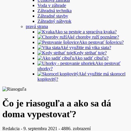
Úžitková záhrada
Voda v záhrade
Záhradná technika
Záhradné stavby
Záhradný nábytok
pravá strana
Ako sa pestuje a spracúva kvaka?
Aké choroby ruží poznáme?
Ako pestovať šošovicu?
Aké využitie má vika siata?
Kedy strihať tuje?
Ako sadiť cibuľu?
Ako pestovať
uhorky?
Aké využitie má skorocel
kopijovitý?
Čo je riasoguľa a ako sa dá
doma vypestovať?
Redakcia
-
9. septembra 2021
-
4886. zobrazení