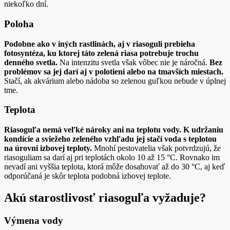
niekoľko dní.
Poloha
Podobne ako v iných rastlinách, aj v riasoguli prebieha
fotosyntéza, ku ktorej táto zelená riasa potrebuje trochu
denného svetla.
Na intenzitu svetla však vôbec nie je náročná.
Bez
problémov sa jej darí aj v polotieni alebo na tmavších miestach.
Stačí, ak akvárium alebo nádoba so zelenou guľkou nebude v úplnej
tme.
Teplota
Riasoguľa nemá veľké nároky ani na teplotu vody. K udržaniu
kondície a sviežeho zeleného vzhľadu jej stačí voda s teplotou
na úrovni izbovej teploty.
Mnohí pestovatelia však potvrdzujú, že
riasoguliam sa darí aj pri teplotách okolo 10 až 15 °C. Rovnako im
nevadí ani vyššia teplota, ktorá môže dosahovať až do 30 °C, aj keď
odporúčaná je skôr teplota podobná izbovej teplote.
Akú starostlivosť riasoguľa vyžaduje?
Výmena vody