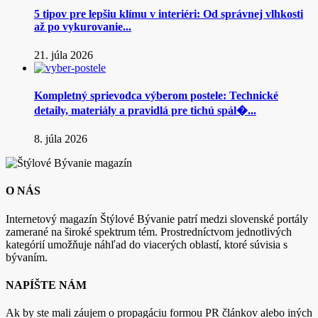
5 tipov pre lepšiu klímu v interiéri: Od správnej vlhkosti
až po vykurovanie...
21. júla 2026
Kompletný sprievodca výberom postele: Technické
detaily, materiály a pravidlá pre tichú spál�...
8. júla 2026
O NÁS
Internetový magazín Štýlové Bývanie patrí medzi slovenské portály
zamerané na široké spektrum tém. Prostredníctvom jednotlivých
kategórií umožňuje náhľad do viacerých oblastí, ktoré súvisia s
bývaním.
NAPÍŠTE NÁM
Ak by ste mali záujem o propagáciu formou PR článkov alebo iných