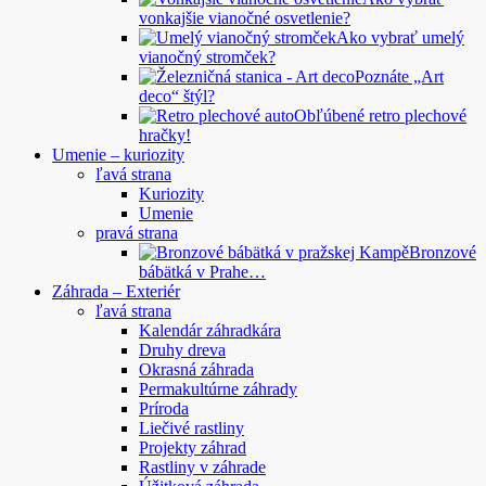
vonkajšie vianočné osvetlenie?
Ako vybrať umelý
vianočný stromček?
Poznáte „Art
deco“ štýl?
Obľúbené retro plechové
hračky!
Umenie – kuriozity
ľavá strana
Kuriozity
Umenie
pravá strana
Bronzové
bábätká v Prahe…
Záhrada – Exteriér
ľavá strana
Kalendár záhradkára
Druhy dreva
Okrasná záhrada
Permakultúrne záhrady
Príroda
Liečivé rastliny
Projekty záhrad
Rastliny v záhrade