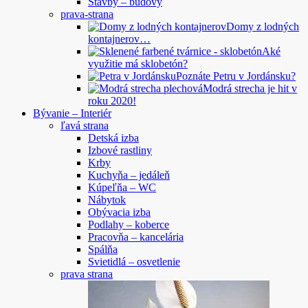
Stavby – budovy
prava-strana
Domy z lodných
kontajnerov…
Aké
využitie má sklobetón?
Poznáte Petru v Jordánsku?
Modrá strecha je hit v
roku 2020!
Bývanie – Interiér
ľavá strana
Detská izba
Izbové rastliny
Krby
Kuchyňa – jedáleň
Kúpeľňa – WC
Nábytok
Obývacia izba
Podlahy – koberce
Pracovňa – kancelária
Spálňa
Svietidlá – osvetlenie
prava strana