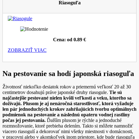
Riasoguľa
Cena: od 0.89 €
ZOBRAZIŤ VIAC
Na pestovanie sa hodí japonská riasoguľa
Životnosť niekoľko desiatok rokov a priemernú veľkosť 20 až 30
centimetrov dosahujú práve japonské druhy riasogule.
Tie sú
najčastejšie pestované nielen kvôli veľkosti a veku, ktorého sa
dožívajú. Plusom je aj nenáročná starostlivosť, ktorá vyžaduje
len pár jednoduchých krokov zahŕňajúcich tvorbu optimálnych
podmienok na pestovanie a následnú opateru vodnej rastliny
počas jej pestovania.
Ďalším plusom je rýchle a jednoduché
rozmnožovanie, ktoré prebieha delením. Takto si môžete namnožiť
viacero riasogulí a dekorovať nimi všetky miestnosti v domácnosti,
v pracovni alebo v akomkoľvek inom priestore, kde bude riasoguľa