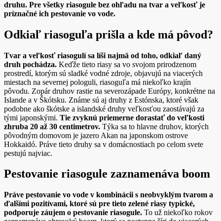
druhu. Pre všetky riasogule bez ohľadu na tvar a veľkosť je
príznačné ich pestovanie vo vode.
Odkiaľ riasoguľa prišla a kde má pôvod?
Tvar a veľkosť riasogulí sa líši najmä od toho, odkiaľ daný
druh pochádza.
Keďže tieto riasy sa vo svojom prirodzenom
prostredí, ktorým sú sladké vodné zdroje, objavujú na viacerých
miestach na severnej pologuli, riasoguľa má niekoľko krajín
pôvodu. Zopár druhov rastie na severozápade Európy, konkrétne na
Islande a v Škótsku. Známe sú aj druhy z Estónska, ktoré však
podobne ako škótske a islandské druhy veľkosťou zaostávajú za
tými japonskými.
Tie zvyknú priemerne dorastať do veľkosti
zhruba 20 až 30 centimetrov.
Týka sa to hlavne druhov, ktorých
pôvodným domovom je jazero Akan na japonskom ostrove
Hokkaidó. Práve tieto druhy sa v domácnostiach po celom svete
pestujú najviac.
Pestovanie riasogule zaznamenáva boom
Práve pestovanie vo vode v kombinácii s neobvyklým tvarom a
ďalšími pozitívami, ktoré sú pre tieto zelené riasy typické,
podporuje záujem o pestovanie riasogule.
To už niekoľko rokov