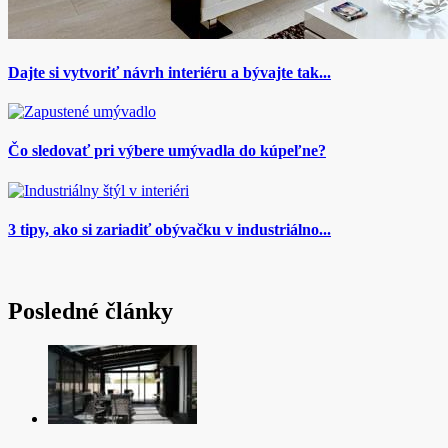
Dajte si vytvoriť návrh interiéru a bývajte tak...
Čo sledovať pri výbere umývadla do kúpeľne?
3 tipy, ako si zariadiť obývačku v industriálno...
Posledné články