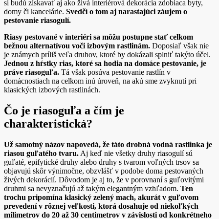
si budú získavať aj ako živá interiérová dekorácia zdobiaca byty,
domy či kancelárie.
Svedčí o tom aj narastajúci záujem o
pestovanie riasogulí.
Riasy pestované v interiéri sa môžu postupne stať celkom
bežnou alternatívou voči izbovým rastlinám.
Doposiaľ však nie
je známych príliš veľa druhov, ktoré by dokázali splniť takýto účel.
Jednou z hŕstky rias, ktoré sa hodia na domáce pestovanie, je
práve riasoguľa.
Tá však posúva pestovanie rastlín v
domácnostiach na celkom inú úroveň, na akú sme zvyknutí pri
klasických izbových rastlinách.
Čo je riasoguľa a čím je
charakteristická?
Už samotný názov napovedá, že táto drobná vodná rastlinka je
riasou guľatého tvaru.
Aj keď nie všetky druhy riasogulí sú
guľaté, epifytické druhy alebo druhy s tvarom voľných trsov sa
objavujú skôr výnimočne, obzvlášť v podobe doma pestovaných
živých dekorácií. Dôvodom je aj to, že v porovnaní s guľovitými
druhmi sa nevyznačujú až takým elegantným vzhľadom.
Ten
trochu pripomína klasický zelený mach, akurát v guľovom
prevedení v rôznej veľkosti, ktorá dosahuje od niekoľkých
milimetrov do 20 až 30 centimetrov v závislosti od konkrétneho