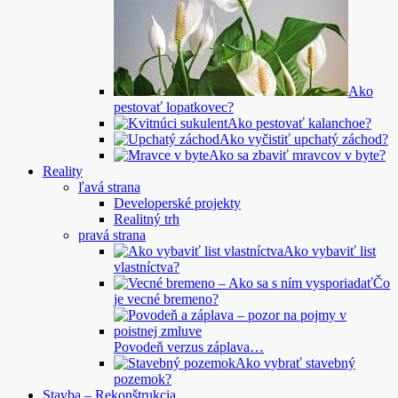
Ako
pestovať lopatkovec?
Ako pestovať kalanchoe?
Ako vyčistiť upchatý záchod?
Ako sa zbaviť mravcov v byte?
Reality
ľavá strana
Developerské projekty
Realitný trh
pravá strana
Ako vybaviť list
vlastníctva?
Čo
je vecné bremeno?
Povodeň verzus záplava…
Ako vybrať stavebný
pozemok?
Stavba – Rekonštrukcia