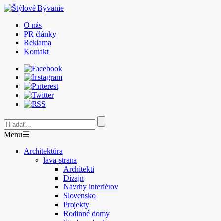
O nás
PR články
Reklama
Kontakt
Menu
☰
Architektúra
lava-strana
Architekti
Dizajn
Návrhy interiérov
Slovensko
Projekty
Rodinné domy