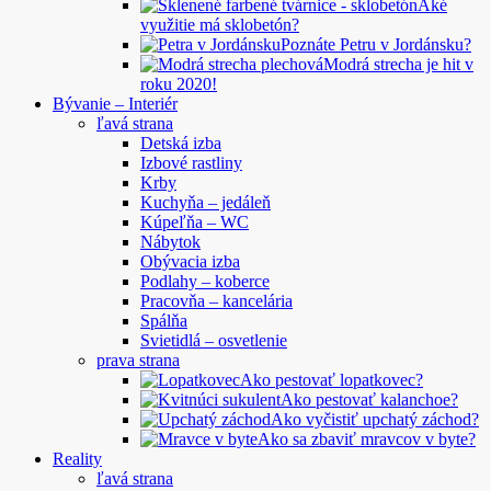
Aké
využitie má sklobetón?
Poznáte Petru v Jordánsku?
Modrá strecha je hit v
roku 2020!
Bývanie – Interiér
ľavá strana
Detská izba
Izbové rastliny
Krby
Kuchyňa – jedáleň
Kúpeľňa – WC
Nábytok
Obývacia izba
Podlahy – koberce
Pracovňa – kancelária
Spálňa
Svietidlá – osvetlenie
prava strana
Ako pestovať lopatkovec?
Ako pestovať kalanchoe?
Ako vyčistiť upchatý záchod?
Ako sa zbaviť mravcov v byte?
Reality
ľavá strana