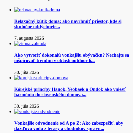
Relaxačný kútik doma: ako navrhnúť priestor, kde si
skutočne oddýchnete...
7. augusta 2026
Ako vytvoriť dokonalú vonkajšiu obývačku? Nechajte sa
inšpirovať trendmi v oblasti outdoor li...
30. júla 2026
Kórejské princípy Hanok, Yeobaek a Ondol: ako vniesť
harmóniu do slovenského domova...
30. júla 2026
Vonkajšie odvodnenie od A po Z: Ako zabezpečiť, aby
dažďová voda z terasy a chodníkov správn...