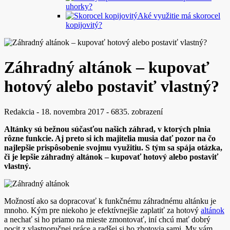
uhorky?
Aké využitie má skorocel
kopijovitý?
Záhradný altánok – kupovať
hotový alebo postaviť vlastný?
Redakcia
-
18. novembra 2017
-
6835. zobrazení
Altánky sú bežnou súčasťou našich záhrad, v ktorých plnia
rôzne funkcie. Aj preto si ich majitelia musia dať pozor na čo
najlepšie prispôsobenie svojmu využitiu. S tým sa spája otázka,
či je lepšie záhradný altánok – kupovať hotový alebo postaviť
vlastný.
Možností ako sa dopracovať k funkčnému záhradnému altánku je
mnoho. Kým pre niekoho je efektívnejšie zaplatiť za hotový
altánok
a nechať si ho priamo na mieste zmontovať, iní chcú mať dobrý
pocit z vlastnoručnej práce a radšej si ho zhotovia sami. My vám