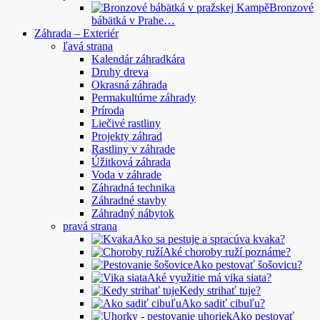
Bronzové
bábätká v Prahe…
Záhrada – Exteriér
ľavá strana
Kalendár záhradkára
Druhy dreva
Okrasná záhrada
Permakultúrne záhrady
Príroda
Liečivé rastliny
Projekty záhrad
Rastliny v záhrade
Úžitková záhrada
Voda v záhrade
Záhradná technika
Záhradné stavby
Záhradný nábytok
pravá strana
Ako sa pestuje a spracúva kvaka?
Aké choroby ruží poznáme?
Ako pestovať šošovicu?
Aké využitie má vika siata?
Kedy strihať tuje?
Ako sadiť cibuľu?
Ako pestovať