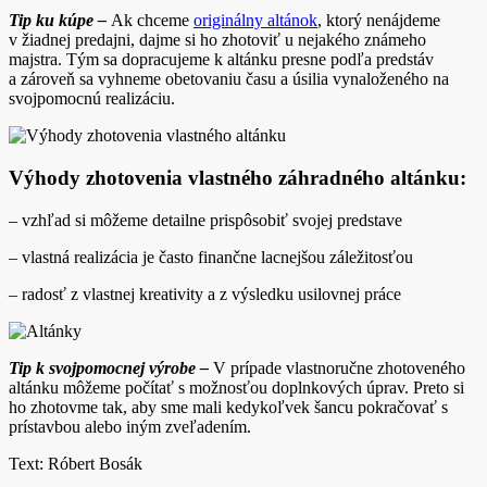
Tip ku kúpe –
Ak chceme
originálny altánok
, ktorý nenájdeme
v žiadnej predajni, dajme si ho zhotoviť u nejakého známeho
majstra. Tým sa dopracujeme k altánku presne podľa predstáv
a zároveň sa vyhneme obetovaniu času a úsilia vynaloženého na
svojpomocnú realizáciu.
Výhody zhotovenia vlastného záhradného altánku:
– vzhľad si môžeme detailne prispôsobiť svojej predstave
– vlastná realizácia je často finančne lacnejšou záležitosťou
– radosť z vlastnej kreativity a z výsledku usilovnej práce
Tip k svojpomocnej výrobe –
V prípade vlastnoručne zhotoveného
altánku môžeme počítať s možnosťou doplnkových úprav. Preto si
ho zhotovme tak, aby sme mali kedykoľvek šancu pokračovať s
prístavbou alebo iným zveľadením.
Text: Róbert Bosák