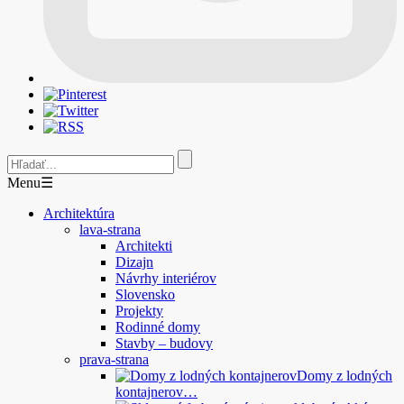
Menu
☰
Architektúra
lava-strana
Architekti
Dizajn
Návrhy interiérov
Slovensko
Projekty
Rodinné domy
Stavby – budovy
prava-strana
Domy z lodných
kontajnerov…