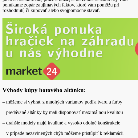
ponúkame zopár zaujímavých faktov, ktoré vám pomôžu pri
rozhodnutí, či kupovať alebo svojpomocne stavať.
Výhody kúpy hotového altánku:
– môžeme si vybrať z mnohých variantov podľa tvaru a farby
– predávané altánky by mali disponovať maximálnou kvalitou
– drahšie modely majú kvalitné a vysoko odolné konštrukcie
– v prípade nezavinených chýb môžeme pristúpiť k reklamácii