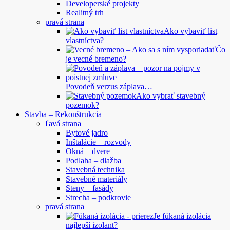
Developerské projekty
Realitný trh
pravá strana
Ako vybaviť list
vlastníctva?
Čo
je vecné bremeno?
Povodeň verzus záplava…
Ako vybrať stavebný
pozemok?
Stavba – Rekonštrukcia
ľavá strana
Bytové jadro
Inštalácie – rozvody
Okná – dvere
Podlaha – dlažba
Stavebná technika
Stavebné materiály
Steny – fasády
Strecha – podkrovie
pravá strana
Je fúkaná izolácia
najlepší izolant?