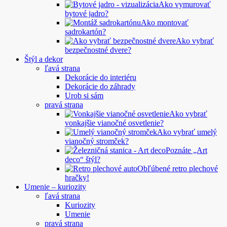
Ako vymurovať
bytové jadro?
Ako montovať
sadrokartón?
Ako vybrať
bezpečnostné dvere?
Štýl a dekor
ľavá strana
Dekorácie do interiéru
Dekorácie do záhrady
Urob si sám
pravá strana
Ako vybrať
vonkajšie vianočné osvetlenie?
Ako vybrať umelý
vianočný stromček?
Poznáte „Art
deco“ štýl?
Obľúbené retro plechové
hračky!
Umenie – kuriozity
ľavá strana
Kuriozity
Umenie
pravá strana