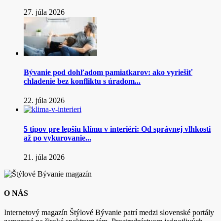
27. júla 2026
Bývanie pod dohľadom pamiatkarov: ako vyriešiť
chladenie bez konfliktu s úradom...
22. júla 2026
5 tipov pre lepšiu klímu v interiéri: Od správnej vlhkosti
až po vykurovanie...
21. júla 2026
O NÁS
Internetový magazín Štýlové Bývanie patrí medzi slovenské portály