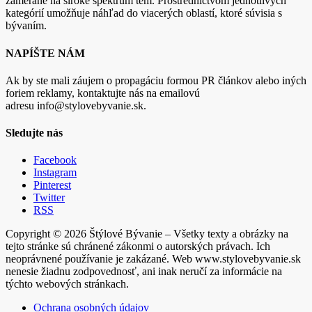
zamerané na široké spektrum tém. Prostredníctvom jednotlivých
kategórií umožňuje náhľad do viacerých oblastí, ktoré súvisia s
bývaním.
NAPÍŠTE NÁM
Ak by ste mali záujem o propagáciu formou PR článkov alebo iných
foriem reklamy, kontaktujte nás na emailovú
adresu info@stylovebyvanie.sk.
Sledujte nás
Facebook
Instagram
Pinterest
Twitter
RSS
Copyright © 2026 Štýlové Bývanie – Všetky texty a obrázky na
tejto stránke sú chránené zákonmi o autorských právach. Ich
neoprávnené používanie je zakázané. Web www.stylovebyvanie.sk
nenesie žiadnu zodpovednosť, ani inak neručí za informácie na
týchto webových stránkach.
Ochrana osobných údajov