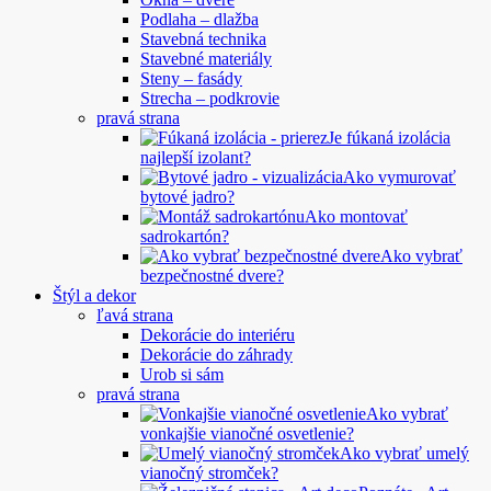
Podlaha – dlažba
Stavebná technika
Stavebné materiály
Steny – fasády
Strecha – podkrovie
pravá strana
Je fúkaná izolácia
najlepší izolant?
Ako vymurovať
bytové jadro?
Ako montovať
sadrokartón?
Ako vybrať
bezpečnostné dvere?
Štýl a dekor
ľavá strana
Dekorácie do interiéru
Dekorácie do záhrady
Urob si sám
pravá strana
Ako vybrať
vonkajšie vianočné osvetlenie?
Ako vybrať umelý
vianočný stromček?