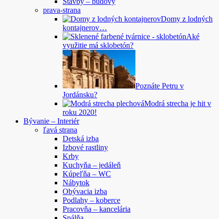
Stavby – budovy
prava-strana
Domy z lodných
kontajnerov…
Aké
využitie má sklobetón?
Poznáte Petru v
Jordánsku?
Modrá strecha je hit v
roku 2020!
Bývanie – Interiér
ľavá strana
Detská izba
Izbové rastliny
Krby
Kuchyňa – jedáleň
Kúpeľňa – WC
Nábytok
Obývacia izba
Podlahy – koberce
Pracovňa – kancelária
Spálňa