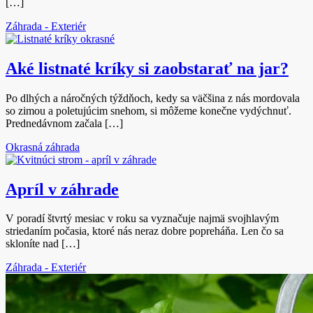
[…]
Záhrada - Exteriér
Aké listnaté kríky si zaobstarať na jar?
Po dlhých a náročných týždňoch, kedy sa väčšina z nás mordovala
so zimou a poletujúcim snehom, si môžeme konečne vydýchnuť.
Prednedávnom začala […]
Okrasná záhrada
Apríl v záhrade
V poradí štvrtý mesiac v roku sa vyznačuje najmä svojhlavým
striedaním počasia, ktoré nás neraz dobre popreháňa. Len čo sa
skloníte nad […]
Záhrada - Exteriér