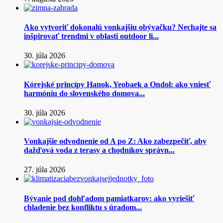
Ako vytvoriť dokonalú vonkajšiu obývačku? Nechajte sa
inšpirovať trendmi v oblasti outdoor li...
30. júla 2026
Kórejské princípy Hanok, Yeobaek a Ondol: ako vniesť
harmóniu do slovenského domova...
30. júla 2026
Vonkajšie odvodnenie od A po Z: Ako zabezpečiť, aby
dažďová voda z terasy a chodníkov správn...
27. júla 2026
Bývanie pod dohľadom pamiatkarov: ako vyriešiť
chladenie bez konfliktu s úradom...