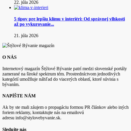
22. júla 2026
5 tipov pre lepšiu klímu v interiéri: Od správnej vlhkosti
až po vykurovanie...
21. júla 2026
O NÁS
Internetový magazín Štýlové Bývanie patrí medzi slovenské portály
zamerané na široké spektrum tém. Prostredníctvom jednotlivých
kategórií umožňuje náhľad do viacerých oblastí, ktoré súvisia s
bývaním.
NAPÍŠTE NÁM
Ak by ste mali záujem o propagáciu formou PR článkov alebo iných
foriem reklamy, kontaktujte nás na emailovú
adresu info@stylovebyvanie.sk.
Sledujte nás