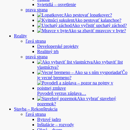
Svietidlá – osvetlenie
prava strana
Ako pestovať lopatkovec?
Ako pestovať kalanchoe?
Ako vyčistiť upchatý záchod?
Ako sa zbaviť mravcov v byte?
Reality
ľavá strana
Developerské projekty
Realitný trh
pravá strana
Ako vybaviť list
vlastníctva?
Čo
je vecné bremeno?
Povodeň verzus záplava…
Ako vybrať stavebný
pozemok?
Stavba – Rekonštrukcia
ľavá strana
Bytové jadro
Inštalácie – rozvody
Okná – dvere