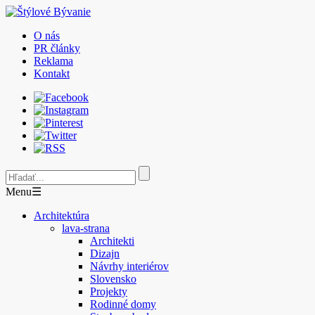
O nás
PR články
Reklama
Kontakt
Menu
☰
Architektúra
lava-strana
Architekti
Dizajn
Návrhy interiérov
Slovensko
Projekty
Rodinné domy