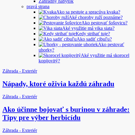
Záhradný nábytok
pravá strana
Ako sa pestuje a spracúva kvaka?
Aké choroby ruží poznáme?
Ako pestovať šošovicu?
Aké využitie má vika siata?
Kedy strihať tuje?
Ako sadiť cibuľu?
Ako pestovať
uhorky?
Aké využitie má skorocel
kopijovitý?
Záhrada - Exteriér
Nápady, ktoré oživia každú záhradu
Záhrada - Exteriér
Ako účinne bojovať s burinou v záhrade:
Tipy pre výber herbicídu
Záhrada - Exteriér