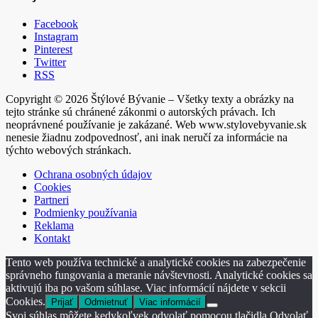
Facebook
Instagram
Pinterest
Twitter
RSS
Copyright © 2026 Štýlové Bývanie – Všetky texty a obrázky na
tejto stránke sú chránené zákonmi o autorských právach. Ich
neoprávnené používanie je zakázané. Web www.stylovebyvanie.sk
nenesie žiadnu zodpovednosť, ani inak neručí za informácie na
týchto webových stránkach.
Ochrana osobných údajov
Cookies
Partneri
Podmienky používania
Reklama
Kontakt
Tento web používa technické a analytické cookies na zabezpečenie
správneho fungovania a meranie návštevnosti. Analytické cookies sa
aktivujú iba po vašom súhlase. Viac informácií nájdete v sekcii
Cookies.
Prijať
Odmietnuť
Viac informácií
Svoj súhlas môžete kedykoľvek odvolať pomocou tlačidla Odvolať