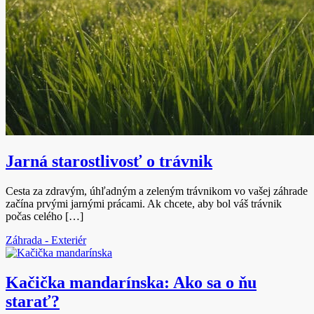
Jarná starostlivosť o trávnik
Cesta za zdravým, úhľadným a zeleným trávnikom vo vašej záhrade
začína prvými jarnými prácami. Ak chcete, aby bol váš trávnik
počas celého […]
Záhrada - Exteriér
Kačička mandarínska: Ako sa o ňu
starať?