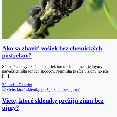
Ako sa zbaviť vošiek bez chemických
postrekov?
Sú malé a nevýrazné, no napriek tomu ich radíme k jedným z
najväčších záhradných škodcov. Nemyslia to síce v zlom, no ich
[…]
Záhrada - Exteriér
Viete, ktoré skleníky prežijú zimu bez
ujmy?