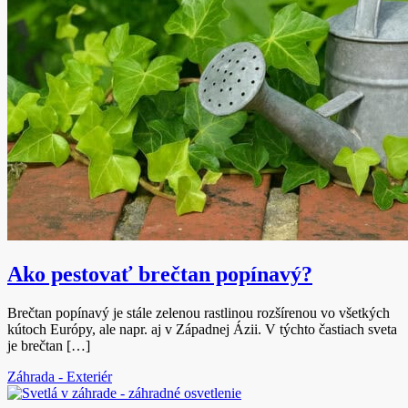
Ako pestovať brečtan popínavý?
Brečtan popínavý je stále zelenou rastlinou rozšírenou vo všetkých
kútoch Európy, ale napr. aj v Západnej Ázii. V týchto častiach sveta
je brečtan […]
Záhrada - Exteriér