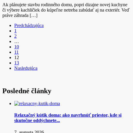
Ak plánujete stavbu rodinného domu, popri dizajne novej kuchyne
či výbere kachličiek do kúpeľne netreba zabúdať aj na exteriér. Veď
práve záhrada […]
Predchádzajúca
1
2
…
10
11
12
13
Nasledujúca
Posledné články
Relaxačný kútik doma: ako navrhnúť priestor, kde si
skutočne oddýchnete...
7. augusta 2026