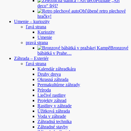
Poznáte „Art
deco“ štýl?
Obľúbené retro plechové
hračky!
Umenie – kuriozity
ľavá strana
Kuriozity
Umenie
pravá strana
Bronzové
bábätká v Prahe…
Záhrada – Exteriér
ľavá strana
Kalendár záhradkára
Druhy dreva
Okrasná záhrada
Permakultúrne záhrady
Príroda
Liečivé rastliny
Projekty záhrad
Rastliny v záhrade
Úžitková záhrada
Voda v záhrade
Záhradná technika
Záhradné stavby