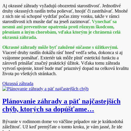
Aj okrasné záhrady vyžadujú obozretnú starostlivosť. Jednotlivé
druhy okrasných rastlín treba polievať, hnojiť či zastrihávať. Mnohé
z nich nie sú schopné vydržať počas zimy vonku, takže v rámci
starostlivosti ich musíte dať na jeseň zazimovať.
Vynechať sa
nesmú ani preventívne opatrenia proti rôznym škodcom,
plesniam a iným chorobám, vďaka ktorým je chránená celá
okrasná záhrada.
Okrasné záhrady môže byť založené súčasne s úžitkovými.
Viaceré druhy rastlín dokážu rásť hneď vedľa seba, dokonca si aj
vzájomne pomáhať. Exteriér tak môže plniť estetickú funkciu a
zároveň prinášať značný praktický úžitok. Vďaka tomu záhrada
vytvorí spojenie, ktoré bude mať priaznivý dopad na celkovú kvalitu
života po všetkých stránkach.
Okrasná záhrada
Plánovanie záhrady a päť najčastejších
chýb, ktorých sa dopúšťame…
Bývanie v rodinnom dome vo väčšine prípadov nie je krátkodobá
záležitosť. Už keď premýľate o tomto kroku, je vám jasné, že ide